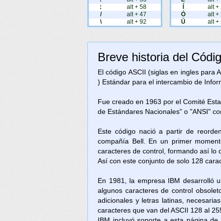
:
alt + 58
Í
alt +
/
alt + 47
Ó
alt +
\
alt + 92
Ú
alt +
Breve historia del Códi
El código ASCII (siglas en ingles para
) Estándar para el intercambio de Inform
Fue creado en 1963 por el Comité Est
de Estándares Nacionales" o "ANSI" c
Este código nació a partir de reorde
compañía Bell. En un primer momento
caracteres de control, formando así lo
Así con este conjunto de solo 128 cara
En 1981, la empresa IBM desarrolló u
algunos caracteres de control obsolet
adicionales y letras latinas, necesari
caracteres que van del ASCII 128 al 25
IBM incluyó soporte a esta página d