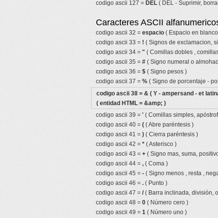
codigo ascii 127 =
DEL
( DEL - Suprimir, borrar
Caracteres ASCII alfanumericos
codigo ascii 32 =
espacio
( Espacio en blanco
codigo ascii 33 =
!
( Signos de exclamacion, s
codigo ascii 34 =
"
( Comillas dobles , comillas
codigo ascii 35 =
#
( Signo numeral o almohadi
codigo ascii 36 =
$
( Signo pesos )
codigo ascii 37 =
%
( Signo de porcentaje - por
codigo ascii 38 =
&
( Y - ampersand - et latin
( entidad HTML = &amp; )
codigo ascii 39 =
'
( Comillas simples, apóstrof
codigo ascii 40 =
(
( Abre paréntesis )
codigo ascii 41 =
)
( Cierra paréntesis )
codigo ascii 42 =
*
( Asterisco )
codigo ascii 43 =
+
( Signo mas, suma, positivo
codigo ascii 44 =
,
( Coma )
codigo ascii 45 =
-
( Signo menos , resta , nega
codigo ascii 46 =
.
( Punto )
codigo ascii 47 =
/
( Barra inclinada, división, 
codigo ascii 48 =
0
( Número cero )
codigo ascii 49 =
1
( Número uno )