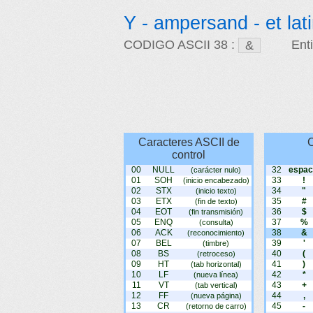
Y - ampersand - et lat
CODIGO ASCII 38 :
Ent
Caracteres ASCII de
C
control
00
NULL
32
espac
(carácter nulo)
01
SOH
33
!
(inicio encabezado)
02
STX
34
"
(inicio texto)
03
ETX
35
#
(fin de texto)
04
EOT
36
$
(fin transmisión)
05
ENQ
37
%
(consulta)
06
ACK
38
&
(reconocimiento)
07
BEL
39
'
(timbre)
08
BS
40
(
(retroceso)
09
HT
41
)
(tab horizontal)
10
LF
42
*
(nueva línea)
11
VT
43
+
(tab vertical)
12
FF
44
,
(nueva página)
13
CR
45
-
(retorno de carro)