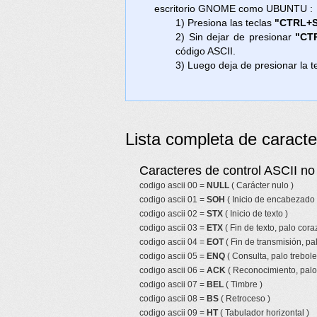
escritorio GNOME como UBUNTU :
1) Presiona las teclas
"CTRL+S
2) Sin dejar de presionar
"CT
código ASCII.
3) Luego deja de presionar la t
Lista completa de caracte
Caracteres de control ASCII no 
codigo ascii 00 =
NULL
( Carácter nulo )
codigo ascii 01 =
SOH
( Inicio de encabezado 
codigo ascii 02 =
STX
( Inicio de texto )
codigo ascii 03 =
ETX
( Fin de texto, palo cor
codigo ascii 04 =
EOT
( Fin de transmisión, pa
codigo ascii 05 =
ENQ
( Consulta, palo trebole
codigo ascii 06 =
ACK
( Reconocimiento, palo 
codigo ascii 07 =
BEL
( Timbre )
codigo ascii 08 =
BS
( Retroceso )
codigo ascii 09 =
HT
( Tabulador horizontal )