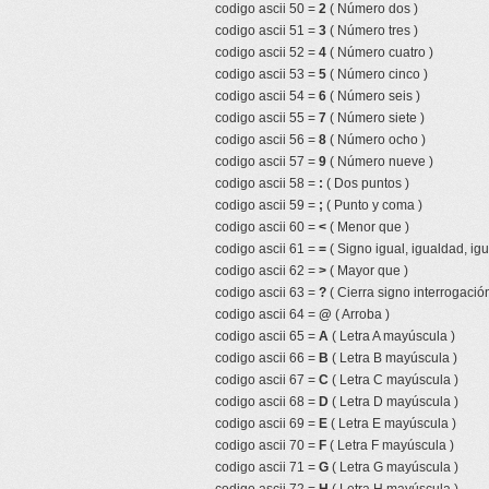
codigo ascii 50 =
2
( Número dos )
codigo ascii 51 =
3
( Número tres )
codigo ascii 52 =
4
( Número cuatro )
codigo ascii 53 =
5
( Número cinco )
codigo ascii 54 =
6
( Número seis )
codigo ascii 55 =
7
( Número siete )
codigo ascii 56 =
8
( Número ocho )
codigo ascii 57 =
9
( Número nueve )
codigo ascii 58 =
:
( Dos puntos )
codigo ascii 59 =
;
( Punto y coma )
codigo ascii 60 =
<
( Menor que )
codigo ascii 61 =
=
( Signo igual, igualdad, igu
codigo ascii 62 =
>
( Mayor que )
codigo ascii 63 =
?
( Cierra signo interrogación
codigo ascii 64 =
@
( Arroba )
codigo ascii 65 =
A
( Letra A mayúscula )
codigo ascii 66 =
B
( Letra B mayúscula )
codigo ascii 67 =
C
( Letra C mayúscula )
codigo ascii 68 =
D
( Letra D mayúscula )
codigo ascii 69 =
E
( Letra E mayúscula )
codigo ascii 70 =
F
( Letra F mayúscula )
codigo ascii 71 =
G
( Letra G mayúscula )