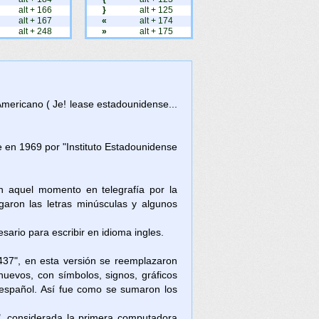
alt + 166
}
alt + 125
alt + 167
«
alt + 174
alt + 248
»
alt + 175
Americano ( Je! lease estadounidense...
en 1969 por "Instituto Estadounidense
en aquel momento en telegrafía por la
aron las letras minúsculas y algunos
ario para escribir en idioma ingles.
437", en esta versión se reemplazaron
nuevos, con símbolos, signos, gráficos
l español. Así fue como se sumaron los
, considerada la primera computadora