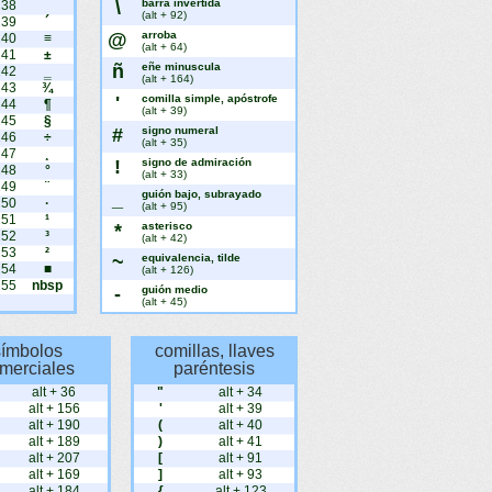
\
barra invertida
238
¯
(alt + 92)
239
´
@
arroba
240
≡
(alt + 64)
241
±
ñ
eñe minuscula
242
‗
(alt + 164)
243
¾
'
comilla simple, apóstrofe
244
¶
(alt + 39)
245
§
#
signo numeral
246
÷
(alt + 35)
247
¸
!
signo de admiración
248
°
(alt + 33)
249
¨
_
guión bajo, subrayado
250
·
(alt + 95)
251
¹
*
asterisco
252
³
(alt + 42)
253
²
~
equivalencia, tilde
254
■
(alt + 126)
255
nbsp
-
guión medio
(alt + 45)
símbolos
comillas, llaves
merciales
paréntesis
alt + 36
"
alt + 34
alt + 156
'
alt + 39
alt + 190
(
alt + 40
alt + 189
)
alt + 41
alt + 207
[
alt + 91
alt + 169
]
alt + 93
alt + 184
{
alt + 123