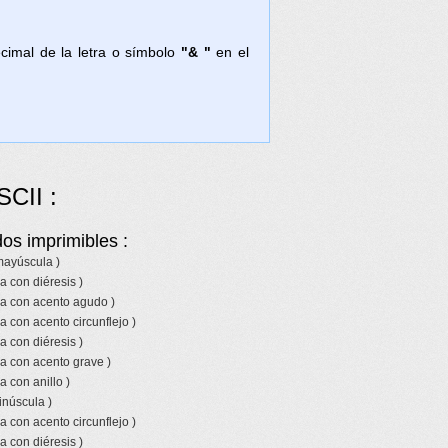
ecimal de la letra o símbolo
"& "
en el
SCII :
os imprimibles :
 mayúscula )
a con diéresis )
la con acento agudo )
a con acento circunflejo )
a con diéresis )
a con acento grave )
a con anillo )
inúscula )
a con acento circunflejo )
a con diéresis )