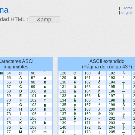
ina
[
Home
[
english
idad HTML :
aracteres ASCII
ASCII extendido
imprimibles
(Página de código 437)
io
64
@
96
`
128
Ç
160
á
192
└
65
A
97
a
129
ü
161
í
193
┴
66
B
98
b
130
é
162
ó
194
┬
67
C
99
c
131
â
163
ú
195
├
68
D
100
d
132
ä
164
ñ
196
─
69
E
101
e
133
à
165
Ñ
197
┼
70
F
102
f
134
å
166
ª
198
ã
71
G
103
g
135
ç
167
º
199
Ã
72
H
104
h
136
ê
168
¿
200
╚
73
I
105
i
137
ë
169
®
201
╔
74
J
106
j
138
è
170
¬
202
╩
75
K
107
k
139
ï
171
½
203
╦
76
L
108
l
140
î
172
¼
204
╠
77
M
109
m
141
ì
173
¡
205
═