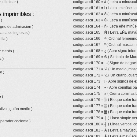
, eliminar )
codigo ascii 160 =
á
( Letra a minúscu
codigo ascii 161 =
í
( Letra i minúscul
 imprimibles :
codigo ascii 162 =
ó
( Letra o minúscu
codigo ascii 163 =
ú
( Letra u minúscu
 )
codigo ascii 164 =
ñ
( Letra eñe minúscu
igno de admiracion )
codigo ascii 165 =
Ñ
( Letra EÑE mayúsc
 altas o inglesas )
codigo ascii 166 =
ª
( Ordinal femenino
lla )
codigo ascii 167 =
º
( Ordinal masculin
codigo ascii 168 =
¿
( Abre signo inter
 ciento )
codigo ascii 169 =
®
( Símbolo de Mar
a )
codigo ascii 170 =
¬
( Signo de negaci
codigo ascii 171 =
½
( Un medio, mitad,
e )
codigo ascii 172 =
¼
( Un cuarto, cuart
codigo ascii 173 =
¡
( Abre signos de e
codigo ascii 174 =
«
( Abre comillas ba
codigo ascii 175 =
»
( Cierra comillas 
 )
codigo ascii 176 =
░
( Bloque color tr
codigo ascii 177 =
▒
( Bloque color tr
tivo , guión medio )
codigo ascii 178 =
▓
( Bloque color tra
codigo ascii 179 =
│
( Línea simple ver
operador cociente )
codigo ascii 180 =
┤
( Línea vertical 
codigo ascii 181 =
Á
( Letra a mayúscu
codigo ascii 182 =
Â
( Letra A mayúscul