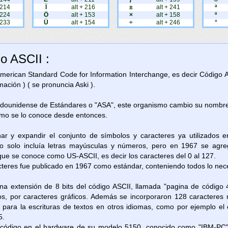
 214
Ï
alt + 216
±
alt + 241
ª
 224
Ö
alt + 153
×
alt + 158
º
 233
Ü
alt + 154
÷
alt + 246
°
go ASCII :
 American Standard Code for Information Interchange, es decir Código 
ación ) ( se pronuncia Aski ).
adounidense de Estándares o "ASA", este organismo cambio su nombre 
omo se lo conoce desde entonces.
nar y expandir el conjunto de símbolos y caracteres ya utilizados 
 solo incluía letras mayúsculas y números, pero en 1967 se agreg
 que se conoce como US-ASCII, es decir los caracteres del 0 al 127.
cteres fue publicado en 1967 como estándar, conteniendo todos lo neces
na extensión de 8 bits del código ASCII, llamada "pagina de código 
os, por caracteres gráficos. Además se incorporaron 128 caracteres 
as para la escrituras de textos en otros idiomas, como por ejemplo e
5.
e código en el hardware de su modelo 5150, conocido como "IBM-PC"