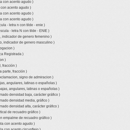
la con acento agudo )
a con acento agudo )
la con acento agudo )
la con acento agudo )
la - letra n con tilde - enie )
ula - letra N con tilde - ENIE )
, indicador de genero femenino )
o, indicador de genero masculino )
rogacion )
ca Registrada )
on )
 fracción )
a parte, fracción )
xclamacion, signo de admiracion )
jas, angulares, latinas o españolas )
bajas, angulares, latinas o españolas )
amado densidad baja, carácter gráfico )
amado densidad media, gráfico )
mado densidad alta, carácter gráfico )
tical de recuadro gráfico )
con empalme de recuadro gráfico )
la con acento agudo )
a con acento circunflejo )