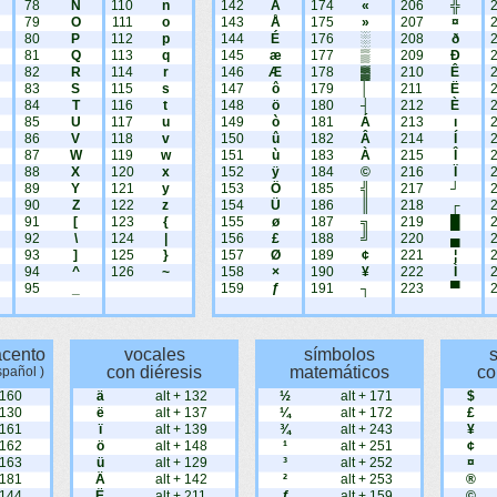
78
N
110
n
142
Ä
174
«
206
╬
79
O
111
o
143
Å
175
»
207
¤
80
P
112
p
144
É
176
░
208
ð
81
Q
113
q
145
æ
177
▒
209
Ð
82
R
114
r
146
Æ
178
▓
210
Ê
83
S
115
s
147
ô
179
│
211
Ë
84
T
116
t
148
ö
180
┤
212
È
85
U
117
u
149
ò
181
Á
213
ı
86
V
118
v
150
û
182
Â
214
Í
87
W
119
w
151
ù
183
À
215
Î
88
X
120
x
152
ÿ
184
©
216
Ï
89
Y
121
y
153
Ö
185
╣
217
┘
90
Z
122
z
154
Ü
186
║
218
┌
91
[
123
{
155
ø
187
╗
219
█
92
\
124
|
156
£
188
╝
220
▄
93
]
125
}
157
Ø
189
¢
221
¦
94
^
126
~
158
×
190
¥
222
Ì
95
_
159
ƒ
191
┐
223
▀
acento
vocales
símbolos
con diéresis
matemáticos
co
spañol )
 160
ä
alt + 132
½
alt + 171
$
 130
ë
alt + 137
¼
alt + 172
£
 161
ï
alt + 139
¾
alt + 243
¥
 162
ö
alt + 148
¹
alt + 251
¢
 163
ü
alt + 129
³
alt + 252
¤
 181
Ä
alt + 142
²
alt + 253
®
 144
Ë
alt + 211
ƒ
alt + 159
©