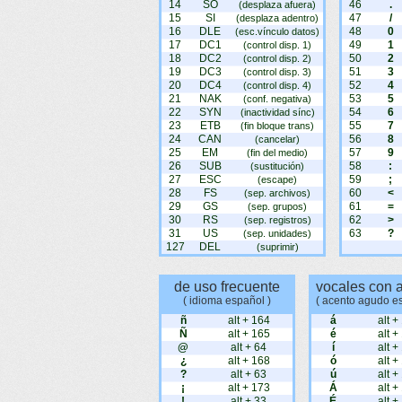
14
SO
46
.
(desplaza afuera)
15
SI
47
/
(desplaza adentro)
16
DLE
48
0
(esc.vínculo datos)
17
DC1
49
1
(control disp. 1)
18
DC2
50
2
(control disp. 2)
19
DC3
51
3
(control disp. 3)
20
DC4
52
4
(control disp. 4)
21
NAK
53
5
(conf. negativa)
22
SYN
54
6
(inactividad sínc)
23
ETB
55
7
(fin bloque trans)
24
CAN
56
8
(cancelar)
25
EM
57
9
(fin del medio)
26
SUB
58
:
(sustitución)
27
ESC
59
;
(escape)
28
FS
60
<
(sep. archivos)
29
GS
61
=
(sep. grupos)
30
RS
62
>
(sep. registros)
31
US
63
?
(sep. unidades)
127
DEL
(suprimir)
de uso frecuente
vocales con 
( idioma español )
( acento agudo e
ñ
alt + 164
á
alt +
Ñ
alt + 165
é
alt +
@
alt + 64
í
alt +
¿
alt + 168
ó
alt +
?
alt + 63
ú
alt +
¡
alt + 173
Á
alt +
!
alt + 33
É
alt +