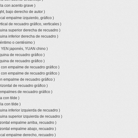
la con acento grave )
ht, bajo derecho de autor )
ical empalme izquierdo, gráfico )
tical de recuadro gráfico, verticales )
uina superior derecha de recuadro )
uina inferior derecha de recuadro )
céntimo o centésimo )
o YEN japonés, YUAN chino )
quina de recuadro gráfico )
quina de recuadro gráfico )
l con empalme de recuadro gráfico )
l con empalme de recuadro gráfico )
con empalme de recuadro gráfico )
izontal de recuadro gráfico )
empalmes de recuadro gráfico )
 con tilde )
a con tilde )
ina inferior izquierda de recuadro )
uina superior izquierda de recuadro )
izontal empalme arriba, recuadro )
izontal empalme abajo, recuadro )
tical empalme derecho, recuadro )