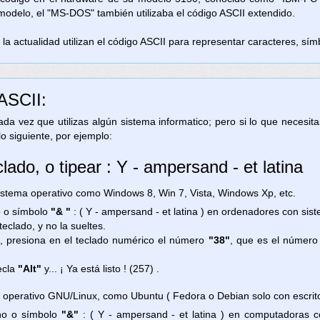
 modelo, el "MS-DOS" también utilizaba el código ASCII extendido.
la actualidad utilizan el código ASCII para representar caracteres, símb
 ASCII:
 cada vez que utilizas algún sistema informatico; pero si lo que necesi
lo siguiente, por ejemplo:
lado, o tipear : Y - ampersand - et latina
ema operativo como Windows 8, Win 7, Vista, Windows Xp, etc.
no o símbolo
"& "
: ( Y - ampersand - et latina ) en ordenadores con si
teclado, y no la sueltes.
, presiona en el teclado numérico el número
"38"
, que es el número
ecla
"Alt"
y... ¡ Ya está listo ! (257) .
 operativo GNU/Linux, como Ubuntu ( Fedora o Debian solo con escri
igno o símbolo
"&"
: ( Y - ampersand - et latina ) en computadoras 