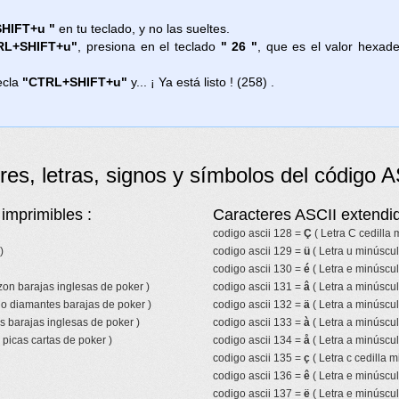
HIFT+u "
en tu teclado, y no las sueltes.
RL+SHIFT+u"
, presiona en el teclado
" 26 "
, que es el valor hexad
ecla
"CTRL+SHIFT+u"
y... ¡ Ya está listo ! (258) .
res, letras, signos y símbolos del código A
imprimibles :
Caracteres ASCII extendid
codigo ascii 128 =
Ç
( Letra C cedilla
)
codigo ascii 129 =
ü
( Letra u minúscul
codigo ascii 130 =
é
( Letra e minúscu
azon barajas inglesas de poker )
codigo ascii 131 =
â
( Letra a minúscul
lo diamantes barajas de poker )
codigo ascii 132 =
ä
( Letra a minúscul
s barajas inglesas de poker )
codigo ascii 133 =
à
( Letra a minúscul
picas cartas de poker )
codigo ascii 134 =
å
( Letra a minúscul
codigo ascii 135 =
ç
( Letra c cedilla m
codigo ascii 136 =
ê
( Letra e minúscul
codigo ascii 137 =
ë
( Letra e minúscul