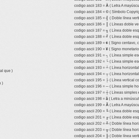
codigo ascii 183 =
À
( Letra A mayúscu
codigo ascii 184 =
©
( Símbolo Copyrig
codigo ascii 185 =
╣
( Doble línea vert
codigo ascii 186 =
║
( Líneas doble ver
codigo ascii 187 =
╗
( Línea doble esq
codigo ascii 188 =
╝
( Línea doble esq
codigo ascii 189 =
¢
( Signo centavo, 
codigo ascii 190 =
¥
( Signo monetari
codigo ascii 191 =
┐
( Línea simple es
codigo ascii 192 =
└
( Línea simple es
codigo ascii 193 =
┴
( Línea horizonta
al que )
codigo ascii 194 =
┬
( Línea horizonta
codigo ascii 195 =
├
( Línea vertical 
 )
codigo ascii 196 =
─
( Línea simple hor
codigo ascii 197 =
┼
( Líneas simples 
codigo ascii 198 =
ã
( Letra a minúscula
codigo ascii 199 =
Ã
( Letra A mayúscul
codigo ascii 200 =
╚
( Línea doble esqu
codigo ascii 201 =
╔
( Línea doble esq
codigo ascii 202 =
╩
( Doble línea hor
codigo ascii 203 =
╦
( Doble línea hor
codigo ascii 204 =
╠
( Doble línea ver