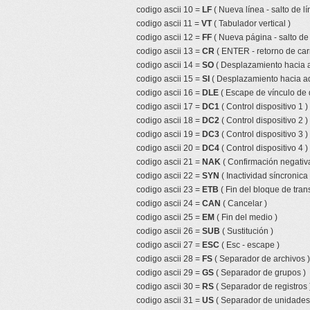
codigo ascii 10 =
LF
( Nueva línea - salto de lí
codigo ascii 11 =
VT
( Tabulador vertical )
codigo ascii 12 =
FF
( Nueva página - salto de
codigo ascii 13 =
CR
( ENTER - retorno de car
codigo ascii 14 =
SO
( Desplazamiento hacia a
codigo ascii 15 =
SI
( Desplazamiento hacia ad
codigo ascii 16 =
DLE
( Escape de vínculo de 
codigo ascii 17 =
DC1
( Control dispositivo 1 )
codigo ascii 18 =
DC2
( Control dispositivo 2 )
codigo ascii 19 =
DC3
( Control dispositivo 3 )
codigo ascii 20 =
DC4
( Control dispositivo 4 )
codigo ascii 21 =
NAK
( Confirmación negativa
codigo ascii 22 =
SYN
( Inactividad síncronica 
codigo ascii 23 =
ETB
( Fin del bloque de tran
codigo ascii 24 =
CAN
( Cancelar )
codigo ascii 25 =
EM
( Fin del medio )
codigo ascii 26 =
SUB
( Sustitución )
codigo ascii 27 =
ESC
( Esc - escape )
codigo ascii 28 =
FS
( Separador de archivos )
codigo ascii 29 =
GS
( Separador de grupos )
codigo ascii 30 =
RS
( Separador de registros 
codigo ascii 31 =
US
( Separador de unidades