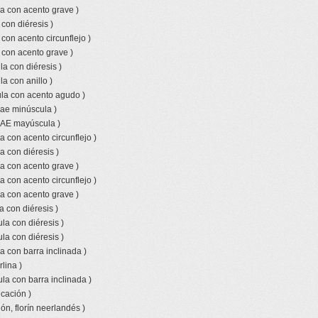
a con acento grave )
 con diéresis )
 con acento circunflejo )
 con acento grave )
a con diéresis )
a con anillo )
la con acento agudo )
 ae minúscula )
o AE mayúscula )
a con acento circunflejo )
a con diéresis )
a con acento grave )
a con acento circunflejo )
a con acento grave )
a con diéresis )
la con diéresis )
la con diéresis )
a con barra inclinada )
lina )
la con barra inclinada )
icación )
ón, florín neerlandés )