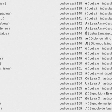
nea )
codigo ascii 138 =
è
( Letra e minúscul
codigo ascii 139 =
ï
( Letra i minúscula
 página )
codigo ascii 140 =
î
( Letra i minúscula
ro )
codigo ascii 141 =
ì
( Letra i minúscula
fuera )
codigo ascii 142 =
Ä
( Letra A mayúscul
entro )
codigo ascii 143 =
Å
( Letra A mayúscul
datos )
codigo ascii 144 =
É
( Letra E mayúscu
codigo ascii 145 =
æ
( Diptongo latino
codigo ascii 146 =
Æ
( Diptongo latin
codigo ascii 147 =
ô
( Letra o minúscul
codigo ascii 148 =
ö
( Letra o minúscul
 )
codigo ascii 149 =
ò
( Letra o minúscul
)
codigo ascii 150 =
û
( Letra u minúscul
smisión )
codigo ascii 151 =
ù
( Letra u minúscul
codigo ascii 152 =
ÿ
( Letra y minúscul
codigo ascii 153 =
Ö
( Letra O mayúscu
codigo ascii 154 =
Ü
( Letra U mayúscu
codigo ascii 155 =
ø
( Letra o minúscul
codigo ascii 156 =
£
( Signo Libra Ester
codigo ascii 157 =
Ø
( Letra O mayúscu
)
codigo ascii 158 =
×
( Signo de multipl
 )
codigo ascii 159 =
ƒ
( Símbolo de funci