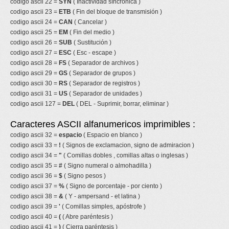
codigo ascii 22 =
SYN
( Inactividad síncronica )
codigo ascii 23 =
ETB
( Fin del bloque de transmisión )
codigo ascii 24 =
CAN
( Cancelar )
codigo ascii 25 =
EM
( Fin del medio )
codigo ascii 26 =
SUB
( Sustitución )
codigo ascii 27 =
ESC
( Esc - escape )
codigo ascii 28 =
FS
( Separador de archivos )
codigo ascii 29 =
GS
( Separador de grupos )
codigo ascii 30 =
RS
( Separador de registros )
codigo ascii 31 =
US
( Separador de unidades )
codigo ascii 127 =
DEL
( DEL - Suprimir, borrar, eliminar )
Caracteres ASCII alfanumericos imprimibles :
codigo ascii 32 =
espacio
( Espacio en blanco )
codigo ascii 33 =
!
( Signos de exclamacion, signo de admiracion )
codigo ascii 34 =
"
( Comillas dobles , comillas altas o inglesas )
codigo ascii 35 =
#
( Signo numeral o almohadilla )
codigo ascii 36 =
$
( Signo pesos )
codigo ascii 37 =
%
( Signo de porcentaje - por ciento )
codigo ascii 38 =
&
( Y - ampersand - et latina )
codigo ascii 39 =
'
( Comillas simples, apóstrofe )
codigo ascii 40 =
(
( Abre paréntesis )
codigo ascii 41 =
)
( Cierra paréntesis )