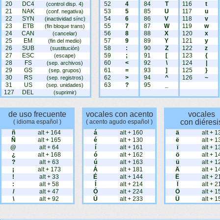
20
DC4
52
4
84
T
116
t
(control disp. 4)
21
NAK
53
5
85
U
117
u
(conf. negativa)
22
SYN
54
6
86
V
118
v
(inactividad sínc)
23
ETB
55
7
87
W
119
w
(fin bloque trans)
24
CAN
56
8
88
X
120
x
(cancelar)
25
EM
57
9
89
Y
121
y
(fin del medio)
26
SUB
58
:
90
Z
122
z
(sustitución)
27
ESC
59
;
91
[
123
{
(escape)
28
FS
60
<
92
\
124
|
(sep. archivos)
29
GS
61
=
93
]
125
}
(sep. grupos)
30
RS
62
>
94
^
126
~
(sep. registros)
31
US
63
?
95
_
(sep. unidades)
127
DEL
(suprimir)
de uso frecuente
vocales con acento
vocales
con diéresi
( idioma español )
( acento agudo español )
ñ
alt + 164
á
alt + 160
ä
alt + 1
Ñ
alt + 165
é
alt + 130
ë
alt + 1
@
alt + 64
í
alt + 161
ï
alt + 1
¿
alt + 168
ó
alt + 162
ö
alt + 1
?
alt + 63
ú
alt + 163
ü
alt + 1
¡
alt + 173
Á
alt + 181
Ä
alt + 1
!
alt + 33
É
alt + 144
Ë
alt + 2
:
alt + 58
Í
alt + 214
Ï
alt + 2
/
alt + 47
Ó
alt + 224
Ö
alt + 1
\
alt + 92
Ú
alt + 233
Ü
alt + 1