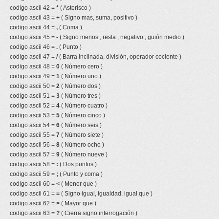
codigo ascii 42 =
*
( Asterisco )
codigo ascii 43 =
+
( Signo mas, suma, positivo )
codigo ascii 44 =
,
( Coma )
codigo ascii 45 =
-
( Signo menos , resta , negativo , guión medio )
codigo ascii 46 =
.
( Punto )
codigo ascii 47 =
/
( Barra inclinada, división, operador cociente )
codigo ascii 48 =
0
( Número cero )
codigo ascii 49 =
1
( Número uno )
codigo ascii 50 =
2
( Número dos )
codigo ascii 51 =
3
( Número tres )
codigo ascii 52 =
4
( Número cuatro )
codigo ascii 53 =
5
( Número cinco )
codigo ascii 54 =
6
( Número seis )
codigo ascii 55 =
7
( Número siete )
codigo ascii 56 =
8
( Número ocho )
codigo ascii 57 =
9
( Número nueve )
codigo ascii 58 =
:
( Dos puntos )
codigo ascii 59 =
;
( Punto y coma )
codigo ascii 60 =
<
( Menor que )
codigo ascii 61 =
=
( Signo igual, igualdad, igual que )
codigo ascii 62 =
>
( Mayor que )
codigo ascii 63 =
?
( Cierra signo interrogación )