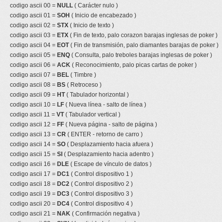
codigo ascii 00 =
NULL
( Carácter nulo )
codigo ascii 01 =
SOH
( Inicio de encabezado )
codigo ascii 02 =
STX
( Inicio de texto )
codigo ascii 03 =
ETX
( Fin de texto, palo corazon barajas inglesas de poker )
codigo ascii 04 =
EOT
( Fin de transmisión, palo diamantes barajas de poker )
codigo ascii 05 =
ENQ
( Consulta, palo treboles barajas inglesas de poker )
codigo ascii 06 =
ACK
( Reconocimiento, palo picas cartas de poker )
codigo ascii 07 =
BEL
( Timbre )
codigo ascii 08 =
BS
( Retroceso )
codigo ascii 09 =
HT
( Tabulador horizontal )
codigo ascii 10 =
LF
( Nueva línea - salto de línea )
codigo ascii 11 =
VT
( Tabulador vertical )
codigo ascii 12 =
FF
( Nueva página - salto de página )
codigo ascii 13 =
CR
( ENTER - retorno de carro )
codigo ascii 14 =
SO
( Desplazamiento hacia afuera )
codigo ascii 15 =
SI
( Desplazamiento hacia adentro )
codigo ascii 16 =
DLE
( Escape de vínculo de datos )
codigo ascii 17 =
DC1
( Control dispositivo 1 )
codigo ascii 18 =
DC2
( Control dispositivo 2 )
codigo ascii 19 =
DC3
( Control dispositivo 3 )
codigo ascii 20 =
DC4
( Control dispositivo 4 )
codigo ascii 21 =
NAK
( Confirmación negativa )