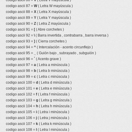
codigo ascii 86 =
V
( Letra V mayúscula )
codigo ascii 87 =
W
( Letra W mayúscula )
codigo ascii 88 =
X
( Letra X mayúscula )
codigo ascii 89 =
Y
( Letra Y mayúscula )
codigo ascii 90 =
Z
( Letra Z mayúscula )
codigo ascii 91 =
[
( Abre corchetes )
codigo ascii 92 =
\
( Barra invertida , contrabarra , barra inversa )
codigo ascii 93 =
]
( Cierra corchetes )
codigo ascii 94 =
^
( Intercalación - acento circunflejo )
codigo ascii 95 =
_
( Guión bajo , subrayado , subguión )
codigo ascii 96 =
`
( Acento grave )
codigo ascii 97 =
a
( Letra a minúscula )
codigo ascii 98 =
b
( Letra b minúscula )
codigo ascii 99 =
c
( Letra c minúscula )
codigo ascii 100 =
d
( Letra d minúscula )
codigo ascii 101 =
e
( Letra e minúscula )
codigo ascii 102 =
f
( Letra f minúscula )
codigo ascii 103 =
g
( Letra g minúscula )
codigo ascii 104 =
h
( Letra h minúscula )
codigo ascii 105 =
i
( Letra i minúscula )
codigo ascii 106 =
j
( Letra j minúscula )
codigo ascii 107 =
k
( Letra k minúscula )
codigo ascii 108 =
l
( Letra l minúscula )