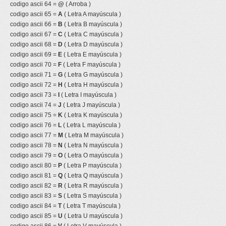
codigo ascii 64 =
@
( Arroba )
codigo ascii 65 =
A
( Letra A mayúscula )
codigo ascii 66 =
B
( Letra B mayúscula )
codigo ascii 67 =
C
( Letra C mayúscula )
codigo ascii 68 =
D
( Letra D mayúscula )
codigo ascii 69 =
E
( Letra E mayúscula )
codigo ascii 70 =
F
( Letra F mayúscula )
codigo ascii 71 =
G
( Letra G mayúscula )
codigo ascii 72 =
H
( Letra H mayúscula )
codigo ascii 73 =
I
( Letra I mayúscula )
codigo ascii 74 =
J
( Letra J mayúscula )
codigo ascii 75 =
K
( Letra K mayúscula )
codigo ascii 76 =
L
( Letra L mayúscula )
codigo ascii 77 =
M
( Letra M mayúscula )
codigo ascii 78 =
N
( Letra N mayúscula )
codigo ascii 79 =
O
( Letra O mayúscula )
codigo ascii 80 =
P
( Letra P mayúscula )
codigo ascii 81 =
Q
( Letra Q mayúscula )
codigo ascii 82 =
R
( Letra R mayúscula )
codigo ascii 83 =
S
( Letra S mayúscula )
codigo ascii 84 =
T
( Letra T mayúscula )
codigo ascii 85 =
U
( Letra U mayúscula )