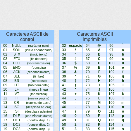
Caracteres ASCII de
Caracteres ASCII
control
imprimibles
00
NULL
32
espacio
64
@
96
`
(carácter nulo)
01
SOH
33
!
65
A
97
a
(inicio encabezado)
02
STX
34
"
66
B
98
b
(inicio texto)
03
ETX
35
#
67
C
99
c
(fin de texto)
04
EOT
36
$
68
D
100
d
(fin transmisión)
05
ENQ
37
%
69
E
101
e
(consulta)
06
ACK
38
&
70
F
102
f
(reconocimiento)
07
BEL
39
'
71
G
103
g
(timbre)
08
BS
40
(
72
H
104
h
(retroceso)
09
HT
41
)
73
I
105
i
(tab horizontal)
10
LF
42
*
74
J
106
j
(nueva línea)
11
VT
43
+
75
K
107
k
(tab vertical)
12
FF
44
,
76
L
108
l
(nueva página)
13
CR
45
-
77
M
109
m
(retorno de carro)
14
SO
46
.
78
N
110
n
(desplaza afuera)
15
SI
47
/
79
O
111
o
(desplaza adentro)
16
DLE
48
0
80
P
112
p
(esc.vínculo datos)
17
DC1
49
1
81
Q
113
q
(control disp. 1)
18
DC2
50
2
82
R
114
r
(control disp. 2)
19
DC3
51
3
83
S
115
s
(control disp. 3)