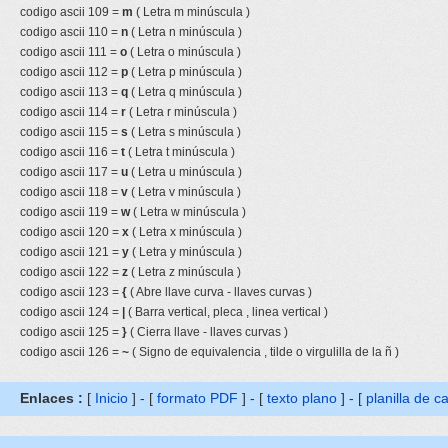
codigo ascii 109 =
m
( Letra m minúscula )
codigo ascii 110 =
n
( Letra n minúscula )
codigo ascii 111 =
o
( Letra o minúscula )
codigo ascii 112 =
p
( Letra p minúscula )
codigo ascii 113 =
q
( Letra q minúscula )
codigo ascii 114 =
r
( Letra r minúscula )
codigo ascii 115 =
s
( Letra s minúscula )
codigo ascii 116 =
t
( Letra t minúscula )
codigo ascii 117 =
u
( Letra u minúscula )
codigo ascii 118 =
v
( Letra v minúscula )
codigo ascii 119 =
w
( Letra w minúscula )
codigo ascii 120 =
x
( Letra x minúscula )
codigo ascii 121 =
y
( Letra y minúscula )
codigo ascii 122 =
z
( Letra z minúscula )
codigo ascii 123 =
{
( Abre llave curva - llaves curvas )
codigo ascii 124 =
|
( Barra vertical, pleca , linea vertical )
codigo ascii 125 =
}
( Cierra llave - llaves curvas )
codigo ascii 126 =
~
( Signo de equivalencia , tilde o virgulilla de la ñ )
Enlaces :
[
Inicio
] - [
formato PDF
] - [
texto plano
] - [
planilla de c