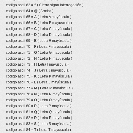
codigo ascii 63 =
?
( Cierra signo interrogación )
codigo ascii 64 =
@
( Arroba )
codigo ascii 65 =
A
( Letra A mayúscula )
codigo ascii 66 =
B
( Letra B mayúscula )
codigo ascii 67 =
C
( Letra C mayúscula )
codigo ascii 68 =
D
( Letra D mayúscula )
codigo ascii 69 =
E
( Letra E mayúscula )
codigo ascii 70 =
F
( Letra F mayúscula )
codigo ascii 71 =
G
( Letra G mayúscula )
codigo ascii 72 =
H
( Letra H mayúscula )
codigo ascii 73 =
I
( Letra I mayúscula )
codigo ascii 74 =
J
( Letra J mayúscula )
codigo ascii 75 =
K
( Letra K mayúscula )
codigo ascii 76 =
L
( Letra L mayúscula )
codigo ascii 77 =
M
( Letra M mayúscula )
codigo ascii 78 =
N
( Letra N mayúscula )
codigo ascii 79 =
O
( Letra O mayúscula )
codigo ascii 80 =
P
( Letra P mayúscula )
codigo ascii 81 =
Q
( Letra Q mayúscula )
codigo ascii 82 =
R
( Letra R mayúscula )
codigo ascii 83 =
S
( Letra S mayúscula )
codigo ascii 84 =
T
( Letra T mayúscula )