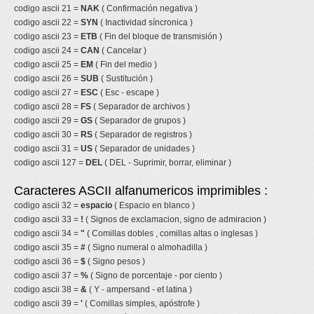
codigo ascii 21 =
NAK
( Confirmación negativa )
codigo ascii 22 =
SYN
( Inactividad síncronica )
codigo ascii 23 =
ETB
( Fin del bloque de transmisión )
codigo ascii 24 =
CAN
( Cancelar )
codigo ascii 25 =
EM
( Fin del medio )
codigo ascii 26 =
SUB
( Sustitución )
codigo ascii 27 =
ESC
( Esc - escape )
codigo ascii 28 =
FS
( Separador de archivos )
codigo ascii 29 =
GS
( Separador de grupos )
codigo ascii 30 =
RS
( Separador de registros )
codigo ascii 31 =
US
( Separador de unidades )
codigo ascii 127 =
DEL
( DEL - Suprimir, borrar, eliminar )
Caracteres ASCII alfanumericos imprimibles :
codigo ascii 32 =
espacio
( Espacio en blanco )
codigo ascii 33 =
!
( Signos de exclamacion, signo de admiracion )
codigo ascii 34 =
"
( Comillas dobles , comillas altas o inglesas )
codigo ascii 35 =
#
( Signo numeral o almohadilla )
codigo ascii 36 =
$
( Signo pesos )
codigo ascii 37 =
%
( Signo de porcentaje - por ciento )
codigo ascii 38 =
&
( Y - ampersand - et latina )
codigo ascii 39 =
'
( Comillas simples, apóstrofe )