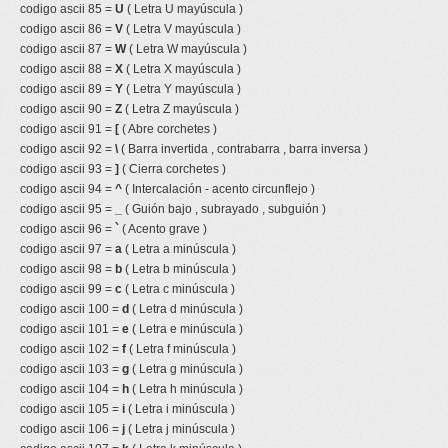
codigo ascii 85 =
U
( Letra U mayúscula )
codigo ascii 86 =
V
( Letra V mayúscula )
codigo ascii 87 =
W
( Letra W mayúscula )
codigo ascii 88 =
X
( Letra X mayúscula )
codigo ascii 89 =
Y
( Letra Y mayúscula )
codigo ascii 90 =
Z
( Letra Z mayúscula )
codigo ascii 91 =
[
( Abre corchetes )
codigo ascii 92 =
\
( Barra invertida , contrabarra , barra inversa )
codigo ascii 93 =
]
( Cierra corchetes )
codigo ascii 94 =
^
( Intercalación - acento circunflejo )
codigo ascii 95 =
_
( Guión bajo , subrayado , subguión )
codigo ascii 96 =
`
( Acento grave )
codigo ascii 97 =
a
( Letra a minúscula )
codigo ascii 98 =
b
( Letra b minúscula )
codigo ascii 99 =
c
( Letra c minúscula )
codigo ascii 100 =
d
( Letra d minúscula )
codigo ascii 101 =
e
( Letra e minúscula )
codigo ascii 102 =
f
( Letra f minúscula )
codigo ascii 103 =
g
( Letra g minúscula )
codigo ascii 104 =
h
( Letra h minúscula )
codigo ascii 105 =
i
( Letra i minúscula )
codigo ascii 106 =
j
( Letra j minúscula )