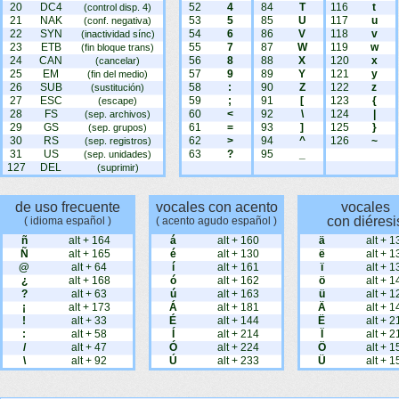
20
DC4
52
4
84
T
116
t
(control disp. 4)
21
NAK
53
5
85
U
117
u
(conf. negativa)
22
SYN
54
6
86
V
118
v
(inactividad sínc)
23
ETB
55
7
87
W
119
w
(fin bloque trans)
24
CAN
56
8
88
X
120
x
(cancelar)
25
EM
57
9
89
Y
121
y
(fin del medio)
26
SUB
58
:
90
Z
122
z
(sustitución)
27
ESC
59
;
91
[
123
{
(escape)
28
FS
60
<
92
\
124
|
(sep. archivos)
29
GS
61
=
93
]
125
}
(sep. grupos)
30
RS
62
>
94
^
126
~
(sep. registros)
31
US
63
?
95
_
(sep. unidades)
127
DEL
(suprimir)
de uso frecuente
vocales con acento
vocales
con diéresi
( idioma español )
( acento agudo español )
ñ
alt + 164
á
alt + 160
ä
alt + 1
Ñ
alt + 165
é
alt + 130
ë
alt + 1
@
alt + 64
í
alt + 161
ï
alt + 1
¿
alt + 168
ó
alt + 162
ö
alt + 1
?
alt + 63
ú
alt + 163
ü
alt + 1
¡
alt + 173
Á
alt + 181
Ä
alt + 1
!
alt + 33
É
alt + 144
Ë
alt + 2
:
alt + 58
Í
alt + 214
Ï
alt + 2
/
alt + 47
Ó
alt + 224
Ö
alt + 1
\
alt + 92
Ú
alt + 233
Ü
alt + 1