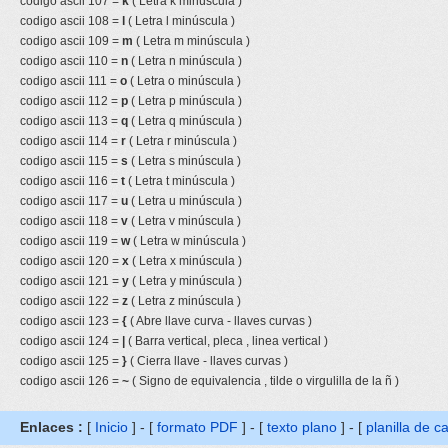
codigo ascii 107 =
k
( Letra k minúscula )
codigo ascii 108 =
l
( Letra l minúscula )
codigo ascii 109 =
m
( Letra m minúscula )
codigo ascii 110 =
n
( Letra n minúscula )
codigo ascii 111 =
o
( Letra o minúscula )
codigo ascii 112 =
p
( Letra p minúscula )
codigo ascii 113 =
q
( Letra q minúscula )
codigo ascii 114 =
r
( Letra r minúscula )
codigo ascii 115 =
s
( Letra s minúscula )
codigo ascii 116 =
t
( Letra t minúscula )
codigo ascii 117 =
u
( Letra u minúscula )
codigo ascii 118 =
v
( Letra v minúscula )
codigo ascii 119 =
w
( Letra w minúscula )
codigo ascii 120 =
x
( Letra x minúscula )
codigo ascii 121 =
y
( Letra y minúscula )
codigo ascii 122 =
z
( Letra z minúscula )
codigo ascii 123 =
{
( Abre llave curva - llaves curvas )
codigo ascii 124 =
|
( Barra vertical, pleca , linea vertical )
codigo ascii 125 =
}
( Cierra llave - llaves curvas )
codigo ascii 126 =
~
( Signo de equivalencia , tilde o virgulilla de la ñ )
Enlaces :
[
Inicio
] - [
formato PDF
] - [
texto plano
] - [
planilla de c