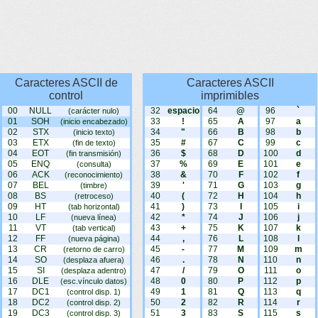
Caracteres ASCII de
Caracteres ASCII
control
imprimibles
00
NULL
32
espacio
64
@
96
`
(carácter nulo)
01
SOH
33
!
65
A
97
a
(inicio encabezado)
02
STX
34
"
66
B
98
b
(inicio texto)
03
ETX
35
#
67
C
99
c
(fin de texto)
04
EOT
36
$
68
D
100
d
(fin transmisión)
05
ENQ
37
%
69
E
101
e
(consulta)
06
ACK
38
&
70
F
102
f
(reconocimiento)
07
BEL
39
'
71
G
103
g
(timbre)
08
BS
40
(
72
H
104
h
(retroceso)
09
HT
41
)
73
I
105
i
(tab horizontal)
10
LF
42
*
74
J
106
j
(nueva línea)
11
VT
43
+
75
K
107
k
(tab vertical)
12
FF
44
,
76
L
108
l
(nueva página)
13
CR
45
-
77
M
109
m
(retorno de carro)
14
SO
46
.
78
N
110
n
(desplaza afuera)
15
SI
47
/
79
O
111
o
(desplaza adentro)
16
DLE
48
0
80
P
112
p
(esc.vínculo datos)
17
DC1
49
1
81
Q
113
q
(control disp. 1)
18
DC2
50
2
82
R
114
r
(control disp. 2)
19
DC3
51
3
83
S
115
s
(control disp. 3)