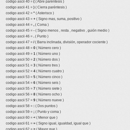
codigo ascii 40 =
(
( Abre paréntesis )
codigo ascii 41 =
)
( Cierra paréntesis )
codigo ascii 42 =
*
( Asterisco )
codigo ascii 43 =
+
( Signo mas, suma, positivo )
codigo ascii 44 =
,
( Coma )
codigo ascii 45 =
-
( Signo menos , resta , negativo , guión medio )
codigo ascii 46 =
.
( Punto )
codigo ascii 47 =
/
( Barra inclinada, división, operador cociente )
codigo ascii 48 =
0
( Número cero )
codigo ascii 49 =
1
( Número uno )
codigo ascii 50 =
2
( Número dos )
codigo ascii 51 =
3
( Número tres )
codigo ascii 52 =
4
( Número cuatro )
codigo ascii 53 =
5
( Número cinco )
codigo ascii 54 =
6
( Número seis )
codigo ascii 55 =
7
( Número siete )
codigo ascii 56 =
8
( Número ocho )
codigo ascii 57 =
9
( Número nueve )
codigo ascii 58 =
:
( Dos puntos )
codigo ascii 59 =
;
( Punto y coma )
codigo ascii 60 =
<
( Menor que )
codigo ascii 61 =
=
( Signo igual, igualdad, igual que )
codigo ascii 62 =
>
( Mayor que )