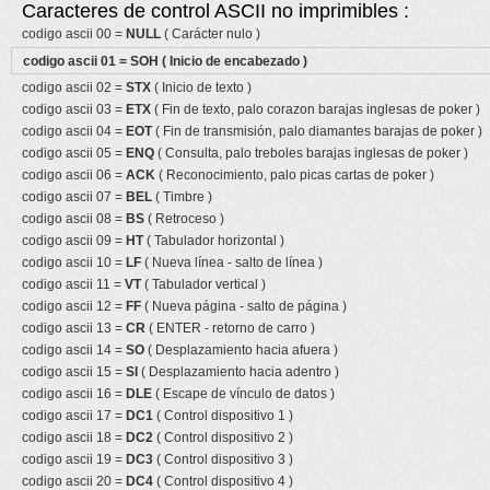
Caracteres de control ASCII no imprimibles :
codigo ascii 00 =
NULL
( Carácter nulo )
codigo ascii 01 =
SOH
( Inicio de encabezado )
codigo ascii 02 =
STX
( Inicio de texto )
codigo ascii 03 =
ETX
( Fin de texto, palo corazon barajas inglesas de poker )
codigo ascii 04 =
EOT
( Fin de transmisión, palo diamantes barajas de poker )
codigo ascii 05 =
ENQ
( Consulta, palo treboles barajas inglesas de poker )
codigo ascii 06 =
ACK
( Reconocimiento, palo picas cartas de poker )
codigo ascii 07 =
BEL
( Timbre )
codigo ascii 08 =
BS
( Retroceso )
codigo ascii 09 =
HT
( Tabulador horizontal )
codigo ascii 10 =
LF
( Nueva línea - salto de línea )
codigo ascii 11 =
VT
( Tabulador vertical )
codigo ascii 12 =
FF
( Nueva página - salto de página )
codigo ascii 13 =
CR
( ENTER - retorno de carro )
codigo ascii 14 =
SO
( Desplazamiento hacia afuera )
codigo ascii 15 =
SI
( Desplazamiento hacia adentro )
codigo ascii 16 =
DLE
( Escape de vínculo de datos )
codigo ascii 17 =
DC1
( Control dispositivo 1 )
codigo ascii 18 =
DC2
( Control dispositivo 2 )
codigo ascii 19 =
DC3
( Control dispositivo 3 )
codigo ascii 20 =
DC4
( Control dispositivo 4 )