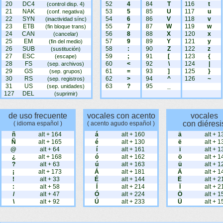
20
DC4
52
4
84
T
116
t
(control disp. 4)
21
NAK
53
5
85
U
117
u
(conf. negativa)
22
SYN
54
6
86
V
118
v
(inactividad sínc)
23
ETB
55
7
87
W
119
w
(fin bloque trans)
24
CAN
56
8
88
X
120
x
(cancelar)
25
EM
57
9
89
Y
121
y
(fin del medio)
26
SUB
58
:
90
Z
122
z
(sustitución)
27
ESC
59
;
91
[
123
{
(escape)
28
FS
60
<
92
\
124
|
(sep. archivos)
29
GS
61
=
93
]
125
}
(sep. grupos)
30
RS
62
>
94
^
126
~
(sep. registros)
31
US
63
?
95
_
(sep. unidades)
127
DEL
(suprimir)
de uso frecuente
vocales con acento
vocales
con diéresi
( idioma español )
( acento agudo español )
ñ
alt + 164
á
alt + 160
ä
alt + 1
Ñ
alt + 165
é
alt + 130
ë
alt + 1
@
alt + 64
í
alt + 161
ï
alt + 1
¿
alt + 168
ó
alt + 162
ö
alt + 1
?
alt + 63
ú
alt + 163
ü
alt + 1
¡
alt + 173
Á
alt + 181
Ä
alt + 1
!
alt + 33
É
alt + 144
Ë
alt + 2
:
alt + 58
Í
alt + 214
Ï
alt + 2
/
alt + 47
Ó
alt + 224
Ö
alt + 1
\
alt + 92
Ú
alt + 233
Ü
alt + 1