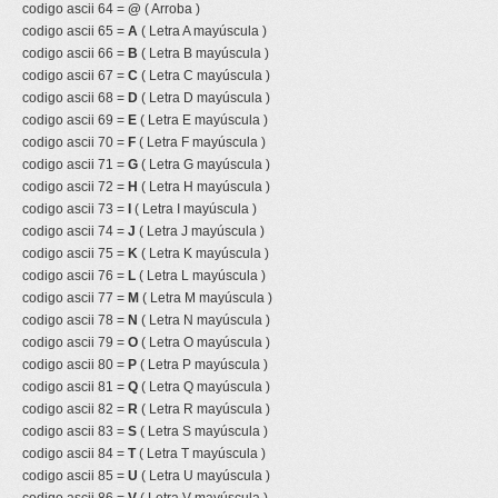
codigo ascii 64 =
@
( Arroba )
codigo ascii 65 =
A
( Letra A mayúscula )
codigo ascii 66 =
B
( Letra B mayúscula )
codigo ascii 67 =
C
( Letra C mayúscula )
codigo ascii 68 =
D
( Letra D mayúscula )
codigo ascii 69 =
E
( Letra E mayúscula )
codigo ascii 70 =
F
( Letra F mayúscula )
codigo ascii 71 =
G
( Letra G mayúscula )
codigo ascii 72 =
H
( Letra H mayúscula )
codigo ascii 73 =
I
( Letra I mayúscula )
codigo ascii 74 =
J
( Letra J mayúscula )
codigo ascii 75 =
K
( Letra K mayúscula )
codigo ascii 76 =
L
( Letra L mayúscula )
codigo ascii 77 =
M
( Letra M mayúscula )
codigo ascii 78 =
N
( Letra N mayúscula )
codigo ascii 79 =
O
( Letra O mayúscula )
codigo ascii 80 =
P
( Letra P mayúscula )
codigo ascii 81 =
Q
( Letra Q mayúscula )
codigo ascii 82 =
R
( Letra R mayúscula )
codigo ascii 83 =
S
( Letra S mayúscula )
codigo ascii 84 =
T
( Letra T mayúscula )
codigo ascii 85 =
U
( Letra U mayúscula )