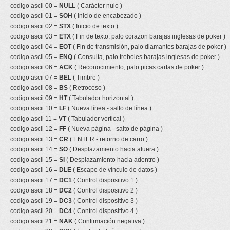
codigo ascii 00 =
NULL
( Carácter nulo )
codigo ascii 01 =
SOH
( Inicio de encabezado )
codigo ascii 02 =
STX
( Inicio de texto )
codigo ascii 03 =
ETX
( Fin de texto, palo corazon barajas inglesas de poker )
codigo ascii 04 =
EOT
( Fin de transmisión, palo diamantes barajas de poker )
codigo ascii 05 =
ENQ
( Consulta, palo treboles barajas inglesas de poker )
codigo ascii 06 =
ACK
( Reconocimiento, palo picas cartas de poker )
codigo ascii 07 =
BEL
( Timbre )
codigo ascii 08 =
BS
( Retroceso )
codigo ascii 09 =
HT
( Tabulador horizontal )
codigo ascii 10 =
LF
( Nueva línea - salto de línea )
codigo ascii 11 =
VT
( Tabulador vertical )
codigo ascii 12 =
FF
( Nueva página - salto de página )
codigo ascii 13 =
CR
( ENTER - retorno de carro )
codigo ascii 14 =
SO
( Desplazamiento hacia afuera )
codigo ascii 15 =
SI
( Desplazamiento hacia adentro )
codigo ascii 16 =
DLE
( Escape de vínculo de datos )
codigo ascii 17 =
DC1
( Control dispositivo 1 )
codigo ascii 18 =
DC2
( Control dispositivo 2 )
codigo ascii 19 =
DC3
( Control dispositivo 3 )
codigo ascii 20 =
DC4
( Control dispositivo 4 )
codigo ascii 21 =
NAK
( Confirmación negativa )