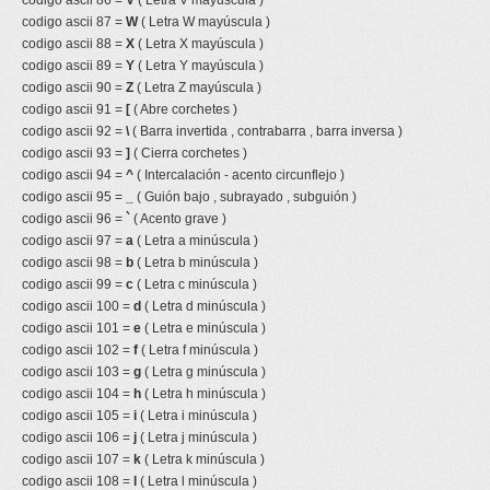
codigo ascii 86 =
V
( Letra V mayúscula )
codigo ascii 87 =
W
( Letra W mayúscula )
codigo ascii 88 =
X
( Letra X mayúscula )
codigo ascii 89 =
Y
( Letra Y mayúscula )
codigo ascii 90 =
Z
( Letra Z mayúscula )
codigo ascii 91 =
[
( Abre corchetes )
codigo ascii 92 =
\
( Barra invertida , contrabarra , barra inversa )
codigo ascii 93 =
]
( Cierra corchetes )
codigo ascii 94 =
^
( Intercalación - acento circunflejo )
codigo ascii 95 =
_
( Guión bajo , subrayado , subguión )
codigo ascii 96 =
`
( Acento grave )
codigo ascii 97 =
a
( Letra a minúscula )
codigo ascii 98 =
b
( Letra b minúscula )
codigo ascii 99 =
c
( Letra c minúscula )
codigo ascii 100 =
d
( Letra d minúscula )
codigo ascii 101 =
e
( Letra e minúscula )
codigo ascii 102 =
f
( Letra f minúscula )
codigo ascii 103 =
g
( Letra g minúscula )
codigo ascii 104 =
h
( Letra h minúscula )
codigo ascii 105 =
i
( Letra i minúscula )
codigo ascii 106 =
j
( Letra j minúscula )
codigo ascii 107 =
k
( Letra k minúscula )
codigo ascii 108 =
l
( Letra l minúscula )