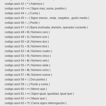
codigo ascii 42 =
*
( Asterisco )
codigo ascii 43 =
+
( Signo mas, suma, positivo )
codigo ascii 44 =
,
( Coma )
codigo ascii 45 =
-
( Signo menos , resta , negativo , guión medio )
codigo ascii 46 =
.
( Punto )
codigo ascii 47 =
/
( Barra inclinada, división, operador cociente )
codigo ascii 48 =
0
( Número cero )
codigo ascii 49 =
1
( Número uno )
codigo ascii 50 =
2
( Número dos )
codigo ascii 51 =
3
( Número tres )
codigo ascii 52 =
4
( Número cuatro )
codigo ascii 53 =
5
( Número cinco )
codigo ascii 54 =
6
( Número seis )
codigo ascii 55 =
7
( Número siete )
codigo ascii 56 =
8
( Número ocho )
codigo ascii 57 =
9
( Número nueve )
codigo ascii 58 =
:
( Dos puntos )
codigo ascii 59 =
;
( Punto y coma )
codigo ascii 60 =
<
( Menor que )
codigo ascii 61 =
=
( Signo igual, igualdad, igual que )
codigo ascii 62 =
>
( Mayor que )
codigo ascii 63 =
?
( Cierra signo interrogación )