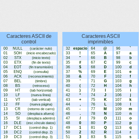
Caracteres ASCII de
Caracteres ASCII
control
imprimibles
00
NULL
32
espacio
64
@
96
`
(carácter nulo)
01
SOH
33
!
65
A
97
a
(inicio encabezado)
02
STX
34
"
66
B
98
b
(inicio texto)
03
ETX
35
#
67
C
99
c
(fin de texto)
04
EOT
36
$
68
D
100
d
(fin transmisión)
05
ENQ
37
%
69
E
101
e
(consulta)
06
ACK
38
&
70
F
102
f
(reconocimiento)
07
BEL
39
'
71
G
103
g
(timbre)
08
BS
40
(
72
H
104
h
(retroceso)
09
HT
41
)
73
I
105
i
(tab horizontal)
10
LF
42
*
74
J
106
j
(nueva línea)
11
VT
43
+
75
K
107
k
(tab vertical)
12
FF
44
,
76
L
108
l
(nueva página)
13
CR
45
-
77
M
109
m
(retorno de carro)
14
SO
46
.
78
N
110
n
(desplaza afuera)
15
SI
47
/
79
O
111
o
(desplaza adentro)
16
DLE
48
0
80
P
112
p
(esc.vínculo datos)
17
DC1
49
1
81
Q
113
q
(control disp. 1)
18
DC2
50
2
82
R
114
r
(control disp. 2)
19
DC3
51
3
83
S
115
s
(control disp. 3)