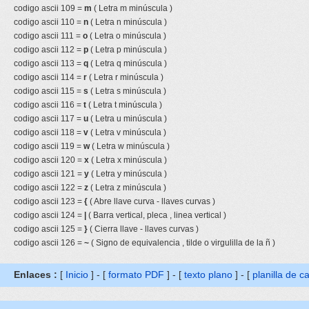
codigo ascii 109 =
m
( Letra m minúscula )
codigo ascii 110 =
n
( Letra n minúscula )
codigo ascii 111 =
o
( Letra o minúscula )
codigo ascii 112 =
p
( Letra p minúscula )
codigo ascii 113 =
q
( Letra q minúscula )
codigo ascii 114 =
r
( Letra r minúscula )
codigo ascii 115 =
s
( Letra s minúscula )
codigo ascii 116 =
t
( Letra t minúscula )
codigo ascii 117 =
u
( Letra u minúscula )
codigo ascii 118 =
v
( Letra v minúscula )
codigo ascii 119 =
w
( Letra w minúscula )
codigo ascii 120 =
x
( Letra x minúscula )
codigo ascii 121 =
y
( Letra y minúscula )
codigo ascii 122 =
z
( Letra z minúscula )
codigo ascii 123 =
{
( Abre llave curva - llaves curvas )
codigo ascii 124 =
|
( Barra vertical, pleca , linea vertical )
codigo ascii 125 =
}
( Cierra llave - llaves curvas )
codigo ascii 126 =
~
( Signo de equivalencia , tilde o virgulilla de la ñ )
Enlaces :
[
Inicio
] - [
formato PDF
] - [
texto plano
] - [
planilla de c