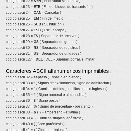
codigo ascii 22 =
SYN
( Inactividad síncronica )
codigo ascii 23 =
ETB
( Fin del bloque de transmisión )
codigo ascii 24 =
CAN
( Cancelar )
codigo ascii 25 =
EM
( Fin del medio )
codigo ascii 26 =
SUB
( Sustitución )
codigo ascii 27 =
ESC
( Esc - escape )
codigo ascii 28 =
FS
( Separador de archivos )
codigo ascii 29 =
GS
( Separador de grupos )
codigo ascii 30 =
RS
( Separador de registros )
codigo ascii 31 =
US
( Separador de unidades )
codigo ascii 127 =
DEL
( DEL - Suprimir, borrar, eliminar )
Caracteres ASCII alfanumericos imprimibles :
codigo ascii 32 =
espacio
( Espacio en blanco )
codigo ascii 33 =
!
( Signos de exclamacion, signo de admiracion )
codigo ascii 34 =
"
( Comillas dobles , comillas altas o inglesas )
codigo ascii 35 =
#
( Signo numeral o almohadilla )
codigo ascii 36 =
$
( Signo pesos )
codigo ascii 37 =
%
( Signo de porcentaje - por ciento )
codigo ascii 38 =
&
( Y - ampersand - et latina )
codigo ascii 39 =
'
( Comillas simples, apóstrofe )
codigo ascii 40 =
(
( Abre paréntesis )
codigo ascii 41 =
)
( Cierra paréntesis )