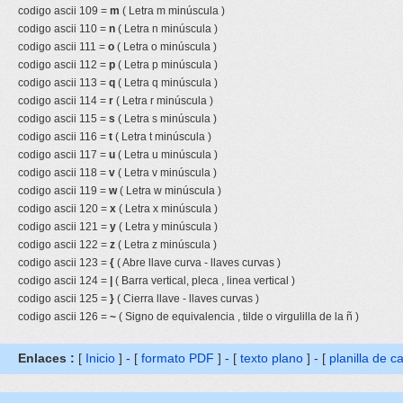
codigo ascii 109 =
m
( Letra m minúscula )
codigo ascii 110 =
n
( Letra n minúscula )
codigo ascii 111 =
o
( Letra o minúscula )
codigo ascii 112 =
p
( Letra p minúscula )
codigo ascii 113 =
q
( Letra q minúscula )
codigo ascii 114 =
r
( Letra r minúscula )
codigo ascii 115 =
s
( Letra s minúscula )
codigo ascii 116 =
t
( Letra t minúscula )
codigo ascii 117 =
u
( Letra u minúscula )
codigo ascii 118 =
v
( Letra v minúscula )
codigo ascii 119 =
w
( Letra w minúscula )
codigo ascii 120 =
x
( Letra x minúscula )
codigo ascii 121 =
y
( Letra y minúscula )
codigo ascii 122 =
z
( Letra z minúscula )
codigo ascii 123 =
{
( Abre llave curva - llaves curvas )
codigo ascii 124 =
|
( Barra vertical, pleca , linea vertical )
codigo ascii 125 =
}
( Cierra llave - llaves curvas )
codigo ascii 126 =
~
( Signo de equivalencia , tilde o virgulilla de la ñ )
Enlaces :
[
Inicio
] - [
formato PDF
] - [
texto plano
] - [
planilla de c