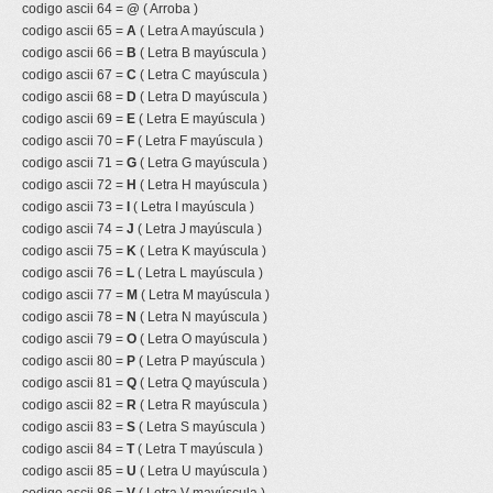
codigo ascii 64 =
@
( Arroba )
codigo ascii 65 =
A
( Letra A mayúscula )
codigo ascii 66 =
B
( Letra B mayúscula )
codigo ascii 67 =
C
( Letra C mayúscula )
codigo ascii 68 =
D
( Letra D mayúscula )
codigo ascii 69 =
E
( Letra E mayúscula )
codigo ascii 70 =
F
( Letra F mayúscula )
codigo ascii 71 =
G
( Letra G mayúscula )
codigo ascii 72 =
H
( Letra H mayúscula )
codigo ascii 73 =
I
( Letra I mayúscula )
codigo ascii 74 =
J
( Letra J mayúscula )
codigo ascii 75 =
K
( Letra K mayúscula )
codigo ascii 76 =
L
( Letra L mayúscula )
codigo ascii 77 =
M
( Letra M mayúscula )
codigo ascii 78 =
N
( Letra N mayúscula )
codigo ascii 79 =
O
( Letra O mayúscula )
codigo ascii 80 =
P
( Letra P mayúscula )
codigo ascii 81 =
Q
( Letra Q mayúscula )
codigo ascii 82 =
R
( Letra R mayúscula )
codigo ascii 83 =
S
( Letra S mayúscula )
codigo ascii 84 =
T
( Letra T mayúscula )
codigo ascii 85 =
U
( Letra U mayúscula )