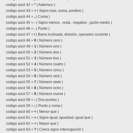
codigo ascii 42 =
*
( Asterisco )
codigo ascii 43 =
+
( Signo mas, suma, positivo )
codigo ascii 44 =
,
( Coma )
codigo ascii 45 =
-
( Signo menos , resta , negativo , guión medio )
codigo ascii 46 =
.
( Punto )
codigo ascii 47 =
/
( Barra inclinada, división, operador cociente )
codigo ascii 48 =
0
( Número cero )
codigo ascii 49 =
1
( Número uno )
codigo ascii 50 =
2
( Número dos )
codigo ascii 51 =
3
( Número tres )
codigo ascii 52 =
4
( Número cuatro )
codigo ascii 53 =
5
( Número cinco )
codigo ascii 54 =
6
( Número seis )
codigo ascii 55 =
7
( Número siete )
codigo ascii 56 =
8
( Número ocho )
codigo ascii 57 =
9
( Número nueve )
codigo ascii 58 =
:
( Dos puntos )
codigo ascii 59 =
;
( Punto y coma )
codigo ascii 60 =
<
( Menor que )
codigo ascii 61 =
=
( Signo igual, igualdad, igual que )
codigo ascii 62 =
>
( Mayor que )
codigo ascii 63 =
?
( Cierra signo interrogación )