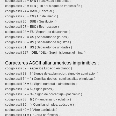
codigo ascii 22 =
SYN
( Inactividad síncronica )
codigo ascii 23 =
ETB
( Fin del bloque de transmisión )
codigo ascii 24 =
CAN
( Cancelar )
codigo ascii 25 =
EM
( Fin del medio )
codigo ascii 26 =
SUB
( Sustitución )
codigo ascii 27 =
ESC
( Esc - escape )
codigo ascii 28 =
FS
( Separador de archivos )
codigo ascii 29 =
GS
( Separador de grupos )
codigo ascii 30 =
RS
( Separador de registros )
codigo ascii 31 =
US
( Separador de unidades )
codigo ascii 127 =
DEL
( DEL - Suprimir, borrar, eliminar )
Caracteres ASCII alfanumericos imprimibles :
codigo ascii 32 =
espacio
( Espacio en blanco )
codigo ascii 33 =
!
( Signos de exclamacion, signo de admiracion )
codigo ascii 34 =
"
( Comillas dobles , comillas altas o inglesas )
codigo ascii 35 =
#
( Signo numeral o almohadilla )
codigo ascii 36 =
$
( Signo pesos )
codigo ascii 37 =
%
( Signo de porcentaje - por ciento )
codigo ascii 38 =
&
( Y - ampersand - et latina )
codigo ascii 39 =
'
( Comillas simples, apóstrofe )
codigo ascii 40 =
(
( Abre paréntesis )
codigo ascii 41 =
)
( Cierra paréntesis )