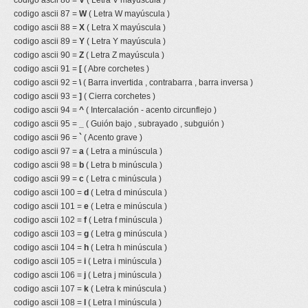
codigo ascii 86 =
V
( Letra V mayúscula )
codigo ascii 87 =
W
( Letra W mayúscula )
codigo ascii 88 =
X
( Letra X mayúscula )
codigo ascii 89 =
Y
( Letra Y mayúscula )
codigo ascii 90 =
Z
( Letra Z mayúscula )
codigo ascii 91 =
[
( Abre corchetes )
codigo ascii 92 =
\
( Barra invertida , contrabarra , barra inversa )
codigo ascii 93 =
]
( Cierra corchetes )
codigo ascii 94 =
^
( Intercalación - acento circunflejo )
codigo ascii 95 =
_
( Guión bajo , subrayado , subguión )
codigo ascii 96 =
`
( Acento grave )
codigo ascii 97 =
a
( Letra a minúscula )
codigo ascii 98 =
b
( Letra b minúscula )
codigo ascii 99 =
c
( Letra c minúscula )
codigo ascii 100 =
d
( Letra d minúscula )
codigo ascii 101 =
e
( Letra e minúscula )
codigo ascii 102 =
f
( Letra f minúscula )
codigo ascii 103 =
g
( Letra g minúscula )
codigo ascii 104 =
h
( Letra h minúscula )
codigo ascii 105 =
i
( Letra i minúscula )
codigo ascii 106 =
j
( Letra j minúscula )
codigo ascii 107 =
k
( Letra k minúscula )
codigo ascii 108 =
l
( Letra l minúscula )