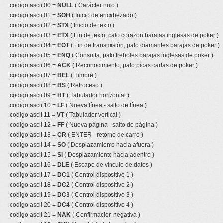
codigo ascii 00 =
NULL
( Carácter nulo )
codigo ascii 01 =
SOH
( Inicio de encabezado )
codigo ascii 02 =
STX
( Inicio de texto )
codigo ascii 03 =
ETX
( Fin de texto, palo corazon barajas inglesas de poker )
codigo ascii 04 =
EOT
( Fin de transmisión, palo diamantes barajas de poker )
codigo ascii 05 =
ENQ
( Consulta, palo treboles barajas inglesas de poker )
codigo ascii 06 =
ACK
( Reconocimiento, palo picas cartas de poker )
codigo ascii 07 =
BEL
( Timbre )
codigo ascii 08 =
BS
( Retroceso )
codigo ascii 09 =
HT
( Tabulador horizontal )
codigo ascii 10 =
LF
( Nueva línea - salto de línea )
codigo ascii 11 =
VT
( Tabulador vertical )
codigo ascii 12 =
FF
( Nueva página - salto de página )
codigo ascii 13 =
CR
( ENTER - retorno de carro )
codigo ascii 14 =
SO
( Desplazamiento hacia afuera )
codigo ascii 15 =
SI
( Desplazamiento hacia adentro )
codigo ascii 16 =
DLE
( Escape de vínculo de datos )
codigo ascii 17 =
DC1
( Control dispositivo 1 )
codigo ascii 18 =
DC2
( Control dispositivo 2 )
codigo ascii 19 =
DC3
( Control dispositivo 3 )
codigo ascii 20 =
DC4
( Control dispositivo 4 )
codigo ascii 21 =
NAK
( Confirmación negativa )