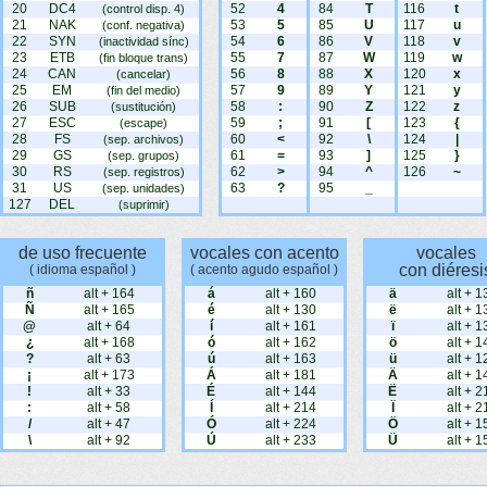
20
DC4
52
4
84
T
116
t
(control disp. 4)
21
NAK
53
5
85
U
117
u
(conf. negativa)
22
SYN
54
6
86
V
118
v
(inactividad sínc)
23
ETB
55
7
87
W
119
w
(fin bloque trans)
24
CAN
56
8
88
X
120
x
(cancelar)
25
EM
57
9
89
Y
121
y
(fin del medio)
26
SUB
58
:
90
Z
122
z
(sustitución)
27
ESC
59
;
91
[
123
{
(escape)
28
FS
60
<
92
\
124
|
(sep. archivos)
29
GS
61
=
93
]
125
}
(sep. grupos)
30
RS
62
>
94
^
126
~
(sep. registros)
31
US
63
?
95
_
(sep. unidades)
127
DEL
(suprimir)
de uso frecuente
vocales con acento
vocales
con diéresi
( idioma español )
( acento agudo español )
ñ
alt + 164
á
alt + 160
ä
alt + 1
Ñ
alt + 165
é
alt + 130
ë
alt + 1
@
alt + 64
í
alt + 161
ï
alt + 1
¿
alt + 168
ó
alt + 162
ö
alt + 1
?
alt + 63
ú
alt + 163
ü
alt + 1
¡
alt + 173
Á
alt + 181
Ä
alt + 1
!
alt + 33
É
alt + 144
Ë
alt + 2
:
alt + 58
Í
alt + 214
Ï
alt + 2
/
alt + 47
Ó
alt + 224
Ö
alt + 1
\
alt + 92
Ú
alt + 233
Ü
alt + 1