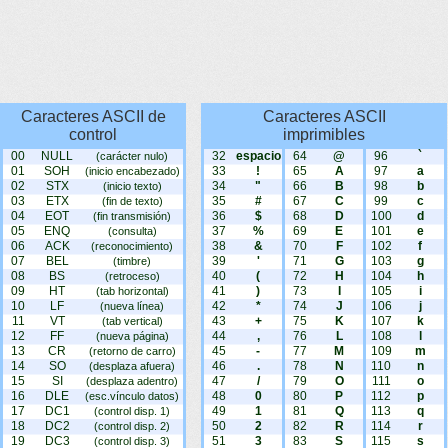
Caracteres ASCII de
Caracteres ASCII
control
imprimibles
00
NULL
32
espacio
64
@
96
`
(carácter nulo)
01
SOH
33
!
65
A
97
a
(inicio encabezado)
02
STX
34
"
66
B
98
b
(inicio texto)
03
ETX
35
#
67
C
99
c
(fin de texto)
04
EOT
36
$
68
D
100
d
(fin transmisión)
05
ENQ
37
%
69
E
101
e
(consulta)
06
ACK
38
&
70
F
102
f
(reconocimiento)
07
BEL
39
'
71
G
103
g
(timbre)
08
BS
40
(
72
H
104
h
(retroceso)
09
HT
41
)
73
I
105
i
(tab horizontal)
10
LF
42
*
74
J
106
j
(nueva línea)
11
VT
43
+
75
K
107
k
(tab vertical)
12
FF
44
,
76
L
108
l
(nueva página)
13
CR
45
-
77
M
109
m
(retorno de carro)
14
SO
46
.
78
N
110
n
(desplaza afuera)
15
SI
47
/
79
O
111
o
(desplaza adentro)
16
DLE
48
0
80
P
112
p
(esc.vínculo datos)
17
DC1
49
1
81
Q
113
q
(control disp. 1)
18
DC2
50
2
82
R
114
r
(control disp. 2)
19
DC3
51
3
83
S
115
s
(control disp. 3)