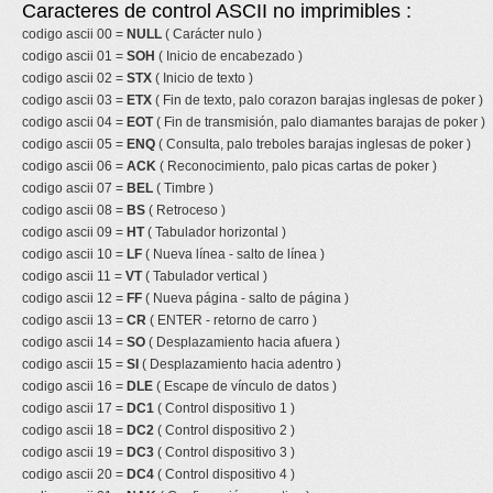
Caracteres de control ASCII no imprimibles :
codigo ascii 00 =
NULL
( Carácter nulo )
codigo ascii 01 =
SOH
( Inicio de encabezado )
codigo ascii 02 =
STX
( Inicio de texto )
codigo ascii 03 =
ETX
( Fin de texto, palo corazon barajas inglesas de poker )
codigo ascii 04 =
EOT
( Fin de transmisión, palo diamantes barajas de poker )
codigo ascii 05 =
ENQ
( Consulta, palo treboles barajas inglesas de poker )
codigo ascii 06 =
ACK
( Reconocimiento, palo picas cartas de poker )
codigo ascii 07 =
BEL
( Timbre )
codigo ascii 08 =
BS
( Retroceso )
codigo ascii 09 =
HT
( Tabulador horizontal )
codigo ascii 10 =
LF
( Nueva línea - salto de línea )
codigo ascii 11 =
VT
( Tabulador vertical )
codigo ascii 12 =
FF
( Nueva página - salto de página )
codigo ascii 13 =
CR
( ENTER - retorno de carro )
codigo ascii 14 =
SO
( Desplazamiento hacia afuera )
codigo ascii 15 =
SI
( Desplazamiento hacia adentro )
codigo ascii 16 =
DLE
( Escape de vínculo de datos )
codigo ascii 17 =
DC1
( Control dispositivo 1 )
codigo ascii 18 =
DC2
( Control dispositivo 2 )
codigo ascii 19 =
DC3
( Control dispositivo 3 )
codigo ascii 20 =
DC4
( Control dispositivo 4 )