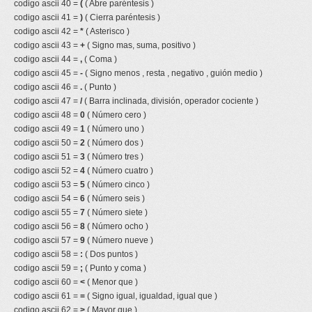
codigo ascii 40 =
(
( Abre paréntesis )
codigo ascii 41 =
)
( Cierra paréntesis )
codigo ascii 42 =
*
( Asterisco )
codigo ascii 43 =
+
( Signo mas, suma, positivo )
codigo ascii 44 =
,
( Coma )
codigo ascii 45 =
-
( Signo menos , resta , negativo , guión medio )
codigo ascii 46 =
.
( Punto )
codigo ascii 47 =
/
( Barra inclinada, división, operador cociente )
codigo ascii 48 =
0
( Número cero )
codigo ascii 49 =
1
( Número uno )
codigo ascii 50 =
2
( Número dos )
codigo ascii 51 =
3
( Número tres )
codigo ascii 52 =
4
( Número cuatro )
codigo ascii 53 =
5
( Número cinco )
codigo ascii 54 =
6
( Número seis )
codigo ascii 55 =
7
( Número siete )
codigo ascii 56 =
8
( Número ocho )
codigo ascii 57 =
9
( Número nueve )
codigo ascii 58 =
:
( Dos puntos )
codigo ascii 59 =
;
( Punto y coma )
codigo ascii 60 =
<
( Menor que )
codigo ascii 61 =
=
( Signo igual, igualdad, igual que )
codigo ascii 62 =
>
( Mayor que )