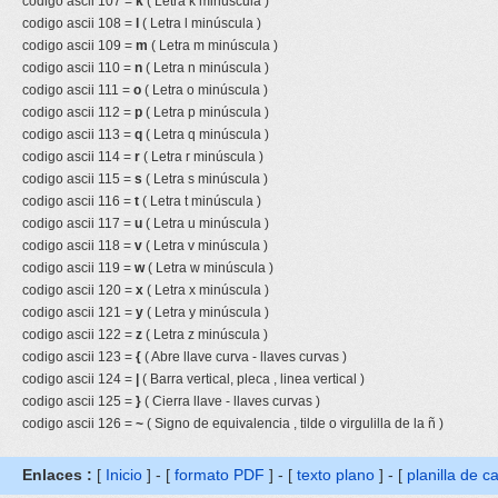
codigo ascii 107 =
k
( Letra k minúscula )
codigo ascii 108 =
l
( Letra l minúscula )
codigo ascii 109 =
m
( Letra m minúscula )
codigo ascii 110 =
n
( Letra n minúscula )
codigo ascii 111 =
o
( Letra o minúscula )
codigo ascii 112 =
p
( Letra p minúscula )
codigo ascii 113 =
q
( Letra q minúscula )
codigo ascii 114 =
r
( Letra r minúscula )
codigo ascii 115 =
s
( Letra s minúscula )
codigo ascii 116 =
t
( Letra t minúscula )
codigo ascii 117 =
u
( Letra u minúscula )
codigo ascii 118 =
v
( Letra v minúscula )
codigo ascii 119 =
w
( Letra w minúscula )
codigo ascii 120 =
x
( Letra x minúscula )
codigo ascii 121 =
y
( Letra y minúscula )
codigo ascii 122 =
z
( Letra z minúscula )
codigo ascii 123 =
{
( Abre llave curva - llaves curvas )
codigo ascii 124 =
|
( Barra vertical, pleca , linea vertical )
codigo ascii 125 =
}
( Cierra llave - llaves curvas )
codigo ascii 126 =
~
( Signo de equivalencia , tilde o virgulilla de la ñ )
Enlaces :
[
Inicio
] - [
formato PDF
] - [
texto plano
] - [
planilla de c