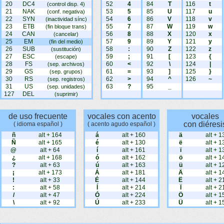
20
DC4
52
4
84
T
116
t
(control disp. 4)
21
NAK
53
5
85
U
117
u
(conf. negativa)
22
SYN
54
6
86
V
118
v
(inactividad sínc)
23
ETB
55
7
87
W
119
w
(fin bloque trans)
24
CAN
56
8
88
X
120
x
(cancelar)
25
EM
57
9
89
Y
121
y
(fin del medio)
26
SUB
58
:
90
Z
122
z
(sustitución)
27
ESC
59
;
91
[
123
{
(escape)
28
FS
60
<
92
\
124
|
(sep. archivos)
29
GS
61
=
93
]
125
}
(sep. grupos)
30
RS
62
>
94
^
126
~
(sep. registros)
31
US
63
?
95
_
(sep. unidades)
127
DEL
(suprimir)
de uso frecuente
vocales con acento
vocales
con diéresi
( idioma español )
( acento agudo español )
ñ
alt + 164
á
alt + 160
ä
alt + 1
Ñ
alt + 165
é
alt + 130
ë
alt + 1
@
alt + 64
í
alt + 161
ï
alt + 1
¿
alt + 168
ó
alt + 162
ö
alt + 1
?
alt + 63
ú
alt + 163
ü
alt + 1
¡
alt + 173
Á
alt + 181
Ä
alt + 1
!
alt + 33
É
alt + 144
Ë
alt + 2
:
alt + 58
Í
alt + 214
Ï
alt + 2
/
alt + 47
Ó
alt + 224
Ö
alt + 1
\
alt + 92
Ú
alt + 233
Ü
alt + 1