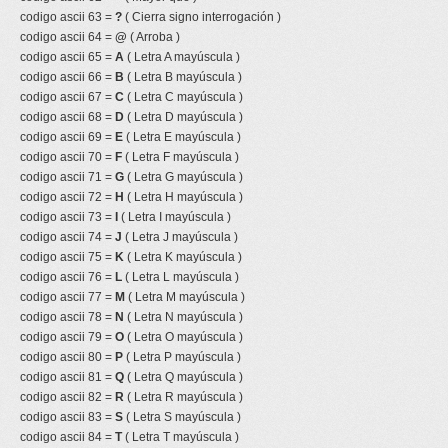
codigo ascii 63 =
?
( Cierra signo interrogación )
codigo ascii 64 =
@
( Arroba )
codigo ascii 65 =
A
( Letra A mayúscula )
codigo ascii 66 =
B
( Letra B mayúscula )
codigo ascii 67 =
C
( Letra C mayúscula )
codigo ascii 68 =
D
( Letra D mayúscula )
codigo ascii 69 =
E
( Letra E mayúscula )
codigo ascii 70 =
F
( Letra F mayúscula )
codigo ascii 71 =
G
( Letra G mayúscula )
codigo ascii 72 =
H
( Letra H mayúscula )
codigo ascii 73 =
I
( Letra I mayúscula )
codigo ascii 74 =
J
( Letra J mayúscula )
codigo ascii 75 =
K
( Letra K mayúscula )
codigo ascii 76 =
L
( Letra L mayúscula )
codigo ascii 77 =
M
( Letra M mayúscula )
codigo ascii 78 =
N
( Letra N mayúscula )
codigo ascii 79 =
O
( Letra O mayúscula )
codigo ascii 80 =
P
( Letra P mayúscula )
codigo ascii 81 =
Q
( Letra Q mayúscula )
codigo ascii 82 =
R
( Letra R mayúscula )
codigo ascii 83 =
S
( Letra S mayúscula )
codigo ascii 84 =
T
( Letra T mayúscula )