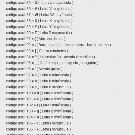
codigo ascii 85 =
U
( Letra U mayúscula )
codigo ascii 86 =
V
( Letra V mayúscula )
codigo ascii 87 =
W
( Letra W mayúscula )
codigo ascii 88 =
X
( Letra X mayúscula )
codigo ascii 89 =
Y
( Letra Y mayúscula )
codigo ascii 90 =
Z
( Letra Z mayúscula )
codigo ascii 91 =
[
( Abre corchetes )
codigo ascii 92 =
\
( Barra invertida , contrabarra , barra inversa )
codigo ascii 93 =
]
( Cierra corchetes )
codigo ascii 94 =
^
( Intercalación - acento circunflejo )
codigo ascii 95 =
_
( Guión bajo , subrayado , subguión )
codigo ascii 96 =
`
( Acento grave )
codigo ascii 97 =
a
( Letra a minúscula )
codigo ascii 98 =
b
( Letra b minúscula )
codigo ascii 99 =
c
( Letra c minúscula )
codigo ascii 100 =
d
( Letra d minúscula )
codigo ascii 101 =
e
( Letra e minúscula )
codigo ascii 102 =
f
( Letra f minúscula )
codigo ascii 103 =
g
( Letra g minúscula )
codigo ascii 104 =
h
( Letra h minúscula )
codigo ascii 105 =
i
( Letra i minúscula )
codigo ascii 106 =
j
( Letra j minúscula )