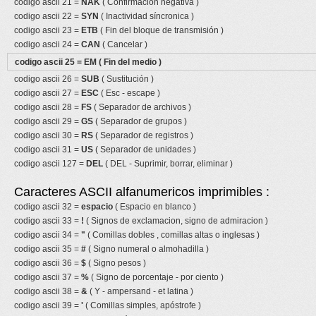
codigo ascii 21 =
NAK
( Confirmación negativa )
codigo ascii 22 =
SYN
( Inactividad síncronica )
codigo ascii 23 =
ETB
( Fin del bloque de transmisión )
codigo ascii 24 =
CAN
( Cancelar )
codigo ascii 25 =
EM
( Fin del medio )
codigo ascii 26 =
SUB
( Sustitución )
codigo ascii 27 =
ESC
( Esc - escape )
codigo ascii 28 =
FS
( Separador de archivos )
codigo ascii 29 =
GS
( Separador de grupos )
codigo ascii 30 =
RS
( Separador de registros )
codigo ascii 31 =
US
( Separador de unidades )
codigo ascii 127 =
DEL
( DEL - Suprimir, borrar, eliminar )
Caracteres ASCII alfanumericos imprimibles :
codigo ascii 32 =
espacio
( Espacio en blanco )
codigo ascii 33 =
!
( Signos de exclamacion, signo de admiracion )
codigo ascii 34 =
"
( Comillas dobles , comillas altas o inglesas )
codigo ascii 35 =
#
( Signo numeral o almohadilla )
codigo ascii 36 =
$
( Signo pesos )
codigo ascii 37 =
%
( Signo de porcentaje - por ciento )
codigo ascii 38 =
&
( Y - ampersand - et latina )
codigo ascii 39 =
'
( Comillas simples, apóstrofe )