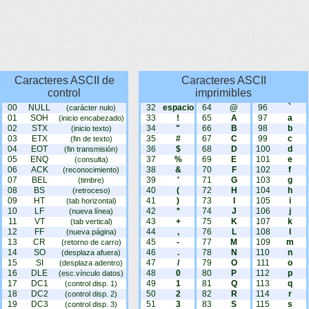
Caracteres ASCII de
Caracteres ASCII
control
imprimibles
00
NULL
32
espacio
64
@
96
`
(carácter nulo)
01
SOH
33
!
65
A
97
a
(inicio encabezado)
02
STX
34
"
66
B
98
b
(inicio texto)
03
ETX
35
#
67
C
99
c
(fin de texto)
04
EOT
36
$
68
D
100
d
(fin transmisión)
05
ENQ
37
%
69
E
101
e
(consulta)
06
ACK
38
&
70
F
102
f
(reconocimiento)
07
BEL
39
'
71
G
103
g
(timbre)
08
BS
40
(
72
H
104
h
(retroceso)
09
HT
41
)
73
I
105
i
(tab horizontal)
10
LF
42
*
74
J
106
j
(nueva línea)
11
VT
43
+
75
K
107
k
(tab vertical)
12
FF
44
,
76
L
108
l
(nueva página)
13
CR
45
-
77
M
109
m
(retorno de carro)
14
SO
46
.
78
N
110
n
(desplaza afuera)
15
SI
47
/
79
O
111
o
(desplaza adentro)
16
DLE
48
0
80
P
112
p
(esc.vínculo datos)
17
DC1
49
1
81
Q
113
q
(control disp. 1)
18
DC2
50
2
82
R
114
r
(control disp. 2)
19
DC3
51
3
83
S
115
s
(control disp. 3)