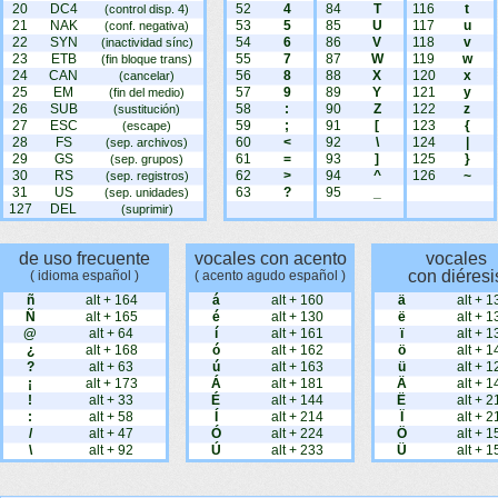
20
DC4
52
4
84
T
116
t
(control disp. 4)
21
NAK
53
5
85
U
117
u
(conf. negativa)
22
SYN
54
6
86
V
118
v
(inactividad sínc)
23
ETB
55
7
87
W
119
w
(fin bloque trans)
24
CAN
56
8
88
X
120
x
(cancelar)
25
EM
57
9
89
Y
121
y
(fin del medio)
26
SUB
58
:
90
Z
122
z
(sustitución)
27
ESC
59
;
91
[
123
{
(escape)
28
FS
60
<
92
\
124
|
(sep. archivos)
29
GS
61
=
93
]
125
}
(sep. grupos)
30
RS
62
>
94
^
126
~
(sep. registros)
31
US
63
?
95
_
(sep. unidades)
127
DEL
(suprimir)
de uso frecuente
vocales con acento
vocales
con diéresi
( idioma español )
( acento agudo español )
ñ
alt + 164
á
alt + 160
ä
alt + 1
Ñ
alt + 165
é
alt + 130
ë
alt + 1
@
alt + 64
í
alt + 161
ï
alt + 1
¿
alt + 168
ó
alt + 162
ö
alt + 1
?
alt + 63
ú
alt + 163
ü
alt + 1
¡
alt + 173
Á
alt + 181
Ä
alt + 1
!
alt + 33
É
alt + 144
Ë
alt + 2
:
alt + 58
Í
alt + 214
Ï
alt + 2
/
alt + 47
Ó
alt + 224
Ö
alt + 1
\
alt + 92
Ú
alt + 233
Ü
alt + 1