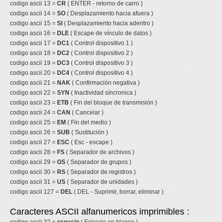
codigo ascii 13 =
CR
( ENTER - retorno de carro )
codigo ascii 14 =
SO
( Desplazamiento hacia afuera )
codigo ascii 15 =
SI
( Desplazamiento hacia adentro )
codigo ascii 16 =
DLE
( Escape de vínculo de datos )
codigo ascii 17 =
DC1
( Control dispositivo 1 )
codigo ascii 18 =
DC2
( Control dispositivo 2 )
codigo ascii 19 =
DC3
( Control dispositivo 3 )
codigo ascii 20 =
DC4
( Control dispositivo 4 )
codigo ascii 21 =
NAK
( Confirmación negativa )
codigo ascii 22 =
SYN
( Inactividad síncronica )
codigo ascii 23 =
ETB
( Fin del bloque de transmisión )
codigo ascii 24 =
CAN
( Cancelar )
codigo ascii 25 =
EM
( Fin del medio )
codigo ascii 26 =
SUB
( Sustitución )
codigo ascii 27 =
ESC
( Esc - escape )
codigo ascii 28 =
FS
( Separador de archivos )
codigo ascii 29 =
GS
( Separador de grupos )
codigo ascii 30 =
RS
( Separador de registros )
codigo ascii 31 =
US
( Separador de unidades )
codigo ascii 127 =
DEL
( DEL - Suprimir, borrar, eliminar )
Caracteres ASCII alfanumericos imprimibles :