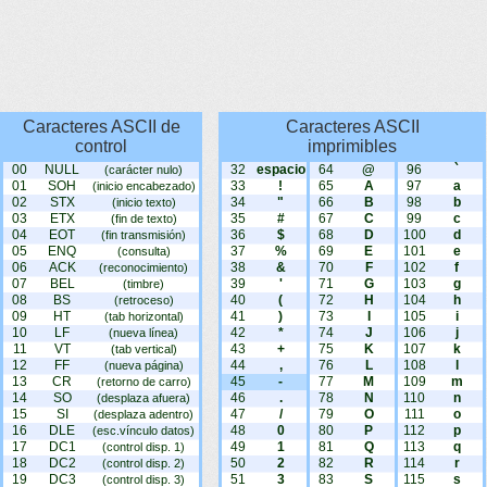
Caracteres ASCII de
Caracteres ASCII
control
imprimibles
00
NULL
32
espacio
64
@
96
`
(carácter nulo)
01
SOH
33
!
65
A
97
a
(inicio encabezado)
02
STX
34
"
66
B
98
b
(inicio texto)
03
ETX
35
#
67
C
99
c
(fin de texto)
04
EOT
36
$
68
D
100
d
(fin transmisión)
05
ENQ
37
%
69
E
101
e
(consulta)
06
ACK
38
&
70
F
102
f
(reconocimiento)
07
BEL
39
'
71
G
103
g
(timbre)
08
BS
40
(
72
H
104
h
(retroceso)
09
HT
41
)
73
I
105
i
(tab horizontal)
10
LF
42
*
74
J
106
j
(nueva línea)
11
VT
43
+
75
K
107
k
(tab vertical)
12
FF
44
,
76
L
108
l
(nueva página)
13
CR
45
-
77
M
109
m
(retorno de carro)
14
SO
46
.
78
N
110
n
(desplaza afuera)
15
SI
47
/
79
O
111
o
(desplaza adentro)
16
DLE
48
0
80
P
112
p
(esc.vínculo datos)
17
DC1
49
1
81
Q
113
q
(control disp. 1)
18
DC2
50
2
82
R
114
r
(control disp. 2)
19
DC3
51
3
83
S
115
s
(control disp. 3)