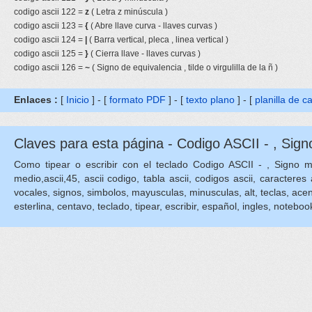
codigo ascii 122 =
z
( Letra z minúscula )
codigo ascii 123 =
{
( Abre llave curva - llaves curvas )
codigo ascii 124 =
|
( Barra vertical, pleca , linea vertical )
codigo ascii 125 =
}
( Cierra llave - llaves curvas )
codigo ascii 126 =
~
( Signo de equivalencia , tilde o virgulilla de la ñ )
Enlaces :
[
Inicio
] - [
formato PDF
] - [
texto plano
] - [
planilla de c
Claves para esta página - Codigo ASCII - , Signo
Como tipear o escribir con el teclado Codigo ASCII - , Signo me
medio,ascii,45, ascii codigo, tabla ascii, codigos ascii, caracteres 
vocales, signos, simbolos, mayusculas, minusculas, alt, teclas, acentos
esterlina, centavo, teclado, tipear, escribir, español, ingles, notebook,