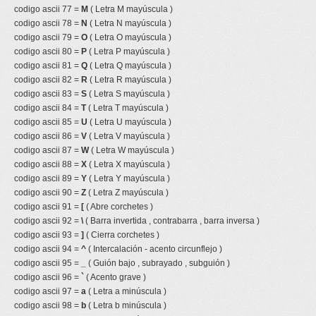
codigo ascii 77 =
M
( Letra M mayúscula )
codigo ascii 78 =
N
( Letra N mayúscula )
codigo ascii 79 =
O
( Letra O mayúscula )
codigo ascii 80 =
P
( Letra P mayúscula )
codigo ascii 81 =
Q
( Letra Q mayúscula )
codigo ascii 82 =
R
( Letra R mayúscula )
codigo ascii 83 =
S
( Letra S mayúscula )
codigo ascii 84 =
T
( Letra T mayúscula )
codigo ascii 85 =
U
( Letra U mayúscula )
codigo ascii 86 =
V
( Letra V mayúscula )
codigo ascii 87 =
W
( Letra W mayúscula )
codigo ascii 88 =
X
( Letra X mayúscula )
codigo ascii 89 =
Y
( Letra Y mayúscula )
codigo ascii 90 =
Z
( Letra Z mayúscula )
codigo ascii 91 =
[
( Abre corchetes )
codigo ascii 92 =
\
( Barra invertida , contrabarra , barra inversa )
codigo ascii 93 =
]
( Cierra corchetes )
codigo ascii 94 =
^
( Intercalación - acento circunflejo )
codigo ascii 95 =
_
( Guión bajo , subrayado , subguión )
codigo ascii 96 =
`
( Acento grave )
codigo ascii 97 =
a
( Letra a minúscula )
codigo ascii 98 =
b
( Letra b minúscula )