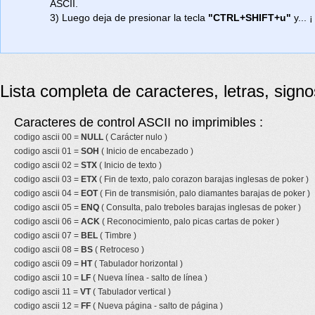
ASCII.
3) Luego deja de presionar la tecla
"CTRL+SHIFT+u"
y... ¡
Lista completa de caracteres, letras, sign
Caracteres de control ASCII no imprimibles :
codigo ascii 00 =
NULL
( Carácter nulo )
codigo ascii 01 =
SOH
( Inicio de encabezado )
codigo ascii 02 =
STX
( Inicio de texto )
codigo ascii 03 =
ETX
( Fin de texto, palo corazon barajas inglesas de poker )
codigo ascii 04 =
EOT
( Fin de transmisión, palo diamantes barajas de poker )
codigo ascii 05 =
ENQ
( Consulta, palo treboles barajas inglesas de poker )
codigo ascii 06 =
ACK
( Reconocimiento, palo picas cartas de poker )
codigo ascii 07 =
BEL
( Timbre )
codigo ascii 08 =
BS
( Retroceso )
codigo ascii 09 =
HT
( Tabulador horizontal )
codigo ascii 10 =
LF
( Nueva línea - salto de línea )
codigo ascii 11 =
VT
( Tabulador vertical )
codigo ascii 12 =
FF
( Nueva página - salto de página )