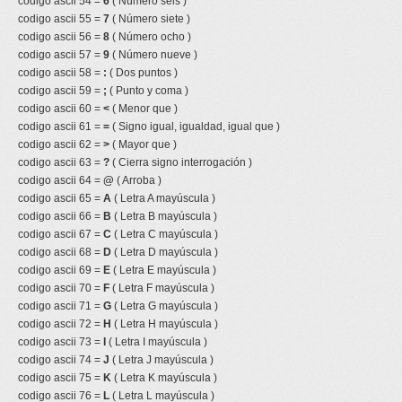
codigo ascii 54 =
6
( Número seis )
codigo ascii 55 =
7
( Número siete )
codigo ascii 56 =
8
( Número ocho )
codigo ascii 57 =
9
( Número nueve )
codigo ascii 58 =
:
( Dos puntos )
codigo ascii 59 =
;
( Punto y coma )
codigo ascii 60 =
<
( Menor que )
codigo ascii 61 =
=
( Signo igual, igualdad, igual que )
codigo ascii 62 =
>
( Mayor que )
codigo ascii 63 =
?
( Cierra signo interrogación )
codigo ascii 64 =
@
( Arroba )
codigo ascii 65 =
A
( Letra A mayúscula )
codigo ascii 66 =
B
( Letra B mayúscula )
codigo ascii 67 =
C
( Letra C mayúscula )
codigo ascii 68 =
D
( Letra D mayúscula )
codigo ascii 69 =
E
( Letra E mayúscula )
codigo ascii 70 =
F
( Letra F mayúscula )
codigo ascii 71 =
G
( Letra G mayúscula )
codigo ascii 72 =
H
( Letra H mayúscula )
codigo ascii 73 =
I
( Letra I mayúscula )
codigo ascii 74 =
J
( Letra J mayúscula )
codigo ascii 75 =
K
( Letra K mayúscula )
codigo ascii 76 =
L
( Letra L mayúscula )