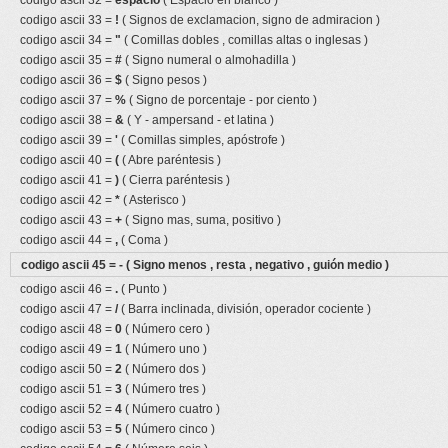
codigo ascii 32 =
espacio
( Espacio en blanco )
codigo ascii 33 =
!
( Signos de exclamacion, signo de admiracion )
codigo ascii 34 =
"
( Comillas dobles , comillas altas o inglesas )
codigo ascii 35 =
#
( Signo numeral o almohadilla )
codigo ascii 36 =
$
( Signo pesos )
codigo ascii 37 =
%
( Signo de porcentaje - por ciento )
codigo ascii 38 =
&
( Y - ampersand - et latina )
codigo ascii 39 =
'
( Comillas simples, apóstrofe )
codigo ascii 40 =
(
( Abre paréntesis )
codigo ascii 41 =
)
( Cierra paréntesis )
codigo ascii 42 =
*
( Asterisco )
codigo ascii 43 =
+
( Signo mas, suma, positivo )
codigo ascii 44 =
,
( Coma )
codigo ascii 45 =
-
( Signo menos , resta , negativo , guión medio )
codigo ascii 46 =
.
( Punto )
codigo ascii 47 =
/
( Barra inclinada, división, operador cociente )
codigo ascii 48 =
0
( Número cero )
codigo ascii 49 =
1
( Número uno )
codigo ascii 50 =
2
( Número dos )
codigo ascii 51 =
3
( Número tres )
codigo ascii 52 =
4
( Número cuatro )
codigo ascii 53 =
5
( Número cinco )