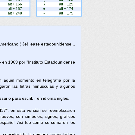
alt + 166
}
alt + 125
alt + 167
«
alt + 174
alt + 248
»
alt + 175
Americano ( Je! lease estadounidense...
en 1969 por "Instituto Estadounidense
en aquel momento en telegrafía por la
aron las letras minúsculas y algunos
ario para escribir en idioma ingles.
437", en esta versión se reemplazaron
nuevos, con símbolos, signos, gráficos
l español. Así fue como se sumaron los
, considerada la primera computadora