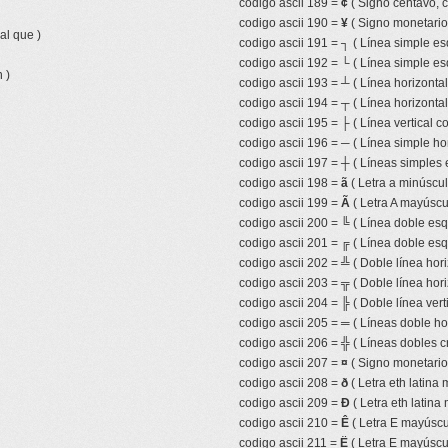
codigo ascii 189 =
¢
( Signo centavo, 
codigo ascii 190 =
¥
( Signo monetari
al que )
codigo ascii 191 =
┐
( Línea simple es
codigo ascii 192 =
└
( Línea simple es
 )
codigo ascii 193 =
┴
( Línea horizonta
codigo ascii 194 =
┬
( Línea horizonta
codigo ascii 195 =
├
( Línea vertical 
codigo ascii 196 =
─
( Línea simple hor
codigo ascii 197 =
┼
( Líneas simples 
codigo ascii 198 =
ã
( Letra a minúscula
codigo ascii 199 =
Ã
( Letra A mayúscul
codigo ascii 200 =
╚
( Línea doble esqu
codigo ascii 201 =
╔
( Línea doble esq
codigo ascii 202 =
╩
( Doble línea hor
codigo ascii 203 =
╦
( Doble línea hor
codigo ascii 204 =
╠
( Doble línea ver
codigo ascii 205 =
═
( Líneas doble ho
codigo ascii 206 =
╬
( Líneas dobles c
codigo ascii 207 =
¤
( Signo monetario 
codigo ascii 208 =
ð
( Letra eth latina 
codigo ascii 209 =
Ð
( Letra eth latina
codigo ascii 210 =
Ê
( Letra E mayúscul
codigo ascii 211 =
Ë
( Letra E mayúscul