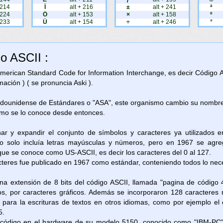
 214
Ï
alt + 216
±
alt + 241
ª
 224
Ö
alt + 153
×
alt + 158
º
 233
Ü
alt + 154
÷
alt + 246
°
go ASCII :
 American Standard Code for Information Interchange, es decir Código 
ación ) ( se pronuncia Aski ).
adounidense de Estándares o "ASA", este organismo cambio su nombre 
omo se lo conoce desde entonces.
nar y expandir el conjunto de símbolos y caracteres ya utilizados 
 solo incluía letras mayúsculas y números, pero en 1967 se agreg
 que se conoce como US-ASCII, es decir los caracteres del 0 al 127.
cteres fue publicado en 1967 como estándar, conteniendo todos lo neces
na extensión de 8 bits del código ASCII, llamada "pagina de código 
os, por caracteres gráficos. Además se incorporaron 128 caracteres 
as para la escrituras de textos en otros idiomas, como por ejemplo e
5.
e código en el hardware de su modelo 5150, conocido como "IBM-PC"