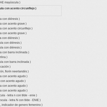
o AE mayúscula )
la con acento circunflejo )
a con diéresis )
a con acento grave )
a con acento circunflejo )
a con acento grave )
a con diéresis )
la con diéresis )
la con diéresis )
a con barra inclinada )
lina )
la con barra inclinada )
icación )
ón, florín neerlandés )
la con acento agudo )
a con acento agudo )
la con acento agudo )
la con acento agudo )
la - letra n con tilde - enie )
ula - letra N con tilde - ENIE )
, indicador de genero femenino )