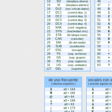
14
SO
46
.
(desplaza afuera)
15
SI
47
/
(desplaza adentro)
16
DLE
48
0
(esc.vínculo datos)
17
DC1
49
1
(control disp. 1)
18
DC2
50
2
(control disp. 2)
19
DC3
51
3
(control disp. 3)
20
DC4
52
4
(control disp. 4)
21
NAK
53
5
(conf. negativa)
22
SYN
54
6
(inactividad sínc)
23
ETB
55
7
(fin bloque trans)
24
CAN
56
8
(cancelar)
25
EM
57
9
(fin del medio)
26
SUB
58
:
(sustitución)
27
ESC
59
;
(escape)
28
FS
60
<
(sep. archivos)
29
GS
61
=
(sep. grupos)
30
RS
62
>
(sep. registros)
31
US
63
?
(sep. unidades)
127
DEL
(suprimir)
de uso frecuente
vocales con 
( idioma español )
( acento agudo e
ñ
alt + 164
á
alt +
Ñ
alt + 165
é
alt +
@
alt + 64
í
alt +
¿
alt + 168
ó
alt +
?
alt + 63
ú
alt +
¡
alt + 173
Á
alt +
!
alt + 33
É
alt +