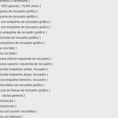
céntimo o centésimo )
o YEN japonés, YUAN chino )
quina de recuadro gráfico )
quina de recuadro gráfico )
l con empalme de recuadro gráfico )
l con empalme de recuadro gráfico )
con empalme de recuadro gráfico )
izontal de recuadro gráfico )
empalmes de recuadro gráfico )
 con tilde )
a con tilde )
ina inferior izquierda de recuadro )
uina superior izquierda de recuadro )
izontal empalme arriba, recuadro )
izontal empalme abajo, recuadro )
tical empalme derecho, recuadro )
rizontales de recuadro gráfico )
ruce de líneas de recuadro gráfico )
- divisa general )
minúscula )
 mayúscula )
a con acento circunflejo )
a con diéresis )