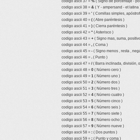
codigo ascii 37 =
%
( Signo de porcentaje - por
codigo ascii 38 =
&
( Y - ampersand - et latina 
codigo ascii 39 =
'
( Comillas simples, apóstrof
codigo ascii 40 =
(
( Abre paréntesis )
codigo ascii 41 =
)
( Cierra paréntesis )
codigo ascii 42 =
*
( Asterisco )
codigo ascii 43 =
+
( Signo mas, suma, positivo
codigo ascii 44 =
,
( Coma )
codigo ascii 45 =
-
( Signo menos , resta , nega
codigo ascii 46 =
.
( Punto )
codigo ascii 47 =
/
( Barra inclinada, división, 
codigo ascii 48 =
0
( Número cero )
codigo ascii 49 =
1
( Número uno )
codigo ascii 50 =
2
( Número dos )
codigo ascii 51 =
3
( Número tres )
codigo ascii 52 =
4
( Número cuatro )
codigo ascii 53 =
5
( Número cinco )
codigo ascii 54 =
6
( Número seis )
codigo ascii 55 =
7
( Número siete )
codigo ascii 56 =
8
( Número ocho )
codigo ascii 57 =
9
( Número nueve )
codigo ascii 58 =
:
( Dos puntos )
codigo ascii 59 =
;
( Punto y coma )