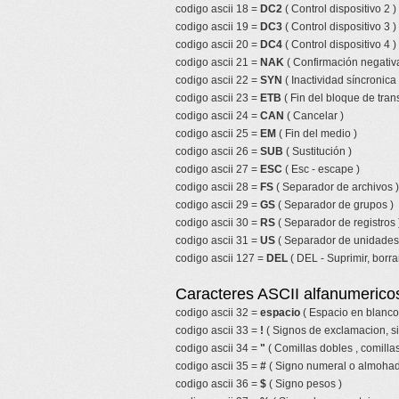
codigo ascii 18 =
DC2
( Control dispositivo 2 )
codigo ascii 19 =
DC3
( Control dispositivo 3 )
codigo ascii 20 =
DC4
( Control dispositivo 4 )
codigo ascii 21 =
NAK
( Confirmación negativa
codigo ascii 22 =
SYN
( Inactividad síncronica 
codigo ascii 23 =
ETB
( Fin del bloque de tran
codigo ascii 24 =
CAN
( Cancelar )
codigo ascii 25 =
EM
( Fin del medio )
codigo ascii 26 =
SUB
( Sustitución )
codigo ascii 27 =
ESC
( Esc - escape )
codigo ascii 28 =
FS
( Separador de archivos )
codigo ascii 29 =
GS
( Separador de grupos )
codigo ascii 30 =
RS
( Separador de registros 
codigo ascii 31 =
US
( Separador de unidades
codigo ascii 127 =
DEL
( DEL - Suprimir, borrar
Caracteres ASCII alfanumericos
codigo ascii 32 =
espacio
( Espacio en blanco
codigo ascii 33 =
!
( Signos de exclamacion, s
codigo ascii 34 =
"
( Comillas dobles , comillas
codigo ascii 35 =
#
( Signo numeral o almohadi
codigo ascii 36 =
$
( Signo pesos )