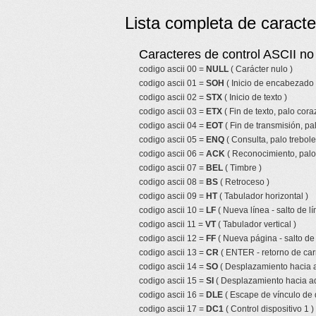
Lista completa de caracte
Caracteres de control ASCII no 
codigo ascii 00 =
NULL
( Carácter nulo )
codigo ascii 01 =
SOH
( Inicio de encabezado 
codigo ascii 02 =
STX
( Inicio de texto )
codigo ascii 03 =
ETX
( Fin de texto, palo cor
codigo ascii 04 =
EOT
( Fin de transmisión, pa
codigo ascii 05 =
ENQ
( Consulta, palo trebole
codigo ascii 06 =
ACK
( Reconocimiento, palo 
codigo ascii 07 =
BEL
( Timbre )
codigo ascii 08 =
BS
( Retroceso )
codigo ascii 09 =
HT
( Tabulador horizontal )
codigo ascii 10 =
LF
( Nueva línea - salto de lí
codigo ascii 11 =
VT
( Tabulador vertical )
codigo ascii 12 =
FF
( Nueva página - salto de
codigo ascii 13 =
CR
( ENTER - retorno de car
codigo ascii 14 =
SO
( Desplazamiento hacia a
codigo ascii 15 =
SI
( Desplazamiento hacia ad
codigo ascii 16 =
DLE
( Escape de vínculo de 
codigo ascii 17 =
DC1
( Control dispositivo 1 )