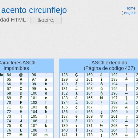
acento circunflejo
[
Home
[
english
idad HTML :
aracteres ASCII
ASCII extendido
imprimibles
(Página de código 437)
io
64
@
96
`
128
Ç
160
á
192
└
65
A
97
a
129
ü
161
í
193
┴
66
B
98
b
130
é
162
ó
194
┬
67
C
99
c
131
â
163
ú
195
├
68
D
100
d
132
ä
164
ñ
196
─
69
E
101
e
133
à
165
Ñ
197
┼
70
F
102
f
134
å
166
ª
198
ã
71
G
103
g
135
ç
167
º
199
Ã
72
H
104
h
136
ê
168
¿
200
╚
73
I
105
i
137
ë
169
®
201
╔
74
J
106
j
138
è
170
¬
202
╩
75
K
107
k
139
ï
171
½
203
╦
76
L
108
l
140
î
172
¼
204
╠
77
M
109
m
141
ì
173
¡
205
═