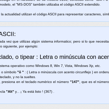
 modelo, el "MS-DOS" también utilizaba el código ASCII extendido.
la actualidad utilizan el código ASCII para representar caracteres, símb
 ASCII:
 cada vez que utilizas algún sistema informatico; pero si lo que necesi
lo siguiente, por ejemplo:
lado, o tipear : Letra o minúscula con acen
ema operativo como Windows 8, Win 7, Vista, Windows Xp, etc.
no o símbolo
"ô "
: ( Letra o minúscula con acento circunflejo ) en ord
teclado, y no la sueltes.
, presiona en el teclado numérico el número
"147"
, que es el número
ecla
"Alt"
y... ¡ Ya está listo ! (367) .