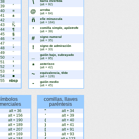
\
barra invertida
238
¯
(alt + 92)
239
´
@
arroba
240
≡
(alt + 64)
241
±
ñ
eñe minuscula
242
‗
(alt + 164)
243
¾
'
comilla simple, apóstrofe
244
¶
(alt + 39)
245
§
#
signo numeral
246
÷
(alt + 35)
247
¸
!
signo de admiración
248
°
(alt + 33)
249
¨
_
guión bajo, subrayado
250
·
(alt + 95)
251
¹
*
asterisco
252
³
(alt + 42)
253
²
~
equivalencia, tilde
254
■
(alt + 126)
255
nbsp
-
guión medio
(alt + 45)
símbolos
comillas, llaves
merciales
paréntesis
alt + 36
"
alt + 34
alt + 156
'
alt + 39
alt + 190
(
alt + 40
alt + 189
)
alt + 41
alt + 207
[
alt + 91
alt + 169
]
alt + 93
alt + 184
{
alt + 123