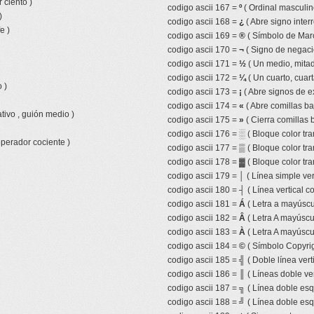
 ciento )
codigo ascii 167 =
º
( Ordinal masculin
)
codigo ascii 168 =
¿
( Abre signo inter
e )
codigo ascii 169 =
®
( Símbolo de Mar
codigo ascii 170 =
¬
( Signo de negaci
codigo ascii 171 =
½
( Un medio, mitad,
codigo ascii 172 =
¼
( Un cuarto, cuart
 )
codigo ascii 173 =
¡
( Abre signos de e
codigo ascii 174 =
«
( Abre comillas ba
tivo , guión medio )
codigo ascii 175 =
»
( Cierra comillas 
codigo ascii 176 =
░
( Bloque color tr
operador cociente )
codigo ascii 177 =
▒
( Bloque color tr
codigo ascii 178 =
▓
( Bloque color tra
codigo ascii 179 =
│
( Línea simple ver
codigo ascii 180 =
┤
( Línea vertical 
codigo ascii 181 =
Á
( Letra a mayúscu
codigo ascii 182 =
Â
( Letra A mayúscul
codigo ascii 183 =
À
( Letra A mayúscu
codigo ascii 184 =
©
( Símbolo Copyrig
codigo ascii 185 =
╣
( Doble línea vert
codigo ascii 186 =
║
( Líneas doble ver
codigo ascii 187 =
╗
( Línea doble esq
codigo ascii 188 =
╝
( Línea doble esq