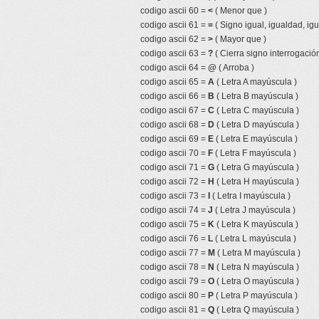
codigo ascii 60 =
<
( Menor que )
codigo ascii 61 =
=
( Signo igual, igualdad, igu
codigo ascii 62 =
>
( Mayor que )
codigo ascii 63 =
?
( Cierra signo interrogación
codigo ascii 64 =
@
( Arroba )
codigo ascii 65 =
A
( Letra A mayúscula )
codigo ascii 66 =
B
( Letra B mayúscula )
codigo ascii 67 =
C
( Letra C mayúscula )
codigo ascii 68 =
D
( Letra D mayúscula )
codigo ascii 69 =
E
( Letra E mayúscula )
codigo ascii 70 =
F
( Letra F mayúscula )
codigo ascii 71 =
G
( Letra G mayúscula )
codigo ascii 72 =
H
( Letra H mayúscula )
codigo ascii 73 =
I
( Letra I mayúscula )
codigo ascii 74 =
J
( Letra J mayúscula )
codigo ascii 75 =
K
( Letra K mayúscula )
codigo ascii 76 =
L
( Letra L mayúscula )
codigo ascii 77 =
M
( Letra M mayúscula )
codigo ascii 78 =
N
( Letra N mayúscula )
codigo ascii 79 =
O
( Letra O mayúscula )
codigo ascii 80 =
P
( Letra P mayúscula )
codigo ascii 81 =
Q
( Letra Q mayúscula )