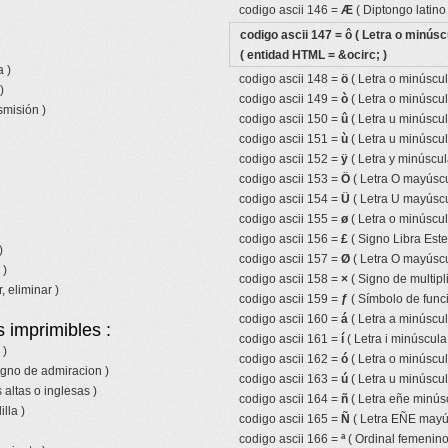
codigo ascii 146 =
Æ
( Diptongo latin
codigo ascii 147 =
ô
( Letra o minúscu
( entidad HTML = &ocirc; )
 )
codigo ascii 148 =
ö
( Letra o minúscul
)
codigo ascii 149 =
ò
( Letra o minúscul
smisión )
codigo ascii 150 =
û
( Letra u minúscul
codigo ascii 151 =
ù
( Letra u minúscul
codigo ascii 152 =
ÿ
( Letra y minúscul
codigo ascii 153 =
Ö
( Letra O mayúscu
codigo ascii 154 =
Ü
( Letra U mayúscu
codigo ascii 155 =
ø
( Letra o minúscul
codigo ascii 156 =
£
( Signo Libra Ester
)
codigo ascii 157 =
Ø
( Letra O mayúscu
 )
codigo ascii 158 =
×
( Signo de multipl
, eliminar )
codigo ascii 159 =
ƒ
( Símbolo de funci
codigo ascii 160 =
á
( Letra a minúscu
 imprimibles :
codigo ascii 161 =
í
( Letra i minúscul
 )
codigo ascii 162 =
ó
( Letra o minúscu
igno de admiracion )
codigo ascii 163 =
ú
( Letra u minúscu
 altas o inglesas )
codigo ascii 164 =
ñ
( Letra eñe minúscu
lla )
codigo ascii 165 =
Ñ
( Letra EÑE mayúsc
codigo ascii 166 =
ª
( Ordinal femenino