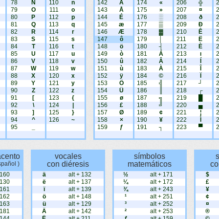
78
N
110
n
142
Ä
174
«
206
╬
79
O
111
o
143
Å
175
»
207
¤
80
P
112
p
144
É
176
░
208
ð
81
Q
113
q
145
æ
177
▒
209
Ð
82
R
114
r
146
Æ
178
▓
210
Ê
83
S
115
s
147
ô
179
│
211
Ë
84
T
116
t
148
ö
180
┤
212
È
85
U
117
u
149
ò
181
Á
213
ı
86
V
118
v
150
û
182
Â
214
Í
87
W
119
w
151
ù
183
À
215
Î
88
X
120
x
152
ÿ
184
©
216
Ï
89
Y
121
y
153
Ö
185
╣
217
┘
90
Z
122
z
154
Ü
186
║
218
┌
91
[
123
{
155
ø
187
╗
219
█
92
\
124
|
156
£
188
╝
220
▄
93
]
125
}
157
Ø
189
¢
221
¦
94
^
126
~
158
×
190
¥
222
Ì
95
_
159
ƒ
191
┐
223
▀
acento
vocales
símbolos
con diéresis
matemáticos
co
spañol )
 160
ä
alt + 132
½
alt + 171
$
 130
ë
alt + 137
¼
alt + 172
£
 161
ï
alt + 139
¾
alt + 243
¥
 162
ö
alt + 148
¹
alt + 251
¢
 163
ü
alt + 129
³
alt + 252
¤
 181
Ä
alt + 142
²
alt + 253
®
 144
Ë
alt + 211
ƒ
alt + 159
©