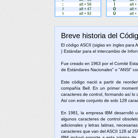
:
alt + 58
Í
alt +
/
alt + 47
Ó
alt +
\
alt + 92
Ú
alt +
Breve historia del Códi
El código ASCII (siglas en ingles para
) Estándar para el intercambio de Inform
Fue creado en 1963 por el Comité Est
de Estándares Nacionales" o "ANSI" c
Este código nació a partir de reorde
compañía Bell. En un primer momento
caracteres de control, formando así lo
Así con este conjunto de solo 128 cara
En 1981, la empresa IBM desarrolló u
algunos caracteres de control obsolet
adicionales y letras latinas, necesari
caracteres que van del ASCII 128 al 25
IBM incluyó soporte a esta página d