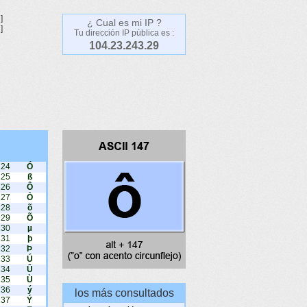
]
¿ Cual es mi IP ?
]
Tu dirección IP pública es :
104.23.243.29
224
Ó
225
ß
226
Ô
227
Ò
228
õ
229
Õ
230
µ
231
þ
232
Þ
233
Ú
234
Û
235
Ù
236
ý
los más consultados
237
Ý