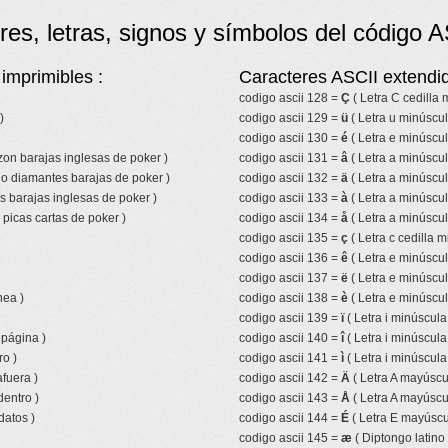
res, letras, signos y símbolos del código A
imprimibles :
Caracteres ASCII extendid
codigo ascii 128 =
Ç
( Letra C cedilla
)
codigo ascii 129 =
ü
( Letra u minúscul
codigo ascii 130 =
é
( Letra e minúscu
azon barajas inglesas de poker )
codigo ascii 131 =
â
( Letra a minúscul
lo diamantes barajas de poker )
codigo ascii 132 =
ä
( Letra a minúscul
s barajas inglesas de poker )
codigo ascii 133 =
à
( Letra a minúscul
picas cartas de poker )
codigo ascii 134 =
å
( Letra a minúscul
codigo ascii 135 =
ç
( Letra c cedilla m
codigo ascii 136 =
ê
( Letra e minúscul
codigo ascii 137 =
ë
( Letra e minúscul
nea )
codigo ascii 138 =
è
( Letra e minúscul
codigo ascii 139 =
ï
( Letra i minúscula
 página )
codigo ascii 140 =
î
( Letra i minúscula
ro )
codigo ascii 141 =
ì
( Letra i minúscula
fuera )
codigo ascii 142 =
Ä
( Letra A mayúscul
entro )
codigo ascii 143 =
Å
( Letra A mayúscul
datos )
codigo ascii 144 =
É
( Letra E mayúscu
codigo ascii 145 =
æ
( Diptongo latino