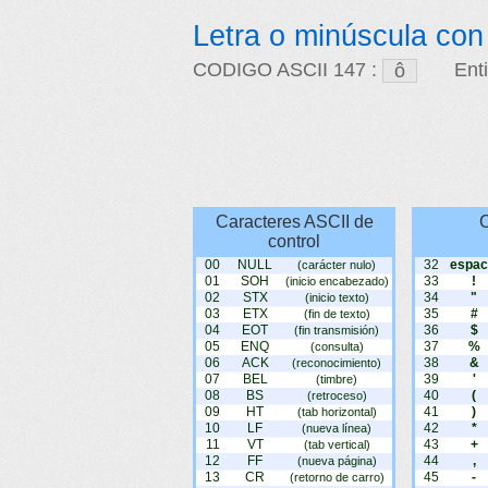
Letra o minúscula con 
CODIGO ASCII 147 :
Ent
Caracteres ASCII de
C
control
00
NULL
32
espac
(carácter nulo)
01
SOH
33
!
(inicio encabezado)
02
STX
34
"
(inicio texto)
03
ETX
35
#
(fin de texto)
04
EOT
36
$
(fin transmisión)
05
ENQ
37
%
(consulta)
06
ACK
38
&
(reconocimiento)
07
BEL
39
'
(timbre)
08
BS
40
(
(retroceso)
09
HT
41
)
(tab horizontal)
10
LF
42
*
(nueva línea)
11
VT
43
+
(tab vertical)
12
FF
44
,
(nueva página)
13
CR
45
-
(retorno de carro)