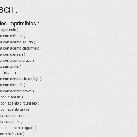
SCII :
os imprimibles :
 mayúscula )
a con diéresis )
la con acento agudo )
a con acento circunflejo )
a con diéresis )
a con acento grave )
a con anillo )
inúscula )
a con acento circunflejo )
a con diéresis )
a con acento grave )
 con diéresis )
 con acento circunflejo )
 con acento grave )
a con diéresis )
a con anillo )
la con acento agudo )
 ae minúscula )