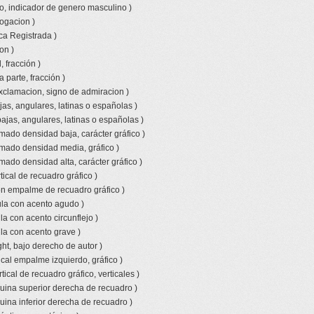
o, indicador de genero masculino )
rogacion )
ca Registrada )
on )
 fracción )
a parte, fracción )
xclamacion, signo de admiracion )
jas, angulares, latinas o españolas )
bajas, angulares, latinas o españolas )
amado densidad baja, carácter gráfico )
amado densidad media, gráfico )
mado densidad alta, carácter gráfico )
tical de recuadro gráfico )
con empalme de recuadro gráfico )
la con acento agudo )
a con acento circunflejo )
la con acento grave )
ht, bajo derecho de autor )
ical empalme izquierdo, gráfico )
tical de recuadro gráfico, verticales )
uina superior derecha de recuadro )
uina inferior derecha de recuadro )