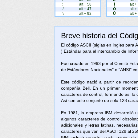
:
alt + 58
Í
alt +
/
alt + 47
Ó
alt +
\
alt + 92
Ú
alt +
Breve historia del Códi
El código ASCII (siglas en ingles para
) Estándar para el intercambio de Inform
Fue creado en 1963 por el Comité Est
de Estándares Nacionales" o "ANSI" c
Este código nació a partir de reorde
compañía Bell. En un primer momento
caracteres de control, formando así lo
Así con este conjunto de solo 128 cara
En 1981, la empresa IBM desarrolló u
algunos caracteres de control obsolet
adicionales y letras latinas, necesari
caracteres que van del ASCII 128 al 25
IBM incluyó soporte a esta página d