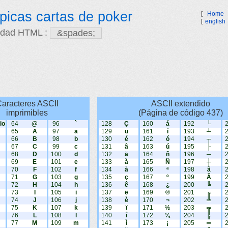
picas cartas de poker
[
Home
[
english
idad HTML :
aracteres ASCII
ASCII extendido
imprimibles
(Página de código 437)
io
64
@
96
`
128
Ç
160
á
192
└
65
A
97
a
129
ü
161
í
193
┴
66
B
98
b
130
é
162
ó
194
┬
67
C
99
c
131
â
163
ú
195
├
68
D
100
d
132
ä
164
ñ
196
─
69
E
101
e
133
à
165
Ñ
197
┼
70
F
102
f
134
å
166
ª
198
ã
71
G
103
g
135
ç
167
º
199
Ã
72
H
104
h
136
ê
168
¿
200
╚
73
I
105
i
137
ë
169
®
201
╔
74
J
106
j
138
è
170
¬
202
╩
75
K
107
k
139
ï
171
½
203
╦
76
L
108
l
140
î
172
¼
204
╠
77
M
109
m
141
ì
173
¡
205
═