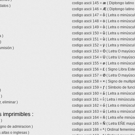
codigo ascii 145 =
æ
( Diptongo latino
datos )
codigo ascii 146 =
Æ
( Diptongo latin
codigo ascii 147 =
ô
( Letra o minúscul
codigo ascii 148 =
ö
( Letra o minúscul
codigo ascii 149 =
ò
( Letra o minúscul
codigo ascii 150 =
û
( Letra u minúscul
 )
codigo ascii 151 =
ù
( Letra u minúscul
)
codigo ascii 152 =
ÿ
( Letra y minúscul
smisión )
codigo ascii 153 =
Ö
( Letra O mayúscu
codigo ascii 154 =
Ü
( Letra U mayúscu
codigo ascii 155 =
ø
( Letra o minúscul
codigo ascii 156 =
£
( Signo Libra Ester
codigo ascii 157 =
Ø
( Letra O mayúscu
codigo ascii 158 =
×
( Signo de multipl
codigo ascii 159 =
ƒ
( Símbolo de funci
)
codigo ascii 160 =
á
( Letra a minúscu
 )
codigo ascii 161 =
í
( Letra i minúscul
, eliminar )
codigo ascii 162 =
ó
( Letra o minúscu
codigo ascii 163 =
ú
( Letra u minúscu
 imprimibles :
codigo ascii 164 =
ñ
( Letra eñe minúscu
 )
codigo ascii 165 =
Ñ
( Letra EÑE mayúsc
igno de admiracion )
codigo ascii 166 =
ª
( Ordinal femenino
 altas o inglesas )