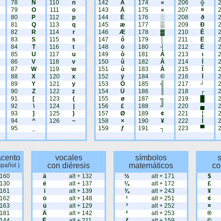
78
N
110
n
142
Ä
174
«
206
╬
79
O
111
o
143
Å
175
»
207
¤
80
P
112
p
144
É
176
░
208
ð
81
Q
113
q
145
æ
177
▒
209
Ð
82
R
114
r
146
Æ
178
▓
210
Ê
83
S
115
s
147
ô
179
│
211
Ë
84
T
116
t
148
ö
180
┤
212
È
85
U
117
u
149
ò
181
Á
213
ı
86
V
118
v
150
û
182
Â
214
Í
87
W
119
w
151
ù
183
À
215
Î
88
X
120
x
152
ÿ
184
©
216
Ï
89
Y
121
y
153
Ö
185
╣
217
┘
90
Z
122
z
154
Ü
186
║
218
┌
91
[
123
{
155
ø
187
╗
219
█
92
\
124
|
156
£
188
╝
220
▄
93
]
125
}
157
Ø
189
¢
221
¦
94
^
126
~
158
×
190
¥
222
Ì
95
_
159
ƒ
191
┐
223
▀
acento
vocales
símbolos
con diéresis
matemáticos
co
spañol )
 160
ä
alt + 132
½
alt + 171
$
 130
ë
alt + 137
¼
alt + 172
£
 161
ï
alt + 139
¾
alt + 243
¥
 162
ö
alt + 148
¹
alt + 251
¢
 163
ü
alt + 129
³
alt + 252
¤
 181
Ä
alt + 142
²
alt + 253
®
 144
Ë
alt + 211
ƒ
alt + 159
©