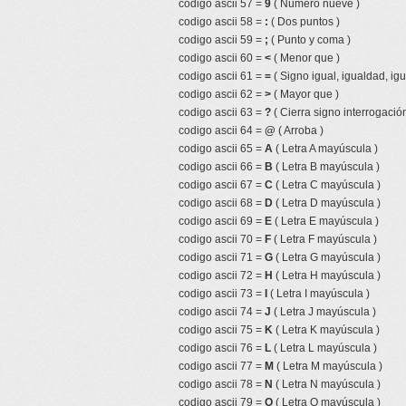
codigo ascii 57 =
9
( Número nueve )
codigo ascii 58 =
:
( Dos puntos )
codigo ascii 59 =
;
( Punto y coma )
codigo ascii 60 =
<
( Menor que )
codigo ascii 61 =
=
( Signo igual, igualdad, igu
codigo ascii 62 =
>
( Mayor que )
codigo ascii 63 =
?
( Cierra signo interrogación
codigo ascii 64 =
@
( Arroba )
codigo ascii 65 =
A
( Letra A mayúscula )
codigo ascii 66 =
B
( Letra B mayúscula )
codigo ascii 67 =
C
( Letra C mayúscula )
codigo ascii 68 =
D
( Letra D mayúscula )
codigo ascii 69 =
E
( Letra E mayúscula )
codigo ascii 70 =
F
( Letra F mayúscula )
codigo ascii 71 =
G
( Letra G mayúscula )
codigo ascii 72 =
H
( Letra H mayúscula )
codigo ascii 73 =
I
( Letra I mayúscula )
codigo ascii 74 =
J
( Letra J mayúscula )
codigo ascii 75 =
K
( Letra K mayúscula )
codigo ascii 76 =
L
( Letra L mayúscula )
codigo ascii 77 =
M
( Letra M mayúscula )
codigo ascii 78 =
N
( Letra N mayúscula )
codigo ascii 79 =
O
( Letra O mayúscula )