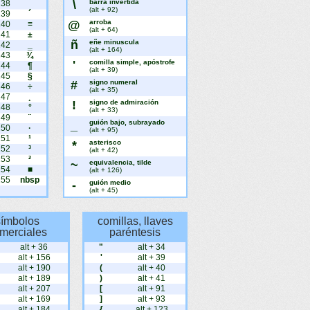
\
barra invertida
238
¯
(alt + 92)
239
´
@
arroba
240
≡
(alt + 64)
241
±
ñ
eñe minuscula
242
‗
(alt + 164)
243
¾
'
comilla simple, apóstrofe
244
¶
(alt + 39)
245
§
#
signo numeral
246
÷
(alt + 35)
247
¸
!
signo de admiración
248
°
(alt + 33)
249
¨
_
guión bajo, subrayado
250
·
(alt + 95)
251
¹
*
asterisco
252
³
(alt + 42)
253
²
~
equivalencia, tilde
254
■
(alt + 126)
255
nbsp
-
guión medio
(alt + 45)
símbolos
comillas, llaves
merciales
paréntesis
alt + 36
"
alt + 34
alt + 156
'
alt + 39
alt + 190
(
alt + 40
alt + 189
)
alt + 41
alt + 207
[
alt + 91
alt + 169
]
alt + 93
alt + 184
{
alt + 123