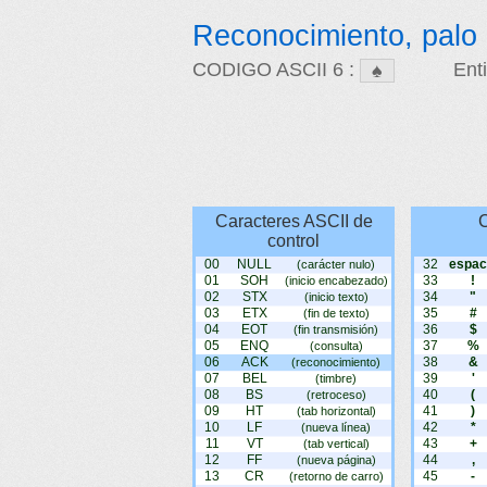
Reconocimiento, palo 
CODIGO ASCII 6 :
Ent
Caracteres ASCII de
C
control
00
NULL
32
espac
(carácter nulo)
01
SOH
33
!
(inicio encabezado)
02
STX
34
"
(inicio texto)
03
ETX
35
#
(fin de texto)
04
EOT
36
$
(fin transmisión)
05
ENQ
37
%
(consulta)
06
ACK
38
&
(reconocimiento)
07
BEL
39
'
(timbre)
08
BS
40
(
(retroceso)
09
HT
41
)
(tab horizontal)
10
LF
42
*
(nueva línea)
11
VT
43
+
(tab vertical)
12
FF
44
,
(nueva página)
13
CR
45
-
(retorno de carro)