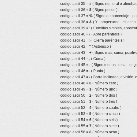
codigo ascii 35 =
#
( Signo numeral o almohadi
codigo ascii 36 =
$
( Signo pesos )
codigo ascii 37 =
%
( Signo de porcentaje - por
codigo ascii 38 =
&
( Y - ampersand - et latina 
codigo ascii 39 =
'
( Comillas simples, apóstrof
codigo ascii 40 =
(
( Abre paréntesis )
codigo ascii 41 =
)
( Cierra paréntesis )
codigo ascii 42 =
*
( Asterisco )
codigo ascii 43 =
+
( Signo mas, suma, positivo
codigo ascii 44 =
,
( Coma )
codigo ascii 45 =
-
( Signo menos , resta , nega
codigo ascii 46 =
.
( Punto )
codigo ascii 47 =
/
( Barra inclinada, división, 
codigo ascii 48 =
0
( Número cero )
codigo ascii 49 =
1
( Número uno )
codigo ascii 50 =
2
( Número dos )
codigo ascii 51 =
3
( Número tres )
codigo ascii 52 =
4
( Número cuatro )
codigo ascii 53 =
5
( Número cinco )
codigo ascii 54 =
6
( Número seis )
codigo ascii 55 =
7
( Número siete )
codigo ascii 56 =
8
( Número ocho )