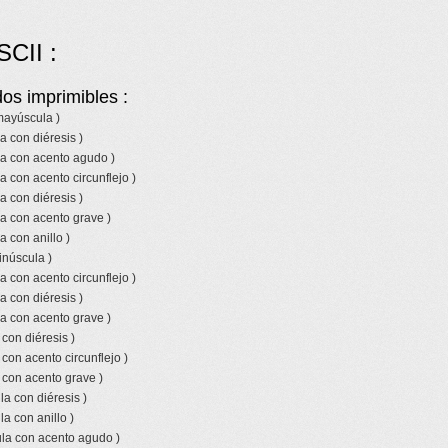
SCII :
os imprimibles :
 mayúscula )
a con diéresis )
la con acento agudo )
a con acento circunflejo )
a con diéresis )
a con acento grave )
a con anillo )
inúscula )
a con acento circunflejo )
a con diéresis )
a con acento grave )
 con diéresis )
 con acento circunflejo )
 con acento grave )
a con diéresis )
a con anillo )
la con acento agudo )