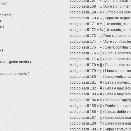
codigo ascii 167 =
º
( Ordinal masculin
lla )
codigo ascii 168 =
¿
( Abre signo inter
codigo ascii 169 =
®
( Símbolo de Mar
 ciento )
codigo ascii 170 =
¬
( Signo de negaci
)
codigo ascii 171 =
½
( Un medio, mitad,
e )
codigo ascii 172 =
¼
( Un cuarto, cuart
codigo ascii 173 =
¡
( Abre signos de e
codigo ascii 174 =
«
( Abre comillas ba
codigo ascii 175 =
»
( Cierra comillas 
 )
codigo ascii 176 =
░
( Bloque color tr
codigo ascii 177 =
▒
( Bloque color tr
tivo , guión medio )
codigo ascii 178 =
▓
( Bloque color tra
codigo ascii 179 =
│
( Línea simple ver
operador cociente )
codigo ascii 180 =
┤
( Línea vertical 
codigo ascii 181 =
Á
( Letra a mayúscu
codigo ascii 182 =
Â
( Letra A mayúscul
codigo ascii 183 =
À
( Letra A mayúscu
codigo ascii 184 =
©
( Símbolo Copyrig
codigo ascii 185 =
╣
( Doble línea vert
codigo ascii 186 =
║
( Líneas doble ver
codigo ascii 187 =
╗
( Línea doble esq
codigo ascii 188 =
╝
( Línea doble esq
codigo ascii 189 =
¢
( Signo centavo, 