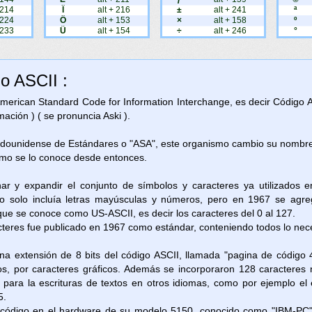
 214
Ï
alt + 216
±
alt + 241
ª
 224
Ö
alt + 153
×
alt + 158
º
 233
Ü
alt + 154
÷
alt + 246
°
go ASCII :
 American Standard Code for Information Interchange, es decir Código 
ación ) ( se pronuncia Aski ).
adounidense de Estándares o "ASA", este organismo cambio su nombre 
omo se lo conoce desde entonces.
nar y expandir el conjunto de símbolos y caracteres ya utilizados 
 solo incluía letras mayúsculas y números, pero en 1967 se agreg
 que se conoce como US-ASCII, es decir los caracteres del 0 al 127.
cteres fue publicado en 1967 como estándar, conteniendo todos lo neces
na extensión de 8 bits del código ASCII, llamada "pagina de código 
os, por caracteres gráficos. Además se incorporaron 128 caracteres 
as para la escrituras de textos en otros idiomas, como por ejemplo e
5.
e código en el hardware de su modelo 5150, conocido como "IBM-PC"