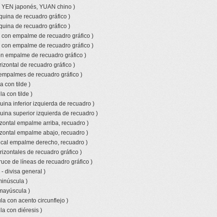
o YEN japonés, YUAN chino )
quina de recuadro gráfico )
quina de recuadro gráfico )
l con empalme de recuadro gráfico )
l con empalme de recuadro gráfico )
con empalme de recuadro gráfico )
izontal de recuadro gráfico )
empalmes de recuadro gráfico )
 con tilde )
a con tilde )
ina inferior izquierda de recuadro )
uina superior izquierda de recuadro )
izontal empalme arriba, recuadro )
izontal empalme abajo, recuadro )
tical empalme derecho, recuadro )
rizontales de recuadro gráfico )
ruce de líneas de recuadro gráfico )
- divisa general )
minúscula )
 mayúscula )
a con acento circunflejo )
a con diéresis )