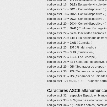
codigo ascii 16 =
DLE
( Escape de vínculo de 
codigo ascii 17 =
DC1
( Control dispositivo 1 )
codigo ascii 18 =
DC2
( Control dispositivo 2 )
codigo ascii 19 =
DC3
( Control dispositivo 3 )
codigo ascii 20 =
DC4
( Control dispositivo 4 )
codigo ascii 21 =
NAK
( Confirmación negativa
codigo ascii 22 =
SYN
( Inactividad síncronica 
codigo ascii 23 =
ETB
( Fin del bloque de tran
codigo ascii 24 =
CAN
( Cancelar )
codigo ascii 25 =
EM
( Fin del medio )
codigo ascii 26 =
SUB
( Sustitución )
codigo ascii 27 =
ESC
( Esc - escape )
codigo ascii 28 =
FS
( Separador de archivos )
codigo ascii 29 =
GS
( Separador de grupos )
codigo ascii 30 =
RS
( Separador de registros 
codigo ascii 31 =
US
( Separador de unidades
codigo ascii 127 =
DEL
( DEL - Suprimir, borrar
Caracteres ASCII alfanumericos
codigo ascii 32 =
espacio
( Espacio en blanco
codigo ascii 33 =
!
( Signos de exclamacion, s
codigo ascii 34 =
"
( Comillas dobles , comillas