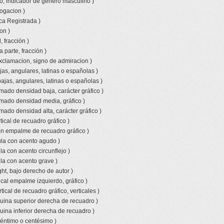
o, indicador de genero masculino )
rogacion )
ca Registrada )
on )
 fracción )
a parte, fracción )
xclamacion, signo de admiracion )
jas, angulares, latinas o españolas )
bajas, angulares, latinas o españolas )
amado densidad baja, carácter gráfico )
amado densidad media, gráfico )
mado densidad alta, carácter gráfico )
tical de recuadro gráfico )
con empalme de recuadro gráfico )
la con acento agudo )
a con acento circunflejo )
la con acento grave )
ht, bajo derecho de autor )
ical empalme izquierdo, gráfico )
tical de recuadro gráfico, verticales )
uina superior derecha de recuadro )
uina inferior derecha de recuadro )
céntimo o centésimo )