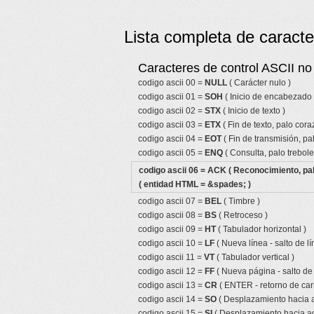
Lista completa de caracte
Caracteres de control ASCII no 
codigo ascii 00 =
NULL
( Carácter nulo )
codigo ascii 01 =
SOH
( Inicio de encabezado 
codigo ascii 02 =
STX
( Inicio de texto )
codigo ascii 03 =
ETX
( Fin de texto, palo cor
codigo ascii 04 =
EOT
( Fin de transmisión, pa
codigo ascii 05 =
ENQ
( Consulta, palo trebole
codigo ascii 06 =
ACK
( Reconocimiento, pal
( entidad HTML = &spades; )
codigo ascii 07 =
BEL
( Timbre )
codigo ascii 08 =
BS
( Retroceso )
codigo ascii 09 =
HT
( Tabulador horizontal )
codigo ascii 10 =
LF
( Nueva línea - salto de lí
codigo ascii 11 =
VT
( Tabulador vertical )
codigo ascii 12 =
FF
( Nueva página - salto de
codigo ascii 13 =
CR
( ENTER - retorno de car
codigo ascii 14 =
SO
( Desplazamiento hacia a
codigo ascii 15 =
SI
( Desplazamiento hacia ad