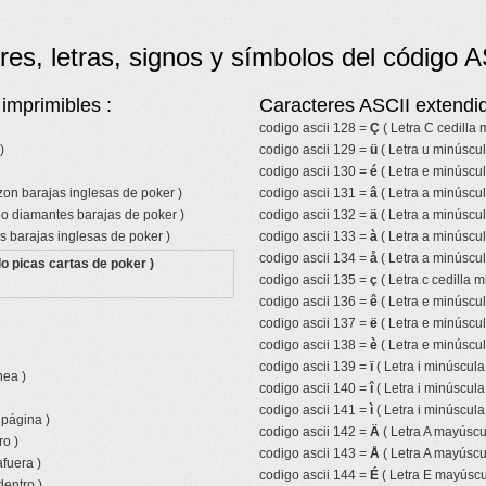
res, letras, signos y símbolos del código A
imprimibles :
Caracteres ASCII extendid
codigo ascii 128 =
Ç
( Letra C cedilla
)
codigo ascii 129 =
ü
( Letra u minúscul
codigo ascii 130 =
é
( Letra e minúscu
azon barajas inglesas de poker )
codigo ascii 131 =
â
( Letra a minúscul
lo diamantes barajas de poker )
codigo ascii 132 =
ä
( Letra a minúscul
s barajas inglesas de poker )
codigo ascii 133 =
à
( Letra a minúscul
codigo ascii 134 =
å
( Letra a minúscul
o picas cartas de poker )
codigo ascii 135 =
ç
( Letra c cedilla m
codigo ascii 136 =
ê
( Letra e minúscul
codigo ascii 137 =
ë
( Letra e minúscul
codigo ascii 138 =
è
( Letra e minúscul
codigo ascii 139 =
ï
( Letra i minúscula
nea )
codigo ascii 140 =
î
( Letra i minúscula
codigo ascii 141 =
ì
( Letra i minúscula
 página )
codigo ascii 142 =
Ä
( Letra A mayúscul
ro )
codigo ascii 143 =
Å
( Letra A mayúscul
fuera )
codigo ascii 144 =
É
( Letra E mayúscu
entro )