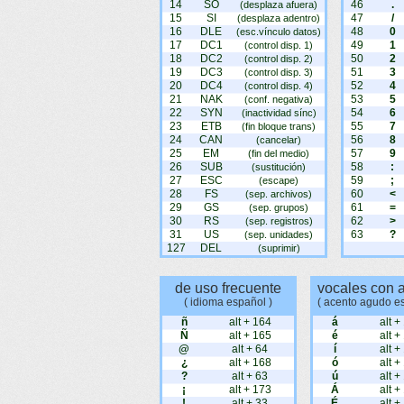
14
SO
46
.
(desplaza afuera)
15
SI
47
/
(desplaza adentro)
16
DLE
48
0
(esc.vínculo datos)
17
DC1
49
1
(control disp. 1)
18
DC2
50
2
(control disp. 2)
19
DC3
51
3
(control disp. 3)
20
DC4
52
4
(control disp. 4)
21
NAK
53
5
(conf. negativa)
22
SYN
54
6
(inactividad sínc)
23
ETB
55
7
(fin bloque trans)
24
CAN
56
8
(cancelar)
25
EM
57
9
(fin del medio)
26
SUB
58
:
(sustitución)
27
ESC
59
;
(escape)
28
FS
60
<
(sep. archivos)
29
GS
61
=
(sep. grupos)
30
RS
62
>
(sep. registros)
31
US
63
?
(sep. unidades)
127
DEL
(suprimir)
de uso frecuente
vocales con 
( idioma español )
( acento agudo e
ñ
alt + 164
á
alt +
Ñ
alt + 165
é
alt +
@
alt + 64
í
alt +
¿
alt + 168
ó
alt +
?
alt + 63
ú
alt +
¡
alt + 173
Á
alt +
!
alt + 33
É
alt +