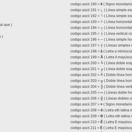
codigo ascii 190 =
¥
( Signo monetari
codigo ascii 191 =
┐
( Línea simple es
codigo ascii 192 =
└
( Línea simple es
codigo ascii 193 =
┴
( Línea horizonta
al que )
codigo ascii 194 =
┬
( Línea horizonta
codigo ascii 195 =
├
( Línea vertical 
 )
codigo ascii 196 =
─
( Línea simple hor
codigo ascii 197 =
┼
( Líneas simples 
codigo ascii 198 =
ã
( Letra a minúscula
codigo ascii 199 =
Ã
( Letra A mayúscul
codigo ascii 200 =
╚
( Línea doble esqu
codigo ascii 201 =
╔
( Línea doble esq
codigo ascii 202 =
╩
( Doble línea hor
codigo ascii 203 =
╦
( Doble línea hor
codigo ascii 204 =
╠
( Doble línea ver
codigo ascii 205 =
═
( Líneas doble ho
codigo ascii 206 =
╬
( Líneas dobles c
codigo ascii 207 =
¤
( Signo monetario 
codigo ascii 208 =
ð
( Letra eth latina 
codigo ascii 209 =
Ð
( Letra eth latina
codigo ascii 210 =
Ê
( Letra E mayúscul
codigo ascii 211 =
Ë
( Letra E mayúscul