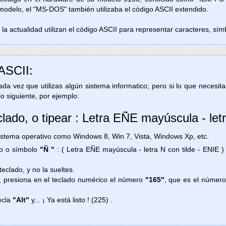
 modelo, el "MS-DOS" también utilizaba el código ASCII extendido.
la actualidad utilizan el código ASCII para representar caracteres, símb
 ASCII:
 cada vez que utilizas algún sistema informatico; pero si lo que necesi
lo siguiente, por ejemplo:
clado, o tipear : Letra EÑE mayúscula - let
ema operativo como Windows 8, Win 7, Vista, Windows Xp, etc.
gno o símbolo
"Ñ "
: ( Letra EÑE mayúscula - letra N con tilde - ENIE 
teclado, y no la sueltes.
, presiona en el teclado numérico el número
"165"
, que es el número
ecla
"Alt"
y... ¡ Ya está listo ! (225) .