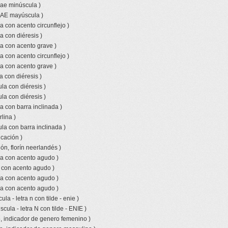
 ae minúscula )
o AE mayúscula )
a con acento circunflejo )
a con diéresis )
a con acento grave )
a con acento circunflejo )
a con acento grave )
a con diéresis )
la con diéresis )
la con diéresis )
a con barra inclinada )
lina )
la con barra inclinada )
icación )
ón, florín neerlandés )
la con acento agudo )
a con acento agudo )
la con acento agudo )
la con acento agudo )
la - letra n con tilde - enie )
ula - letra N con tilde - ENIE )
, indicador de genero femenino )