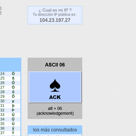
]
¿ Cual es mi IP ?
]
Tu dirección IP pública es :
104.23.197.27
224
Ó
225
ß
226
Ô
227
Ò
228
õ
229
Õ
230
µ
231
þ
232
Þ
233
Ú
234
Û
235
Ù
236
ý
los más consultados
237
Ý