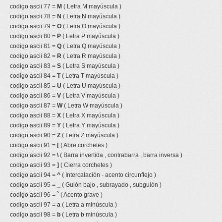
codigo ascii 77 =
M
( Letra M mayúscula )
codigo ascii 78 =
N
( Letra N mayúscula )
codigo ascii 79 =
O
( Letra O mayúscula )
codigo ascii 80 =
P
( Letra P mayúscula )
codigo ascii 81 =
Q
( Letra Q mayúscula )
codigo ascii 82 =
R
( Letra R mayúscula )
codigo ascii 83 =
S
( Letra S mayúscula )
codigo ascii 84 =
T
( Letra T mayúscula )
codigo ascii 85 =
U
( Letra U mayúscula )
codigo ascii 86 =
V
( Letra V mayúscula )
codigo ascii 87 =
W
( Letra W mayúscula )
codigo ascii 88 =
X
( Letra X mayúscula )
codigo ascii 89 =
Y
( Letra Y mayúscula )
codigo ascii 90 =
Z
( Letra Z mayúscula )
codigo ascii 91 =
[
( Abre corchetes )
codigo ascii 92 =
\
( Barra invertida , contrabarra , barra inversa )
codigo ascii 93 =
]
( Cierra corchetes )
codigo ascii 94 =
^
( Intercalación - acento circunflejo )
codigo ascii 95 =
_
( Guión bajo , subrayado , subguión )
codigo ascii 96 =
`
( Acento grave )
codigo ascii 97 =
a
( Letra a minúscula )
codigo ascii 98 =
b
( Letra b minúscula )