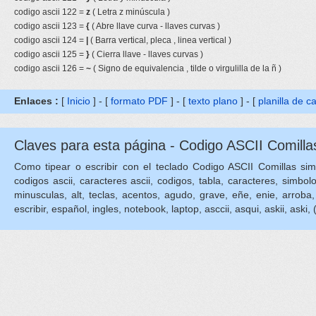
codigo ascii 122 =
z
( Letra z minúscula )
codigo ascii 123 =
{
( Abre llave curva - llaves curvas )
codigo ascii 124 =
|
( Barra vertical, pleca , linea vertical )
codigo ascii 125 =
}
( Cierra llave - llaves curvas )
codigo ascii 126 =
~
( Signo de equivalencia , tilde o virgulilla de la ñ )
Enlaces :
[
Inicio
] - [
formato PDF
] - [
texto plano
] - [
planilla de c
Claves para esta página - Codigo ASCII Comillas
Como tipear o escribir con el teclado Codigo ASCII Comillas simple
codigos ascii, caracteres ascii, codigos, tabla, caracteres, simbol
minusculas, alt, teclas, acentos, agudo, grave, eñe, enie, arroba, die
escribir, español, ingles, notebook, laptop, asccii, asqui, askii, aski, 