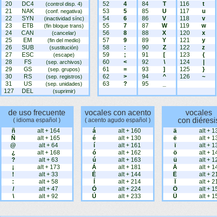
20
DC4
52
4
84
T
116
t
(control disp. 4)
21
NAK
53
5
85
U
117
u
(conf. negativa)
22
SYN
54
6
86
V
118
v
(inactividad sínc)
23
ETB
55
7
87
W
119
w
(fin bloque trans)
24
CAN
56
8
88
X
120
x
(cancelar)
25
EM
57
9
89
Y
121
y
(fin del medio)
26
SUB
58
:
90
Z
122
z
(sustitución)
27
ESC
59
;
91
[
123
{
(escape)
28
FS
60
<
92
\
124
|
(sep. archivos)
29
GS
61
=
93
]
125
}
(sep. grupos)
30
RS
62
>
94
^
126
~
(sep. registros)
31
US
63
?
95
_
(sep. unidades)
127
DEL
(suprimir)
de uso frecuente
vocales con acento
vocales
con diéresi
( idioma español )
( acento agudo español )
ñ
alt + 164
á
alt + 160
ä
alt + 1
Ñ
alt + 165
é
alt + 130
ë
alt + 1
@
alt + 64
í
alt + 161
ï
alt + 1
¿
alt + 168
ó
alt + 162
ö
alt + 1
?
alt + 63
ú
alt + 163
ü
alt + 1
¡
alt + 173
Á
alt + 181
Ä
alt + 1
!
alt + 33
É
alt + 144
Ë
alt + 2
:
alt + 58
Í
alt + 214
Ï
alt + 2
/
alt + 47
Ó
alt + 224
Ö
alt + 1
\
alt + 92
Ú
alt + 233
Ü
alt + 1