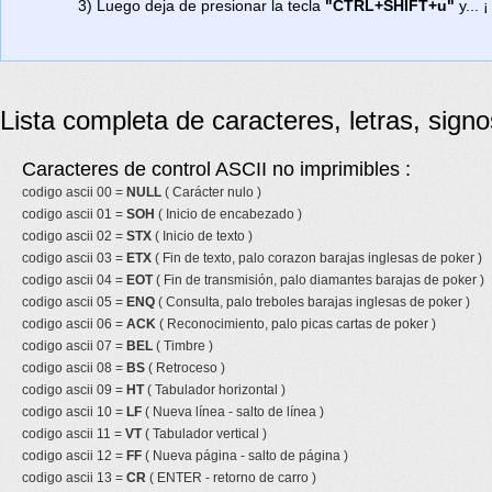
3) Luego deja de presionar la tecla
"CTRL+SHIFT+u"
y... ¡
Lista completa de caracteres, letras, sign
Caracteres de control ASCII no imprimibles :
codigo ascii 00 =
NULL
( Carácter nulo )
codigo ascii 01 =
SOH
( Inicio de encabezado )
codigo ascii 02 =
STX
( Inicio de texto )
codigo ascii 03 =
ETX
( Fin de texto, palo corazon barajas inglesas de poker )
codigo ascii 04 =
EOT
( Fin de transmisión, palo diamantes barajas de poker )
codigo ascii 05 =
ENQ
( Consulta, palo treboles barajas inglesas de poker )
codigo ascii 06 =
ACK
( Reconocimiento, palo picas cartas de poker )
codigo ascii 07 =
BEL
( Timbre )
codigo ascii 08 =
BS
( Retroceso )
codigo ascii 09 =
HT
( Tabulador horizontal )
codigo ascii 10 =
LF
( Nueva línea - salto de línea )
codigo ascii 11 =
VT
( Tabulador vertical )
codigo ascii 12 =
FF
( Nueva página - salto de página )
codigo ascii 13 =
CR
( ENTER - retorno de carro )