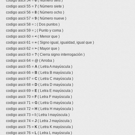
codigo ascii 54 =
6
( Número seis )
codigo ascii 55 =
7
( Número siete )
codigo ascii 56 =
8
( Número ocho )
codigo ascii 57 =
9
( Número nueve )
codigo ascii 58 =
:
( Dos puntos )
codigo ascii 59 =
;
( Punto y coma )
codigo ascii 60 =
<
( Menor que )
codigo ascii 61 =
=
( Signo igual, igualdad, igual que )
codigo ascii 62 =
>
( Mayor que )
codigo ascii 63 =
?
( Cierra signo interrogación )
codigo ascii 64 =
@
( Arroba )
codigo ascii 65 =
A
( Letra A mayúscula )
codigo ascii 66 =
B
( Letra B mayúscula )
codigo ascii 67 =
C
( Letra C mayúscula )
codigo ascii 68 =
D
( Letra D mayúscula )
codigo ascii 69 =
E
( Letra E mayúscula )
codigo ascii 70 =
F
( Letra F mayúscula )
codigo ascii 71 =
G
( Letra G mayúscula )
codigo ascii 72 =
H
( Letra H mayúscula )
codigo ascii 73 =
I
( Letra I mayúscula )
codigo ascii 74 =
J
( Letra J mayúscula )
codigo ascii 75 =
K
( Letra K mayúscula )
codigo ascii 76 =
L
( Letra L mayúscula )