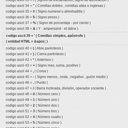
codigo ascii 33 =
!
( Signos de exclamacion, signo de admiracion )
codigo ascii 34 =
"
( Comillas dobles , comillas altas o inglesas )
codigo ascii 35 =
#
( Signo numeral o almohadilla )
codigo ascii 36 =
$
( Signo pesos )
codigo ascii 37 =
%
( Signo de porcentaje - por ciento )
codigo ascii 38 =
&
( Y - ampersand - et latina )
codigo ascii 39 =
'
( Comillas simples, apóstrofe )
( entidad HTML = &apos; )
codigo ascii 40 =
(
( Abre paréntesis )
codigo ascii 41 =
)
( Cierra paréntesis )
codigo ascii 42 =
*
( Asterisco )
codigo ascii 43 =
+
( Signo mas, suma, positivo )
codigo ascii 44 =
,
( Coma )
codigo ascii 45 =
-
( Signo menos , resta , negativo , guión medio )
codigo ascii 46 =
.
( Punto )
codigo ascii 47 =
/
( Barra inclinada, división, operador cociente )
codigo ascii 48 =
0
( Número cero )
codigo ascii 49 =
1
( Número uno )
codigo ascii 50 =
2
( Número dos )
codigo ascii 51 =
3
( Número tres )
codigo ascii 52 =
4
( Número cuatro )
codigo ascii 53 =
5
( Número cinco )