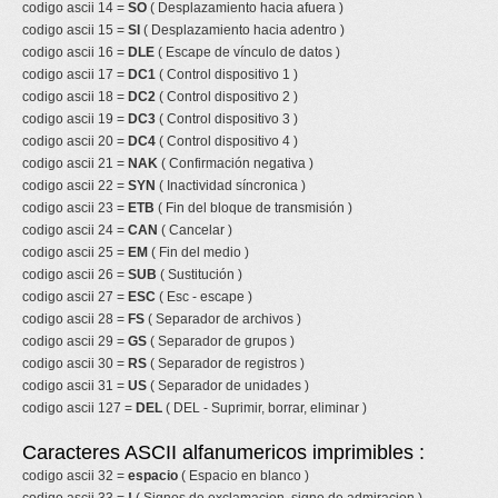
codigo ascii 14 =
SO
( Desplazamiento hacia afuera )
codigo ascii 15 =
SI
( Desplazamiento hacia adentro )
codigo ascii 16 =
DLE
( Escape de vínculo de datos )
codigo ascii 17 =
DC1
( Control dispositivo 1 )
codigo ascii 18 =
DC2
( Control dispositivo 2 )
codigo ascii 19 =
DC3
( Control dispositivo 3 )
codigo ascii 20 =
DC4
( Control dispositivo 4 )
codigo ascii 21 =
NAK
( Confirmación negativa )
codigo ascii 22 =
SYN
( Inactividad síncronica )
codigo ascii 23 =
ETB
( Fin del bloque de transmisión )
codigo ascii 24 =
CAN
( Cancelar )
codigo ascii 25 =
EM
( Fin del medio )
codigo ascii 26 =
SUB
( Sustitución )
codigo ascii 27 =
ESC
( Esc - escape )
codigo ascii 28 =
FS
( Separador de archivos )
codigo ascii 29 =
GS
( Separador de grupos )
codigo ascii 30 =
RS
( Separador de registros )
codigo ascii 31 =
US
( Separador de unidades )
codigo ascii 127 =
DEL
( DEL - Suprimir, borrar, eliminar )
Caracteres ASCII alfanumericos imprimibles :
codigo ascii 32 =
espacio
( Espacio en blanco )