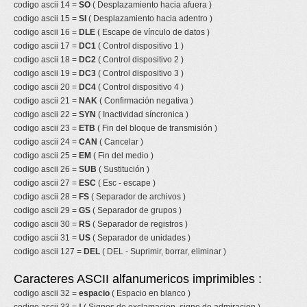
codigo ascii 14 =
SO
( Desplazamiento hacia afuera )
codigo ascii 15 =
SI
( Desplazamiento hacia adentro )
codigo ascii 16 =
DLE
( Escape de vínculo de datos )
codigo ascii 17 =
DC1
( Control dispositivo 1 )
codigo ascii 18 =
DC2
( Control dispositivo 2 )
codigo ascii 19 =
DC3
( Control dispositivo 3 )
codigo ascii 20 =
DC4
( Control dispositivo 4 )
codigo ascii 21 =
NAK
( Confirmación negativa )
codigo ascii 22 =
SYN
( Inactividad síncronica )
codigo ascii 23 =
ETB
( Fin del bloque de transmisión )
codigo ascii 24 =
CAN
( Cancelar )
codigo ascii 25 =
EM
( Fin del medio )
codigo ascii 26 =
SUB
( Sustitución )
codigo ascii 27 =
ESC
( Esc - escape )
codigo ascii 28 =
FS
( Separador de archivos )
codigo ascii 29 =
GS
( Separador de grupos )
codigo ascii 30 =
RS
( Separador de registros )
codigo ascii 31 =
US
( Separador de unidades )
codigo ascii 127 =
DEL
( DEL - Suprimir, borrar, eliminar )
Caracteres ASCII alfanumericos imprimibles :
codigo ascii 32 =
espacio
( Espacio en blanco )