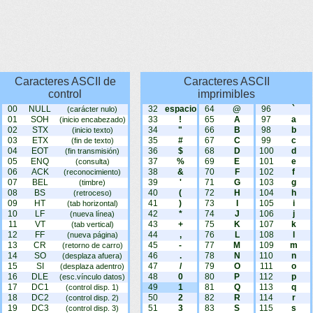
Caracteres ASCII de
Caracteres ASCII
control
imprimibles
00
NULL
32
espacio
64
@
96
`
(carácter nulo)
01
SOH
33
!
65
A
97
a
(inicio encabezado)
02
STX
34
"
66
B
98
b
(inicio texto)
03
ETX
35
#
67
C
99
c
(fin de texto)
04
EOT
36
$
68
D
100
d
(fin transmisión)
05
ENQ
37
%
69
E
101
e
(consulta)
06
ACK
38
&
70
F
102
f
(reconocimiento)
07
BEL
39
'
71
G
103
g
(timbre)
08
BS
40
(
72
H
104
h
(retroceso)
09
HT
41
)
73
I
105
i
(tab horizontal)
10
LF
42
*
74
J
106
j
(nueva línea)
11
VT
43
+
75
K
107
k
(tab vertical)
12
FF
44
,
76
L
108
l
(nueva página)
13
CR
45
-
77
M
109
m
(retorno de carro)
14
SO
46
.
78
N
110
n
(desplaza afuera)
15
SI
47
/
79
O
111
o
(desplaza adentro)
16
DLE
48
0
80
P
112
p
(esc.vínculo datos)
17
DC1
49
1
81
Q
113
q
(control disp. 1)
18
DC2
50
2
82
R
114
r
(control disp. 2)
19
DC3
51
3
83
S
115
s
(control disp. 3)