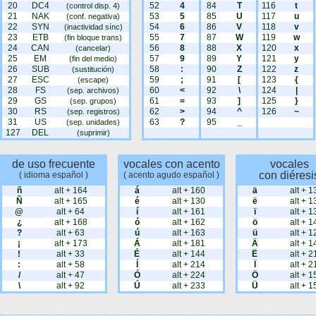
20
DC4
52
4
84
T
116
t
(control disp. 4)
21
NAK
53
5
85
U
117
u
(conf. negativa)
22
SYN
54
6
86
V
118
v
(inactividad sínc)
23
ETB
55
7
87
W
119
w
(fin bloque trans)
24
CAN
56
8
88
X
120
x
(cancelar)
25
EM
57
9
89
Y
121
y
(fin del medio)
26
SUB
58
:
90
Z
122
z
(sustitución)
27
ESC
59
;
91
[
123
{
(escape)
28
FS
60
<
92
\
124
|
(sep. archivos)
29
GS
61
=
93
]
125
}
(sep. grupos)
30
RS
62
>
94
^
126
~
(sep. registros)
31
US
63
?
95
_
(sep. unidades)
127
DEL
(suprimir)
de uso frecuente
vocales con acento
vocales
con diéresi
( idioma español )
( acento agudo español )
ñ
alt + 164
á
alt + 160
ä
alt + 1
Ñ
alt + 165
é
alt + 130
ë
alt + 1
@
alt + 64
í
alt + 161
ï
alt + 1
¿
alt + 168
ó
alt + 162
ö
alt + 1
?
alt + 63
ú
alt + 163
ü
alt + 1
¡
alt + 173
Á
alt + 181
Ä
alt + 1
!
alt + 33
É
alt + 144
Ë
alt + 2
:
alt + 58
Í
alt + 214
Ï
alt + 2
/
alt + 47
Ó
alt + 224
Ö
alt + 1
\
alt + 92
Ú
alt + 233
Ü
alt + 1