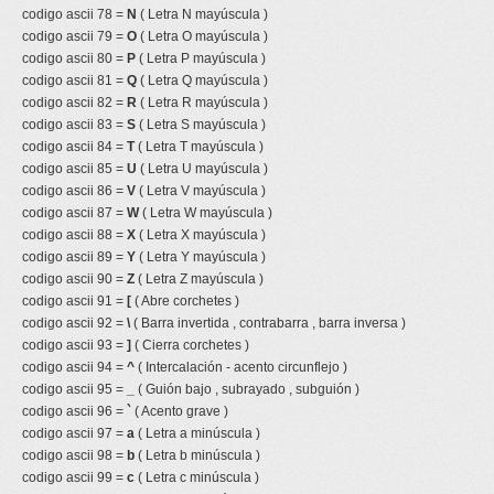
codigo ascii 78 =
N
( Letra N mayúscula )
codigo ascii 79 =
O
( Letra O mayúscula )
codigo ascii 80 =
P
( Letra P mayúscula )
codigo ascii 81 =
Q
( Letra Q mayúscula )
codigo ascii 82 =
R
( Letra R mayúscula )
codigo ascii 83 =
S
( Letra S mayúscula )
codigo ascii 84 =
T
( Letra T mayúscula )
codigo ascii 85 =
U
( Letra U mayúscula )
codigo ascii 86 =
V
( Letra V mayúscula )
codigo ascii 87 =
W
( Letra W mayúscula )
codigo ascii 88 =
X
( Letra X mayúscula )
codigo ascii 89 =
Y
( Letra Y mayúscula )
codigo ascii 90 =
Z
( Letra Z mayúscula )
codigo ascii 91 =
[
( Abre corchetes )
codigo ascii 92 =
\
( Barra invertida , contrabarra , barra inversa )
codigo ascii 93 =
]
( Cierra corchetes )
codigo ascii 94 =
^
( Intercalación - acento circunflejo )
codigo ascii 95 =
_
( Guión bajo , subrayado , subguión )
codigo ascii 96 =
`
( Acento grave )
codigo ascii 97 =
a
( Letra a minúscula )
codigo ascii 98 =
b
( Letra b minúscula )
codigo ascii 99 =
c
( Letra c minúscula )