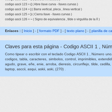
codigo ascii 123 =
{
( Abre llave curva - llaves curvas )
codigo ascii 124 =
|
( Barra vertical, pleca , linea vertical )
codigo ascii 125 =
}
( Cierra llave - llaves curvas )
codigo ascii 126 =
~
( Signo de equivalencia , tilde o virgulilla de la ñ )
Enlaces :
[
Inicio
] - [
formato PDF
] - [
texto plano
] - [
planilla de c
Claves para esta página - Codigo ASCII 1 , Núm
Como tipear o escribir con el teclado Codigo ASCII 1 , Número uno, 1
codigos, tabla, caracteres, simbolos, control, imprimibles, extendid
agudo, grave, eñe, enie, arroba, dieresis, circunflejo, tilde, cedilla, 
laptop, asccii, asqui, askii, aski, (270) .