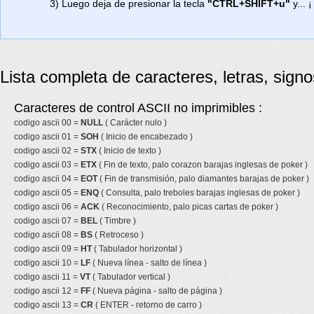
3) Luego deja de presionar la tecla
"CTRL+SHIFT+u"
y... ¡
Lista completa de caracteres, letras, sign
Caracteres de control ASCII no imprimibles :
codigo ascii 00 =
NULL
( Carácter nulo )
codigo ascii 01 =
SOH
( Inicio de encabezado )
codigo ascii 02 =
STX
( Inicio de texto )
codigo ascii 03 =
ETX
( Fin de texto, palo corazon barajas inglesas de poker )
codigo ascii 04 =
EOT
( Fin de transmisión, palo diamantes barajas de poker )
codigo ascii 05 =
ENQ
( Consulta, palo treboles barajas inglesas de poker )
codigo ascii 06 =
ACK
( Reconocimiento, palo picas cartas de poker )
codigo ascii 07 =
BEL
( Timbre )
codigo ascii 08 =
BS
( Retroceso )
codigo ascii 09 =
HT
( Tabulador horizontal )
codigo ascii 10 =
LF
( Nueva línea - salto de línea )
codigo ascii 11 =
VT
( Tabulador vertical )
codigo ascii 12 =
FF
( Nueva página - salto de página )
codigo ascii 13 =
CR
( ENTER - retorno de carro )