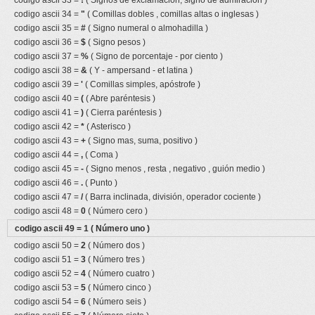
codigo ascii 33 =
!
( Signos de exclamacion, signo de admiracion )
codigo ascii 34 =
"
( Comillas dobles , comillas altas o inglesas )
codigo ascii 35 =
#
( Signo numeral o almohadilla )
codigo ascii 36 =
$
( Signo pesos )
codigo ascii 37 =
%
( Signo de porcentaje - por ciento )
codigo ascii 38 =
&
( Y - ampersand - et latina )
codigo ascii 39 =
'
( Comillas simples, apóstrofe )
codigo ascii 40 =
(
( Abre paréntesis )
codigo ascii 41 =
)
( Cierra paréntesis )
codigo ascii 42 =
*
( Asterisco )
codigo ascii 43 =
+
( Signo mas, suma, positivo )
codigo ascii 44 =
,
( Coma )
codigo ascii 45 =
-
( Signo menos , resta , negativo , guión medio )
codigo ascii 46 =
.
( Punto )
codigo ascii 47 =
/
( Barra inclinada, división, operador cociente )
codigo ascii 48 =
0
( Número cero )
codigo ascii 49 =
1
( Número uno )
codigo ascii 50 =
2
( Número dos )
codigo ascii 51 =
3
( Número tres )
codigo ascii 52 =
4
( Número cuatro )
codigo ascii 53 =
5
( Número cinco )
codigo ascii 54 =
6
( Número seis )