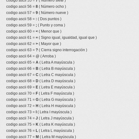
codigo ascii 55 =
7
( Número siete )
codigo ascii 56 =
8
( Número ocho )
codigo ascii 57 =
9
( Número nueve )
codigo ascii 58 =
:
( Dos puntos )
codigo ascii 59 =
;
( Punto y coma )
codigo ascii 60 =
<
( Menor que )
codigo ascii 61 =
=
( Signo igual, igualdad, igual que )
codigo ascii 62 =
>
( Mayor que )
codigo ascii 63 =
?
( Cierra signo interrogación )
codigo ascii 64 =
@
( Arroba )
codigo ascii 65 =
A
( Letra A mayúscula )
codigo ascii 66 =
B
( Letra B mayúscula )
codigo ascii 67 =
C
( Letra C mayúscula )
codigo ascii 68 =
D
( Letra D mayúscula )
codigo ascii 69 =
E
( Letra E mayúscula )
codigo ascii 70 =
F
( Letra F mayúscula )
codigo ascii 71 =
G
( Letra G mayúscula )
codigo ascii 72 =
H
( Letra H mayúscula )
codigo ascii 73 =
I
( Letra I mayúscula )
codigo ascii 74 =
J
( Letra J mayúscula )
codigo ascii 75 =
K
( Letra K mayúscula )
codigo ascii 76 =
L
( Letra L mayúscula )
codigo ascii 77 =
M
( Letra M mayúscula )