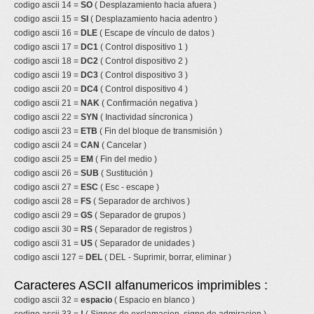
codigo ascii 14 =
SO
( Desplazamiento hacia afuera )
codigo ascii 15 =
SI
( Desplazamiento hacia adentro )
codigo ascii 16 =
DLE
( Escape de vínculo de datos )
codigo ascii 17 =
DC1
( Control dispositivo 1 )
codigo ascii 18 =
DC2
( Control dispositivo 2 )
codigo ascii 19 =
DC3
( Control dispositivo 3 )
codigo ascii 20 =
DC4
( Control dispositivo 4 )
codigo ascii 21 =
NAK
( Confirmación negativa )
codigo ascii 22 =
SYN
( Inactividad síncronica )
codigo ascii 23 =
ETB
( Fin del bloque de transmisión )
codigo ascii 24 =
CAN
( Cancelar )
codigo ascii 25 =
EM
( Fin del medio )
codigo ascii 26 =
SUB
( Sustitución )
codigo ascii 27 =
ESC
( Esc - escape )
codigo ascii 28 =
FS
( Separador de archivos )
codigo ascii 29 =
GS
( Separador de grupos )
codigo ascii 30 =
RS
( Separador de registros )
codigo ascii 31 =
US
( Separador de unidades )
codigo ascii 127 =
DEL
( DEL - Suprimir, borrar, eliminar )
Caracteres ASCII alfanumericos imprimibles :
codigo ascii 32 =
espacio
( Espacio en blanco )