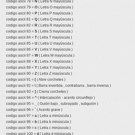
codigo ascii 78 =
N
( Letra N mayúscula )
codigo ascii 79 =
O
( Letra O mayúscula )
codigo ascii 80 =
P
( Letra P mayúscula )
codigo ascii 81 =
Q
( Letra Q mayúscula )
codigo ascii 82 =
R
( Letra R mayúscula )
codigo ascii 83 =
S
( Letra S mayúscula )
codigo ascii 84 =
T
( Letra T mayúscula )
codigo ascii 85 =
U
( Letra U mayúscula )
codigo ascii 86 =
V
( Letra V mayúscula )
codigo ascii 87 =
W
( Letra W mayúscula )
codigo ascii 88 =
X
( Letra X mayúscula )
codigo ascii 89 =
Y
( Letra Y mayúscula )
codigo ascii 90 =
Z
( Letra Z mayúscula )
codigo ascii 91 =
[
( Abre corchetes )
codigo ascii 92 =
\
( Barra invertida , contrabarra , barra inversa )
codigo ascii 93 =
]
( Cierra corchetes )
codigo ascii 94 =
^
( Intercalación - acento circunflejo )
codigo ascii 95 =
_
( Guión bajo , subrayado , subguión )
codigo ascii 96 =
`
( Acento grave )
codigo ascii 97 =
a
( Letra a minúscula )
codigo ascii 98 =
b
( Letra b minúscula )
codigo ascii 99 =
c
( Letra c minúscula )
codigo ascii 100 =
d
( Letra d minúscula )