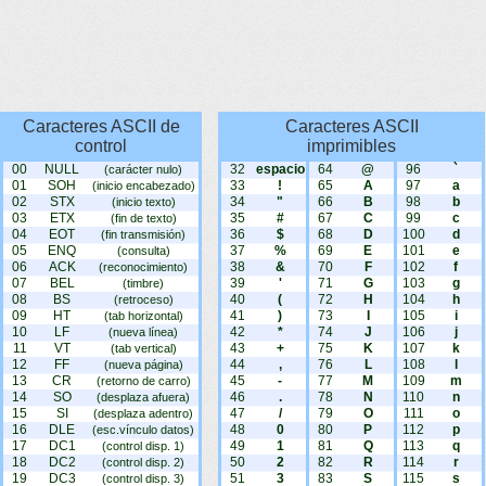
Caracteres ASCII de
Caracteres ASCII
control
imprimibles
00
NULL
32
espacio
64
@
96
`
(carácter nulo)
01
SOH
33
!
65
A
97
a
(inicio encabezado)
02
STX
34
"
66
B
98
b
(inicio texto)
03
ETX
35
#
67
C
99
c
(fin de texto)
04
EOT
36
$
68
D
100
d
(fin transmisión)
05
ENQ
37
%
69
E
101
e
(consulta)
06
ACK
38
&
70
F
102
f
(reconocimiento)
07
BEL
39
'
71
G
103
g
(timbre)
08
BS
40
(
72
H
104
h
(retroceso)
09
HT
41
)
73
I
105
i
(tab horizontal)
10
LF
42
*
74
J
106
j
(nueva línea)
11
VT
43
+
75
K
107
k
(tab vertical)
12
FF
44
,
76
L
108
l
(nueva página)
13
CR
45
-
77
M
109
m
(retorno de carro)
14
SO
46
.
78
N
110
n
(desplaza afuera)
15
SI
47
/
79
O
111
o
(desplaza adentro)
16
DLE
48
0
80
P
112
p
(esc.vínculo datos)
17
DC1
49
1
81
Q
113
q
(control disp. 1)
18
DC2
50
2
82
R
114
r
(control disp. 2)
19
DC3
51
3
83
S
115
s
(control disp. 3)