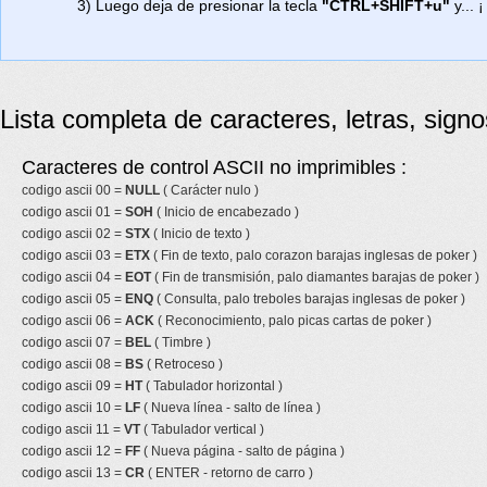
3) Luego deja de presionar la tecla
"CTRL+SHIFT+u"
y... ¡
Lista completa de caracteres, letras, sign
Caracteres de control ASCII no imprimibles :
codigo ascii 00 =
NULL
( Carácter nulo )
codigo ascii 01 =
SOH
( Inicio de encabezado )
codigo ascii 02 =
STX
( Inicio de texto )
codigo ascii 03 =
ETX
( Fin de texto, palo corazon barajas inglesas de poker )
codigo ascii 04 =
EOT
( Fin de transmisión, palo diamantes barajas de poker )
codigo ascii 05 =
ENQ
( Consulta, palo treboles barajas inglesas de poker )
codigo ascii 06 =
ACK
( Reconocimiento, palo picas cartas de poker )
codigo ascii 07 =
BEL
( Timbre )
codigo ascii 08 =
BS
( Retroceso )
codigo ascii 09 =
HT
( Tabulador horizontal )
codigo ascii 10 =
LF
( Nueva línea - salto de línea )
codigo ascii 11 =
VT
( Tabulador vertical )
codigo ascii 12 =
FF
( Nueva página - salto de página )
codigo ascii 13 =
CR
( ENTER - retorno de carro )