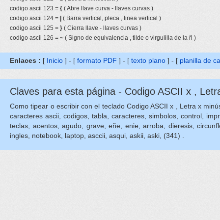
codigo ascii 123 =
{
( Abre llave curva - llaves curvas )
codigo ascii 124 =
|
( Barra vertical, pleca , linea vertical )
codigo ascii 125 =
}
( Cierra llave - llaves curvas )
codigo ascii 126 =
~
( Signo de equivalencia , tilde o virgulilla de la ñ )
Enlaces :
[
Inicio
] - [
formato PDF
] - [
texto plano
] - [
planilla de c
Claves para esta página - Codigo ASCII x , Letr
Como tipear o escribir con el teclado Codigo ASCII x , Letra x minúscu
caracteres ascii, codigos, tabla, caracteres, simbolos, control, imp
teclas, acentos, agudo, grave, eñe, enie, arroba, dieresis, circunflejo
ingles, notebook, laptop, asccii, asqui, askii, aski, (341) .