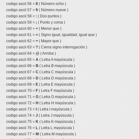
codigo ascii 56 =
8
( Número ocho )
codigo ascii 57 =
9
( Número nueve )
codigo ascii 58 =
:
( Dos puntos )
codigo ascii 59 =
;
( Punto y coma )
codigo ascii 60 =
<
( Menor que )
codigo ascii 61 =
=
( Signo igual, igualdad, igual que )
codigo ascii 62 =
>
( Mayor que )
codigo ascii 63 =
?
( Cierra signo interrogación )
codigo ascii 64 =
@
( Arroba )
codigo ascii 65 =
A
( Letra A mayúscula )
codigo ascii 66 =
B
( Letra B mayúscula )
codigo ascii 67 =
C
( Letra C mayúscula )
codigo ascii 68 =
D
( Letra D mayúscula )
codigo ascii 69 =
E
( Letra E mayúscula )
codigo ascii 70 =
F
( Letra F mayúscula )
codigo ascii 71 =
G
( Letra G mayúscula )
codigo ascii 72 =
H
( Letra H mayúscula )
codigo ascii 73 =
I
( Letra I mayúscula )
codigo ascii 74 =
J
( Letra J mayúscula )
codigo ascii 75 =
K
( Letra K mayúscula )
codigo ascii 76 =
L
( Letra L mayúscula )
codigo ascii 77 =
M
( Letra M mayúscula )