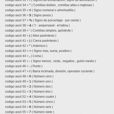
codigo ascii 33 =
!
( Signos de exclamacion, signo de admiracion )
codigo ascii 34 =
"
( Comillas dobles , comillas altas o inglesas )
codigo ascii 35 =
#
( Signo numeral o almohadilla )
codigo ascii 36 =
$
( Signo pesos )
codigo ascii 37 =
%
( Signo de porcentaje - por ciento )
codigo ascii 38 =
&
( Y - ampersand - et latina )
codigo ascii 39 =
'
( Comillas simples, apóstrofe )
codigo ascii 40 =
(
( Abre paréntesis )
codigo ascii 41 =
)
( Cierra paréntesis )
codigo ascii 42 =
*
( Asterisco )
codigo ascii 43 =
+
( Signo mas, suma, positivo )
codigo ascii 44 =
,
( Coma )
codigo ascii 45 =
-
( Signo menos , resta , negativo , guión medio )
codigo ascii 46 =
.
( Punto )
codigo ascii 47 =
/
( Barra inclinada, división, operador cociente )
codigo ascii 48 =
0
( Número cero )
codigo ascii 49 =
1
( Número uno )
codigo ascii 50 =
2
( Número dos )
codigo ascii 51 =
3
( Número tres )
codigo ascii 52 =
4
( Número cuatro )
codigo ascii 53 =
5
( Número cinco )
codigo ascii 54 =
6
( Número seis )
codigo ascii 55 =
7
( Número siete )