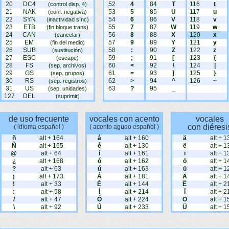
20
DC4
52
4
84
T
116
t
(control disp. 4)
21
NAK
53
5
85
U
117
u
(conf. negativa)
22
SYN
54
6
86
V
118
v
(inactividad sínc)
23
ETB
55
7
87
W
119
w
(fin bloque trans)
24
CAN
56
8
88
X
120
x
(cancelar)
25
EM
57
9
89
Y
121
y
(fin del medio)
26
SUB
58
:
90
Z
122
z
(sustitución)
27
ESC
59
;
91
[
123
{
(escape)
28
FS
60
<
92
\
124
|
(sep. archivos)
29
GS
61
=
93
]
125
}
(sep. grupos)
30
RS
62
>
94
^
126
~
(sep. registros)
31
US
63
?
95
_
(sep. unidades)
127
DEL
(suprimir)
de uso frecuente
vocales con acento
vocales
con diéresi
( idioma español )
( acento agudo español )
ñ
alt + 164
á
alt + 160
ä
alt + 1
Ñ
alt + 165
é
alt + 130
ë
alt + 1
@
alt + 64
í
alt + 161
ï
alt + 1
¿
alt + 168
ó
alt + 162
ö
alt + 1
?
alt + 63
ú
alt + 163
ü
alt + 1
¡
alt + 173
Á
alt + 181
Ä
alt + 1
!
alt + 33
É
alt + 144
Ë
alt + 2
:
alt + 58
Í
alt + 214
Ï
alt + 2
/
alt + 47
Ó
alt + 224
Ö
alt + 1
\
alt + 92
Ú
alt + 233
Ü
alt + 1