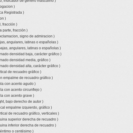
o, indicador de genero masculino )
rogacion )
ca Registrada )
on )
 fracción )
a parte, fracción )
xclamacion, signo de admiracion )
jas, angulares, latinas o españolas )
bajas, angulares, latinas o españolas )
amado densidad baja, carácter gráfico )
amado densidad media, gráfico )
mado densidad alta, carácter gráfico )
tical de recuadro gráfico )
con empalme de recuadro gráfico )
la con acento agudo )
a con acento circunflejo )
la con acento grave )
ht, bajo derecho de autor )
ical empalme izquierdo, gráfico )
tical de recuadro gráfico, verticales )
uina superior derecha de recuadro )
uina inferior derecha de recuadro )
céntimo o centésimo )