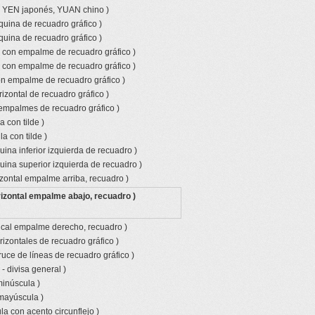
o YEN japonés, YUAN chino )
quina de recuadro gráfico )
quina de recuadro gráfico )
l con empalme de recuadro gráfico )
l con empalme de recuadro gráfico )
con empalme de recuadro gráfico )
izontal de recuadro gráfico )
empalmes de recuadro gráfico )
 con tilde )
a con tilde )
ina inferior izquierda de recuadro )
uina superior izquierda de recuadro )
izontal empalme arriba, recuadro )
rizontal empalme abajo, recuadro )
tical empalme derecho, recuadro )
rizontales de recuadro gráfico )
ruce de líneas de recuadro gráfico )
- divisa general )
minúscula )
 mayúscula )
a con acento circunflejo )