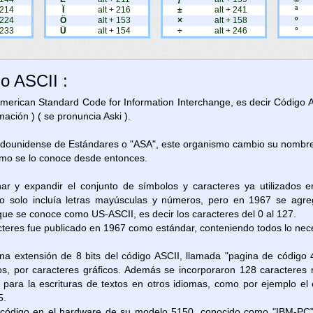
 214
Ï
alt + 216
±
alt + 241
ª
 224
Ö
alt + 153
×
alt + 158
º
 233
Ü
alt + 154
÷
alt + 246
°
go ASCII :
 American Standard Code for Information Interchange, es decir Código 
ación ) ( se pronuncia Aski ).
adounidense de Estándares o "ASA", este organismo cambio su nombre 
omo se lo conoce desde entonces.
nar y expandir el conjunto de símbolos y caracteres ya utilizados 
 solo incluía letras mayúsculas y números, pero en 1967 se agreg
 que se conoce como US-ASCII, es decir los caracteres del 0 al 127.
cteres fue publicado en 1967 como estándar, conteniendo todos lo neces
na extensión de 8 bits del código ASCII, llamada "pagina de código 
os, por caracteres gráficos. Además se incorporaron 128 caracteres 
as para la escrituras de textos en otros idiomas, como por ejemplo e
5.
e código en el hardware de su modelo 5150, conocido como "IBM-PC"