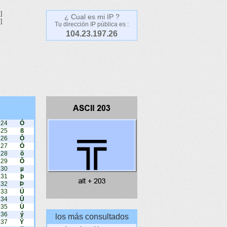
]
¿ Cual es mi IP ?
]
Tu dirección IP pública es :
104.23.197.26
224
Ó
225
ß
226
Ô
227
Ò
228
õ
229
Õ
230
µ
231
þ
232
Þ
233
Ú
234
Û
235
Ù
236
ý
los más consultados
237
Ý