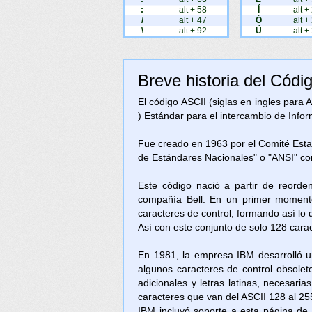
:
alt + 58
Í
alt +
/
alt + 47
Ó
alt +
\
alt + 92
Ú
alt +
Breve historia del Códi
El código ASCII (siglas en ingles para
) Estándar para el intercambio de Inform
Fue creado en 1963 por el Comité Est
de Estándares Nacionales" o "ANSI" c
Este código nació a partir de reorde
compañía Bell. En un primer momento
caracteres de control, formando así lo
Así con este conjunto de solo 128 cara
En 1981, la empresa IBM desarrolló u
algunos caracteres de control obsolet
adicionales y letras latinas, necesari
caracteres que van del ASCII 128 al 25
IBM incluyó soporte a esta página d