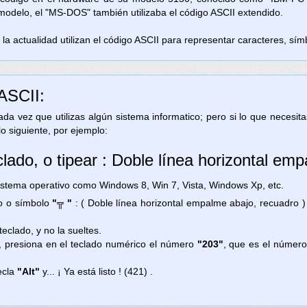
 modelo, el "MS-DOS" también utilizaba el código ASCII extendido.
la actualidad utilizan el código ASCII para representar caracteres, símb
 ASCII:
 cada vez que utilizas algún sistema informatico; pero si lo que necesi
lo siguiente, por ejemplo:
clado, o tipear : Doble línea horizontal em
ema operativo como Windows 8, Win 7, Vista, Windows Xp, etc.
no o símbolo
"╦ "
: ( Doble línea horizontal empalme abajo, recuadro 
teclado, y no la sueltes.
, presiona en el teclado numérico el número
"203"
, que es el número
ecla
"Alt"
y... ¡ Ya está listo ! (421) .