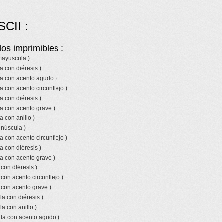
SCII :
os imprimibles :
 mayúscula )
a con diéresis )
la con acento agudo )
a con acento circunflejo )
a con diéresis )
a con acento grave )
a con anillo )
inúscula )
a con acento circunflejo )
a con diéresis )
a con acento grave )
 con diéresis )
 con acento circunflejo )
 con acento grave )
a con diéresis )
a con anillo )
la con acento agudo )