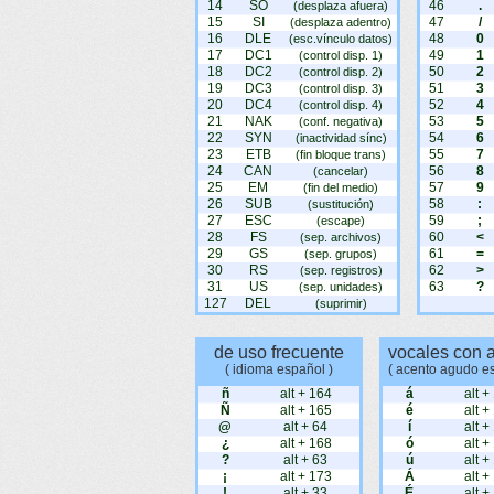
14
SO
46
.
(desplaza afuera)
15
SI
47
/
(desplaza adentro)
16
DLE
48
0
(esc.vínculo datos)
17
DC1
49
1
(control disp. 1)
18
DC2
50
2
(control disp. 2)
19
DC3
51
3
(control disp. 3)
20
DC4
52
4
(control disp. 4)
21
NAK
53
5
(conf. negativa)
22
SYN
54
6
(inactividad sínc)
23
ETB
55
7
(fin bloque trans)
24
CAN
56
8
(cancelar)
25
EM
57
9
(fin del medio)
26
SUB
58
:
(sustitución)
27
ESC
59
;
(escape)
28
FS
60
<
(sep. archivos)
29
GS
61
=
(sep. grupos)
30
RS
62
>
(sep. registros)
31
US
63
?
(sep. unidades)
127
DEL
(suprimir)
de uso frecuente
vocales con 
( idioma español )
( acento agudo e
ñ
alt + 164
á
alt +
Ñ
alt + 165
é
alt +
@
alt + 64
í
alt +
¿
alt + 168
ó
alt +
?
alt + 63
ú
alt +
¡
alt + 173
Á
alt +
!
alt + 33
É
alt +