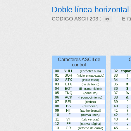
Doble línea horizonta
CODIGO ASCII 203 :
Ent
Caracteres ASCII de
C
control
00
NULL
32
espac
(carácter nulo)
01
SOH
33
!
(inicio encabezado)
02
STX
34
"
(inicio texto)
03
ETX
35
#
(fin de texto)
04
EOT
36
$
(fin transmisión)
05
ENQ
37
%
(consulta)
06
ACK
38
&
(reconocimiento)
07
BEL
39
'
(timbre)
08
BS
40
(
(retroceso)
09
HT
41
)
(tab horizontal)
10
LF
42
*
(nueva línea)
11
VT
43
+
(tab vertical)
12
FF
44
,
(nueva página)
13
CR
45
-
(retorno de carro)