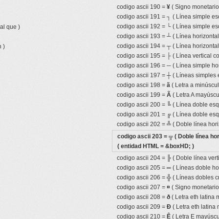
codigo ascii 190 =
¥
( Signo monetari
codigo ascii 191 =
┐
( Línea simple es
codigo ascii 192 =
└
( Línea simple es
al que )
codigo ascii 193 =
┴
( Línea horizonta
codigo ascii 194 =
┬
( Línea horizonta
 )
codigo ascii 195 =
├
( Línea vertical 
codigo ascii 196 =
─
( Línea simple hor
codigo ascii 197 =
┼
( Líneas simples 
codigo ascii 198 =
ã
( Letra a minúscula
codigo ascii 199 =
Ã
( Letra A mayúscul
codigo ascii 200 =
╚
( Línea doble esqu
codigo ascii 201 =
╔
( Línea doble esq
codigo ascii 202 =
╩
( Doble línea hor
codigo ascii 203 =
╦
( Doble línea ho
( entidad HTML = &boxHD; )
codigo ascii 204 =
╠
( Doble línea ver
codigo ascii 205 =
═
( Líneas doble ho
codigo ascii 206 =
╬
( Líneas dobles c
codigo ascii 207 =
¤
( Signo monetario 
codigo ascii 208 =
ð
( Letra eth latina 
codigo ascii 209 =
Ð
( Letra eth latina
codigo ascii 210 =
Ê
( Letra E mayúscul