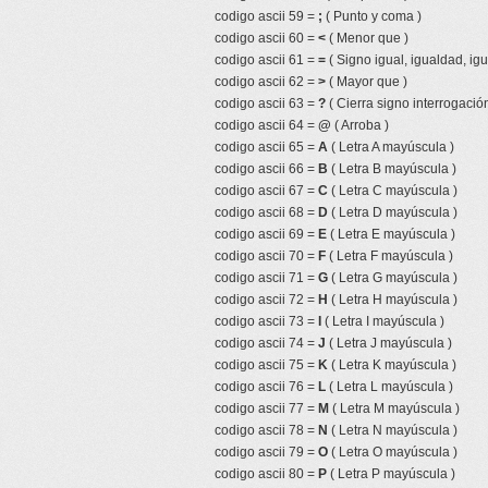
codigo ascii 59 =
;
( Punto y coma )
codigo ascii 60 =
<
( Menor que )
codigo ascii 61 =
=
( Signo igual, igualdad, igu
codigo ascii 62 =
>
( Mayor que )
codigo ascii 63 =
?
( Cierra signo interrogación
codigo ascii 64 =
@
( Arroba )
codigo ascii 65 =
A
( Letra A mayúscula )
codigo ascii 66 =
B
( Letra B mayúscula )
codigo ascii 67 =
C
( Letra C mayúscula )
codigo ascii 68 =
D
( Letra D mayúscula )
codigo ascii 69 =
E
( Letra E mayúscula )
codigo ascii 70 =
F
( Letra F mayúscula )
codigo ascii 71 =
G
( Letra G mayúscula )
codigo ascii 72 =
H
( Letra H mayúscula )
codigo ascii 73 =
I
( Letra I mayúscula )
codigo ascii 74 =
J
( Letra J mayúscula )
codigo ascii 75 =
K
( Letra K mayúscula )
codigo ascii 76 =
L
( Letra L mayúscula )
codigo ascii 77 =
M
( Letra M mayúscula )
codigo ascii 78 =
N
( Letra N mayúscula )
codigo ascii 79 =
O
( Letra O mayúscula )
codigo ascii 80 =
P
( Letra P mayúscula )