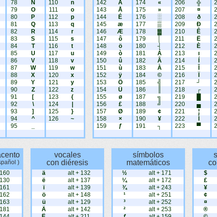
78
N
110
n
142
Ä
174
«
206
╬
79
O
111
o
143
Å
175
»
207
¤
80
P
112
p
144
É
176
░
208
ð
81
Q
113
q
145
æ
177
▒
209
Ð
82
R
114
r
146
Æ
178
▓
210
Ê
83
S
115
s
147
ô
179
│
211
Ë
84
T
116
t
148
ö
180
┤
212
È
85
U
117
u
149
ò
181
Á
213
ı
86
V
118
v
150
û
182
Â
214
Í
87
W
119
w
151
ù
183
À
215
Î
88
X
120
x
152
ÿ
184
©
216
Ï
89
Y
121
y
153
Ö
185
╣
217
┘
90
Z
122
z
154
Ü
186
║
218
┌
91
[
123
{
155
ø
187
╗
219
█
92
\
124
|
156
£
188
╝
220
▄
93
]
125
}
157
Ø
189
¢
221
¦
94
^
126
~
158
×
190
¥
222
Ì
95
_
159
ƒ
191
┐
223
▀
acento
vocales
símbolos
con diéresis
matemáticos
co
spañol )
 160
ä
alt + 132
½
alt + 171
$
 130
ë
alt + 137
¼
alt + 172
£
 161
ï
alt + 139
¾
alt + 243
¥
 162
ö
alt + 148
¹
alt + 251
¢
 163
ü
alt + 129
³
alt + 252
¤
 181
Ä
alt + 142
²
alt + 253
®
 144
Ë
alt + 211
ƒ
alt + 159
©