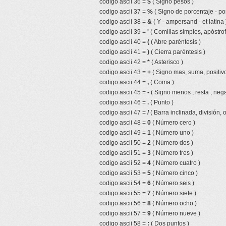
codigo ascii 36 =
$
( Signo pesos )
codigo ascii 37 =
%
( Signo de porcentaje - por
codigo ascii 38 =
&
( Y - ampersand - et latina 
codigo ascii 39 =
'
( Comillas simples, apóstrof
codigo ascii 40 =
(
( Abre paréntesis )
codigo ascii 41 =
)
( Cierra paréntesis )
codigo ascii 42 =
*
( Asterisco )
codigo ascii 43 =
+
( Signo mas, suma, positivo
codigo ascii 44 =
,
( Coma )
codigo ascii 45 =
-
( Signo menos , resta , nega
codigo ascii 46 =
.
( Punto )
codigo ascii 47 =
/
( Barra inclinada, división, 
codigo ascii 48 =
0
( Número cero )
codigo ascii 49 =
1
( Número uno )
codigo ascii 50 =
2
( Número dos )
codigo ascii 51 =
3
( Número tres )
codigo ascii 52 =
4
( Número cuatro )
codigo ascii 53 =
5
( Número cinco )
codigo ascii 54 =
6
( Número seis )
codigo ascii 55 =
7
( Número siete )
codigo ascii 56 =
8
( Número ocho )
codigo ascii 57 =
9
( Número nueve )
codigo ascii 58 =
:
( Dos puntos )