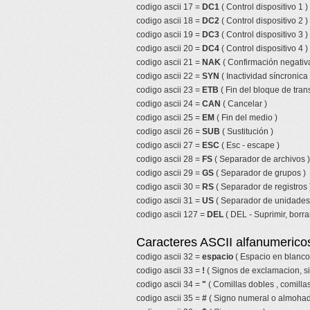
codigo ascii 17 =
DC1
( Control dispositivo 1 )
codigo ascii 18 =
DC2
( Control dispositivo 2 )
codigo ascii 19 =
DC3
( Control dispositivo 3 )
codigo ascii 20 =
DC4
( Control dispositivo 4 )
codigo ascii 21 =
NAK
( Confirmación negativa
codigo ascii 22 =
SYN
( Inactividad síncronica 
codigo ascii 23 =
ETB
( Fin del bloque de tran
codigo ascii 24 =
CAN
( Cancelar )
codigo ascii 25 =
EM
( Fin del medio )
codigo ascii 26 =
SUB
( Sustitución )
codigo ascii 27 =
ESC
( Esc - escape )
codigo ascii 28 =
FS
( Separador de archivos )
codigo ascii 29 =
GS
( Separador de grupos )
codigo ascii 30 =
RS
( Separador de registros 
codigo ascii 31 =
US
( Separador de unidades
codigo ascii 127 =
DEL
( DEL - Suprimir, borrar
Caracteres ASCII alfanumericos
codigo ascii 32 =
espacio
( Espacio en blanco
codigo ascii 33 =
!
( Signos de exclamacion, s
codigo ascii 34 =
"
( Comillas dobles , comillas
codigo ascii 35 =
#
( Signo numeral o almohadi