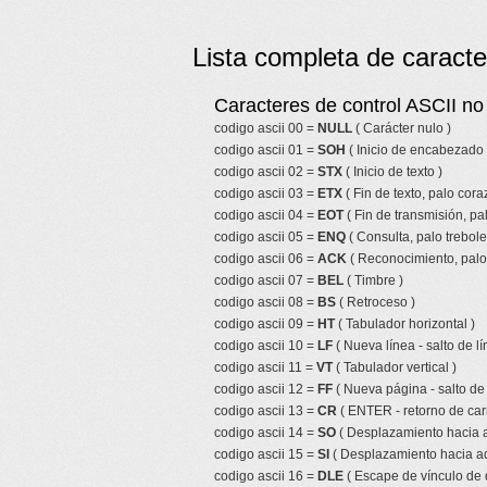
Lista completa de caracte
Caracteres de control ASCII no 
codigo ascii 00 =
NULL
( Carácter nulo )
codigo ascii 01 =
SOH
( Inicio de encabezado 
codigo ascii 02 =
STX
( Inicio de texto )
codigo ascii 03 =
ETX
( Fin de texto, palo cor
codigo ascii 04 =
EOT
( Fin de transmisión, pa
codigo ascii 05 =
ENQ
( Consulta, palo trebole
codigo ascii 06 =
ACK
( Reconocimiento, palo 
codigo ascii 07 =
BEL
( Timbre )
codigo ascii 08 =
BS
( Retroceso )
codigo ascii 09 =
HT
( Tabulador horizontal )
codigo ascii 10 =
LF
( Nueva línea - salto de lí
codigo ascii 11 =
VT
( Tabulador vertical )
codigo ascii 12 =
FF
( Nueva página - salto de
codigo ascii 13 =
CR
( ENTER - retorno de car
codigo ascii 14 =
SO
( Desplazamiento hacia a
codigo ascii 15 =
SI
( Desplazamiento hacia ad
codigo ascii 16 =
DLE
( Escape de vínculo de 