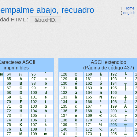
l empalme abajo, recuadro
[
Home
[
english
idad HTML :
aracteres ASCII
ASCII extendido
imprimibles
(Página de código 437)
io
64
@
96
`
128
Ç
160
á
192
└
65
A
97
a
129
ü
161
í
193
┴
66
B
98
b
130
é
162
ó
194
┬
67
C
99
c
131
â
163
ú
195
├
68
D
100
d
132
ä
164
ñ
196
─
69
E
101
e
133
à
165
Ñ
197
┼
70
F
102
f
134
å
166
ª
198
ã
71
G
103
g
135
ç
167
º
199
Ã
72
H
104
h
136
ê
168
¿
200
╚
73
I
105
i
137
ë
169
®
201
╔
74
J
106
j
138
è
170
¬
202
╩
75
K
107
k
139
ï
171
½
203
╦
76
L
108
l
140
î
172
¼
204
╠
77
M
109
m
141
ì
173
¡
205
═