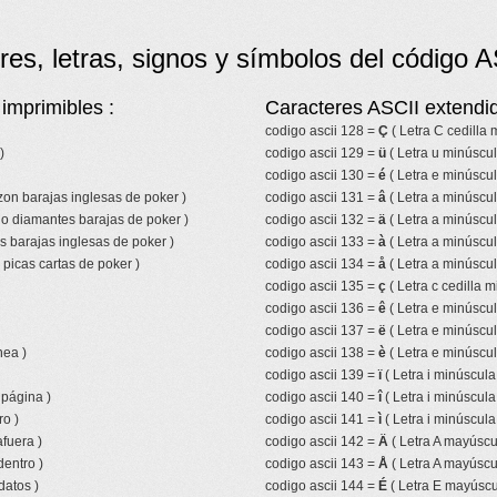
res, letras, signos y símbolos del código A
imprimibles :
Caracteres ASCII extendid
codigo ascii 128 =
Ç
( Letra C cedilla
)
codigo ascii 129 =
ü
( Letra u minúscul
codigo ascii 130 =
é
( Letra e minúscu
azon barajas inglesas de poker )
codigo ascii 131 =
â
( Letra a minúscul
lo diamantes barajas de poker )
codigo ascii 132 =
ä
( Letra a minúscul
s barajas inglesas de poker )
codigo ascii 133 =
à
( Letra a minúscul
picas cartas de poker )
codigo ascii 134 =
å
( Letra a minúscul
codigo ascii 135 =
ç
( Letra c cedilla m
codigo ascii 136 =
ê
( Letra e minúscul
codigo ascii 137 =
ë
( Letra e minúscul
nea )
codigo ascii 138 =
è
( Letra e minúscul
codigo ascii 139 =
ï
( Letra i minúscula
 página )
codigo ascii 140 =
î
( Letra i minúscula
ro )
codigo ascii 141 =
ì
( Letra i minúscula
fuera )
codigo ascii 142 =
Ä
( Letra A mayúscul
entro )
codigo ascii 143 =
Å
( Letra A mayúscul
datos )
codigo ascii 144 =
É
( Letra E mayúscu