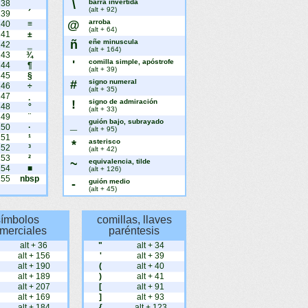
\
barra invertida
238
¯
(alt + 92)
239
´
@
arroba
240
≡
(alt + 64)
241
±
ñ
eñe minuscula
242
‗
(alt + 164)
243
¾
'
comilla simple, apóstrofe
244
¶
(alt + 39)
245
§
#
signo numeral
246
÷
(alt + 35)
247
¸
!
signo de admiración
248
°
(alt + 33)
249
¨
_
guión bajo, subrayado
250
·
(alt + 95)
251
¹
*
asterisco
252
³
(alt + 42)
253
²
~
equivalencia, tilde
254
■
(alt + 126)
255
nbsp
-
guión medio
(alt + 45)
símbolos
comillas, llaves
merciales
paréntesis
alt + 36
"
alt + 34
alt + 156
'
alt + 39
alt + 190
(
alt + 40
alt + 189
)
alt + 41
alt + 207
[
alt + 91
alt + 169
]
alt + 93
alt + 184
{
alt + 123