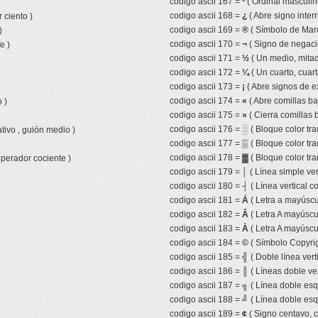
codigo ascii 167 =
º
( Ordinal masculin
codigo ascii 168 =
¿
( Abre signo inter
 ciento )
codigo ascii 169 =
®
( Símbolo de Mar
)
codigo ascii 170 =
¬
( Signo de negaci
e )
codigo ascii 171 =
½
( Un medio, mitad,
codigo ascii 172 =
¼
( Un cuarto, cuart
codigo ascii 173 =
¡
( Abre signos de e
codigo ascii 174 =
«
( Abre comillas ba
 )
codigo ascii 175 =
»
( Cierra comillas 
codigo ascii 176 =
░
( Bloque color tr
tivo , guión medio )
codigo ascii 177 =
▒
( Bloque color tr
codigo ascii 178 =
▓
( Bloque color tra
operador cociente )
codigo ascii 179 =
│
( Línea simple ver
codigo ascii 180 =
┤
( Línea vertical 
codigo ascii 181 =
Á
( Letra a mayúscu
codigo ascii 182 =
Â
( Letra A mayúscul
codigo ascii 183 =
À
( Letra A mayúscu
codigo ascii 184 =
©
( Símbolo Copyrig
codigo ascii 185 =
╣
( Doble línea vert
codigo ascii 186 =
║
( Líneas doble ver
codigo ascii 187 =
╗
( Línea doble esq
codigo ascii 188 =
╝
( Línea doble esq
codigo ascii 189 =
¢
( Signo centavo, 