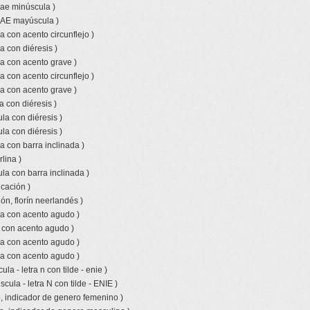
 ae minúscula )
o AE mayúscula )
a con acento circunflejo )
a con diéresis )
a con acento grave )
a con acento circunflejo )
a con acento grave )
a con diéresis )
la con diéresis )
la con diéresis )
a con barra inclinada )
lina )
la con barra inclinada )
icación )
ón, florín neerlandés )
la con acento agudo )
a con acento agudo )
la con acento agudo )
la con acento agudo )
la - letra n con tilde - enie )
ula - letra N con tilde - ENIE )
, indicador de genero femenino )