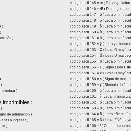
codigo ascii 145 =
æ
( Diptongo latino
codigo ascii 146 =
Æ
( Diptongo latin
codigo ascii 147 =
ô
( Letra o minúscul
codigo ascii 148 =
ö
( Letra o minúscul
 )
codigo ascii 149 =
ò
( Letra o minúscul
)
codigo ascii 150 =
û
( Letra u minúscul
smisión )
codigo ascii 151 =
ù
( Letra u minúscul
codigo ascii 152 =
ÿ
( Letra y minúscul
codigo ascii 153 =
Ö
( Letra O mayúscu
codigo ascii 154 =
Ü
( Letra U mayúscu
codigo ascii 155 =
ø
( Letra o minúscul
codigo ascii 156 =
£
( Signo Libra Ester
codigo ascii 157 =
Ø
( Letra O mayúscu
)
codigo ascii 158 =
×
( Signo de multipl
 )
codigo ascii 159 =
ƒ
( Símbolo de funci
, eliminar )
codigo ascii 160 =
á
( Letra a minúscu
codigo ascii 161 =
í
( Letra i minúscul
 imprimibles :
codigo ascii 162 =
ó
( Letra o minúscu
codigo ascii 163 =
ú
( Letra u minúscu
 )
codigo ascii 164 =
ñ
( Letra eñe minúscu
igno de admiracion )
codigo ascii 165 =
Ñ
( Letra EÑE mayúsc
 altas o inglesas )
codigo ascii 166 =
ª
( Ordinal femenino
lla )