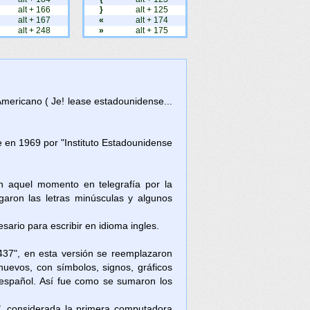
alt + 166
}
alt + 125
alt + 167
«
alt + 174
alt + 248
»
alt + 175
Americano ( Je! lease estadounidense...
en 1969 por "Instituto Estadounidense
en aquel momento en telegrafía por la
aron las letras minúsculas y algunos
ario para escribir en idioma ingles.
437", en esta versión se reemplazaron
nuevos, con símbolos, signos, gráficos
l español. Así fue como se sumaron los
, considerada la primera computadora