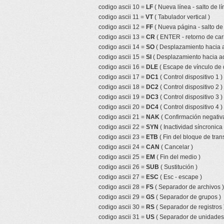
codigo ascii 10 =
LF
( Nueva línea - salto de lí
codigo ascii 11 =
VT
( Tabulador vertical )
codigo ascii 12 =
FF
( Nueva página - salto de
codigo ascii 13 =
CR
( ENTER - retorno de car
codigo ascii 14 =
SO
( Desplazamiento hacia a
codigo ascii 15 =
SI
( Desplazamiento hacia ad
codigo ascii 16 =
DLE
( Escape de vínculo de 
codigo ascii 17 =
DC1
( Control dispositivo 1 )
codigo ascii 18 =
DC2
( Control dispositivo 2 )
codigo ascii 19 =
DC3
( Control dispositivo 3 )
codigo ascii 20 =
DC4
( Control dispositivo 4 )
codigo ascii 21 =
NAK
( Confirmación negativa
codigo ascii 22 =
SYN
( Inactividad síncronica 
codigo ascii 23 =
ETB
( Fin del bloque de tran
codigo ascii 24 =
CAN
( Cancelar )
codigo ascii 25 =
EM
( Fin del medio )
codigo ascii 26 =
SUB
( Sustitución )
codigo ascii 27 =
ESC
( Esc - escape )
codigo ascii 28 =
FS
( Separador de archivos )
codigo ascii 29 =
GS
( Separador de grupos )
codigo ascii 30 =
RS
( Separador de registros 
codigo ascii 31 =
US
( Separador de unidades