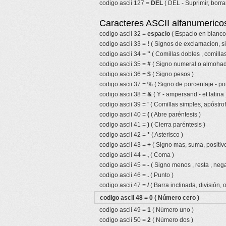
codigo ascii 127 =
DEL
( DEL - Suprimir, borrar
Caracteres ASCII alfanumericos
codigo ascii 32 =
espacio
( Espacio en blanco
codigo ascii 33 =
!
( Signos de exclamacion, s
codigo ascii 34 =
"
( Comillas dobles , comillas
codigo ascii 35 =
#
( Signo numeral o almohadi
codigo ascii 36 =
$
( Signo pesos )
codigo ascii 37 =
%
( Signo de porcentaje - por
codigo ascii 38 =
&
( Y - ampersand - et latina 
codigo ascii 39 =
'
( Comillas simples, apóstrof
codigo ascii 40 =
(
( Abre paréntesis )
codigo ascii 41 =
)
( Cierra paréntesis )
codigo ascii 42 =
*
( Asterisco )
codigo ascii 43 =
+
( Signo mas, suma, positivo
codigo ascii 44 =
,
( Coma )
codigo ascii 45 =
-
( Signo menos , resta , nega
codigo ascii 46 =
.
( Punto )
codigo ascii 47 =
/
( Barra inclinada, división, 
codigo ascii 48 =
0
( Número cero )
codigo ascii 49 =
1
( Número uno )
codigo ascii 50 =
2
( Número dos )