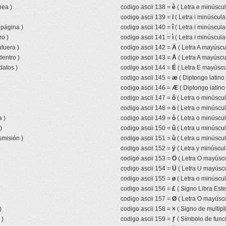
nea )
codigo ascii 138 =
è
( Letra e minúscul
codigo ascii 139 =
ï
( Letra i minúscula
 página )
codigo ascii 140 =
î
( Letra i minúscula
ro )
codigo ascii 141 =
ì
( Letra i minúscula
fuera )
codigo ascii 142 =
Ä
( Letra A mayúscul
entro )
codigo ascii 143 =
Å
( Letra A mayúscul
datos )
codigo ascii 144 =
É
( Letra E mayúscu
codigo ascii 145 =
æ
( Diptongo latino
codigo ascii 146 =
Æ
( Diptongo latin
codigo ascii 147 =
ô
( Letra o minúscul
codigo ascii 148 =
ö
( Letra o minúscul
 )
codigo ascii 149 =
ò
( Letra o minúscul
)
codigo ascii 150 =
û
( Letra u minúscul
smisión )
codigo ascii 151 =
ù
( Letra u minúscul
codigo ascii 152 =
ÿ
( Letra y minúscul
codigo ascii 153 =
Ö
( Letra O mayúscu
codigo ascii 154 =
Ü
( Letra U mayúscu
codigo ascii 155 =
ø
( Letra o minúscul
codigo ascii 156 =
£
( Signo Libra Ester
codigo ascii 157 =
Ø
( Letra O mayúscu
)
codigo ascii 158 =
×
( Signo de multipl
 )
codigo ascii 159 =
ƒ
( Símbolo de funci