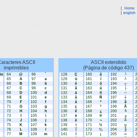
[
Home
[
english
aracteres ASCII
ASCII extendido
imprimibles
(Página de código 437)
io
64
@
96
`
128
Ç
160
á
192
└
65
A
97
a
129
ü
161
í
193
┴
66
B
98
b
130
é
162
ó
194
┬
67
C
99
c
131
â
163
ú
195
├
68
D
100
d
132
ä
164
ñ
196
─
69
E
101
e
133
à
165
Ñ
197
┼
70
F
102
f
134
å
166
ª
198
ã
71
G
103
g
135
ç
167
º
199
Ã
72
H
104
h
136
ê
168
¿
200
╚
73
I
105
i
137
ë
169
®
201
╔
74
J
106
j
138
è
170
¬
202
╩
75
K
107
k
139
ï
171
½
203
╦
76
L
108
l
140
î
172
¼
204
╠
77
M
109
m
141
ì
173
¡
205
═