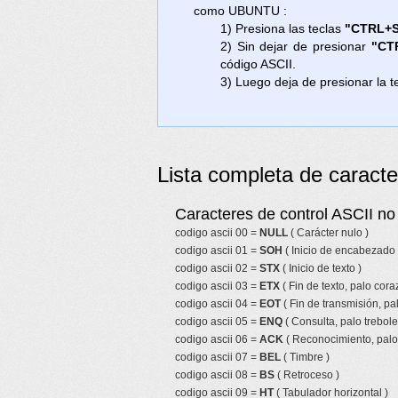
como UBUNTU :
1) Presiona las teclas
"CTRL+S
2) Sin dejar de presionar
"CT
código ASCII.
3) Luego deja de presionar la t
Lista completa de caracte
Caracteres de control ASCII no 
codigo ascii 00 =
NULL
( Carácter nulo )
codigo ascii 01 =
SOH
( Inicio de encabezado 
codigo ascii 02 =
STX
( Inicio de texto )
codigo ascii 03 =
ETX
( Fin de texto, palo cor
codigo ascii 04 =
EOT
( Fin de transmisión, pa
codigo ascii 05 =
ENQ
( Consulta, palo trebole
codigo ascii 06 =
ACK
( Reconocimiento, palo 
codigo ascii 07 =
BEL
( Timbre )
codigo ascii 08 =
BS
( Retroceso )
codigo ascii 09 =
HT
( Tabulador horizontal )