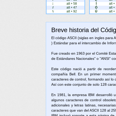
:
alt + 58
Í
alt +
/
alt + 47
Ó
alt +
\
alt + 92
Ú
alt +
Breve historia del Códi
El código ASCII (siglas en ingles para
) Estándar para el intercambio de Inform
Fue creado en 1963 por el Comité Est
de Estándares Nacionales" o "ANSI" c
Este código nació a partir de reorde
compañía Bell. En un primer momento
caracteres de control, formando así lo
Así con este conjunto de solo 128 cara
En 1981, la empresa IBM desarrolló u
algunos caracteres de control obsolet
adicionales y letras latinas, necesari
caracteres que van del ASCII 128 al 25
IBM incluyó soporte a esta página d