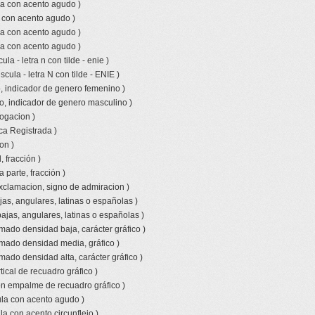
la con acento agudo )
a con acento agudo )
la con acento agudo )
la con acento agudo )
la - letra n con tilde - enie )
ula - letra N con tilde - ENIE )
, indicador de genero femenino )
o, indicador de genero masculino )
rogacion )
ca Registrada )
on )
 fracción )
a parte, fracción )
xclamacion, signo de admiracion )
jas, angulares, latinas o españolas )
bajas, angulares, latinas o españolas )
amado densidad baja, carácter gráfico )
amado densidad media, gráfico )
mado densidad alta, carácter gráfico )
tical de recuadro gráfico )
con empalme de recuadro gráfico )
la con acento agudo )
a con acento circunflejo )