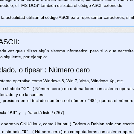
 modelo, el "MS-DOS" también utilizaba el código ASCII extendido.
la actualidad utilizan el código ASCII para representar caracteres, símb
 ASCII:
 cada vez que utilizas algún sistema informatico; pero si lo que necesi
lo siguiente, por ejemplo:
clado, o tipear : Número cero
ema operativo como Windows 8, Win 7, Vista, Windows Xp, etc.
no o símbolo
"0 "
: ( Número cero ) en ordenadores con sistema operat
teclado, y no la sueltes.
, presiona en el teclado numérico el número
"48"
, que es el número
ecla
"Alt"
y... ¡ Ya está listo ! (267) .
 operativo GNU/Linux, como Ubuntu ( Fedora o Debian solo con escri
no o símbolo
"0"
: ( Número cero ) en computadoras con sistema opera