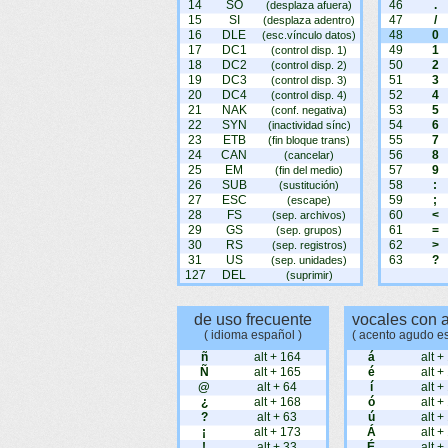
14
SO
46
.
(desplaza afuera)
15
SI
47
/
(desplaza adentro)
16
DLE
48
0
(esc.vínculo datos)
17
DC1
49
1
(control disp. 1)
18
DC2
50
2
(control disp. 2)
19
DC3
51
3
(control disp. 3)
20
DC4
52
4
(control disp. 4)
21
NAK
53
5
(conf. negativa)
22
SYN
54
6
(inactividad sínc)
23
ETB
55
7
(fin bloque trans)
24
CAN
56
8
(cancelar)
25
EM
57
9
(fin del medio)
26
SUB
58
:
(sustitución)
27
ESC
59
;
(escape)
28
FS
60
<
(sep. archivos)
29
GS
61
=
(sep. grupos)
30
RS
62
>
(sep. registros)
31
US
63
?
(sep. unidades)
127
DEL
(suprimir)
de uso frecuente
vocales con 
( idioma español )
( acento agudo e
ñ
alt + 164
á
alt +
Ñ
alt + 165
é
alt +
@
alt + 64
í
alt +
¿
alt + 168
ó
alt +
?
alt + 63
ú
alt +
¡
alt + 173
Á
alt +
!
alt + 33
É
alt +