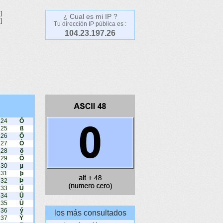
]
¿ Cual es mi IP ?
]
Tu dirección IP pública es :
104.23.197.26
224
Ó
225
ß
226
Ô
227
Ò
228
õ
229
Õ
230
µ
231
þ
232
Þ
233
Ú
234
Û
235
Ù
236
ý
los más consultados
237
Ý