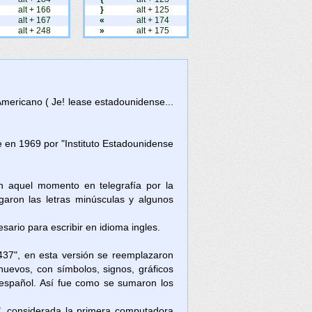
alt + 166
}
alt + 125
alt + 167
«
alt + 174
alt + 248
»
alt + 175
Americano ( Je! lease estadounidense...
en 1969 por "Instituto Estadounidense
en aquel momento en telegrafía por la
aron las letras minúsculas y algunos
ario para escribir en idioma ingles.
437", en esta versión se reemplazaron
nuevos, con símbolos, signos, gráficos
l español. Así fue como se sumaron los
, considerada la primera computadora