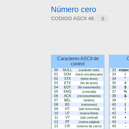
Número cero
CODIGO ASCII 48 :
Caracteres ASCII de
C
control
00
NULL
32
espac
(carácter nulo)
01
SOH
33
!
(inicio encabezado)
02
STX
34
"
(inicio texto)
03
ETX
35
#
(fin de texto)
04
EOT
36
$
(fin transmisión)
05
ENQ
37
%
(consulta)
06
ACK
38
&
(reconocimiento)
07
BEL
39
'
(timbre)
08
BS
40
(
(retroceso)
09
HT
41
)
(tab horizontal)
10
LF
42
*
(nueva línea)
11
VT
43
+
(tab vertical)
12
FF
44
,
(nueva página)
13
CR
45
-
(retorno de carro)