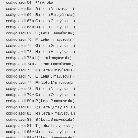
codigo ascii 64 =
@
( Arroba )
codigo ascii 65 =
A
( Letra A mayúscula )
codigo ascii 66 =
B
( Letra B mayúscula )
codigo ascii 67 =
C
( Letra C mayúscula )
codigo ascii 68 =
D
( Letra D mayúscula )
codigo ascii 69 =
E
( Letra E mayúscula )
codigo ascii 70 =
F
( Letra F mayúscula )
codigo ascii 71 =
G
( Letra G mayúscula )
codigo ascii 72 =
H
( Letra H mayúscula )
codigo ascii 73 =
I
( Letra I mayúscula )
codigo ascii 74 =
J
( Letra J mayúscula )
codigo ascii 75 =
K
( Letra K mayúscula )
codigo ascii 76 =
L
( Letra L mayúscula )
codigo ascii 77 =
M
( Letra M mayúscula )
codigo ascii 78 =
N
( Letra N mayúscula )
codigo ascii 79 =
O
( Letra O mayúscula )
codigo ascii 80 =
P
( Letra P mayúscula )
codigo ascii 81 =
Q
( Letra Q mayúscula )
codigo ascii 82 =
R
( Letra R mayúscula )
codigo ascii 83 =
S
( Letra S mayúscula )
codigo ascii 84 =
T
( Letra T mayúscula )
codigo ascii 85 =
U
( Letra U mayúscula )