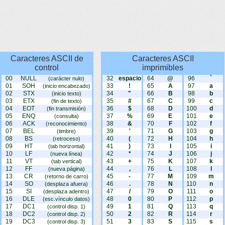
Caracteres ASCII de
Caracteres ASCII
control
imprimibles
00
NULL
32
espacio
64
@
96
`
(carácter nulo)
01
SOH
33
!
65
A
97
a
(inicio encabezado)
02
STX
34
"
66
B
98
b
(inicio texto)
03
ETX
35
#
67
C
99
c
(fin de texto)
04
EOT
36
$
68
D
100
d
(fin transmisión)
05
ENQ
37
%
69
E
101
e
(consulta)
06
ACK
38
&
70
F
102
f
(reconocimiento)
07
BEL
39
'
71
G
103
g
(timbre)
08
BS
40
(
72
H
104
h
(retroceso)
09
HT
41
)
73
I
105
i
(tab horizontal)
10
LF
42
*
74
J
106
j
(nueva línea)
11
VT
43
+
75
K
107
k
(tab vertical)
12
FF
44
,
76
L
108
l
(nueva página)
13
CR
45
-
77
M
109
m
(retorno de carro)
14
SO
46
.
78
N
110
n
(desplaza afuera)
15
SI
47
/
79
O
111
o
(desplaza adentro)
16
DLE
48
0
80
P
112
p
(esc.vínculo datos)
17
DC1
49
1
81
Q
113
q
(control disp. 1)
18
DC2
50
2
82
R
114
r
(control disp. 2)
19
DC3
51
3
83
S
115
s
(control disp. 3)