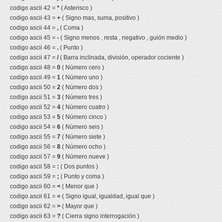
codigo ascii 42 =
*
( Asterisco )
codigo ascii 43 =
+
( Signo mas, suma, positivo )
codigo ascii 44 =
,
( Coma )
codigo ascii 45 =
-
( Signo menos , resta , negativo , guión medio )
codigo ascii 46 =
.
( Punto )
codigo ascii 47 =
/
( Barra inclinada, división, operador cociente )
codigo ascii 48 =
0
( Número cero )
codigo ascii 49 =
1
( Número uno )
codigo ascii 50 =
2
( Número dos )
codigo ascii 51 =
3
( Número tres )
codigo ascii 52 =
4
( Número cuatro )
codigo ascii 53 =
5
( Número cinco )
codigo ascii 54 =
6
( Número seis )
codigo ascii 55 =
7
( Número siete )
codigo ascii 56 =
8
( Número ocho )
codigo ascii 57 =
9
( Número nueve )
codigo ascii 58 =
:
( Dos puntos )
codigo ascii 59 =
;
( Punto y coma )
codigo ascii 60 =
<
( Menor que )
codigo ascii 61 =
=
( Signo igual, igualdad, igual que )
codigo ascii 62 =
>
( Mayor que )
codigo ascii 63 =
?
( Cierra signo interrogación )