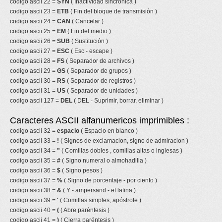
codigo ascii 22 =
SYN
( Inactividad síncronica )
codigo ascii 23 =
ETB
( Fin del bloque de transmisión )
codigo ascii 24 =
CAN
( Cancelar )
codigo ascii 25 =
EM
( Fin del medio )
codigo ascii 26 =
SUB
( Sustitución )
codigo ascii 27 =
ESC
( Esc - escape )
codigo ascii 28 =
FS
( Separador de archivos )
codigo ascii 29 =
GS
( Separador de grupos )
codigo ascii 30 =
RS
( Separador de registros )
codigo ascii 31 =
US
( Separador de unidades )
codigo ascii 127 =
DEL
( DEL - Suprimir, borrar, eliminar )
Caracteres ASCII alfanumericos imprimibles :
codigo ascii 32 =
espacio
( Espacio en blanco )
codigo ascii 33 =
!
( Signos de exclamacion, signo de admiracion )
codigo ascii 34 =
"
( Comillas dobles , comillas altas o inglesas )
codigo ascii 35 =
#
( Signo numeral o almohadilla )
codigo ascii 36 =
$
( Signo pesos )
codigo ascii 37 =
%
( Signo de porcentaje - por ciento )
codigo ascii 38 =
&
( Y - ampersand - et latina )
codigo ascii 39 =
'
( Comillas simples, apóstrofe )
codigo ascii 40 =
(
( Abre paréntesis )
codigo ascii 41 =
)
( Cierra paréntesis )