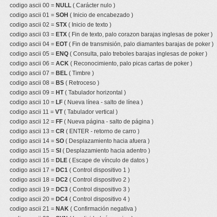
codigo ascii 00 =
NULL
( Carácter nulo )
codigo ascii 01 =
SOH
( Inicio de encabezado )
codigo ascii 02 =
STX
( Inicio de texto )
codigo ascii 03 =
ETX
( Fin de texto, palo corazon barajas inglesas de poker )
codigo ascii 04 =
EOT
( Fin de transmisión, palo diamantes barajas de poker )
codigo ascii 05 =
ENQ
( Consulta, palo treboles barajas inglesas de poker )
codigo ascii 06 =
ACK
( Reconocimiento, palo picas cartas de poker )
codigo ascii 07 =
BEL
( Timbre )
codigo ascii 08 =
BS
( Retroceso )
codigo ascii 09 =
HT
( Tabulador horizontal )
codigo ascii 10 =
LF
( Nueva línea - salto de línea )
codigo ascii 11 =
VT
( Tabulador vertical )
codigo ascii 12 =
FF
( Nueva página - salto de página )
codigo ascii 13 =
CR
( ENTER - retorno de carro )
codigo ascii 14 =
SO
( Desplazamiento hacia afuera )
codigo ascii 15 =
SI
( Desplazamiento hacia adentro )
codigo ascii 16 =
DLE
( Escape de vínculo de datos )
codigo ascii 17 =
DC1
( Control dispositivo 1 )
codigo ascii 18 =
DC2
( Control dispositivo 2 )
codigo ascii 19 =
DC3
( Control dispositivo 3 )
codigo ascii 20 =
DC4
( Control dispositivo 4 )
codigo ascii 21 =
NAK
( Confirmación negativa )