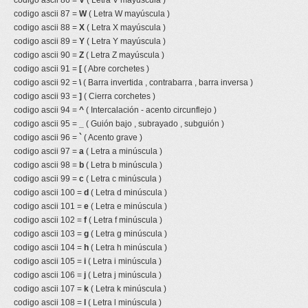
codigo ascii 86 =
V
( Letra V mayúscula )
codigo ascii 87 =
W
( Letra W mayúscula )
codigo ascii 88 =
X
( Letra X mayúscula )
codigo ascii 89 =
Y
( Letra Y mayúscula )
codigo ascii 90 =
Z
( Letra Z mayúscula )
codigo ascii 91 =
[
( Abre corchetes )
codigo ascii 92 =
\
( Barra invertida , contrabarra , barra inversa )
codigo ascii 93 =
]
( Cierra corchetes )
codigo ascii 94 =
^
( Intercalación - acento circunflejo )
codigo ascii 95 =
_
( Guión bajo , subrayado , subguión )
codigo ascii 96 =
`
( Acento grave )
codigo ascii 97 =
a
( Letra a minúscula )
codigo ascii 98 =
b
( Letra b minúscula )
codigo ascii 99 =
c
( Letra c minúscula )
codigo ascii 100 =
d
( Letra d minúscula )
codigo ascii 101 =
e
( Letra e minúscula )
codigo ascii 102 =
f
( Letra f minúscula )
codigo ascii 103 =
g
( Letra g minúscula )
codigo ascii 104 =
h
( Letra h minúscula )
codigo ascii 105 =
i
( Letra i minúscula )
codigo ascii 106 =
j
( Letra j minúscula )
codigo ascii 107 =
k
( Letra k minúscula )
codigo ascii 108 =
l
( Letra l minúscula )