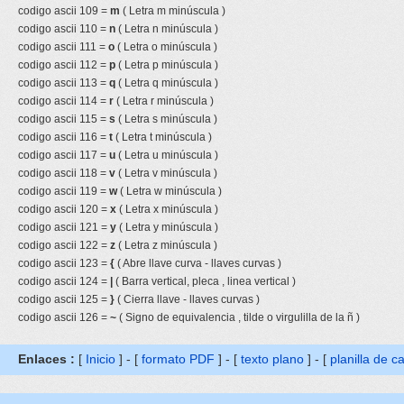
codigo ascii 109 =
m
( Letra m minúscula )
codigo ascii 110 =
n
( Letra n minúscula )
codigo ascii 111 =
o
( Letra o minúscula )
codigo ascii 112 =
p
( Letra p minúscula )
codigo ascii 113 =
q
( Letra q minúscula )
codigo ascii 114 =
r
( Letra r minúscula )
codigo ascii 115 =
s
( Letra s minúscula )
codigo ascii 116 =
t
( Letra t minúscula )
codigo ascii 117 =
u
( Letra u minúscula )
codigo ascii 118 =
v
( Letra v minúscula )
codigo ascii 119 =
w
( Letra w minúscula )
codigo ascii 120 =
x
( Letra x minúscula )
codigo ascii 121 =
y
( Letra y minúscula )
codigo ascii 122 =
z
( Letra z minúscula )
codigo ascii 123 =
{
( Abre llave curva - llaves curvas )
codigo ascii 124 =
|
( Barra vertical, pleca , linea vertical )
codigo ascii 125 =
}
( Cierra llave - llaves curvas )
codigo ascii 126 =
~
( Signo de equivalencia , tilde o virgulilla de la ñ )
Enlaces :
[
Inicio
] - [
formato PDF
] - [
texto plano
] - [
planilla de c