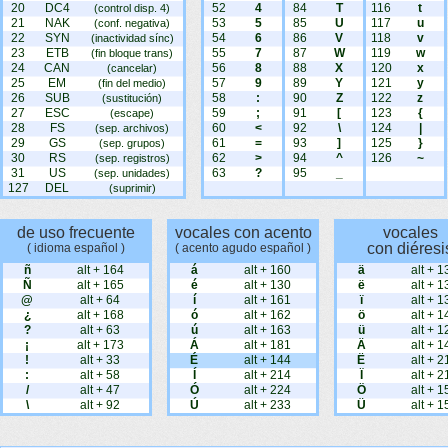
20
DC4
52
4
84
T
116
t
(control disp. 4)
21
NAK
53
5
85
U
117
u
(conf. negativa)
22
SYN
54
6
86
V
118
v
(inactividad sínc)
23
ETB
55
7
87
W
119
w
(fin bloque trans)
24
CAN
56
8
88
X
120
x
(cancelar)
25
EM
57
9
89
Y
121
y
(fin del medio)
26
SUB
58
:
90
Z
122
z
(sustitución)
27
ESC
59
;
91
[
123
{
(escape)
28
FS
60
<
92
\
124
|
(sep. archivos)
29
GS
61
=
93
]
125
}
(sep. grupos)
30
RS
62
>
94
^
126
~
(sep. registros)
31
US
63
?
95
_
(sep. unidades)
127
DEL
(suprimir)
de uso frecuente
vocales con acento
vocales
con diéresi
( idioma español )
( acento agudo español )
ñ
alt + 164
á
alt + 160
ä
alt + 1
Ñ
alt + 165
é
alt + 130
ë
alt + 1
@
alt + 64
í
alt + 161
ï
alt + 1
¿
alt + 168
ó
alt + 162
ö
alt + 1
?
alt + 63
ú
alt + 163
ü
alt + 1
¡
alt + 173
Á
alt + 181
Ä
alt + 1
!
alt + 33
É
alt + 144
Ë
alt + 2
:
alt + 58
Í
alt + 214
Ï
alt + 2
/
alt + 47
Ó
alt + 224
Ö
alt + 1
\
alt + 92
Ú
alt + 233
Ü
alt + 1