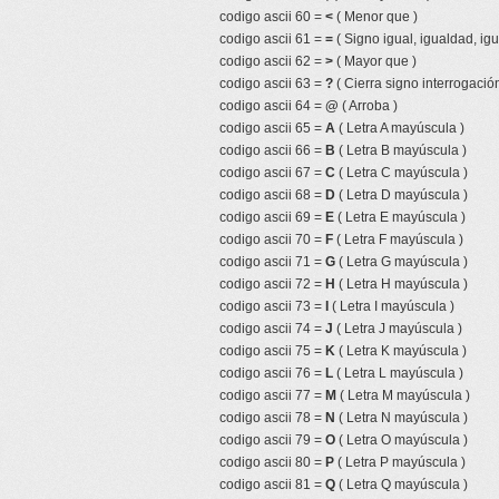
codigo ascii 60 =
<
( Menor que )
codigo ascii 61 =
=
( Signo igual, igualdad, igu
codigo ascii 62 =
>
( Mayor que )
codigo ascii 63 =
?
( Cierra signo interrogación
codigo ascii 64 =
@
( Arroba )
codigo ascii 65 =
A
( Letra A mayúscula )
codigo ascii 66 =
B
( Letra B mayúscula )
codigo ascii 67 =
C
( Letra C mayúscula )
codigo ascii 68 =
D
( Letra D mayúscula )
codigo ascii 69 =
E
( Letra E mayúscula )
codigo ascii 70 =
F
( Letra F mayúscula )
codigo ascii 71 =
G
( Letra G mayúscula )
codigo ascii 72 =
H
( Letra H mayúscula )
codigo ascii 73 =
I
( Letra I mayúscula )
codigo ascii 74 =
J
( Letra J mayúscula )
codigo ascii 75 =
K
( Letra K mayúscula )
codigo ascii 76 =
L
( Letra L mayúscula )
codigo ascii 77 =
M
( Letra M mayúscula )
codigo ascii 78 =
N
( Letra N mayúscula )
codigo ascii 79 =
O
( Letra O mayúscula )
codigo ascii 80 =
P
( Letra P mayúscula )
codigo ascii 81 =
Q
( Letra Q mayúscula )