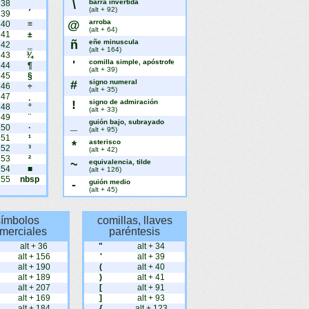
\
barra invertida
238
¯
(alt + 92)
239
´
@
arroba
240
≡
(alt + 64)
241
±
ñ
eñe minuscula
242
‗
(alt + 164)
243
¾
'
comilla simple, apóstrofe
244
¶
(alt + 39)
245
§
#
signo numeral
246
÷
(alt + 35)
247
¸
!
signo de admiración
248
°
(alt + 33)
249
¨
_
guión bajo, subrayado
250
·
(alt + 95)
251
¹
*
asterisco
252
³
(alt + 42)
253
²
~
equivalencia, tilde
254
■
(alt + 126)
255
nbsp
-
guión medio
(alt + 45)
símbolos
comillas, llaves
merciales
paréntesis
alt + 36
"
alt + 34
alt + 156
'
alt + 39
alt + 190
(
alt + 40
alt + 189
)
alt + 41
alt + 207
[
alt + 91
alt + 169
]
alt + 93
alt + 184
{
alt + 123