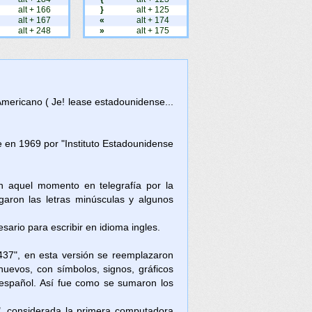
alt + 166
}
alt + 125
alt + 167
«
alt + 174
alt + 248
»
alt + 175
Americano ( Je! lease estadounidense...
en 1969 por "Instituto Estadounidense
en aquel momento en telegrafía por la
aron las letras minúsculas y algunos
ario para escribir en idioma ingles.
437", en esta versión se reemplazaron
nuevos, con símbolos, signos, gráficos
l español. Así fue como se sumaron los
, considerada la primera computadora