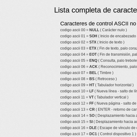
Lista completa de caracte
Caracteres de control ASCII no 
codigo ascii 00 =
NULL
( Carácter nulo )
codigo ascii 01 =
SOH
( Inicio de encabezado 
codigo ascii 02 =
STX
( Inicio de texto )
codigo ascii 03 =
ETX
( Fin de texto, palo cor
codigo ascii 04 =
EOT
( Fin de transmisión, pa
codigo ascii 05 =
ENQ
( Consulta, palo trebole
codigo ascii 06 =
ACK
( Reconocimiento, palo 
codigo ascii 07 =
BEL
( Timbre )
codigo ascii 08 =
BS
( Retroceso )
codigo ascii 09 =
HT
( Tabulador horizontal )
codigo ascii 10 =
LF
( Nueva línea - salto de lí
codigo ascii 11 =
VT
( Tabulador vertical )
codigo ascii 12 =
FF
( Nueva página - salto de
codigo ascii 13 =
CR
( ENTER - retorno de car
codigo ascii 14 =
SO
( Desplazamiento hacia a
codigo ascii 15 =
SI
( Desplazamiento hacia ad
codigo ascii 16 =
DLE
( Escape de vínculo de 
codigo ascii 17 =
DC1
( Control dispositivo 1 )