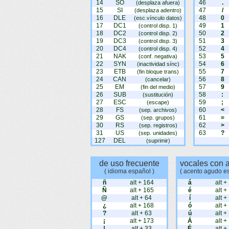
14
SO
46
.
(desplaza afuera)
15
SI
47
/
(desplaza adentro)
16
DLE
48
0
(esc.vínculo datos)
17
DC1
49
1
(control disp. 1)
18
DC2
50
2
(control disp. 2)
19
DC3
51
3
(control disp. 3)
20
DC4
52
4
(control disp. 4)
21
NAK
53
5
(conf. negativa)
22
SYN
54
6
(inactividad sínc)
23
ETB
55
7
(fin bloque trans)
24
CAN
56
8
(cancelar)
25
EM
57
9
(fin del medio)
26
SUB
58
:
(sustitución)
27
ESC
59
;
(escape)
28
FS
60
<
(sep. archivos)
29
GS
61
=
(sep. grupos)
30
RS
62
>
(sep. registros)
31
US
63
?
(sep. unidades)
127
DEL
(suprimir)
de uso frecuente
vocales con 
( idioma español )
( acento agudo e
ñ
alt + 164
á
alt +
Ñ
alt + 165
é
alt +
@
alt + 64
í
alt +
¿
alt + 168
ó
alt +
?
alt + 63
ú
alt +
¡
alt + 173
Á
alt +
!
alt + 33
É
alt +