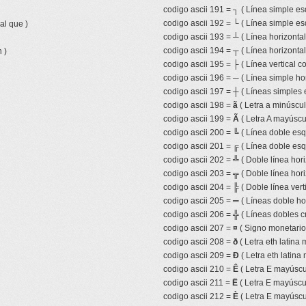
codigo ascii 191 =
┐
( Línea simple es
codigo ascii 192 =
└
( Línea simple es
al que )
codigo ascii 193 =
┴
( Línea horizonta
codigo ascii 194 =
┬
( Línea horizonta
 )
codigo ascii 195 =
├
( Línea vertical 
codigo ascii 196 =
─
( Línea simple hor
codigo ascii 197 =
┼
( Líneas simples 
codigo ascii 198 =
ã
( Letra a minúscula
codigo ascii 199 =
Ã
( Letra A mayúscul
codigo ascii 200 =
╚
( Línea doble esqu
codigo ascii 201 =
╔
( Línea doble esq
codigo ascii 202 =
╩
( Doble línea hor
codigo ascii 203 =
╦
( Doble línea hor
codigo ascii 204 =
╠
( Doble línea ver
codigo ascii 205 =
═
( Líneas doble ho
codigo ascii 206 =
╬
( Líneas dobles c
codigo ascii 207 =
¤
( Signo monetario 
codigo ascii 208 =
ð
( Letra eth latina 
codigo ascii 209 =
Ð
( Letra eth latina
codigo ascii 210 =
Ê
( Letra E mayúscul
codigo ascii 211 =
Ë
( Letra E mayúscul
codigo ascii 212 =
È
( Letra E mayúscu