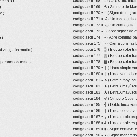
codigo ascii 168 =
¿
( Abre signo inter
 ciento )
codigo ascii 169 =
®
( Símbolo de Mar
)
codigo ascii 170 =
¬
( Signo de negaci
e )
codigo ascii 171 =
½
( Un medio, mitad,
codigo ascii 172 =
¼
( Un cuarto, cuart
codigo ascii 173 =
¡
( Abre signos de e
codigo ascii 174 =
«
( Abre comillas ba
 )
codigo ascii 175 =
»
( Cierra comillas 
codigo ascii 176 =
░
( Bloque color tr
tivo , guión medio )
codigo ascii 177 =
▒
( Bloque color tr
codigo ascii 178 =
▓
( Bloque color tra
operador cociente )
codigo ascii 179 =
│
( Línea simple ver
codigo ascii 180 =
┤
( Línea vertical 
codigo ascii 181 =
Á
( Letra a mayúscu
codigo ascii 182 =
Â
( Letra A mayúscul
codigo ascii 183 =
À
( Letra A mayúscu
codigo ascii 184 =
©
( Símbolo Copyrig
codigo ascii 185 =
╣
( Doble línea vert
codigo ascii 186 =
║
( Líneas doble ver
codigo ascii 187 =
╗
( Línea doble esq
codigo ascii 188 =
╝
( Línea doble esq
codigo ascii 189 =
¢
( Signo centavo, 
codigo ascii 190 =
¥
( Signo monetari