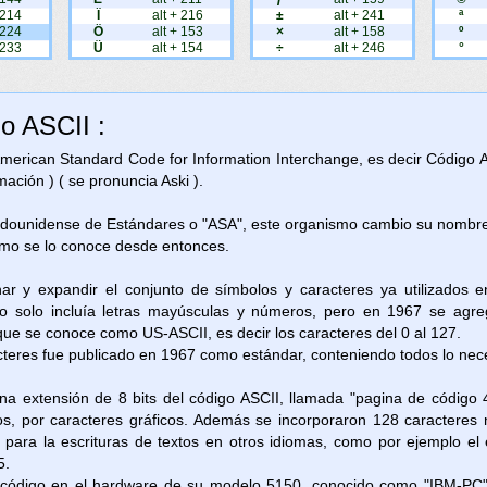
 214
Ï
alt + 216
±
alt + 241
ª
 224
Ö
alt + 153
×
alt + 158
º
 233
Ü
alt + 154
÷
alt + 246
°
go ASCII :
 American Standard Code for Information Interchange, es decir Código 
ación ) ( se pronuncia Aski ).
adounidense de Estándares o "ASA", este organismo cambio su nombre 
omo se lo conoce desde entonces.
nar y expandir el conjunto de símbolos y caracteres ya utilizados 
 solo incluía letras mayúsculas y números, pero en 1967 se agreg
 que se conoce como US-ASCII, es decir los caracteres del 0 al 127.
cteres fue publicado en 1967 como estándar, conteniendo todos lo neces
na extensión de 8 bits del código ASCII, llamada "pagina de código 
os, por caracteres gráficos. Además se incorporaron 128 caracteres 
as para la escrituras de textos en otros idiomas, como por ejemplo e
5.
e código en el hardware de su modelo 5150, conocido como "IBM-PC"