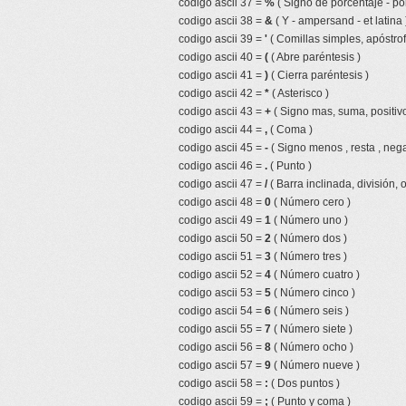
codigo ascii 37 =
%
( Signo de porcentaje - por
codigo ascii 38 =
&
( Y - ampersand - et latina 
codigo ascii 39 =
'
( Comillas simples, apóstrof
codigo ascii 40 =
(
( Abre paréntesis )
codigo ascii 41 =
)
( Cierra paréntesis )
codigo ascii 42 =
*
( Asterisco )
codigo ascii 43 =
+
( Signo mas, suma, positivo
codigo ascii 44 =
,
( Coma )
codigo ascii 45 =
-
( Signo menos , resta , nega
codigo ascii 46 =
.
( Punto )
codigo ascii 47 =
/
( Barra inclinada, división, 
codigo ascii 48 =
0
( Número cero )
codigo ascii 49 =
1
( Número uno )
codigo ascii 50 =
2
( Número dos )
codigo ascii 51 =
3
( Número tres )
codigo ascii 52 =
4
( Número cuatro )
codigo ascii 53 =
5
( Número cinco )
codigo ascii 54 =
6
( Número seis )
codigo ascii 55 =
7
( Número siete )
codigo ascii 56 =
8
( Número ocho )
codigo ascii 57 =
9
( Número nueve )
codigo ascii 58 =
:
( Dos puntos )
codigo ascii 59 =
;
( Punto y coma )