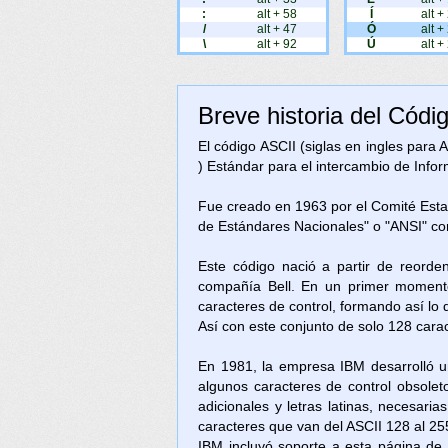
:
alt + 58
Í
alt +
/
alt + 47
Ó
alt +
\
alt + 92
Ú
alt +
Breve historia del Códi
El código ASCII (siglas en ingles para
) Estándar para el intercambio de Inform
Fue creado en 1963 por el Comité Est
de Estándares Nacionales" o "ANSI" c
Este código nació a partir de reorde
compañía Bell. En un primer momento
caracteres de control, formando así lo
Así con este conjunto de solo 128 cara
En 1981, la empresa IBM desarrolló u
algunos caracteres de control obsolet
adicionales y letras latinas, necesari
caracteres que van del ASCII 128 al 25
IBM incluyó soporte a esta página d