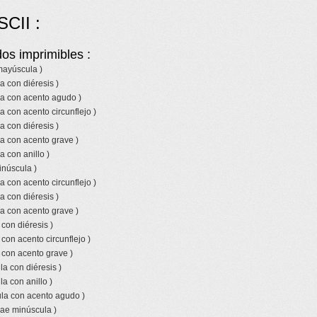
SCII :
os imprimibles :
 mayúscula )
a con diéresis )
la con acento agudo )
a con acento circunflejo )
a con diéresis )
a con acento grave )
a con anillo )
inúscula )
a con acento circunflejo )
a con diéresis )
a con acento grave )
 con diéresis )
 con acento circunflejo )
 con acento grave )
a con diéresis )
a con anillo )
la con acento agudo )
 ae minúscula )