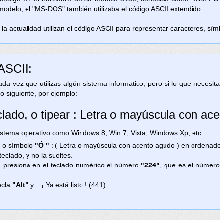
 modelo, el "MS-DOS" también utilizaba el código ASCII extendido.
la actualidad utilizan el código ASCII para representar caracteres, símb
 ASCII:
 cada vez que utilizas algún sistema informatico; pero si lo que necesi
lo siguiente, por ejemplo:
clado, o tipear : Letra o mayúscula con ac
ema operativo como Windows 8, Win 7, Vista, Windows Xp, etc.
no o símbolo
"Ó "
: ( Letra o mayúscula con acento agudo ) en ordenad
teclado, y no la sueltes.
, presiona en el teclado numérico el número
"224"
, que es el número
ecla
"Alt"
y... ¡ Ya está listo ! (441) .