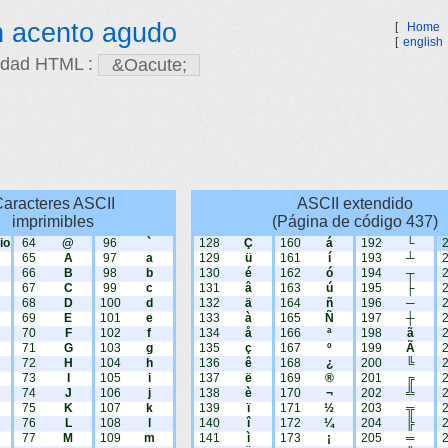
n acento agudo
[
Home
[
english
idad HTML :
aracteres ASCII
ASCII extendido
imprimibles
(Página de código 437)
io
64
@
96
`
128
Ç
160
á
192
└
65
A
97
a
129
ü
161
í
193
┴
66
B
98
b
130
é
162
ó
194
┬
67
C
99
c
131
â
163
ú
195
├
68
D
100
d
132
ä
164
ñ
196
─
69
E
101
e
133
à
165
Ñ
197
┼
70
F
102
f
134
å
166
ª
198
ã
71
G
103
g
135
ç
167
º
199
Ã
72
H
104
h
136
ê
168
¿
200
╚
73
I
105
i
137
ë
169
®
201
╔
74
J
106
j
138
è
170
¬
202
╩
75
K
107
k
139
ï
171
½
203
╦
76
L
108
l
140
î
172
¼
204
╠
77
M
109
m
141
ì
173
¡
205
═