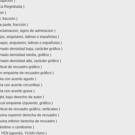
rogacion )
ca Registrada )
on )
 fracción )
a parte, fracción )
xclamacion, signo de admiracion )
jas, angulares, latinas o españolas )
bajas, angulares, latinas o españolas )
amado densidad baja, carácter gráfico )
amado densidad media, gráfico )
mado densidad alta, carácter gráfico )
tical de recuadro gráfico )
con empalme de recuadro gráfico )
la con acento agudo )
a con acento circunflejo )
la con acento grave )
ht, bajo derecho de autor )
ical empalme izquierdo, gráfico )
tical de recuadro gráfico, verticales )
uina superior derecha de recuadro )
uina inferior derecha de recuadro )
céntimo o centésimo )
o YEN japonés, YUAN chino )