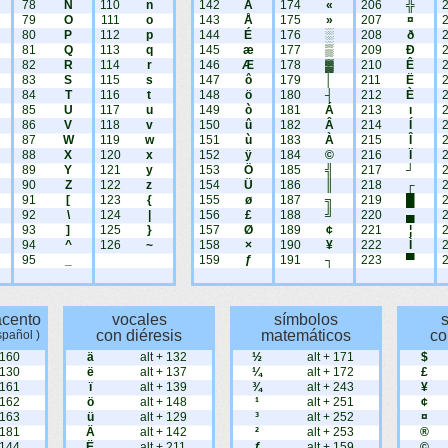
78
N
110
n
142
Ä
174
«
206
╬
79
O
111
o
143
Å
175
»
207
¤
80
P
112
p
144
É
176
░
208
ð
81
Q
113
q
145
æ
177
▒
209
Ð
82
R
114
r
146
Æ
178
▓
210
Ê
83
S
115
s
147
ô
179
│
211
Ë
84
T
116
t
148
ö
180
┤
212
È
85
U
117
u
149
ò
181
Á
213
ı
86
V
118
v
150
û
182
Â
214
Í
87
W
119
w
151
ù
183
À
215
Î
88
X
120
x
152
ÿ
184
©
216
Ï
89
Y
121
y
153
Ö
185
╣
217
┘
90
Z
122
z
154
Ü
186
║
218
┌
91
[
123
{
155
ø
187
╗
219
█
92
\
124
|
156
£
188
╝
220
▄
93
]
125
}
157
Ø
189
¢
221
¦
94
^
126
~
158
×
190
¥
222
Ì
95
_
159
ƒ
191
┐
223
▀
acento
vocales
símbolos
con diéresis
matemáticos
co
spañol )
 160
ä
alt + 132
½
alt + 171
$
 130
ë
alt + 137
¼
alt + 172
£
 161
ï
alt + 139
¾
alt + 243
¥
 162
ö
alt + 148
¹
alt + 251
¢
 163
ü
alt + 129
³
alt + 252
¤
 181
Ä
alt + 142
²
alt + 253
®
 144
Ë
alt + 211
ƒ
alt + 159
©