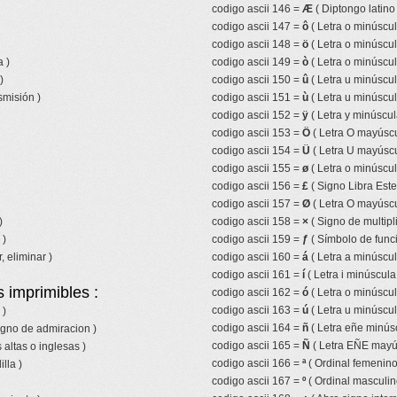
codigo ascii 146 =
Æ
( Diptongo latin
codigo ascii 147 =
ô
( Letra o minúscul
codigo ascii 148 =
ö
( Letra o minúscul
 )
codigo ascii 149 =
ò
( Letra o minúscul
)
codigo ascii 150 =
û
( Letra u minúscul
smisión )
codigo ascii 151 =
ù
( Letra u minúscul
codigo ascii 152 =
ÿ
( Letra y minúscul
codigo ascii 153 =
Ö
( Letra O mayúscu
codigo ascii 154 =
Ü
( Letra U mayúscu
codigo ascii 155 =
ø
( Letra o minúscul
codigo ascii 156 =
£
( Signo Libra Ester
codigo ascii 157 =
Ø
( Letra O mayúscu
)
codigo ascii 158 =
×
( Signo de multipl
 )
codigo ascii 159 =
ƒ
( Símbolo de funci
, eliminar )
codigo ascii 160 =
á
( Letra a minúscu
codigo ascii 161 =
í
( Letra i minúscul
 imprimibles :
codigo ascii 162 =
ó
( Letra o minúscu
codigo ascii 163 =
ú
( Letra u minúscu
 )
codigo ascii 164 =
ñ
( Letra eñe minúscu
igno de admiracion )
codigo ascii 165 =
Ñ
( Letra EÑE mayúsc
 altas o inglesas )
codigo ascii 166 =
ª
( Ordinal femenino
lla )
codigo ascii 167 =
º
( Ordinal masculin