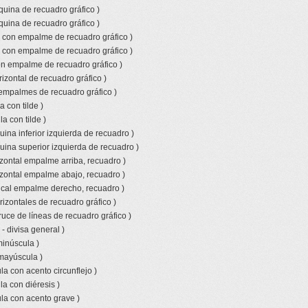
quina de recuadro gráfico )
quina de recuadro gráfico )
l con empalme de recuadro gráfico )
l con empalme de recuadro gráfico )
con empalme de recuadro gráfico )
izontal de recuadro gráfico )
empalmes de recuadro gráfico )
 con tilde )
a con tilde )
ina inferior izquierda de recuadro )
uina superior izquierda de recuadro )
izontal empalme arriba, recuadro )
izontal empalme abajo, recuadro )
tical empalme derecho, recuadro )
rizontales de recuadro gráfico )
ruce de líneas de recuadro gráfico )
- divisa general )
minúscula )
 mayúscula )
a con acento circunflejo )
a con diéresis )
la con acento grave )