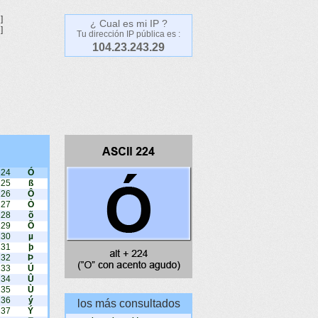
]
¿ Cual es mi IP ?
]
Tu dirección IP pública es :
104.23.243.29
224
Ó
225
ß
226
Ô
227
Ò
228
õ
229
Õ
230
µ
231
þ
232
Þ
233
Ú
234
Û
235
Ù
236
ý
los más consultados
237
Ý