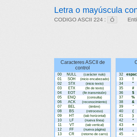
Letra o mayúscula co
CODIGO ASCII 224 :
Ent
Caracteres ASCII de
C
control
00
NULL
32
espac
(carácter nulo)
01
SOH
33
!
(inicio encabezado)
02
STX
34
"
(inicio texto)
03
ETX
35
#
(fin de texto)
04
EOT
36
$
(fin transmisión)
05
ENQ
37
%
(consulta)
06
ACK
38
&
(reconocimiento)
07
BEL
39
'
(timbre)
08
BS
40
(
(retroceso)
09
HT
41
)
(tab horizontal)
10
LF
42
*
(nueva línea)
11
VT
43
+
(tab vertical)
12
FF
44
,
(nueva página)
13
CR
45
-
(retorno de carro)