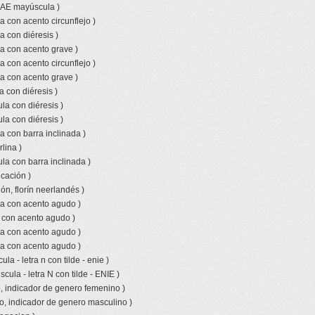
o AE mayúscula )
a con acento circunflejo )
a con diéresis )
a con acento grave )
a con acento circunflejo )
a con acento grave )
a con diéresis )
la con diéresis )
la con diéresis )
a con barra inclinada )
lina )
la con barra inclinada )
icación )
ón, florín neerlandés )
la con acento agudo )
a con acento agudo )
la con acento agudo )
la con acento agudo )
la - letra n con tilde - enie )
ula - letra N con tilde - ENIE )
, indicador de genero femenino )
o, indicador de genero masculino )