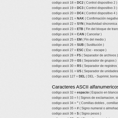
codigo ascii 18 =
DC2
( Control dispositivo 2 )
codigo ascii 19 =
DC3
( Control dispositivo 3 )
codigo ascii 20 =
DC4
( Control dispositivo 4 )
codigo ascii 21 =
NAK
( Confirmación negativa
codigo ascii 22 =
SYN
( Inactividad síncronica 
codigo ascii 23 =
ETB
( Fin del bloque de tran
codigo ascii 24 =
CAN
( Cancelar )
codigo ascii 25 =
EM
( Fin del medio )
codigo ascii 26 =
SUB
( Sustitución )
codigo ascii 27 =
ESC
( Esc - escape )
codigo ascii 28 =
FS
( Separador de archivos )
codigo ascii 29 =
GS
( Separador de grupos )
codigo ascii 30 =
RS
( Separador de registros 
codigo ascii 31 =
US
( Separador de unidades
codigo ascii 127 =
DEL
( DEL - Suprimir, borrar
Caracteres ASCII alfanumericos
codigo ascii 32 =
espacio
( Espacio en blanco
codigo ascii 33 =
!
( Signos de exclamacion, s
codigo ascii 34 =
"
( Comillas dobles , comillas
codigo ascii 35 =
#
( Signo numeral o almohadi
codigo ascii 36 =
$
( Signo pesos )