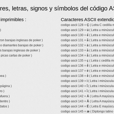
res, letras, signos y símbolos del código A
imprimibles :
Caracteres ASCII extendid
codigo ascii 128 =
Ç
( Letra C cedilla
)
codigo ascii 129 =
ü
( Letra u minúscul
codigo ascii 130 =
é
( Letra e minúscu
azon barajas inglesas de poker )
codigo ascii 131 =
â
( Letra a minúscul
lo diamantes barajas de poker )
codigo ascii 132 =
ä
( Letra a minúscul
s barajas inglesas de poker )
codigo ascii 133 =
à
( Letra a minúscul
picas cartas de poker )
codigo ascii 134 =
å
( Letra a minúscul
codigo ascii 135 =
ç
( Letra c cedilla m
codigo ascii 136 =
ê
( Letra e minúscul
codigo ascii 137 =
ë
( Letra e minúscul
nea )
codigo ascii 138 =
è
( Letra e minúscul
codigo ascii 139 =
ï
( Letra i minúscula
 página )
codigo ascii 140 =
î
( Letra i minúscula
ro )
codigo ascii 141 =
ì
( Letra i minúscula
fuera )
codigo ascii 142 =
Ä
( Letra A mayúscul
entro )
codigo ascii 143 =
Å
( Letra A mayúscul
datos )
codigo ascii 144 =
É
( Letra E mayúscu
codigo ascii 145 =
æ
( Diptongo latino