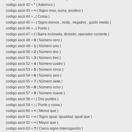
codigo ascii 42 =
*
( Asterisco )
codigo ascii 43 =
+
( Signo mas, suma, positivo )
codigo ascii 44 =
,
( Coma )
codigo ascii 45 =
-
( Signo menos , resta , negativo , guión medio )
codigo ascii 46 =
.
( Punto )
codigo ascii 47 =
/
( Barra inclinada, división, operador cociente )
codigo ascii 48 =
0
( Número cero )
codigo ascii 49 =
1
( Número uno )
codigo ascii 50 =
2
( Número dos )
codigo ascii 51 =
3
( Número tres )
codigo ascii 52 =
4
( Número cuatro )
codigo ascii 53 =
5
( Número cinco )
codigo ascii 54 =
6
( Número seis )
codigo ascii 55 =
7
( Número siete )
codigo ascii 56 =
8
( Número ocho )
codigo ascii 57 =
9
( Número nueve )
codigo ascii 58 =
:
( Dos puntos )
codigo ascii 59 =
;
( Punto y coma )
codigo ascii 60 =
<
( Menor que )
codigo ascii 61 =
=
( Signo igual, igualdad, igual que )
codigo ascii 62 =
>
( Mayor que )
codigo ascii 63 =
?
( Cierra signo interrogación )