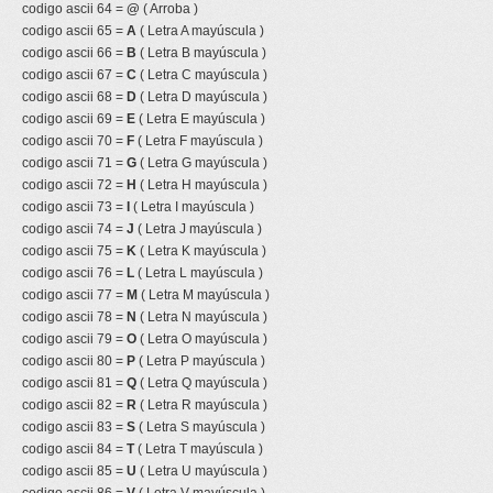
codigo ascii 64 =
@
( Arroba )
codigo ascii 65 =
A
( Letra A mayúscula )
codigo ascii 66 =
B
( Letra B mayúscula )
codigo ascii 67 =
C
( Letra C mayúscula )
codigo ascii 68 =
D
( Letra D mayúscula )
codigo ascii 69 =
E
( Letra E mayúscula )
codigo ascii 70 =
F
( Letra F mayúscula )
codigo ascii 71 =
G
( Letra G mayúscula )
codigo ascii 72 =
H
( Letra H mayúscula )
codigo ascii 73 =
I
( Letra I mayúscula )
codigo ascii 74 =
J
( Letra J mayúscula )
codigo ascii 75 =
K
( Letra K mayúscula )
codigo ascii 76 =
L
( Letra L mayúscula )
codigo ascii 77 =
M
( Letra M mayúscula )
codigo ascii 78 =
N
( Letra N mayúscula )
codigo ascii 79 =
O
( Letra O mayúscula )
codigo ascii 80 =
P
( Letra P mayúscula )
codigo ascii 81 =
Q
( Letra Q mayúscula )
codigo ascii 82 =
R
( Letra R mayúscula )
codigo ascii 83 =
S
( Letra S mayúscula )
codigo ascii 84 =
T
( Letra T mayúscula )
codigo ascii 85 =
U
( Letra U mayúscula )