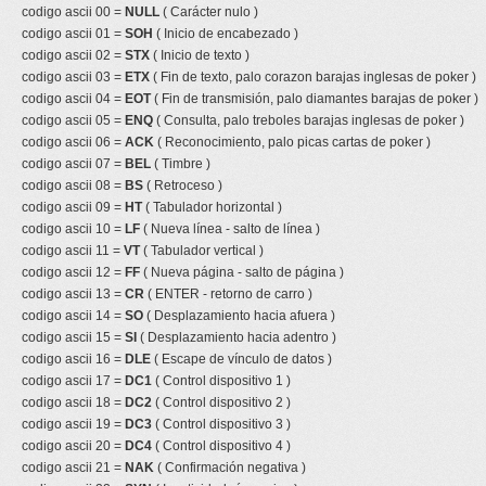
codigo ascii 00 =
NULL
( Carácter nulo )
codigo ascii 01 =
SOH
( Inicio de encabezado )
codigo ascii 02 =
STX
( Inicio de texto )
codigo ascii 03 =
ETX
( Fin de texto, palo corazon barajas inglesas de poker )
codigo ascii 04 =
EOT
( Fin de transmisión, palo diamantes barajas de poker )
codigo ascii 05 =
ENQ
( Consulta, palo treboles barajas inglesas de poker )
codigo ascii 06 =
ACK
( Reconocimiento, palo picas cartas de poker )
codigo ascii 07 =
BEL
( Timbre )
codigo ascii 08 =
BS
( Retroceso )
codigo ascii 09 =
HT
( Tabulador horizontal )
codigo ascii 10 =
LF
( Nueva línea - salto de línea )
codigo ascii 11 =
VT
( Tabulador vertical )
codigo ascii 12 =
FF
( Nueva página - salto de página )
codigo ascii 13 =
CR
( ENTER - retorno de carro )
codigo ascii 14 =
SO
( Desplazamiento hacia afuera )
codigo ascii 15 =
SI
( Desplazamiento hacia adentro )
codigo ascii 16 =
DLE
( Escape de vínculo de datos )
codigo ascii 17 =
DC1
( Control dispositivo 1 )
codigo ascii 18 =
DC2
( Control dispositivo 2 )
codigo ascii 19 =
DC3
( Control dispositivo 3 )
codigo ascii 20 =
DC4
( Control dispositivo 4 )
codigo ascii 21 =
NAK
( Confirmación negativa )