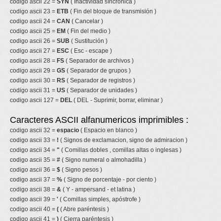
codigo ascii 22 =
SYN
( Inactividad síncronica )
codigo ascii 23 =
ETB
( Fin del bloque de transmisión )
codigo ascii 24 =
CAN
( Cancelar )
codigo ascii 25 =
EM
( Fin del medio )
codigo ascii 26 =
SUB
( Sustitución )
codigo ascii 27 =
ESC
( Esc - escape )
codigo ascii 28 =
FS
( Separador de archivos )
codigo ascii 29 =
GS
( Separador de grupos )
codigo ascii 30 =
RS
( Separador de registros )
codigo ascii 31 =
US
( Separador de unidades )
codigo ascii 127 =
DEL
( DEL - Suprimir, borrar, eliminar )
Caracteres ASCII alfanumericos imprimibles :
codigo ascii 32 =
espacio
( Espacio en blanco )
codigo ascii 33 =
!
( Signos de exclamacion, signo de admiracion )
codigo ascii 34 =
"
( Comillas dobles , comillas altas o inglesas )
codigo ascii 35 =
#
( Signo numeral o almohadilla )
codigo ascii 36 =
$
( Signo pesos )
codigo ascii 37 =
%
( Signo de porcentaje - por ciento )
codigo ascii 38 =
&
( Y - ampersand - et latina )
codigo ascii 39 =
'
( Comillas simples, apóstrofe )
codigo ascii 40 =
(
( Abre paréntesis )
codigo ascii 41 =
)
( Cierra paréntesis )