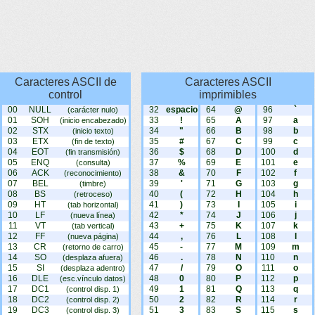
Caracteres ASCII de
Caracteres ASCII
control
imprimibles
00
NULL
32
espacio
64
@
96
`
(carácter nulo)
01
SOH
33
!
65
A
97
a
(inicio encabezado)
02
STX
34
"
66
B
98
b
(inicio texto)
03
ETX
35
#
67
C
99
c
(fin de texto)
04
EOT
36
$
68
D
100
d
(fin transmisión)
05
ENQ
37
%
69
E
101
e
(consulta)
06
ACK
38
&
70
F
102
f
(reconocimiento)
07
BEL
39
'
71
G
103
g
(timbre)
08
BS
40
(
72
H
104
h
(retroceso)
09
HT
41
)
73
I
105
i
(tab horizontal)
10
LF
42
*
74
J
106
j
(nueva línea)
11
VT
43
+
75
K
107
k
(tab vertical)
12
FF
44
,
76
L
108
l
(nueva página)
13
CR
45
-
77
M
109
m
(retorno de carro)
14
SO
46
.
78
N
110
n
(desplaza afuera)
15
SI
47
/
79
O
111
o
(desplaza adentro)
16
DLE
48
0
80
P
112
p
(esc.vínculo datos)
17
DC1
49
1
81
Q
113
q
(control disp. 1)
18
DC2
50
2
82
R
114
r
(control disp. 2)
19
DC3
51
3
83
S
115
s
(control disp. 3)