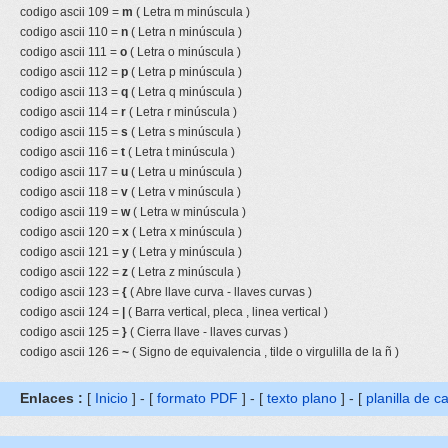
codigo ascii 109 =
m
( Letra m minúscula )
codigo ascii 110 =
n
( Letra n minúscula )
codigo ascii 111 =
o
( Letra o minúscula )
codigo ascii 112 =
p
( Letra p minúscula )
codigo ascii 113 =
q
( Letra q minúscula )
codigo ascii 114 =
r
( Letra r minúscula )
codigo ascii 115 =
s
( Letra s minúscula )
codigo ascii 116 =
t
( Letra t minúscula )
codigo ascii 117 =
u
( Letra u minúscula )
codigo ascii 118 =
v
( Letra v minúscula )
codigo ascii 119 =
w
( Letra w minúscula )
codigo ascii 120 =
x
( Letra x minúscula )
codigo ascii 121 =
y
( Letra y minúscula )
codigo ascii 122 =
z
( Letra z minúscula )
codigo ascii 123 =
{
( Abre llave curva - llaves curvas )
codigo ascii 124 =
|
( Barra vertical, pleca , linea vertical )
codigo ascii 125 =
}
( Cierra llave - llaves curvas )
codigo ascii 126 =
~
( Signo de equivalencia , tilde o virgulilla de la ñ )
Enlaces :
[
Inicio
] - [
formato PDF
] - [
texto plano
] - [
planilla de c