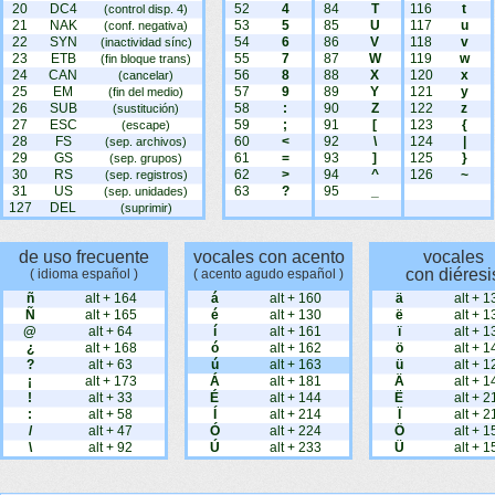
20
DC4
52
4
84
T
116
t
(control disp. 4)
21
NAK
53
5
85
U
117
u
(conf. negativa)
22
SYN
54
6
86
V
118
v
(inactividad sínc)
23
ETB
55
7
87
W
119
w
(fin bloque trans)
24
CAN
56
8
88
X
120
x
(cancelar)
25
EM
57
9
89
Y
121
y
(fin del medio)
26
SUB
58
:
90
Z
122
z
(sustitución)
27
ESC
59
;
91
[
123
{
(escape)
28
FS
60
<
92
\
124
|
(sep. archivos)
29
GS
61
=
93
]
125
}
(sep. grupos)
30
RS
62
>
94
^
126
~
(sep. registros)
31
US
63
?
95
_
(sep. unidades)
127
DEL
(suprimir)
de uso frecuente
vocales con acento
vocales
con diéresi
( idioma español )
( acento agudo español )
ñ
alt + 164
á
alt + 160
ä
alt + 1
Ñ
alt + 165
é
alt + 130
ë
alt + 1
@
alt + 64
í
alt + 161
ï
alt + 1
¿
alt + 168
ó
alt + 162
ö
alt + 1
?
alt + 63
ú
alt + 163
ü
alt + 1
¡
alt + 173
Á
alt + 181
Ä
alt + 1
!
alt + 33
É
alt + 144
Ë
alt + 2
:
alt + 58
Í
alt + 214
Ï
alt + 2
/
alt + 47
Ó
alt + 224
Ö
alt + 1
\
alt + 92
Ú
alt + 233
Ü
alt + 1