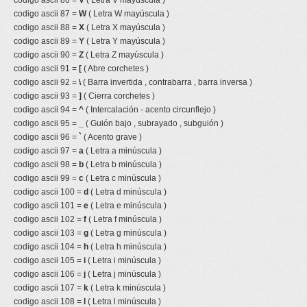
codigo ascii 86 =
V
( Letra V mayúscula )
codigo ascii 87 =
W
( Letra W mayúscula )
codigo ascii 88 =
X
( Letra X mayúscula )
codigo ascii 89 =
Y
( Letra Y mayúscula )
codigo ascii 90 =
Z
( Letra Z mayúscula )
codigo ascii 91 =
[
( Abre corchetes )
codigo ascii 92 =
\
( Barra invertida , contrabarra , barra inversa )
codigo ascii 93 =
]
( Cierra corchetes )
codigo ascii 94 =
^
( Intercalación - acento circunflejo )
codigo ascii 95 =
_
( Guión bajo , subrayado , subguión )
codigo ascii 96 =
`
( Acento grave )
codigo ascii 97 =
a
( Letra a minúscula )
codigo ascii 98 =
b
( Letra b minúscula )
codigo ascii 99 =
c
( Letra c minúscula )
codigo ascii 100 =
d
( Letra d minúscula )
codigo ascii 101 =
e
( Letra e minúscula )
codigo ascii 102 =
f
( Letra f minúscula )
codigo ascii 103 =
g
( Letra g minúscula )
codigo ascii 104 =
h
( Letra h minúscula )
codigo ascii 105 =
i
( Letra i minúscula )
codigo ascii 106 =
j
( Letra j minúscula )
codigo ascii 107 =
k
( Letra k minúscula )
codigo ascii 108 =
l
( Letra l minúscula )