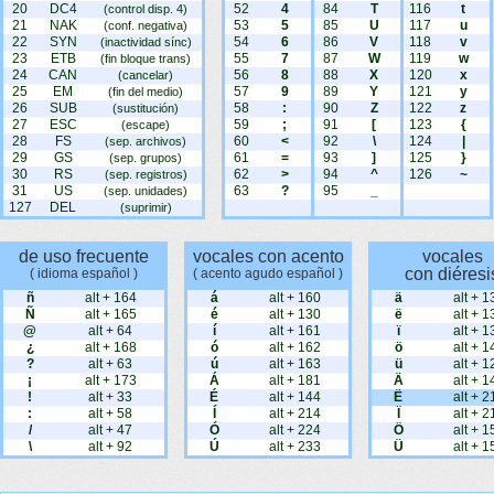
20
DC4
52
4
84
T
116
t
(control disp. 4)
21
NAK
53
5
85
U
117
u
(conf. negativa)
22
SYN
54
6
86
V
118
v
(inactividad sínc)
23
ETB
55
7
87
W
119
w
(fin bloque trans)
24
CAN
56
8
88
X
120
x
(cancelar)
25
EM
57
9
89
Y
121
y
(fin del medio)
26
SUB
58
:
90
Z
122
z
(sustitución)
27
ESC
59
;
91
[
123
{
(escape)
28
FS
60
<
92
\
124
|
(sep. archivos)
29
GS
61
=
93
]
125
}
(sep. grupos)
30
RS
62
>
94
^
126
~
(sep. registros)
31
US
63
?
95
_
(sep. unidades)
127
DEL
(suprimir)
de uso frecuente
vocales con acento
vocales
con diéresi
( idioma español )
( acento agudo español )
ñ
alt + 164
á
alt + 160
ä
alt + 1
Ñ
alt + 165
é
alt + 130
ë
alt + 1
@
alt + 64
í
alt + 161
ï
alt + 1
¿
alt + 168
ó
alt + 162
ö
alt + 1
?
alt + 63
ú
alt + 163
ü
alt + 1
¡
alt + 173
Á
alt + 181
Ä
alt + 1
!
alt + 33
É
alt + 144
Ë
alt + 2
:
alt + 58
Í
alt + 214
Ï
alt + 2
/
alt + 47
Ó
alt + 224
Ö
alt + 1
\
alt + 92
Ú
alt + 233
Ü
alt + 1