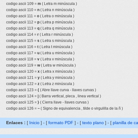
codigo ascii 109 =
m
( Letra m minúscula )
codigo ascii 110 =
n
( Letra n minúscula )
codigo ascii 111 =
o
( Letra o minúscula )
codigo ascii 112 =
p
( Letra p minúscula )
codigo ascii 113 =
q
( Letra q minúscula )
codigo ascii 114 =
r
( Letra r minúscula )
codigo ascii 115 =
s
( Letra s minúscula )
codigo ascii 116 =
t
( Letra t minúscula )
codigo ascii 117 =
u
( Letra u minúscula )
codigo ascii 118 =
v
( Letra v minúscula )
codigo ascii 119 =
w
( Letra w minúscula )
codigo ascii 120 =
x
( Letra x minúscula )
codigo ascii 121 =
y
( Letra y minúscula )
codigo ascii 122 =
z
( Letra z minúscula )
codigo ascii 123 =
{
( Abre llave curva - llaves curvas )
codigo ascii 124 =
|
( Barra vertical, pleca , linea vertical )
codigo ascii 125 =
}
( Cierra llave - llaves curvas )
codigo ascii 126 =
~
( Signo de equivalencia , tilde o virgulilla de la ñ )
Enlaces :
[
Inicio
] - [
formato PDF
] - [
texto plano
] - [
planilla de c