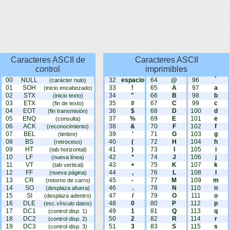
Caracteres ASCII de
Caracteres ASCII
control
imprimibles
00
NULL
32
espacio
64
@
96
`
(carácter nulo)
01
SOH
33
!
65
A
97
a
(inicio encabezado)
02
STX
34
"
66
B
98
b
(inicio texto)
03
ETX
35
#
67
C
99
c
(fin de texto)
04
EOT
36
$
68
D
100
d
(fin transmisión)
05
ENQ
37
%
69
E
101
e
(consulta)
06
ACK
38
&
70
F
102
f
(reconocimiento)
07
BEL
39
'
71
G
103
g
(timbre)
08
BS
40
(
72
H
104
h
(retroceso)
09
HT
41
)
73
I
105
i
(tab horizontal)
10
LF
42
*
74
J
106
j
(nueva línea)
11
VT
43
+
75
K
107
k
(tab vertical)
12
FF
44
,
76
L
108
l
(nueva página)
13
CR
45
-
77
M
109
m
(retorno de carro)
14
SO
46
.
78
N
110
n
(desplaza afuera)
15
SI
47
/
79
O
111
o
(desplaza adentro)
16
DLE
48
0
80
P
112
p
(esc.vínculo datos)
17
DC1
49
1
81
Q
113
q
(control disp. 1)
18
DC2
50
2
82
R
114
r
(control disp. 2)
19
DC3
51
3
83
S
115
s
(control disp. 3)