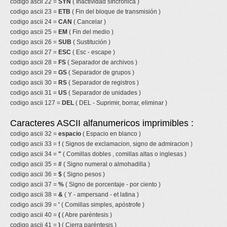
codigo ascii 22 =
SYN
( Inactividad síncronica )
codigo ascii 23 =
ETB
( Fin del bloque de transmisión )
codigo ascii 24 =
CAN
( Cancelar )
codigo ascii 25 =
EM
( Fin del medio )
codigo ascii 26 =
SUB
( Sustitución )
codigo ascii 27 =
ESC
( Esc - escape )
codigo ascii 28 =
FS
( Separador de archivos )
codigo ascii 29 =
GS
( Separador de grupos )
codigo ascii 30 =
RS
( Separador de registros )
codigo ascii 31 =
US
( Separador de unidades )
codigo ascii 127 =
DEL
( DEL - Suprimir, borrar, eliminar )
Caracteres ASCII alfanumericos imprimibles :
codigo ascii 32 =
espacio
( Espacio en blanco )
codigo ascii 33 =
!
( Signos de exclamacion, signo de admiracion )
codigo ascii 34 =
"
( Comillas dobles , comillas altas o inglesas )
codigo ascii 35 =
#
( Signo numeral o almohadilla )
codigo ascii 36 =
$
( Signo pesos )
codigo ascii 37 =
%
( Signo de porcentaje - por ciento )
codigo ascii 38 =
&
( Y - ampersand - et latina )
codigo ascii 39 =
'
( Comillas simples, apóstrofe )
codigo ascii 40 =
(
( Abre paréntesis )
codigo ascii 41 =
)
( Cierra paréntesis )