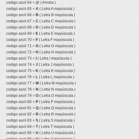
codigo ascii 64 =
@
( Arroba )
codigo ascii 65 =
A
( Letra A mayúscula )
codigo ascii 66 =
B
( Letra B mayúscula )
codigo ascii 67 =
C
( Letra C mayúscula )
codigo ascii 68 =
D
( Letra D mayúscula )
codigo ascii 69 =
E
( Letra E mayúscula )
codigo ascii 70 =
F
( Letra F mayúscula )
codigo ascii 71 =
G
( Letra G mayúscula )
codigo ascii 72 =
H
( Letra H mayúscula )
codigo ascii 73 =
I
( Letra I mayúscula )
codigo ascii 74 =
J
( Letra J mayúscula )
codigo ascii 75 =
K
( Letra K mayúscula )
codigo ascii 76 =
L
( Letra L mayúscula )
codigo ascii 77 =
M
( Letra M mayúscula )
codigo ascii 78 =
N
( Letra N mayúscula )
codigo ascii 79 =
O
( Letra O mayúscula )
codigo ascii 80 =
P
( Letra P mayúscula )
codigo ascii 81 =
Q
( Letra Q mayúscula )
codigo ascii 82 =
R
( Letra R mayúscula )
codigo ascii 83 =
S
( Letra S mayúscula )
codigo ascii 84 =
T
( Letra T mayúscula )
codigo ascii 85 =
U
( Letra U mayúscula )