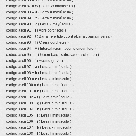
codigo ascii 86 =
V
( Letra V mayúscula )
codigo ascii 87 =
W
( Letra W mayúscula )
codigo ascii 88 =
X
( Letra X mayúscula )
codigo ascii 89 =
Y
( Letra Y mayúscula )
codigo ascii 90 =
Z
( Letra Z mayúscula )
codigo ascii 91 =
[
( Abre corchetes )
codigo ascii 92 =
\
( Barra invertida , contrabarra , barra inversa )
codigo ascii 93 =
]
( Cierra corchetes )
codigo ascii 94 =
^
( Intercalación - acento circunflejo )
codigo ascii 95 =
_
( Guión bajo , subrayado , subguión )
codigo ascii 96 =
`
( Acento grave )
codigo ascii 97 =
a
( Letra a minúscula )
codigo ascii 98 =
b
( Letra b minúscula )
codigo ascii 99 =
c
( Letra c minúscula )
codigo ascii 100 =
d
( Letra d minúscula )
codigo ascii 101 =
e
( Letra e minúscula )
codigo ascii 102 =
f
( Letra f minúscula )
codigo ascii 103 =
g
( Letra g minúscula )
codigo ascii 104 =
h
( Letra h minúscula )
codigo ascii 105 =
i
( Letra i minúscula )
codigo ascii 106 =
j
( Letra j minúscula )
codigo ascii 107 =
k
( Letra k minúscula )
codigo ascii 108 =
l
( Letra l minúscula )