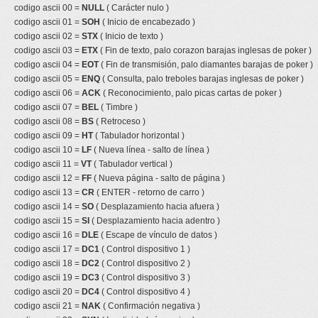
codigo ascii 00 =
NULL
( Carácter nulo )
codigo ascii 01 =
SOH
( Inicio de encabezado )
codigo ascii 02 =
STX
( Inicio de texto )
codigo ascii 03 =
ETX
( Fin de texto, palo corazon barajas inglesas de poker )
codigo ascii 04 =
EOT
( Fin de transmisión, palo diamantes barajas de poker )
codigo ascii 05 =
ENQ
( Consulta, palo treboles barajas inglesas de poker )
codigo ascii 06 =
ACK
( Reconocimiento, palo picas cartas de poker )
codigo ascii 07 =
BEL
( Timbre )
codigo ascii 08 =
BS
( Retroceso )
codigo ascii 09 =
HT
( Tabulador horizontal )
codigo ascii 10 =
LF
( Nueva línea - salto de línea )
codigo ascii 11 =
VT
( Tabulador vertical )
codigo ascii 12 =
FF
( Nueva página - salto de página )
codigo ascii 13 =
CR
( ENTER - retorno de carro )
codigo ascii 14 =
SO
( Desplazamiento hacia afuera )
codigo ascii 15 =
SI
( Desplazamiento hacia adentro )
codigo ascii 16 =
DLE
( Escape de vínculo de datos )
codigo ascii 17 =
DC1
( Control dispositivo 1 )
codigo ascii 18 =
DC2
( Control dispositivo 2 )
codigo ascii 19 =
DC3
( Control dispositivo 3 )
codigo ascii 20 =
DC4
( Control dispositivo 4 )
codigo ascii 21 =
NAK
( Confirmación negativa )