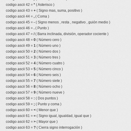
codigo ascii 42 =
*
( Asterisco )
codigo ascii 43 =
+
( Signo mas, suma, positivo )
codigo ascii 44 =
,
( Coma )
codigo ascii 45 =
-
( Signo menos , resta , negativo , guión medio )
codigo ascii 46 =
.
( Punto )
codigo ascii 47 =
/
( Barra inclinada, división, operador cociente )
codigo ascii 48 =
0
( Número cero )
codigo ascii 49 =
1
( Número uno )
codigo ascii 50 =
2
( Número dos )
codigo ascii 51 =
3
( Número tres )
codigo ascii 52 =
4
( Número cuatro )
codigo ascii 53 =
5
( Número cinco )
codigo ascii 54 =
6
( Número seis )
codigo ascii 55 =
7
( Número siete )
codigo ascii 56 =
8
( Número ocho )
codigo ascii 57 =
9
( Número nueve )
codigo ascii 58 =
:
( Dos puntos )
codigo ascii 59 =
;
( Punto y coma )
codigo ascii 60 =
<
( Menor que )
codigo ascii 61 =
=
( Signo igual, igualdad, igual que )
codigo ascii 62 =
>
( Mayor que )
codigo ascii 63 =
?
( Cierra signo interrogación )