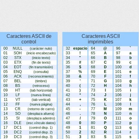
Caracteres ASCII de
Caracteres ASCII
control
imprimibles
00
NULL
32
espacio
64
@
96
`
(carácter nulo)
01
SOH
33
!
65
A
97
a
(inicio encabezado)
02
STX
34
"
66
B
98
b
(inicio texto)
03
ETX
35
#
67
C
99
c
(fin de texto)
04
EOT
36
$
68
D
100
d
(fin transmisión)
05
ENQ
37
%
69
E
101
e
(consulta)
06
ACK
38
&
70
F
102
f
(reconocimiento)
07
BEL
39
'
71
G
103
g
(timbre)
08
BS
40
(
72
H
104
h
(retroceso)
09
HT
41
)
73
I
105
i
(tab horizontal)
10
LF
42
*
74
J
106
j
(nueva línea)
11
VT
43
+
75
K
107
k
(tab vertical)
12
FF
44
,
76
L
108
l
(nueva página)
13
CR
45
-
77
M
109
m
(retorno de carro)
14
SO
46
.
78
N
110
n
(desplaza afuera)
15
SI
47
/
79
O
111
o
(desplaza adentro)
16
DLE
48
0
80
P
112
p
(esc.vínculo datos)
17
DC1
49
1
81
Q
113
q
(control disp. 1)
18
DC2
50
2
82
R
114
r
(control disp. 2)
19
DC3
51
3
83
S
115
s
(control disp. 3)