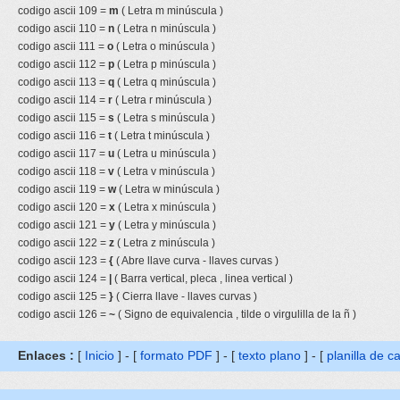
codigo ascii 109 =
m
( Letra m minúscula )
codigo ascii 110 =
n
( Letra n minúscula )
codigo ascii 111 =
o
( Letra o minúscula )
codigo ascii 112 =
p
( Letra p minúscula )
codigo ascii 113 =
q
( Letra q minúscula )
codigo ascii 114 =
r
( Letra r minúscula )
codigo ascii 115 =
s
( Letra s minúscula )
codigo ascii 116 =
t
( Letra t minúscula )
codigo ascii 117 =
u
( Letra u minúscula )
codigo ascii 118 =
v
( Letra v minúscula )
codigo ascii 119 =
w
( Letra w minúscula )
codigo ascii 120 =
x
( Letra x minúscula )
codigo ascii 121 =
y
( Letra y minúscula )
codigo ascii 122 =
z
( Letra z minúscula )
codigo ascii 123 =
{
( Abre llave curva - llaves curvas )
codigo ascii 124 =
|
( Barra vertical, pleca , linea vertical )
codigo ascii 125 =
}
( Cierra llave - llaves curvas )
codigo ascii 126 =
~
( Signo de equivalencia , tilde o virgulilla de la ñ )
Enlaces :
[
Inicio
] - [
formato PDF
] - [
texto plano
] - [
planilla de c