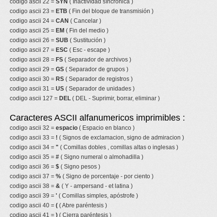
codigo ascii 22 =
SYN
( Inactividad síncronica )
codigo ascii 23 =
ETB
( Fin del bloque de transmisión )
codigo ascii 24 =
CAN
( Cancelar )
codigo ascii 25 =
EM
( Fin del medio )
codigo ascii 26 =
SUB
( Sustitución )
codigo ascii 27 =
ESC
( Esc - escape )
codigo ascii 28 =
FS
( Separador de archivos )
codigo ascii 29 =
GS
( Separador de grupos )
codigo ascii 30 =
RS
( Separador de registros )
codigo ascii 31 =
US
( Separador de unidades )
codigo ascii 127 =
DEL
( DEL - Suprimir, borrar, eliminar )
Caracteres ASCII alfanumericos imprimibles :
codigo ascii 32 =
espacio
( Espacio en blanco )
codigo ascii 33 =
!
( Signos de exclamacion, signo de admiracion )
codigo ascii 34 =
"
( Comillas dobles , comillas altas o inglesas )
codigo ascii 35 =
#
( Signo numeral o almohadilla )
codigo ascii 36 =
$
( Signo pesos )
codigo ascii 37 =
%
( Signo de porcentaje - por ciento )
codigo ascii 38 =
&
( Y - ampersand - et latina )
codigo ascii 39 =
'
( Comillas simples, apóstrofe )
codigo ascii 40 =
(
( Abre paréntesis )
codigo ascii 41 =
)
( Cierra paréntesis )