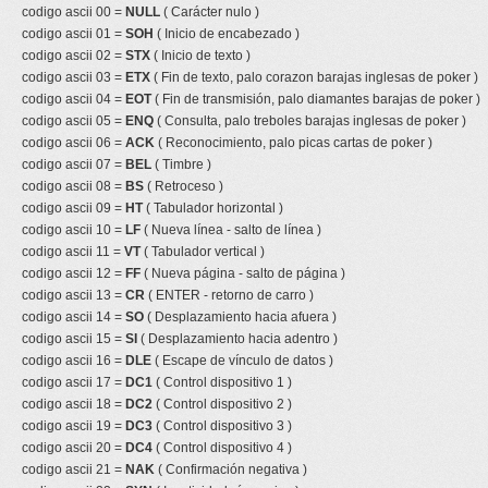
codigo ascii 00 =
NULL
( Carácter nulo )
codigo ascii 01 =
SOH
( Inicio de encabezado )
codigo ascii 02 =
STX
( Inicio de texto )
codigo ascii 03 =
ETX
( Fin de texto, palo corazon barajas inglesas de poker )
codigo ascii 04 =
EOT
( Fin de transmisión, palo diamantes barajas de poker )
codigo ascii 05 =
ENQ
( Consulta, palo treboles barajas inglesas de poker )
codigo ascii 06 =
ACK
( Reconocimiento, palo picas cartas de poker )
codigo ascii 07 =
BEL
( Timbre )
codigo ascii 08 =
BS
( Retroceso )
codigo ascii 09 =
HT
( Tabulador horizontal )
codigo ascii 10 =
LF
( Nueva línea - salto de línea )
codigo ascii 11 =
VT
( Tabulador vertical )
codigo ascii 12 =
FF
( Nueva página - salto de página )
codigo ascii 13 =
CR
( ENTER - retorno de carro )
codigo ascii 14 =
SO
( Desplazamiento hacia afuera )
codigo ascii 15 =
SI
( Desplazamiento hacia adentro )
codigo ascii 16 =
DLE
( Escape de vínculo de datos )
codigo ascii 17 =
DC1
( Control dispositivo 1 )
codigo ascii 18 =
DC2
( Control dispositivo 2 )
codigo ascii 19 =
DC3
( Control dispositivo 3 )
codigo ascii 20 =
DC4
( Control dispositivo 4 )
codigo ascii 21 =
NAK
( Confirmación negativa )