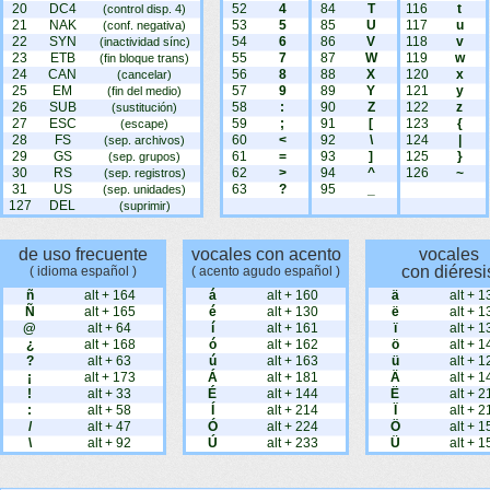
20
DC4
52
4
84
T
116
t
(control disp. 4)
21
NAK
53
5
85
U
117
u
(conf. negativa)
22
SYN
54
6
86
V
118
v
(inactividad sínc)
23
ETB
55
7
87
W
119
w
(fin bloque trans)
24
CAN
56
8
88
X
120
x
(cancelar)
25
EM
57
9
89
Y
121
y
(fin del medio)
26
SUB
58
:
90
Z
122
z
(sustitución)
27
ESC
59
;
91
[
123
{
(escape)
28
FS
60
<
92
\
124
|
(sep. archivos)
29
GS
61
=
93
]
125
}
(sep. grupos)
30
RS
62
>
94
^
126
~
(sep. registros)
31
US
63
?
95
_
(sep. unidades)
127
DEL
(suprimir)
de uso frecuente
vocales con acento
vocales
con diéresi
( idioma español )
( acento agudo español )
ñ
alt + 164
á
alt + 160
ä
alt + 1
Ñ
alt + 165
é
alt + 130
ë
alt + 1
@
alt + 64
í
alt + 161
ï
alt + 1
¿
alt + 168
ó
alt + 162
ö
alt + 1
?
alt + 63
ú
alt + 163
ü
alt + 1
¡
alt + 173
Á
alt + 181
Ä
alt + 1
!
alt + 33
É
alt + 144
Ë
alt + 2
:
alt + 58
Í
alt + 214
Ï
alt + 2
/
alt + 47
Ó
alt + 224
Ö
alt + 1
\
alt + 92
Ú
alt + 233
Ü
alt + 1