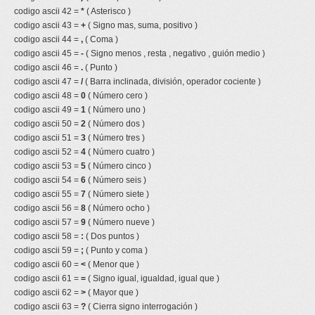
codigo ascii 42 =
*
( Asterisco )
codigo ascii 43 =
+
( Signo mas, suma, positivo )
codigo ascii 44 =
,
( Coma )
codigo ascii 45 =
-
( Signo menos , resta , negativo , guión medio )
codigo ascii 46 =
.
( Punto )
codigo ascii 47 =
/
( Barra inclinada, división, operador cociente )
codigo ascii 48 =
0
( Número cero )
codigo ascii 49 =
1
( Número uno )
codigo ascii 50 =
2
( Número dos )
codigo ascii 51 =
3
( Número tres )
codigo ascii 52 =
4
( Número cuatro )
codigo ascii 53 =
5
( Número cinco )
codigo ascii 54 =
6
( Número seis )
codigo ascii 55 =
7
( Número siete )
codigo ascii 56 =
8
( Número ocho )
codigo ascii 57 =
9
( Número nueve )
codigo ascii 58 =
:
( Dos puntos )
codigo ascii 59 =
;
( Punto y coma )
codigo ascii 60 =
<
( Menor que )
codigo ascii 61 =
=
( Signo igual, igualdad, igual que )
codigo ascii 62 =
>
( Mayor que )
codigo ascii 63 =
?
( Cierra signo interrogación )