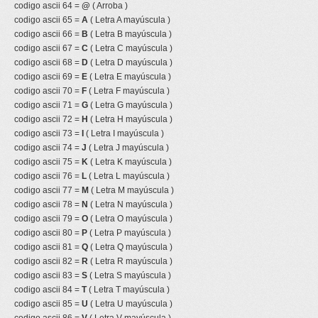
codigo ascii 64 =
@
( Arroba )
codigo ascii 65 =
A
( Letra A mayúscula )
codigo ascii 66 =
B
( Letra B mayúscula )
codigo ascii 67 =
C
( Letra C mayúscula )
codigo ascii 68 =
D
( Letra D mayúscula )
codigo ascii 69 =
E
( Letra E mayúscula )
codigo ascii 70 =
F
( Letra F mayúscula )
codigo ascii 71 =
G
( Letra G mayúscula )
codigo ascii 72 =
H
( Letra H mayúscula )
codigo ascii 73 =
I
( Letra I mayúscula )
codigo ascii 74 =
J
( Letra J mayúscula )
codigo ascii 75 =
K
( Letra K mayúscula )
codigo ascii 76 =
L
( Letra L mayúscula )
codigo ascii 77 =
M
( Letra M mayúscula )
codigo ascii 78 =
N
( Letra N mayúscula )
codigo ascii 79 =
O
( Letra O mayúscula )
codigo ascii 80 =
P
( Letra P mayúscula )
codigo ascii 81 =
Q
( Letra Q mayúscula )
codigo ascii 82 =
R
( Letra R mayúscula )
codigo ascii 83 =
S
( Letra S mayúscula )
codigo ascii 84 =
T
( Letra T mayúscula )
codigo ascii 85 =
U
( Letra U mayúscula )