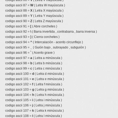
codigo ascii 86 =
V
( Letra V mayúscula )
codigo ascii 87 =
W
( Letra W mayúscula )
codigo ascii 88 =
X
( Letra X mayúscula )
codigo ascii 89 =
Y
( Letra Y mayúscula )
codigo ascii 90 =
Z
( Letra Z mayúscula )
codigo ascii 91 =
[
( Abre corchetes )
codigo ascii 92 =
\
( Barra invertida , contrabarra , barra inversa )
codigo ascii 93 =
]
( Cierra corchetes )
codigo ascii 94 =
^
( Intercalación - acento circunflejo )
codigo ascii 95 =
_
( Guión bajo , subrayado , subguión )
codigo ascii 96 =
`
( Acento grave )
codigo ascii 97 =
a
( Letra a minúscula )
codigo ascii 98 =
b
( Letra b minúscula )
codigo ascii 99 =
c
( Letra c minúscula )
codigo ascii 100 =
d
( Letra d minúscula )
codigo ascii 101 =
e
( Letra e minúscula )
codigo ascii 102 =
f
( Letra f minúscula )
codigo ascii 103 =
g
( Letra g minúscula )
codigo ascii 104 =
h
( Letra h minúscula )
codigo ascii 105 =
i
( Letra i minúscula )
codigo ascii 106 =
j
( Letra j minúscula )
codigo ascii 107 =
k
( Letra k minúscula )
codigo ascii 108 =
l
( Letra l minúscula )