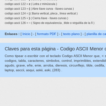
codigo ascii 122 =
z
( Letra z minúscula )
codigo ascii 123 =
{
( Abre llave curva - llaves curvas )
codigo ascii 124 =
|
( Barra vertical, pleca , linea vertical )
codigo ascii 125 =
}
( Cierra llave - llaves curvas )
codigo ascii 126 =
~
( Signo de equivalencia , tilde o virgulilla de la ñ )
Enlaces :
[
Inicio
] - [
formato PDF
] - [
texto plano
] - [
planilla de c
Claves para esta página - Codigo ASCII Menor 
Como tipear o escribir con el teclado Codigo ASCII Menor que, < sign
codigos, tabla, caracteres, simbolos, control, imprimibles, extendid
agudo, grave, eñe, enie, arroba, dieresis, circunflejo, tilde, cedilla, 
laptop, asccii, asqui, askii, aski, (283) .