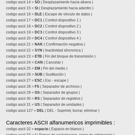
codigo ascii 14 =
SO
( Desplazamiento hacia afuera )
codigo ascii 15 =
SI
( Desplazamiento hacia adentro )
codigo ascii 16 =
DLE
( Escape de vínculo de datos )
codigo ascii 17 =
DC1
( Control dispositivo 1 )
codigo ascii 18 =
DC2
( Control dispositivo 2 )
codigo ascii 19 =
DC3
( Control dispositivo 3 )
codigo ascii 20 =
DC4
( Control dispositivo 4 )
codigo ascii 21 =
NAK
( Confirmación negativa )
codigo ascii 22 =
SYN
( Inactividad síncronica )
codigo ascii 23 =
ETB
( Fin del bloque de transmisión )
codigo ascii 24 =
CAN
( Cancelar )
codigo ascii 25 =
EM
( Fin del medio )
codigo ascii 26 =
SUB
( Sustitución )
codigo ascii 27 =
ESC
( Esc - escape )
codigo ascii 28 =
FS
( Separador de archivos )
codigo ascii 29 =
GS
( Separador de grupos )
codigo ascii 30 =
RS
( Separador de registros )
codigo ascii 31 =
US
( Separador de unidades )
codigo ascii 127 =
DEL
( DEL - Suprimir, borrar, eliminar )
Caracteres ASCII alfanumericos imprimibles :
codigo ascii 32 =
espacio
( Espacio en blanco )