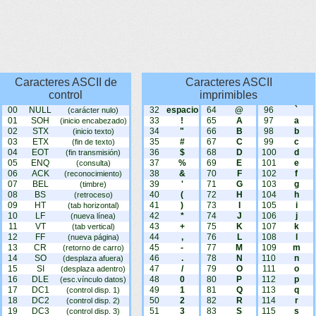
Caracteres ASCII de
Caracteres ASCII
control
imprimibles
00
NULL
32
espacio
64
@
96
`
(carácter nulo)
01
SOH
33
!
65
A
97
a
(inicio encabezado)
02
STX
34
"
66
B
98
b
(inicio texto)
03
ETX
35
#
67
C
99
c
(fin de texto)
04
EOT
36
$
68
D
100
d
(fin transmisión)
05
ENQ
37
%
69
E
101
e
(consulta)
06
ACK
38
&
70
F
102
f
(reconocimiento)
07
BEL
39
'
71
G
103
g
(timbre)
08
BS
40
(
72
H
104
h
(retroceso)
09
HT
41
)
73
I
105
i
(tab horizontal)
10
LF
42
*
74
J
106
j
(nueva línea)
11
VT
43
+
75
K
107
k
(tab vertical)
12
FF
44
,
76
L
108
l
(nueva página)
13
CR
45
-
77
M
109
m
(retorno de carro)
14
SO
46
.
78
N
110
n
(desplaza afuera)
15
SI
47
/
79
O
111
o
(desplaza adentro)
16
DLE
48
0
80
P
112
p
(esc.vínculo datos)
17
DC1
49
1
81
Q
113
q
(control disp. 1)
18
DC2
50
2
82
R
114
r
(control disp. 2)
19
DC3
51
3
83
S
115
s
(control disp. 3)