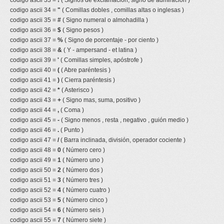
codigo ascii 33 =
!
( Signos de exclamacion, signo de admiracion )
codigo ascii 34 =
"
( Comillas dobles , comillas altas o inglesas )
codigo ascii 35 =
#
( Signo numeral o almohadilla )
codigo ascii 36 =
$
( Signo pesos )
codigo ascii 37 =
%
( Signo de porcentaje - por ciento )
codigo ascii 38 =
&
( Y - ampersand - et latina )
codigo ascii 39 =
'
( Comillas simples, apóstrofe )
codigo ascii 40 =
(
( Abre paréntesis )
codigo ascii 41 =
)
( Cierra paréntesis )
codigo ascii 42 =
*
( Asterisco )
codigo ascii 43 =
+
( Signo mas, suma, positivo )
codigo ascii 44 =
,
( Coma )
codigo ascii 45 =
-
( Signo menos , resta , negativo , guión medio )
codigo ascii 46 =
.
( Punto )
codigo ascii 47 =
/
( Barra inclinada, división, operador cociente )
codigo ascii 48 =
0
( Número cero )
codigo ascii 49 =
1
( Número uno )
codigo ascii 50 =
2
( Número dos )
codigo ascii 51 =
3
( Número tres )
codigo ascii 52 =
4
( Número cuatro )
codigo ascii 53 =
5
( Número cinco )
codigo ascii 54 =
6
( Número seis )
codigo ascii 55 =
7
( Número siete )