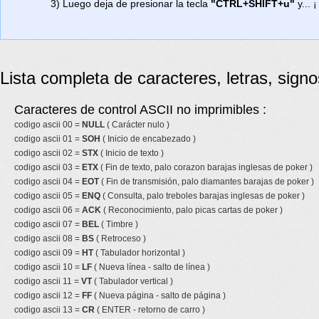
3) Luego deja de presionar la tecla
"CTRL+SHIFT+u"
y... ¡
Lista completa de caracteres, letras, sign
Caracteres de control ASCII no imprimibles :
codigo ascii 00 =
NULL
( Carácter nulo )
codigo ascii 01 =
SOH
( Inicio de encabezado )
codigo ascii 02 =
STX
( Inicio de texto )
codigo ascii 03 =
ETX
( Fin de texto, palo corazon barajas inglesas de poker )
codigo ascii 04 =
EOT
( Fin de transmisión, palo diamantes barajas de poker )
codigo ascii 05 =
ENQ
( Consulta, palo treboles barajas inglesas de poker )
codigo ascii 06 =
ACK
( Reconocimiento, palo picas cartas de poker )
codigo ascii 07 =
BEL
( Timbre )
codigo ascii 08 =
BS
( Retroceso )
codigo ascii 09 =
HT
( Tabulador horizontal )
codigo ascii 10 =
LF
( Nueva línea - salto de línea )
codigo ascii 11 =
VT
( Tabulador vertical )
codigo ascii 12 =
FF
( Nueva página - salto de página )
codigo ascii 13 =
CR
( ENTER - retorno de carro )