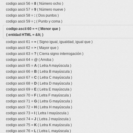
codigo ascii 56 =
8
( Número ocho )
codigo ascii 57 =
9
( Número nueve )
codigo ascii 58 =
:
( Dos puntos )
codigo ascii 59 =
;
( Punto y coma )
codigo ascii 60 =
<
( Menor que )
( entidad HTML = &lt; )
codigo ascii 61 =
=
( Signo igual, igualdad, igual que )
codigo ascii 62 =
>
( Mayor que )
codigo ascii 63 =
?
( Cierra signo interrogación )
codigo ascii 64 =
@
( Arroba )
codigo ascii 65 =
A
( Letra A mayúscula )
codigo ascii 66 =
B
( Letra B mayúscula )
codigo ascii 67 =
C
( Letra C mayúscula )
codigo ascii 68 =
D
( Letra D mayúscula )
codigo ascii 69 =
E
( Letra E mayúscula )
codigo ascii 70 =
F
( Letra F mayúscula )
codigo ascii 71 =
G
( Letra G mayúscula )
codigo ascii 72 =
H
( Letra H mayúscula )
codigo ascii 73 =
I
( Letra I mayúscula )
codigo ascii 74 =
J
( Letra J mayúscula )
codigo ascii 75 =
K
( Letra K mayúscula )
codigo ascii 76 =
L
( Letra L mayúscula )