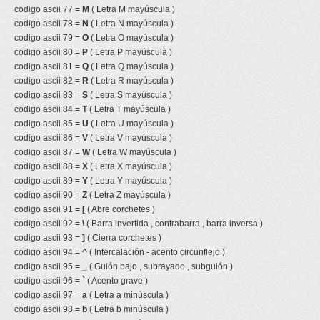
codigo ascii 77 =
M
( Letra M mayúscula )
codigo ascii 78 =
N
( Letra N mayúscula )
codigo ascii 79 =
O
( Letra O mayúscula )
codigo ascii 80 =
P
( Letra P mayúscula )
codigo ascii 81 =
Q
( Letra Q mayúscula )
codigo ascii 82 =
R
( Letra R mayúscula )
codigo ascii 83 =
S
( Letra S mayúscula )
codigo ascii 84 =
T
( Letra T mayúscula )
codigo ascii 85 =
U
( Letra U mayúscula )
codigo ascii 86 =
V
( Letra V mayúscula )
codigo ascii 87 =
W
( Letra W mayúscula )
codigo ascii 88 =
X
( Letra X mayúscula )
codigo ascii 89 =
Y
( Letra Y mayúscula )
codigo ascii 90 =
Z
( Letra Z mayúscula )
codigo ascii 91 =
[
( Abre corchetes )
codigo ascii 92 =
\
( Barra invertida , contrabarra , barra inversa )
codigo ascii 93 =
]
( Cierra corchetes )
codigo ascii 94 =
^
( Intercalación - acento circunflejo )
codigo ascii 95 =
_
( Guión bajo , subrayado , subguión )
codigo ascii 96 =
`
( Acento grave )
codigo ascii 97 =
a
( Letra a minúscula )
codigo ascii 98 =
b
( Letra b minúscula )