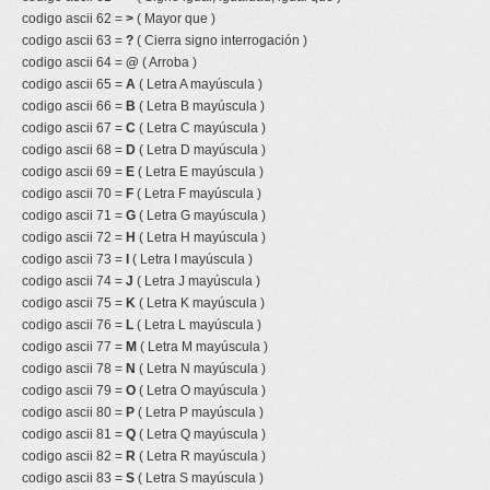
codigo ascii 62 =
>
( Mayor que )
codigo ascii 63 =
?
( Cierra signo interrogación )
codigo ascii 64 =
@
( Arroba )
codigo ascii 65 =
A
( Letra A mayúscula )
codigo ascii 66 =
B
( Letra B mayúscula )
codigo ascii 67 =
C
( Letra C mayúscula )
codigo ascii 68 =
D
( Letra D mayúscula )
codigo ascii 69 =
E
( Letra E mayúscula )
codigo ascii 70 =
F
( Letra F mayúscula )
codigo ascii 71 =
G
( Letra G mayúscula )
codigo ascii 72 =
H
( Letra H mayúscula )
codigo ascii 73 =
I
( Letra I mayúscula )
codigo ascii 74 =
J
( Letra J mayúscula )
codigo ascii 75 =
K
( Letra K mayúscula )
codigo ascii 76 =
L
( Letra L mayúscula )
codigo ascii 77 =
M
( Letra M mayúscula )
codigo ascii 78 =
N
( Letra N mayúscula )
codigo ascii 79 =
O
( Letra O mayúscula )
codigo ascii 80 =
P
( Letra P mayúscula )
codigo ascii 81 =
Q
( Letra Q mayúscula )
codigo ascii 82 =
R
( Letra R mayúscula )
codigo ascii 83 =
S
( Letra S mayúscula )