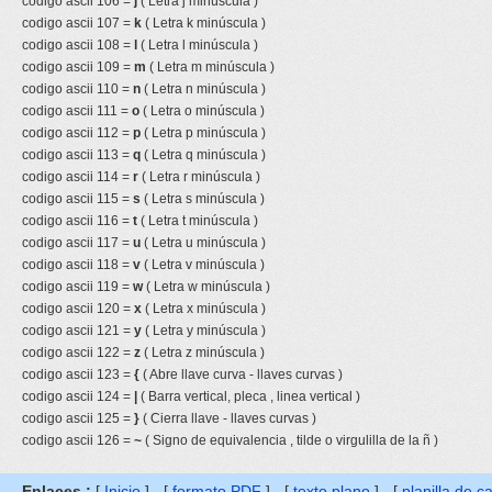
codigo ascii 106 =
j
( Letra j minúscula )
codigo ascii 107 =
k
( Letra k minúscula )
codigo ascii 108 =
l
( Letra l minúscula )
codigo ascii 109 =
m
( Letra m minúscula )
codigo ascii 110 =
n
( Letra n minúscula )
codigo ascii 111 =
o
( Letra o minúscula )
codigo ascii 112 =
p
( Letra p minúscula )
codigo ascii 113 =
q
( Letra q minúscula )
codigo ascii 114 =
r
( Letra r minúscula )
codigo ascii 115 =
s
( Letra s minúscula )
codigo ascii 116 =
t
( Letra t minúscula )
codigo ascii 117 =
u
( Letra u minúscula )
codigo ascii 118 =
v
( Letra v minúscula )
codigo ascii 119 =
w
( Letra w minúscula )
codigo ascii 120 =
x
( Letra x minúscula )
codigo ascii 121 =
y
( Letra y minúscula )
codigo ascii 122 =
z
( Letra z minúscula )
codigo ascii 123 =
{
( Abre llave curva - llaves curvas )
codigo ascii 124 =
|
( Barra vertical, pleca , linea vertical )
codigo ascii 125 =
}
( Cierra llave - llaves curvas )
codigo ascii 126 =
~
( Signo de equivalencia , tilde o virgulilla de la ñ )
Enlaces :
[
Inicio
] - [
formato PDF
] - [
texto plano
] - [
planilla de c