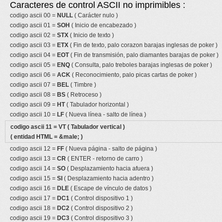
Caracteres de control ASCII no imprimibles :
codigo ascii 00 =
NULL
( Carácter nulo )
codigo ascii 01 =
SOH
( Inicio de encabezado )
codigo ascii 02 =
STX
( Inicio de texto )
codigo ascii 03 =
ETX
( Fin de texto, palo corazon barajas inglesas de poker )
codigo ascii 04 =
EOT
( Fin de transmisión, palo diamantes barajas de poker )
codigo ascii 05 =
ENQ
( Consulta, palo treboles barajas inglesas de poker )
codigo ascii 06 =
ACK
( Reconocimiento, palo picas cartas de poker )
codigo ascii 07 =
BEL
( Timbre )
codigo ascii 08 =
BS
( Retroceso )
codigo ascii 09 =
HT
( Tabulador horizontal )
codigo ascii 10 =
LF
( Nueva línea - salto de línea )
codigo ascii 11 =
VT
( Tabulador vertical )
( entidad HTML = &male; )
codigo ascii 12 =
FF
( Nueva página - salto de página )
codigo ascii 13 =
CR
( ENTER - retorno de carro )
codigo ascii 14 =
SO
( Desplazamiento hacia afuera )
codigo ascii 15 =
SI
( Desplazamiento hacia adentro )
codigo ascii 16 =
DLE
( Escape de vínculo de datos )
codigo ascii 17 =
DC1
( Control dispositivo 1 )
codigo ascii 18 =
DC2
( Control dispositivo 2 )
codigo ascii 19 =
DC3
( Control dispositivo 3 )