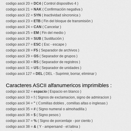
codigo ascii 20 =
DC4
( Control dispositivo 4 )
codigo ascii 21 =
NAK
( Confirmación negativa )
codigo ascii 22 =
SYN
( Inactividad síncronica )
codigo ascii 23 =
ETB
( Fin del bloque de transmisión )
codigo ascii 24 =
CAN
( Cancelar )
codigo ascii 25 =
EM
( Fin del medio )
codigo ascii 26 =
SUB
( Sustitución )
codigo ascii 27 =
ESC
( Esc - escape )
codigo ascii 28 =
FS
( Separador de archivos )
codigo ascii 29 =
GS
( Separador de grupos )
codigo ascii 30 =
RS
( Separador de registros )
codigo ascii 31 =
US
( Separador de unidades )
codigo ascii 127 =
DEL
( DEL - Suprimir, borrar, eliminar )
Caracteres ASCII alfanumericos imprimibles :
codigo ascii 32 =
espacio
( Espacio en blanco )
codigo ascii 33 =
!
( Signos de exclamacion, signo de admiracion )
codigo ascii 34 =
"
( Comillas dobles , comillas altas o inglesas )
codigo ascii 35 =
#
( Signo numeral o almohadilla )
codigo ascii 36 =
$
( Signo pesos )
codigo ascii 37 =
%
( Signo de porcentaje - por ciento )
codigo ascii 38 =
&
( Y - ampersand - et latina )