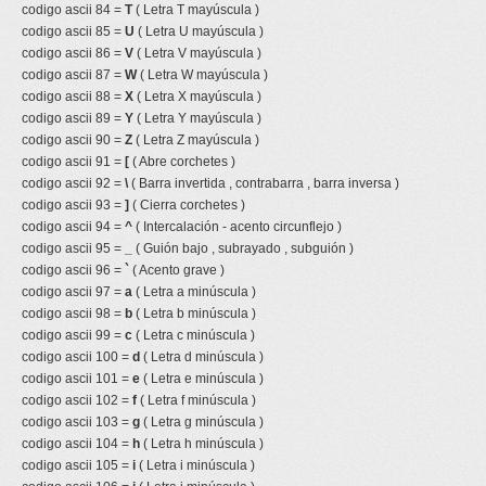
codigo ascii 84 =
T
( Letra T mayúscula )
codigo ascii 85 =
U
( Letra U mayúscula )
codigo ascii 86 =
V
( Letra V mayúscula )
codigo ascii 87 =
W
( Letra W mayúscula )
codigo ascii 88 =
X
( Letra X mayúscula )
codigo ascii 89 =
Y
( Letra Y mayúscula )
codigo ascii 90 =
Z
( Letra Z mayúscula )
codigo ascii 91 =
[
( Abre corchetes )
codigo ascii 92 =
\
( Barra invertida , contrabarra , barra inversa )
codigo ascii 93 =
]
( Cierra corchetes )
codigo ascii 94 =
^
( Intercalación - acento circunflejo )
codigo ascii 95 =
_
( Guión bajo , subrayado , subguión )
codigo ascii 96 =
`
( Acento grave )
codigo ascii 97 =
a
( Letra a minúscula )
codigo ascii 98 =
b
( Letra b minúscula )
codigo ascii 99 =
c
( Letra c minúscula )
codigo ascii 100 =
d
( Letra d minúscula )
codigo ascii 101 =
e
( Letra e minúscula )
codigo ascii 102 =
f
( Letra f minúscula )
codigo ascii 103 =
g
( Letra g minúscula )
codigo ascii 104 =
h
( Letra h minúscula )
codigo ascii 105 =
i
( Letra i minúscula )