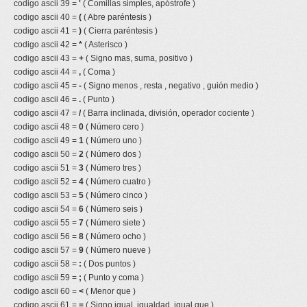
codigo ascii 39 =
'
( Comillas simples, apóstrofe )
codigo ascii 40 =
(
( Abre paréntesis )
codigo ascii 41 =
)
( Cierra paréntesis )
codigo ascii 42 =
*
( Asterisco )
codigo ascii 43 =
+
( Signo mas, suma, positivo )
codigo ascii 44 =
,
( Coma )
codigo ascii 45 =
-
( Signo menos , resta , negativo , guión medio )
codigo ascii 46 =
.
( Punto )
codigo ascii 47 =
/
( Barra inclinada, división, operador cociente )
codigo ascii 48 =
0
( Número cero )
codigo ascii 49 =
1
( Número uno )
codigo ascii 50 =
2
( Número dos )
codigo ascii 51 =
3
( Número tres )
codigo ascii 52 =
4
( Número cuatro )
codigo ascii 53 =
5
( Número cinco )
codigo ascii 54 =
6
( Número seis )
codigo ascii 55 =
7
( Número siete )
codigo ascii 56 =
8
( Número ocho )
codigo ascii 57 =
9
( Número nueve )
codigo ascii 58 =
:
( Dos puntos )
codigo ascii 59 =
;
( Punto y coma )
codigo ascii 60 =
<
( Menor que )
codigo ascii 61 =
=
( Signo igual, igualdad, igual que )