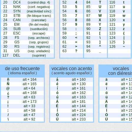
20
DC4
52
4
84
T
116
t
(control disp. 4)
21
NAK
53
5
85
U
117
u
(conf. negativa)
22
SYN
54
6
86
V
118
v
(inactividad sínc)
23
ETB
55
7
87
W
119
w
(fin bloque trans)
24
CAN
56
8
88
X
120
x
(cancelar)
25
EM
57
9
89
Y
121
y
(fin del medio)
26
SUB
58
:
90
Z
122
z
(sustitución)
27
ESC
59
;
91
[
123
{
(escape)
28
FS
60
<
92
\
124
|
(sep. archivos)
29
GS
61
=
93
]
125
}
(sep. grupos)
30
RS
62
>
94
^
126
~
(sep. registros)
31
US
63
?
95
_
(sep. unidades)
127
DEL
(suprimir)
de uso frecuente
vocales con acento
vocales
con diéresi
( idioma español )
( acento agudo español )
ñ
alt + 164
á
alt + 160
ä
alt + 1
Ñ
alt + 165
é
alt + 130
ë
alt + 1
@
alt + 64
í
alt + 161
ï
alt + 1
¿
alt + 168
ó
alt + 162
ö
alt + 1
?
alt + 63
ú
alt + 163
ü
alt + 1
¡
alt + 173
Á
alt + 181
Ä
alt + 1
!
alt + 33
É
alt + 144
Ë
alt + 2
:
alt + 58
Í
alt + 214
Ï
alt + 2
/
alt + 47
Ó
alt + 224
Ö
alt + 1
\
alt + 92
Ú
alt + 233
Ü
alt + 1