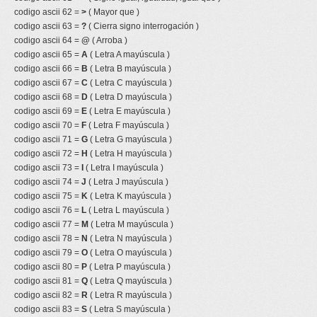
codigo ascii 62 =
>
( Mayor que )
codigo ascii 63 =
?
( Cierra signo interrogación )
codigo ascii 64 =
@
( Arroba )
codigo ascii 65 =
A
( Letra A mayúscula )
codigo ascii 66 =
B
( Letra B mayúscula )
codigo ascii 67 =
C
( Letra C mayúscula )
codigo ascii 68 =
D
( Letra D mayúscula )
codigo ascii 69 =
E
( Letra E mayúscula )
codigo ascii 70 =
F
( Letra F mayúscula )
codigo ascii 71 =
G
( Letra G mayúscula )
codigo ascii 72 =
H
( Letra H mayúscula )
codigo ascii 73 =
I
( Letra I mayúscula )
codigo ascii 74 =
J
( Letra J mayúscula )
codigo ascii 75 =
K
( Letra K mayúscula )
codigo ascii 76 =
L
( Letra L mayúscula )
codigo ascii 77 =
M
( Letra M mayúscula )
codigo ascii 78 =
N
( Letra N mayúscula )
codigo ascii 79 =
O
( Letra O mayúscula )
codigo ascii 80 =
P
( Letra P mayúscula )
codigo ascii 81 =
Q
( Letra Q mayúscula )
codigo ascii 82 =
R
( Letra R mayúscula )
codigo ascii 83 =
S
( Letra S mayúscula )