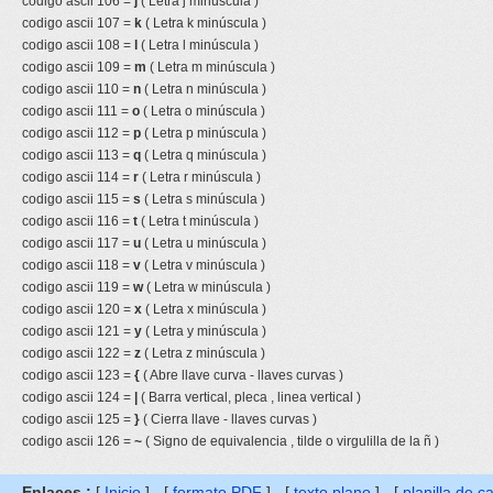
codigo ascii 106 =
j
( Letra j minúscula )
codigo ascii 107 =
k
( Letra k minúscula )
codigo ascii 108 =
l
( Letra l minúscula )
codigo ascii 109 =
m
( Letra m minúscula )
codigo ascii 110 =
n
( Letra n minúscula )
codigo ascii 111 =
o
( Letra o minúscula )
codigo ascii 112 =
p
( Letra p minúscula )
codigo ascii 113 =
q
( Letra q minúscula )
codigo ascii 114 =
r
( Letra r minúscula )
codigo ascii 115 =
s
( Letra s minúscula )
codigo ascii 116 =
t
( Letra t minúscula )
codigo ascii 117 =
u
( Letra u minúscula )
codigo ascii 118 =
v
( Letra v minúscula )
codigo ascii 119 =
w
( Letra w minúscula )
codigo ascii 120 =
x
( Letra x minúscula )
codigo ascii 121 =
y
( Letra y minúscula )
codigo ascii 122 =
z
( Letra z minúscula )
codigo ascii 123 =
{
( Abre llave curva - llaves curvas )
codigo ascii 124 =
|
( Barra vertical, pleca , linea vertical )
codigo ascii 125 =
}
( Cierra llave - llaves curvas )
codigo ascii 126 =
~
( Signo de equivalencia , tilde o virgulilla de la ñ )
Enlaces :
[
Inicio
] - [
formato PDF
] - [
texto plano
] - [
planilla de c