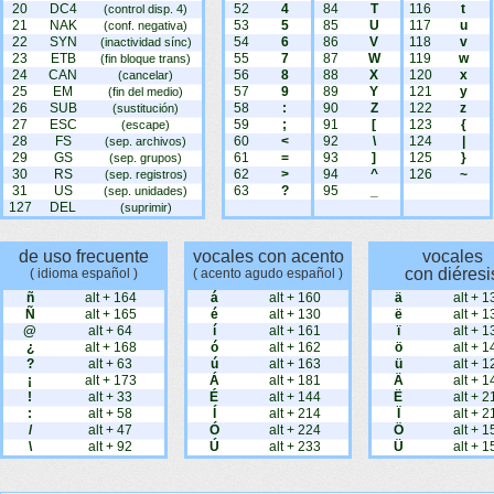
20
DC4
52
4
84
T
116
t
(control disp. 4)
21
NAK
53
5
85
U
117
u
(conf. negativa)
22
SYN
54
6
86
V
118
v
(inactividad sínc)
23
ETB
55
7
87
W
119
w
(fin bloque trans)
24
CAN
56
8
88
X
120
x
(cancelar)
25
EM
57
9
89
Y
121
y
(fin del medio)
26
SUB
58
:
90
Z
122
z
(sustitución)
27
ESC
59
;
91
[
123
{
(escape)
28
FS
60
<
92
\
124
|
(sep. archivos)
29
GS
61
=
93
]
125
}
(sep. grupos)
30
RS
62
>
94
^
126
~
(sep. registros)
31
US
63
?
95
_
(sep. unidades)
127
DEL
(suprimir)
de uso frecuente
vocales con acento
vocales
con diéresi
( idioma español )
( acento agudo español )
ñ
alt + 164
á
alt + 160
ä
alt + 1
Ñ
alt + 165
é
alt + 130
ë
alt + 1
@
alt + 64
í
alt + 161
ï
alt + 1
¿
alt + 168
ó
alt + 162
ö
alt + 1
?
alt + 63
ú
alt + 163
ü
alt + 1
¡
alt + 173
Á
alt + 181
Ä
alt + 1
!
alt + 33
É
alt + 144
Ë
alt + 2
:
alt + 58
Í
alt + 214
Ï
alt + 2
/
alt + 47
Ó
alt + 224
Ö
alt + 1
\
alt + 92
Ú
alt + 233
Ü
alt + 1