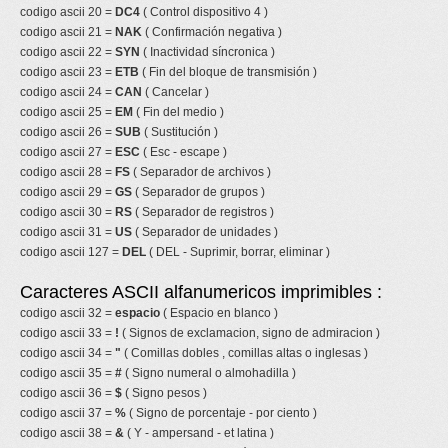
codigo ascii 20 =
DC4
( Control dispositivo 4 )
codigo ascii 21 =
NAK
( Confirmación negativa )
codigo ascii 22 =
SYN
( Inactividad síncronica )
codigo ascii 23 =
ETB
( Fin del bloque de transmisión )
codigo ascii 24 =
CAN
( Cancelar )
codigo ascii 25 =
EM
( Fin del medio )
codigo ascii 26 =
SUB
( Sustitución )
codigo ascii 27 =
ESC
( Esc - escape )
codigo ascii 28 =
FS
( Separador de archivos )
codigo ascii 29 =
GS
( Separador de grupos )
codigo ascii 30 =
RS
( Separador de registros )
codigo ascii 31 =
US
( Separador de unidades )
codigo ascii 127 =
DEL
( DEL - Suprimir, borrar, eliminar )
Caracteres ASCII alfanumericos imprimibles :
codigo ascii 32 =
espacio
( Espacio en blanco )
codigo ascii 33 =
!
( Signos de exclamacion, signo de admiracion )
codigo ascii 34 =
"
( Comillas dobles , comillas altas o inglesas )
codigo ascii 35 =
#
( Signo numeral o almohadilla )
codigo ascii 36 =
$
( Signo pesos )
codigo ascii 37 =
%
( Signo de porcentaje - por ciento )
codigo ascii 38 =
&
( Y - ampersand - et latina )