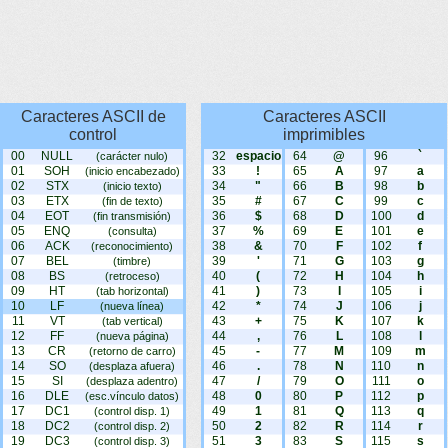
Caracteres ASCII de
Caracteres ASCII
control
imprimibles
00
NULL
32
espacio
64
@
96
`
(carácter nulo)
01
SOH
33
!
65
A
97
a
(inicio encabezado)
02
STX
34
"
66
B
98
b
(inicio texto)
03
ETX
35
#
67
C
99
c
(fin de texto)
04
EOT
36
$
68
D
100
d
(fin transmisión)
05
ENQ
37
%
69
E
101
e
(consulta)
06
ACK
38
&
70
F
102
f
(reconocimiento)
07
BEL
39
'
71
G
103
g
(timbre)
08
BS
40
(
72
H
104
h
(retroceso)
09
HT
41
)
73
I
105
i
(tab horizontal)
10
LF
42
*
74
J
106
j
(nueva línea)
11
VT
43
+
75
K
107
k
(tab vertical)
12
FF
44
,
76
L
108
l
(nueva página)
13
CR
45
-
77
M
109
m
(retorno de carro)
14
SO
46
.
78
N
110
n
(desplaza afuera)
15
SI
47
/
79
O
111
o
(desplaza adentro)
16
DLE
48
0
80
P
112
p
(esc.vínculo datos)
17
DC1
49
1
81
Q
113
q
(control disp. 1)
18
DC2
50
2
82
R
114
r
(control disp. 2)
19
DC3
51
3
83
S
115
s
(control disp. 3)