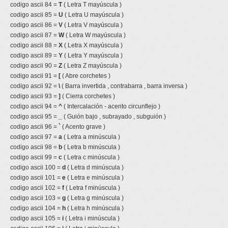
codigo ascii 84 =
T
( Letra T mayúscula )
codigo ascii 85 =
U
( Letra U mayúscula )
codigo ascii 86 =
V
( Letra V mayúscula )
codigo ascii 87 =
W
( Letra W mayúscula )
codigo ascii 88 =
X
( Letra X mayúscula )
codigo ascii 89 =
Y
( Letra Y mayúscula )
codigo ascii 90 =
Z
( Letra Z mayúscula )
codigo ascii 91 =
[
( Abre corchetes )
codigo ascii 92 =
\
( Barra invertida , contrabarra , barra inversa )
codigo ascii 93 =
]
( Cierra corchetes )
codigo ascii 94 =
^
( Intercalación - acento circunflejo )
codigo ascii 95 =
_
( Guión bajo , subrayado , subguión )
codigo ascii 96 =
`
( Acento grave )
codigo ascii 97 =
a
( Letra a minúscula )
codigo ascii 98 =
b
( Letra b minúscula )
codigo ascii 99 =
c
( Letra c minúscula )
codigo ascii 100 =
d
( Letra d minúscula )
codigo ascii 101 =
e
( Letra e minúscula )
codigo ascii 102 =
f
( Letra f minúscula )
codigo ascii 103 =
g
( Letra g minúscula )
codigo ascii 104 =
h
( Letra h minúscula )
codigo ascii 105 =
i
( Letra i minúscula )