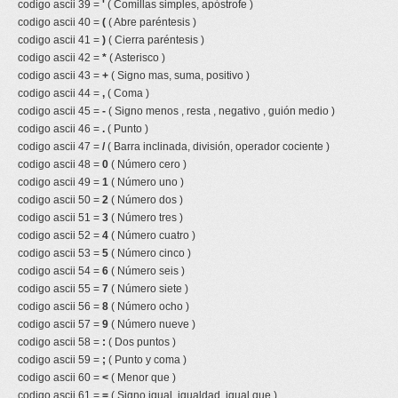
codigo ascii 39 =
'
( Comillas simples, apóstrofe )
codigo ascii 40 =
(
( Abre paréntesis )
codigo ascii 41 =
)
( Cierra paréntesis )
codigo ascii 42 =
*
( Asterisco )
codigo ascii 43 =
+
( Signo mas, suma, positivo )
codigo ascii 44 =
,
( Coma )
codigo ascii 45 =
-
( Signo menos , resta , negativo , guión medio )
codigo ascii 46 =
.
( Punto )
codigo ascii 47 =
/
( Barra inclinada, división, operador cociente )
codigo ascii 48 =
0
( Número cero )
codigo ascii 49 =
1
( Número uno )
codigo ascii 50 =
2
( Número dos )
codigo ascii 51 =
3
( Número tres )
codigo ascii 52 =
4
( Número cuatro )
codigo ascii 53 =
5
( Número cinco )
codigo ascii 54 =
6
( Número seis )
codigo ascii 55 =
7
( Número siete )
codigo ascii 56 =
8
( Número ocho )
codigo ascii 57 =
9
( Número nueve )
codigo ascii 58 =
:
( Dos puntos )
codigo ascii 59 =
;
( Punto y coma )
codigo ascii 60 =
<
( Menor que )
codigo ascii 61 =
=
( Signo igual, igualdad, igual que )