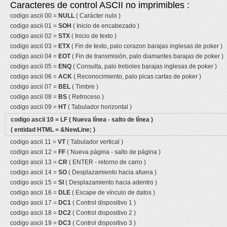
Caracteres de control ASCII no imprimibles :
codigo ascii 00 =
NULL
( Carácter nulo )
codigo ascii 01 =
SOH
( Inicio de encabezado )
codigo ascii 02 =
STX
( Inicio de texto )
codigo ascii 03 =
ETX
( Fin de texto, palo corazon barajas inglesas de poker )
codigo ascii 04 =
EOT
( Fin de transmisión, palo diamantes barajas de poker )
codigo ascii 05 =
ENQ
( Consulta, palo treboles barajas inglesas de poker )
codigo ascii 06 =
ACK
( Reconocimiento, palo picas cartas de poker )
codigo ascii 07 =
BEL
( Timbre )
codigo ascii 08 =
BS
( Retroceso )
codigo ascii 09 =
HT
( Tabulador horizontal )
codigo ascii 10 =
LF
( Nueva línea - salto de línea )
( entidad HTML = &NewLine; )
codigo ascii 11 =
VT
( Tabulador vertical )
codigo ascii 12 =
FF
( Nueva página - salto de página )
codigo ascii 13 =
CR
( ENTER - retorno de carro )
codigo ascii 14 =
SO
( Desplazamiento hacia afuera )
codigo ascii 15 =
SI
( Desplazamiento hacia adentro )
codigo ascii 16 =
DLE
( Escape de vínculo de datos )
codigo ascii 17 =
DC1
( Control dispositivo 1 )
codigo ascii 18 =
DC2
( Control dispositivo 2 )
codigo ascii 19 =
DC3
( Control dispositivo 3 )