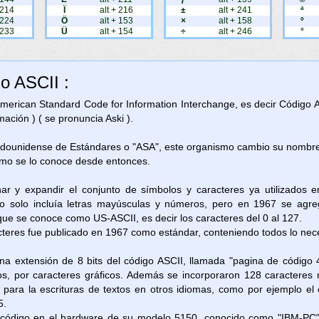
 214
Ï
alt + 216
±
alt + 241
ª
 224
Ö
alt + 153
×
alt + 158
º
 233
Ü
alt + 154
÷
alt + 246
°
go ASCII :
 American Standard Code for Information Interchange, es decir Código 
ación ) ( se pronuncia Aski ).
adounidense de Estándares o "ASA", este organismo cambio su nombre 
omo se lo conoce desde entonces.
nar y expandir el conjunto de símbolos y caracteres ya utilizados 
 solo incluía letras mayúsculas y números, pero en 1967 se agreg
 que se conoce como US-ASCII, es decir los caracteres del 0 al 127.
cteres fue publicado en 1967 como estándar, conteniendo todos lo neces
na extensión de 8 bits del código ASCII, llamada "pagina de código 
os, por caracteres gráficos. Además se incorporaron 128 caracteres 
as para la escrituras de textos en otros idiomas, como por ejemplo e
5.
e código en el hardware de su modelo 5150, conocido como "IBM-PC"