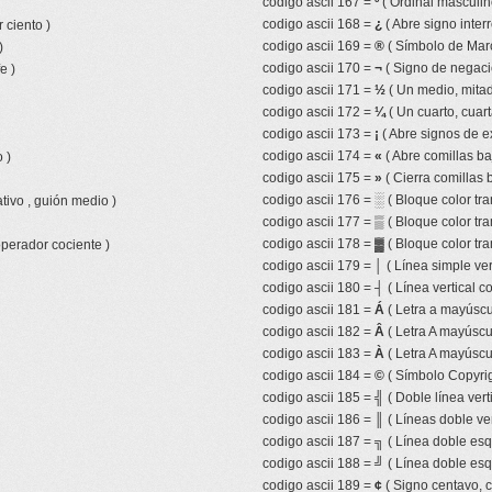
codigo ascii 167 =
º
( Ordinal masculin
codigo ascii 168 =
¿
( Abre signo inter
 ciento )
codigo ascii 169 =
®
( Símbolo de Mar
)
codigo ascii 170 =
¬
( Signo de negaci
e )
codigo ascii 171 =
½
( Un medio, mitad,
codigo ascii 172 =
¼
( Un cuarto, cuart
codigo ascii 173 =
¡
( Abre signos de e
codigo ascii 174 =
«
( Abre comillas ba
 )
codigo ascii 175 =
»
( Cierra comillas 
codigo ascii 176 =
░
( Bloque color tr
tivo , guión medio )
codigo ascii 177 =
▒
( Bloque color tr
codigo ascii 178 =
▓
( Bloque color tra
operador cociente )
codigo ascii 179 =
│
( Línea simple ver
codigo ascii 180 =
┤
( Línea vertical 
codigo ascii 181 =
Á
( Letra a mayúscu
codigo ascii 182 =
Â
( Letra A mayúscul
codigo ascii 183 =
À
( Letra A mayúscu
codigo ascii 184 =
©
( Símbolo Copyrig
codigo ascii 185 =
╣
( Doble línea vert
codigo ascii 186 =
║
( Líneas doble ver
codigo ascii 187 =
╗
( Línea doble esq
codigo ascii 188 =
╝
( Línea doble esq
codigo ascii 189 =
¢
( Signo centavo, 