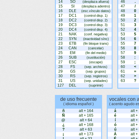
14
SO
46
.
(desplaza afuera)
15
SI
47
/
(desplaza adentro)
16
DLE
48
0
(esc.vínculo datos)
17
DC1
49
1
(control disp. 1)
18
DC2
50
2
(control disp. 2)
19
DC3
51
3
(control disp. 3)
20
DC4
52
4
(control disp. 4)
21
NAK
53
5
(conf. negativa)
22
SYN
54
6
(inactividad sínc)
23
ETB
55
7
(fin bloque trans)
24
CAN
56
8
(cancelar)
25
EM
57
9
(fin del medio)
26
SUB
58
:
(sustitución)
27
ESC
59
;
(escape)
28
FS
60
<
(sep. archivos)
29
GS
61
=
(sep. grupos)
30
RS
62
>
(sep. registros)
31
US
63
?
(sep. unidades)
127
DEL
(suprimir)
de uso frecuente
vocales con 
( idioma español )
( acento agudo e
ñ
alt + 164
á
alt +
Ñ
alt + 165
é
alt +
@
alt + 64
í
alt +
¿
alt + 168
ó
alt +
?
alt + 63
ú
alt +
¡
alt + 173
Á
alt +
!
alt + 33
É
alt +