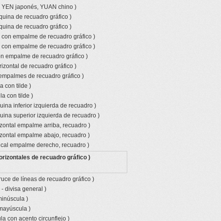
o YEN japonés, YUAN chino )
quina de recuadro gráfico )
quina de recuadro gráfico )
l con empalme de recuadro gráfico )
l con empalme de recuadro gráfico )
con empalme de recuadro gráfico )
izontal de recuadro gráfico )
empalmes de recuadro gráfico )
 con tilde )
a con tilde )
ina inferior izquierda de recuadro )
uina superior izquierda de recuadro )
izontal empalme arriba, recuadro )
izontal empalme abajo, recuadro )
tical empalme derecho, recuadro )
orizontales de recuadro gráfico )
ruce de líneas de recuadro gráfico )
- divisa general )
minúscula )
 mayúscula )
a con acento circunflejo )