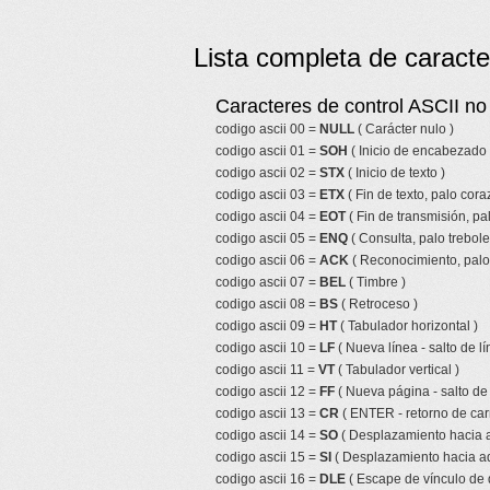
Lista completa de caracte
Caracteres de control ASCII no 
codigo ascii 00 =
NULL
( Carácter nulo )
codigo ascii 01 =
SOH
( Inicio de encabezado 
codigo ascii 02 =
STX
( Inicio de texto )
codigo ascii 03 =
ETX
( Fin de texto, palo cor
codigo ascii 04 =
EOT
( Fin de transmisión, pa
codigo ascii 05 =
ENQ
( Consulta, palo trebole
codigo ascii 06 =
ACK
( Reconocimiento, palo 
codigo ascii 07 =
BEL
( Timbre )
codigo ascii 08 =
BS
( Retroceso )
codigo ascii 09 =
HT
( Tabulador horizontal )
codigo ascii 10 =
LF
( Nueva línea - salto de lí
codigo ascii 11 =
VT
( Tabulador vertical )
codigo ascii 12 =
FF
( Nueva página - salto de
codigo ascii 13 =
CR
( ENTER - retorno de car
codigo ascii 14 =
SO
( Desplazamiento hacia a
codigo ascii 15 =
SI
( Desplazamiento hacia ad
codigo ascii 16 =
DLE
( Escape de vínculo de 