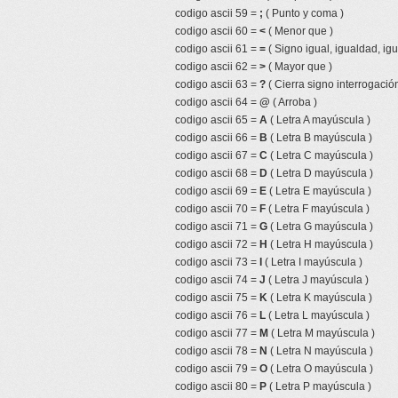
codigo ascii 59 =
;
( Punto y coma )
codigo ascii 60 =
<
( Menor que )
codigo ascii 61 =
=
( Signo igual, igualdad, igu
codigo ascii 62 =
>
( Mayor que )
codigo ascii 63 =
?
( Cierra signo interrogación
codigo ascii 64 =
@
( Arroba )
codigo ascii 65 =
A
( Letra A mayúscula )
codigo ascii 66 =
B
( Letra B mayúscula )
codigo ascii 67 =
C
( Letra C mayúscula )
codigo ascii 68 =
D
( Letra D mayúscula )
codigo ascii 69 =
E
( Letra E mayúscula )
codigo ascii 70 =
F
( Letra F mayúscula )
codigo ascii 71 =
G
( Letra G mayúscula )
codigo ascii 72 =
H
( Letra H mayúscula )
codigo ascii 73 =
I
( Letra I mayúscula )
codigo ascii 74 =
J
( Letra J mayúscula )
codigo ascii 75 =
K
( Letra K mayúscula )
codigo ascii 76 =
L
( Letra L mayúscula )
codigo ascii 77 =
M
( Letra M mayúscula )
codigo ascii 78 =
N
( Letra N mayúscula )
codigo ascii 79 =
O
( Letra O mayúscula )
codigo ascii 80 =
P
( Letra P mayúscula )