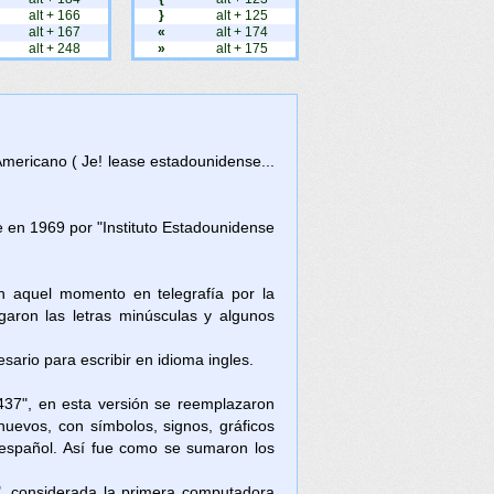
alt + 166
}
alt + 125
alt + 167
«
alt + 174
alt + 248
»
alt + 175
Americano ( Je! lease estadounidense...
en 1969 por "Instituto Estadounidense
en aquel momento en telegrafía por la
aron las letras minúsculas y algunos
ario para escribir en idioma ingles.
437", en esta versión se reemplazaron
nuevos, con símbolos, signos, gráficos
l español. Así fue como se sumaron los
, considerada la primera computadora