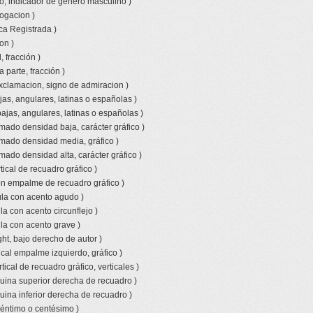
o, indicador de genero masculino )
rogacion )
ca Registrada )
on )
 fracción )
a parte, fracción )
xclamacion, signo de admiracion )
jas, angulares, latinas o españolas )
bajas, angulares, latinas o españolas )
amado densidad baja, carácter gráfico )
amado densidad media, gráfico )
mado densidad alta, carácter gráfico )
tical de recuadro gráfico )
con empalme de recuadro gráfico )
la con acento agudo )
a con acento circunflejo )
la con acento grave )
ht, bajo derecho de autor )
ical empalme izquierdo, gráfico )
tical de recuadro gráfico, verticales )
uina superior derecha de recuadro )
uina inferior derecha de recuadro )
céntimo o centésimo )