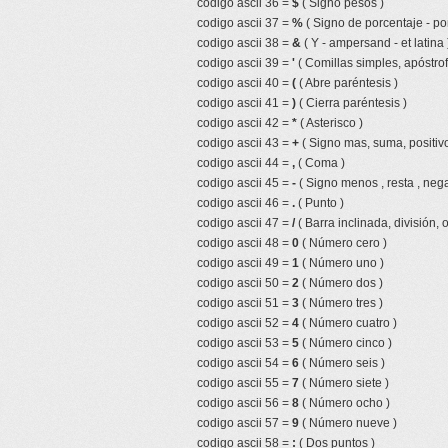
codigo ascii 36 =
$
( Signo pesos )
codigo ascii 37 =
%
( Signo de porcentaje - por
codigo ascii 38 =
&
( Y - ampersand - et latina 
codigo ascii 39 =
'
( Comillas simples, apóstrof
codigo ascii 40 =
(
( Abre paréntesis )
codigo ascii 41 =
)
( Cierra paréntesis )
codigo ascii 42 =
*
( Asterisco )
codigo ascii 43 =
+
( Signo mas, suma, positivo
codigo ascii 44 =
,
( Coma )
codigo ascii 45 =
-
( Signo menos , resta , nega
codigo ascii 46 =
.
( Punto )
codigo ascii 47 =
/
( Barra inclinada, división, 
codigo ascii 48 =
0
( Número cero )
codigo ascii 49 =
1
( Número uno )
codigo ascii 50 =
2
( Número dos )
codigo ascii 51 =
3
( Número tres )
codigo ascii 52 =
4
( Número cuatro )
codigo ascii 53 =
5
( Número cinco )
codigo ascii 54 =
6
( Número seis )
codigo ascii 55 =
7
( Número siete )
codigo ascii 56 =
8
( Número ocho )
codigo ascii 57 =
9
( Número nueve )
codigo ascii 58 =
:
( Dos puntos )