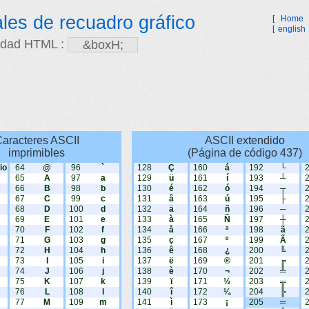
les de recuadro gráfico
[
Home
[
english
idad HTML :
aracteres ASCII
ASCII extendido
imprimibles
(Página de código 437)
io
64
@
96
`
128
Ç
160
á
192
└
65
A
97
a
129
ü
161
í
193
┴
66
B
98
b
130
é
162
ó
194
┬
67
C
99
c
131
â
163
ú
195
├
68
D
100
d
132
ä
164
ñ
196
─
69
E
101
e
133
à
165
Ñ
197
┼
70
F
102
f
134
å
166
ª
198
ã
71
G
103
g
135
ç
167
º
199
Ã
72
H
104
h
136
ê
168
¿
200
╚
73
I
105
i
137
ë
169
®
201
╔
74
J
106
j
138
è
170
¬
202
╩
75
K
107
k
139
ï
171
½
203
╦
76
L
108
l
140
î
172
¼
204
╠
77
M
109
m
141
ì
173
¡
205
═