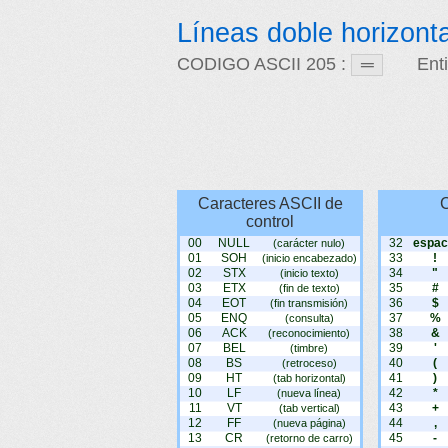
Líneas doble horizonta
CODIGO ASCII 205 :
Ent
Caracteres ASCII de
C
control
00
NULL
32
espac
(carácter nulo)
01
SOH
33
!
(inicio encabezado)
02
STX
34
"
(inicio texto)
03
ETX
35
#
(fin de texto)
04
EOT
36
$
(fin transmisión)
05
ENQ
37
%
(consulta)
06
ACK
38
&
(reconocimiento)
07
BEL
39
'
(timbre)
08
BS
40
(
(retroceso)
09
HT
41
)
(tab horizontal)
10
LF
42
*
(nueva línea)
11
VT
43
+
(tab vertical)
12
FF
44
,
(nueva página)
13
CR
45
-
(retorno de carro)