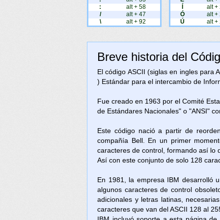
:
alt + 58
Í
alt +
/
alt + 47
Ó
alt +
\
alt + 92
Ú
alt +
Breve historia del Códi
El código ASCII (siglas en ingles para
) Estándar para el intercambio de Inform
Fue creado en 1963 por el Comité Est
de Estándares Nacionales" o "ANSI" c
Este código nació a partir de reorde
compañía Bell. En un primer momento
caracteres de control, formando así lo
Así con este conjunto de solo 128 cara
En 1981, la empresa IBM desarrolló u
algunos caracteres de control obsolet
adicionales y letras latinas, necesari
caracteres que van del ASCII 128 al 25
IBM incluyó soporte a esta página d