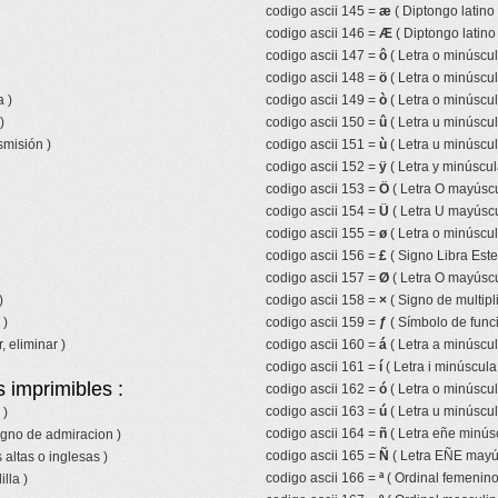
codigo ascii 145 =
æ
( Diptongo latino
codigo ascii 146 =
Æ
( Diptongo latin
codigo ascii 147 =
ô
( Letra o minúscul
codigo ascii 148 =
ö
( Letra o minúscul
 )
codigo ascii 149 =
ò
( Letra o minúscul
)
codigo ascii 150 =
û
( Letra u minúscul
smisión )
codigo ascii 151 =
ù
( Letra u minúscul
codigo ascii 152 =
ÿ
( Letra y minúscul
codigo ascii 153 =
Ö
( Letra O mayúscu
codigo ascii 154 =
Ü
( Letra U mayúscu
codigo ascii 155 =
ø
( Letra o minúscul
codigo ascii 156 =
£
( Signo Libra Ester
codigo ascii 157 =
Ø
( Letra O mayúscu
)
codigo ascii 158 =
×
( Signo de multipl
 )
codigo ascii 159 =
ƒ
( Símbolo de funci
, eliminar )
codigo ascii 160 =
á
( Letra a minúscu
codigo ascii 161 =
í
( Letra i minúscul
 imprimibles :
codigo ascii 162 =
ó
( Letra o minúscu
codigo ascii 163 =
ú
( Letra u minúscu
 )
codigo ascii 164 =
ñ
( Letra eñe minúscu
igno de admiracion )
codigo ascii 165 =
Ñ
( Letra EÑE mayúsc
 altas o inglesas )
codigo ascii 166 =
ª
( Ordinal femenino
lla )