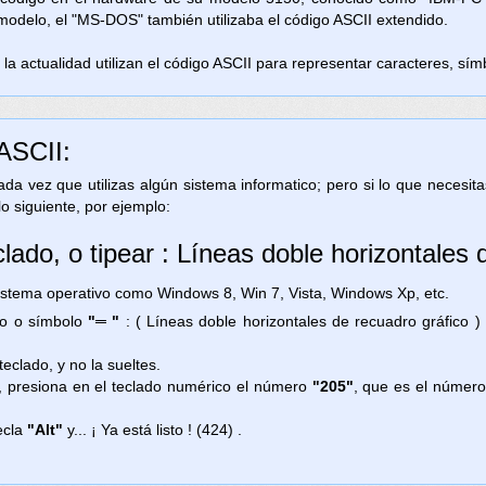
 modelo, el "MS-DOS" también utilizaba el código ASCII extendido.
la actualidad utilizan el código ASCII para representar caracteres, símb
 ASCII:
 cada vez que utilizas algún sistema informatico; pero si lo que necesi
lo siguiente, por ejemplo:
lado, o tipear : Líneas doble horizontales 
ema operativo como Windows 8, Win 7, Vista, Windows Xp, etc.
gno o símbolo
"═ "
: ( Líneas doble horizontales de recuadro gráfico 
teclado, y no la sueltes.
, presiona en el teclado numérico el número
"205"
, que es el número
ecla
"Alt"
y... ¡ Ya está listo ! (424) .