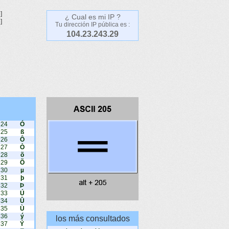
]
¿ Cual es mi IP ?
]
Tu dirección IP pública es :
104.23.243.29
224
Ó
225
ß
226
Ô
227
Ò
228
õ
229
Õ
230
µ
231
þ
232
Þ
233
Ú
234
Û
235
Ù
236
ý
los más consultados
237
Ý