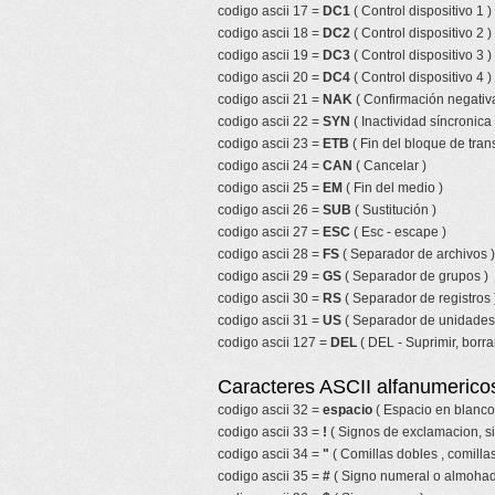
codigo ascii 17 =
DC1
( Control dispositivo 1 )
codigo ascii 18 =
DC2
( Control dispositivo 2 )
codigo ascii 19 =
DC3
( Control dispositivo 3 )
codigo ascii 20 =
DC4
( Control dispositivo 4 )
codigo ascii 21 =
NAK
( Confirmación negativa
codigo ascii 22 =
SYN
( Inactividad síncronica 
codigo ascii 23 =
ETB
( Fin del bloque de tran
codigo ascii 24 =
CAN
( Cancelar )
codigo ascii 25 =
EM
( Fin del medio )
codigo ascii 26 =
SUB
( Sustitución )
codigo ascii 27 =
ESC
( Esc - escape )
codigo ascii 28 =
FS
( Separador de archivos )
codigo ascii 29 =
GS
( Separador de grupos )
codigo ascii 30 =
RS
( Separador de registros 
codigo ascii 31 =
US
( Separador de unidades
codigo ascii 127 =
DEL
( DEL - Suprimir, borrar
Caracteres ASCII alfanumericos
codigo ascii 32 =
espacio
( Espacio en blanco
codigo ascii 33 =
!
( Signos de exclamacion, s
codigo ascii 34 =
"
( Comillas dobles , comillas
codigo ascii 35 =
#
( Signo numeral o almohadi