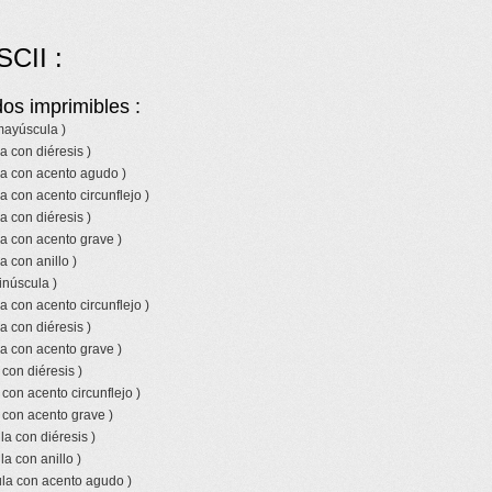
SCII :
os imprimibles :
 mayúscula )
a con diéresis )
la con acento agudo )
a con acento circunflejo )
a con diéresis )
a con acento grave )
a con anillo )
inúscula )
a con acento circunflejo )
a con diéresis )
a con acento grave )
 con diéresis )
 con acento circunflejo )
 con acento grave )
a con diéresis )
a con anillo )
la con acento agudo )