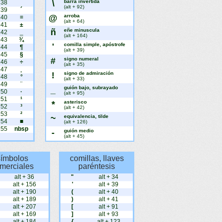
\
barra invertida
238
¯
(alt + 92)
239
´
@
arroba
240
≡
(alt + 64)
241
±
ñ
eñe minuscula
242
‗
(alt + 164)
243
¾
'
comilla simple, apóstrofe
244
¶
(alt + 39)
245
§
#
signo numeral
246
÷
(alt + 35)
247
¸
!
signo de admiración
248
°
(alt + 33)
249
¨
_
guión bajo, subrayado
250
·
(alt + 95)
251
¹
*
asterisco
252
³
(alt + 42)
253
²
~
equivalencia, tilde
254
■
(alt + 126)
255
nbsp
-
guión medio
(alt + 45)
símbolos
comillas, llaves
merciales
paréntesis
alt + 36
"
alt + 34
alt + 156
'
alt + 39
alt + 190
(
alt + 40
alt + 189
)
alt + 41
alt + 207
[
alt + 91
alt + 169
]
alt + 93
alt + 184
{
alt + 123