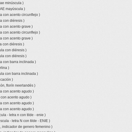
 ae minúscula )
o AE mayúscula )
a con acento circunflejo )
a con diéresis )
a con acento grave )
a con acento circunflejo )
a con acento grave )
a con diéresis )
la con diéresis )
la con diéresis )
a con barra inclinada )
lina )
la con barra inclinada )
icación )
ón, florín neerlandés )
la con acento agudo )
a con acento agudo )
la con acento agudo )
la con acento agudo )
la - letra n con tilde - enie )
ula - letra N con tilde - ENIE )
, indicador de genero femenino )