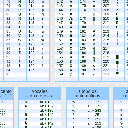
78
N
110
n
142
Ä
174
«
206
╬
79
O
111
o
143
Å
175
»
207
¤
80
P
112
p
144
É
176
░
208
ð
81
Q
113
q
145
æ
177
▒
209
Ð
82
R
114
r
146
Æ
178
▓
210
Ê
83
S
115
s
147
ô
179
│
211
Ë
84
T
116
t
148
ö
180
┤
212
È
85
U
117
u
149
ò
181
Á
213
ı
86
V
118
v
150
û
182
Â
214
Í
87
W
119
w
151
ù
183
À
215
Î
88
X
120
x
152
ÿ
184
©
216
Ï
89
Y
121
y
153
Ö
185
╣
217
┘
90
Z
122
z
154
Ü
186
║
218
┌
91
[
123
{
155
ø
187
╗
219
█
92
\
124
|
156
£
188
╝
220
▄
93
]
125
}
157
Ø
189
¢
221
¦
94
^
126
~
158
×
190
¥
222
Ì
95
_
159
ƒ
191
┐
223
▀
acento
vocales
símbolos
con diéresis
matemáticos
co
spañol )
 160
ä
alt + 132
½
alt + 171
$
 130
ë
alt + 137
¼
alt + 172
£
 161
ï
alt + 139
¾
alt + 243
¥
 162
ö
alt + 148
¹
alt + 251
¢
 163
ü
alt + 129
³
alt + 252
¤
 181
Ä
alt + 142
²
alt + 253
®
 144
Ë
alt + 211
ƒ
alt + 159
©