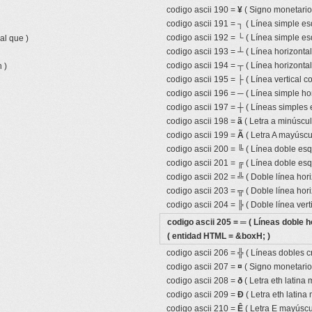
codigo ascii 190 =
¥
( Signo monetari
codigo ascii 191 =
┐
( Línea simple es
codigo ascii 192 =
└
( Línea simple es
al que )
codigo ascii 193 =
┴
( Línea horizonta
codigo ascii 194 =
┬
( Línea horizonta
 )
codigo ascii 195 =
├
( Línea vertical 
codigo ascii 196 =
─
( Línea simple hor
codigo ascii 197 =
┼
( Líneas simples 
codigo ascii 198 =
ã
( Letra a minúscula
codigo ascii 199 =
Ã
( Letra A mayúscul
codigo ascii 200 =
╚
( Línea doble esqu
codigo ascii 201 =
╔
( Línea doble esq
codigo ascii 202 =
╩
( Doble línea hor
codigo ascii 203 =
╦
( Doble línea hor
codigo ascii 204 =
╠
( Doble línea ver
codigo ascii 205 =
═
( Líneas doble h
( entidad HTML = &boxH; )
codigo ascii 206 =
╬
( Líneas dobles c
codigo ascii 207 =
¤
( Signo monetario 
codigo ascii 208 =
ð
( Letra eth latina 
codigo ascii 209 =
Ð
( Letra eth latina
codigo ascii 210 =
Ê
( Letra E mayúscul