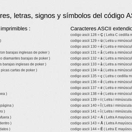
res, letras, signos y símbolos del código A
imprimibles :
Caracteres ASCII extendid
codigo ascii 128 =
Ç
( Letra C cedilla
)
codigo ascii 129 =
ü
( Letra u minúscul
codigo ascii 130 =
é
( Letra e minúscu
azon barajas inglesas de poker )
codigo ascii 131 =
â
( Letra a minúscul
lo diamantes barajas de poker )
codigo ascii 132 =
ä
( Letra a minúscul
s barajas inglesas de poker )
codigo ascii 133 =
à
( Letra a minúscul
picas cartas de poker )
codigo ascii 134 =
å
( Letra a minúscul
codigo ascii 135 =
ç
( Letra c cedilla m
codigo ascii 136 =
ê
( Letra e minúscul
codigo ascii 137 =
ë
( Letra e minúscul
nea )
codigo ascii 138 =
è
( Letra e minúscul
codigo ascii 139 =
ï
( Letra i minúscula
 página )
codigo ascii 140 =
î
( Letra i minúscula
ro )
codigo ascii 141 =
ì
( Letra i minúscula
fuera )
codigo ascii 142 =
Ä
( Letra A mayúscul
entro )
codigo ascii 143 =
Å
( Letra A mayúscul
datos )
codigo ascii 144 =
É
( Letra E mayúscu