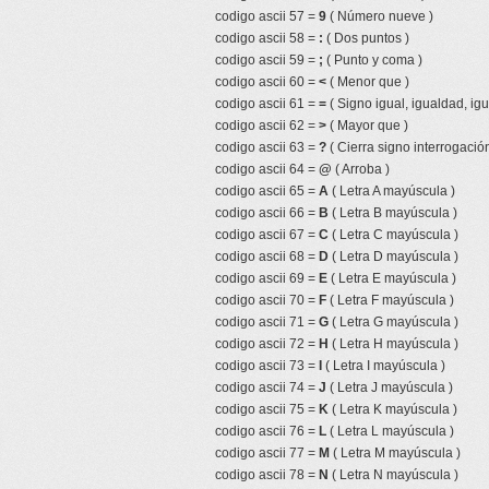
codigo ascii 57 =
9
( Número nueve )
codigo ascii 58 =
:
( Dos puntos )
codigo ascii 59 =
;
( Punto y coma )
codigo ascii 60 =
<
( Menor que )
codigo ascii 61 =
=
( Signo igual, igualdad, igu
codigo ascii 62 =
>
( Mayor que )
codigo ascii 63 =
?
( Cierra signo interrogación
codigo ascii 64 =
@
( Arroba )
codigo ascii 65 =
A
( Letra A mayúscula )
codigo ascii 66 =
B
( Letra B mayúscula )
codigo ascii 67 =
C
( Letra C mayúscula )
codigo ascii 68 =
D
( Letra D mayúscula )
codigo ascii 69 =
E
( Letra E mayúscula )
codigo ascii 70 =
F
( Letra F mayúscula )
codigo ascii 71 =
G
( Letra G mayúscula )
codigo ascii 72 =
H
( Letra H mayúscula )
codigo ascii 73 =
I
( Letra I mayúscula )
codigo ascii 74 =
J
( Letra J mayúscula )
codigo ascii 75 =
K
( Letra K mayúscula )
codigo ascii 76 =
L
( Letra L mayúscula )
codigo ascii 77 =
M
( Letra M mayúscula )
codigo ascii 78 =
N
( Letra N mayúscula )