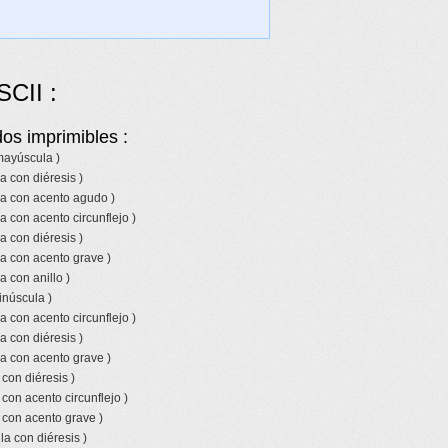
SCII :
os imprimibles :
 mayúscula )
a con diéresis )
la con acento agudo )
a con acento circunflejo )
a con diéresis )
a con acento grave )
a con anillo )
inúscula )
a con acento circunflejo )
a con diéresis )
a con acento grave )
 con diéresis )
 con acento circunflejo )
 con acento grave )
a con diéresis )