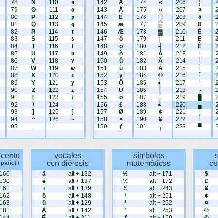
78
N
110
n
142
Ä
174
«
206
╬
79
O
111
o
143
Å
175
»
207
¤
80
P
112
p
144
É
176
░
208
ð
81
Q
113
q
145
æ
177
▒
209
Ð
82
R
114
r
146
Æ
178
▓
210
Ê
83
S
115
s
147
ô
179
│
211
Ë
84
T
116
t
148
ö
180
┤
212
È
85
U
117
u
149
ò
181
Á
213
ı
86
V
118
v
150
û
182
Â
214
Í
87
W
119
w
151
ù
183
À
215
Î
88
X
120
x
152
ÿ
184
©
216
Ï
89
Y
121
y
153
Ö
185
╣
217
┘
90
Z
122
z
154
Ü
186
║
218
┌
91
[
123
{
155
ø
187
╗
219
█
92
\
124
|
156
£
188
╝
220
▄
93
]
125
}
157
Ø
189
¢
221
¦
94
^
126
~
158
×
190
¥
222
Ì
95
_
159
ƒ
191
┐
223
▀
acento
vocales
símbolos
con diéresis
matemáticos
co
spañol )
 160
ä
alt + 132
½
alt + 171
$
 130
ë
alt + 137
¼
alt + 172
£
 161
ï
alt + 139
¾
alt + 243
¥
 162
ö
alt + 148
¹
alt + 251
¢
 163
ü
alt + 129
³
alt + 252
¤
 181
Ä
alt + 142
²
alt + 253
®
 144
Ë
alt + 211
ƒ
alt + 159
©