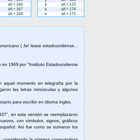
alt + 166
}
alt + 125
alt + 167
«
alt + 174
alt + 248
»
alt + 175
Americano ( Je! lease estadounidense...
en 1969 por "Instituto Estadounidense
en aquel momento en telegrafía por la
aron las letras minúsculas y algunos
ario para escribir en idioma ingles.
437", en esta versión se reemplazaron
nuevos, con símbolos, signos, gráficos
l español. Así fue como se sumaron los
, considerada la primera computadora