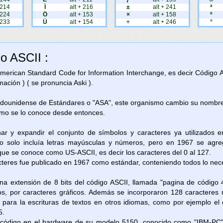
 214
Ï
alt + 216
±
alt + 241
ª
 224
Ö
alt + 153
×
alt + 158
º
 233
Ü
alt + 154
÷
alt + 246
°
go ASCII :
 American Standard Code for Information Interchange, es decir Código 
ación ) ( se pronuncia Aski ).
adounidense de Estándares o "ASA", este organismo cambio su nombre 
omo se lo conoce desde entonces.
nar y expandir el conjunto de símbolos y caracteres ya utilizados 
 solo incluía letras mayúsculas y números, pero en 1967 se agreg
 que se conoce como US-ASCII, es decir los caracteres del 0 al 127.
cteres fue publicado en 1967 como estándar, conteniendo todos lo neces
na extensión de 8 bits del código ASCII, llamada "pagina de código 
os, por caracteres gráficos. Además se incorporaron 128 caracteres 
as para la escrituras de textos en otros idiomas, como por ejemplo e
5.
e código en el hardware de su modelo 5150, conocido como "IBM-PC"