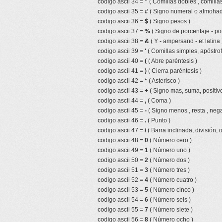
codigo ascii 34 =
"
( Comillas dobles , comillas
codigo ascii 35 =
#
( Signo numeral o almohadi
codigo ascii 36 =
$
( Signo pesos )
codigo ascii 37 =
%
( Signo de porcentaje - por
codigo ascii 38 =
&
( Y - ampersand - et latina 
codigo ascii 39 =
'
( Comillas simples, apóstrof
codigo ascii 40 =
(
( Abre paréntesis )
codigo ascii 41 =
)
( Cierra paréntesis )
codigo ascii 42 =
*
( Asterisco )
codigo ascii 43 =
+
( Signo mas, suma, positivo
codigo ascii 44 =
,
( Coma )
codigo ascii 45 =
-
( Signo menos , resta , nega
codigo ascii 46 =
.
( Punto )
codigo ascii 47 =
/
( Barra inclinada, división, 
codigo ascii 48 =
0
( Número cero )
codigo ascii 49 =
1
( Número uno )
codigo ascii 50 =
2
( Número dos )
codigo ascii 51 =
3
( Número tres )
codigo ascii 52 =
4
( Número cuatro )
codigo ascii 53 =
5
( Número cinco )
codigo ascii 54 =
6
( Número seis )
codigo ascii 55 =
7
( Número siete )
codigo ascii 56 =
8
( Número ocho )