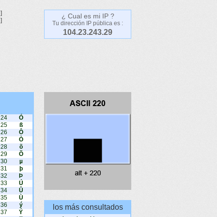
]
¿ Cual es mi IP ?
]
Tu dirección IP pública es :
104.23.243.29
224
Ó
225
ß
226
Ô
227
Ò
228
õ
229
Õ
230
µ
231
þ
232
Þ
233
Ú
234
Û
235
Ù
236
ý
los más consultados
237
Ý