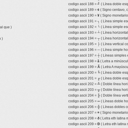
codigo ascii 188 =
╝
( Línea doble esq
codigo ascii 189 =
¢
( Signo centavo, 
codigo ascii 190 =
¥
( Signo monetari
codigo ascii 191 =
┐
( Línea simple es
codigo ascii 192 =
└
( Línea simple es
al que )
codigo ascii 193 =
┴
( Línea horizonta
codigo ascii 194 =
┬
( Línea horizonta
 )
codigo ascii 195 =
├
( Línea vertical 
codigo ascii 196 =
─
( Línea simple hor
codigo ascii 197 =
┼
( Líneas simples 
codigo ascii 198 =
ã
( Letra a minúscula
codigo ascii 199 =
Ã
( Letra A mayúscul
codigo ascii 200 =
╚
( Línea doble esqu
codigo ascii 201 =
╔
( Línea doble esq
codigo ascii 202 =
╩
( Doble línea hor
codigo ascii 203 =
╦
( Doble línea hor
codigo ascii 204 =
╠
( Doble línea ver
codigo ascii 205 =
═
( Líneas doble ho
codigo ascii 206 =
╬
( Líneas dobles c
codigo ascii 207 =
¤
( Signo monetario 
codigo ascii 208 =
ð
( Letra eth latina 
codigo ascii 209 =
Ð
( Letra eth latina