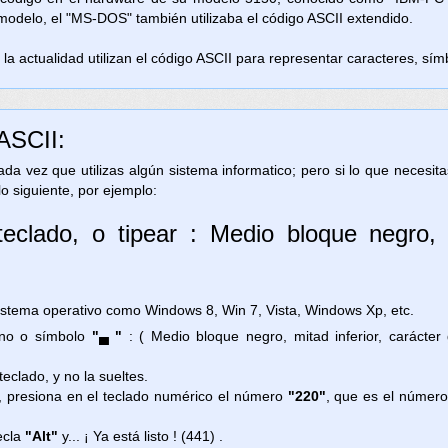
 modelo, el "MS-DOS" también utilizaba el código ASCII extendido.
la actualidad utilizan el código ASCII para representar caracteres, símb
 ASCII:
 cada vez que utilizas algún sistema informatico; pero si lo que necesi
lo siguiente, por ejemplo:
eclado, o tipear : Medio bloque negro, m
ema operativo como Windows 8, Win 7, Vista, Windows Xp, etc.
igno o símbolo
"▄ "
: ( Medio bloque negro, mitad inferior, carácter
teclado, y no la sueltes.
, presiona en el teclado numérico el número
"220"
, que es el número
ecla
"Alt"
y... ¡ Ya está listo ! (441) .