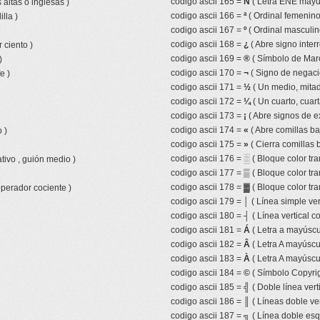
codigo ascii 165 =
Ñ
( Letra EÑE mayúsc
 altas o inglesas )
codigo ascii 166 =
ª
( Ordinal femenino
lla )
codigo ascii 167 =
º
( Ordinal masculin
codigo ascii 168 =
¿
( Abre signo inter
 ciento )
codigo ascii 169 =
®
( Símbolo de Mar
)
codigo ascii 170 =
¬
( Signo de negaci
e )
codigo ascii 171 =
½
( Un medio, mitad,
codigo ascii 172 =
¼
( Un cuarto, cuart
codigo ascii 173 =
¡
( Abre signos de e
codigo ascii 174 =
«
( Abre comillas ba
 )
codigo ascii 175 =
»
( Cierra comillas 
codigo ascii 176 =
░
( Bloque color tr
tivo , guión medio )
codigo ascii 177 =
▒
( Bloque color tr
codigo ascii 178 =
▓
( Bloque color tra
operador cociente )
codigo ascii 179 =
│
( Línea simple ver
codigo ascii 180 =
┤
( Línea vertical 
codigo ascii 181 =
Á
( Letra a mayúscu
codigo ascii 182 =
Â
( Letra A mayúscul
codigo ascii 183 =
À
( Letra A mayúscu
codigo ascii 184 =
©
( Símbolo Copyrig
codigo ascii 185 =
╣
( Doble línea vert
codigo ascii 186 =
║
( Líneas doble ver
codigo ascii 187 =
╗
( Línea doble esq