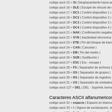
codigo ascii 15 =
SI
( Desplazamiento hacia ad
codigo ascii 16 =
DLE
( Escape de vínculo de 
codigo ascii 17 =
DC1
( Control dispositivo 1 )
codigo ascii 18 =
DC2
( Control dispositivo 2 )
codigo ascii 19 =
DC3
( Control dispositivo 3 )
codigo ascii 20 =
DC4
( Control dispositivo 4 )
codigo ascii 21 =
NAK
( Confirmación negativa
codigo ascii 22 =
SYN
( Inactividad síncronica 
codigo ascii 23 =
ETB
( Fin del bloque de tran
codigo ascii 24 =
CAN
( Cancelar )
codigo ascii 25 =
EM
( Fin del medio )
codigo ascii 26 =
SUB
( Sustitución )
codigo ascii 27 =
ESC
( Esc - escape )
codigo ascii 28 =
FS
( Separador de archivos )
codigo ascii 29 =
GS
( Separador de grupos )
codigo ascii 30 =
RS
( Separador de registros 
codigo ascii 31 =
US
( Separador de unidades
codigo ascii 127 =
DEL
( DEL - Suprimir, borrar
Caracteres ASCII alfanumericos
codigo ascii 32 =
espacio
( Espacio en blanco
codigo ascii 33 =
!
( Signos de exclamacion, s