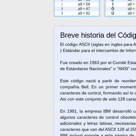
:
alt + 58
Í
alt +
/
alt + 47
Ó
alt +
\
alt + 92
Ú
alt +
Breve historia del Códi
El código ASCII (siglas en ingles para
) Estándar para el intercambio de Inform
Fue creado en 1963 por el Comité Est
de Estándares Nacionales" o "ANSI" c
Este código nació a partir de reorde
compañía Bell. En un primer momento
caracteres de control, formando así lo
Así con este conjunto de solo 128 cara
En 1981, la empresa IBM desarrolló u
algunos caracteres de control obsolet
adicionales y letras latinas, necesari
caracteres que van del ASCII 128 al 25
IBM incluyó soporte a esta página d