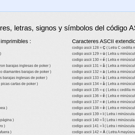
res, letras, signos y símbolos del código A
imprimibles :
Caracteres ASCII extendid
codigo ascii 128 =
Ç
( Letra C cedilla
)
codigo ascii 129 =
ü
( Letra u minúscul
codigo ascii 130 =
é
( Letra e minúscu
azon barajas inglesas de poker )
codigo ascii 131 =
â
( Letra a minúscul
lo diamantes barajas de poker )
codigo ascii 132 =
ä
( Letra a minúscul
s barajas inglesas de poker )
codigo ascii 133 =
à
( Letra a minúscul
picas cartas de poker )
codigo ascii 134 =
å
( Letra a minúscul
codigo ascii 135 =
ç
( Letra c cedilla m
codigo ascii 136 =
ê
( Letra e minúscul
codigo ascii 137 =
ë
( Letra e minúscul
nea )
codigo ascii 138 =
è
( Letra e minúscul
codigo ascii 139 =
ï
( Letra i minúscula
 página )
codigo ascii 140 =
î
( Letra i minúscula
ro )
codigo ascii 141 =
ì
( Letra i minúscula
fuera )
codigo ascii 142 =
Ä
( Letra A mayúscul