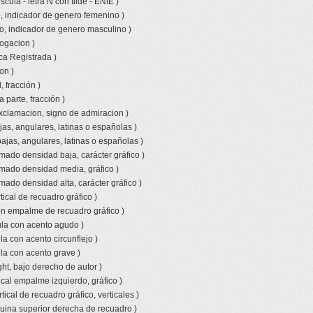
ula - letra N con tilde - ENIE )
, indicador de genero femenino )
o, indicador de genero masculino )
rogacion )
ca Registrada )
on )
 fracción )
a parte, fracción )
xclamacion, signo de admiracion )
jas, angulares, latinas o españolas )
bajas, angulares, latinas o españolas )
amado densidad baja, carácter gráfico )
amado densidad media, gráfico )
mado densidad alta, carácter gráfico )
tical de recuadro gráfico )
con empalme de recuadro gráfico )
la con acento agudo )
a con acento circunflejo )
la con acento grave )
ht, bajo derecho de autor )
ical empalme izquierdo, gráfico )
tical de recuadro gráfico, verticales )
uina superior derecha de recuadro )