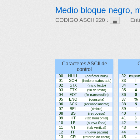
Medio bloque negro, mi
CODIGO ASCII 220 :
Ent
Caracteres ASCII de
C
control
00
NULL
32
espac
(carácter nulo)
01
SOH
33
!
(inicio encabezado)
02
STX
34
"
(inicio texto)
03
ETX
35
#
(fin de texto)
04
EOT
36
$
(fin transmisión)
05
ENQ
37
%
(consulta)
06
ACK
38
&
(reconocimiento)
07
BEL
39
'
(timbre)
08
BS
40
(
(retroceso)
09
HT
41
)
(tab horizontal)
10
LF
42
*
(nueva línea)
11
VT
43
+
(tab vertical)
12
FF
44
,
(nueva página)
13
CR
45
-
(retorno de carro)