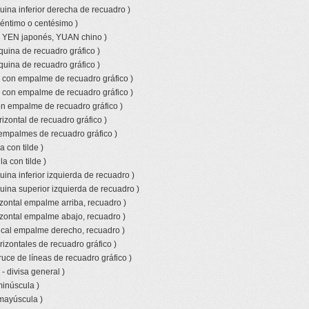
uina inferior derecha de recuadro )
céntimo o centésimo )
o YEN japonés, YUAN chino )
quina de recuadro gráfico )
quina de recuadro gráfico )
l con empalme de recuadro gráfico )
l con empalme de recuadro gráfico )
con empalme de recuadro gráfico )
izontal de recuadro gráfico )
empalmes de recuadro gráfico )
 con tilde )
a con tilde )
ina inferior izquierda de recuadro )
uina superior izquierda de recuadro )
izontal empalme arriba, recuadro )
izontal empalme abajo, recuadro )
tical empalme derecho, recuadro )
rizontales de recuadro gráfico )
ruce de líneas de recuadro gráfico )
- divisa general )
minúscula )
 mayúscula )