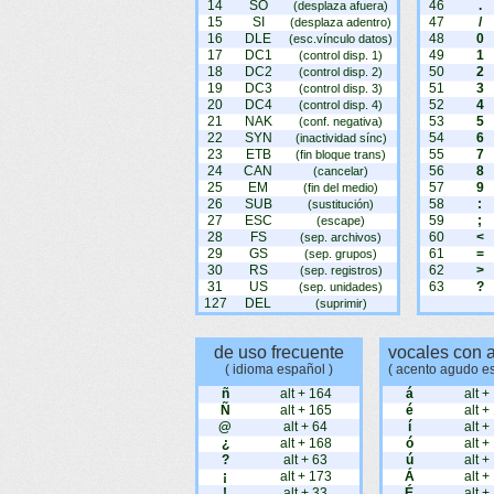
14
SO
46
.
(desplaza afuera)
15
SI
47
/
(desplaza adentro)
16
DLE
48
0
(esc.vínculo datos)
17
DC1
49
1
(control disp. 1)
18
DC2
50
2
(control disp. 2)
19
DC3
51
3
(control disp. 3)
20
DC4
52
4
(control disp. 4)
21
NAK
53
5
(conf. negativa)
22
SYN
54
6
(inactividad sínc)
23
ETB
55
7
(fin bloque trans)
24
CAN
56
8
(cancelar)
25
EM
57
9
(fin del medio)
26
SUB
58
:
(sustitución)
27
ESC
59
;
(escape)
28
FS
60
<
(sep. archivos)
29
GS
61
=
(sep. grupos)
30
RS
62
>
(sep. registros)
31
US
63
?
(sep. unidades)
127
DEL
(suprimir)
de uso frecuente
vocales con 
( idioma español )
( acento agudo e
ñ
alt + 164
á
alt +
Ñ
alt + 165
é
alt +
@
alt + 64
í
alt +
¿
alt + 168
ó
alt +
?
alt + 63
ú
alt +
¡
alt + 173
Á
alt +
!
alt + 33
É
alt +