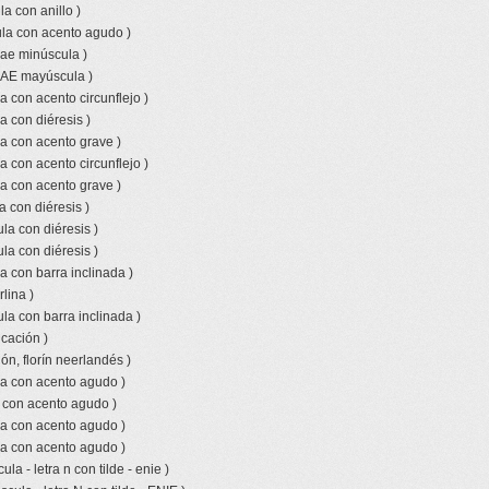
a con anillo )
la con acento agudo )
 ae minúscula )
o AE mayúscula )
a con acento circunflejo )
a con diéresis )
a con acento grave )
a con acento circunflejo )
a con acento grave )
a con diéresis )
la con diéresis )
la con diéresis )
a con barra inclinada )
lina )
la con barra inclinada )
icación )
ón, florín neerlandés )
la con acento agudo )
a con acento agudo )
la con acento agudo )
la con acento agudo )
la - letra n con tilde - enie )