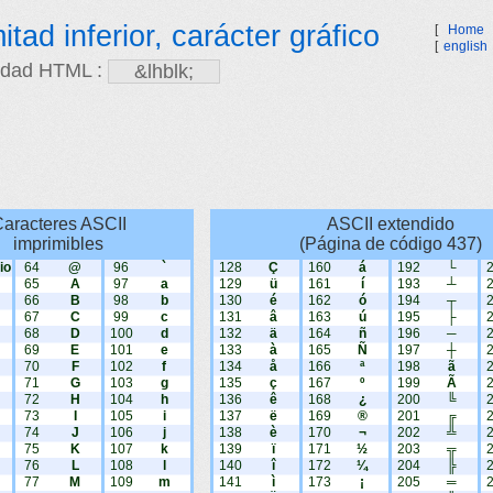
tad inferior, carácter gráfico
[
Home
[
english
idad HTML :
aracteres ASCII
ASCII extendido
imprimibles
(Página de código 437)
io
64
@
96
`
128
Ç
160
á
192
└
65
A
97
a
129
ü
161
í
193
┴
66
B
98
b
130
é
162
ó
194
┬
67
C
99
c
131
â
163
ú
195
├
68
D
100
d
132
ä
164
ñ
196
─
69
E
101
e
133
à
165
Ñ
197
┼
70
F
102
f
134
å
166
ª
198
ã
71
G
103
g
135
ç
167
º
199
Ã
72
H
104
h
136
ê
168
¿
200
╚
73
I
105
i
137
ë
169
®
201
╔
74
J
106
j
138
è
170
¬
202
╩
75
K
107
k
139
ï
171
½
203
╦
76
L
108
l
140
î
172
¼
204
╠
77
M
109
m
141
ì
173
¡
205
═