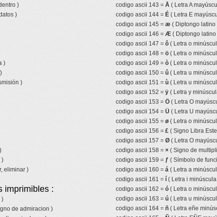
entro )
codigo ascii 143 =
Å
( Letra A mayúscul
datos )
codigo ascii 144 =
É
( Letra E mayúscu
codigo ascii 145 =
æ
( Diptongo latino
codigo ascii 146 =
Æ
( Diptongo latin
codigo ascii 147 =
ô
( Letra o minúscul
codigo ascii 148 =
ö
( Letra o minúscul
 )
codigo ascii 149 =
ò
( Letra o minúscul
)
codigo ascii 150 =
û
( Letra u minúscul
smisión )
codigo ascii 151 =
ù
( Letra u minúscul
codigo ascii 152 =
ÿ
( Letra y minúscul
codigo ascii 153 =
Ö
( Letra O mayúscu
codigo ascii 154 =
Ü
( Letra U mayúscu
codigo ascii 155 =
ø
( Letra o minúscul
codigo ascii 156 =
£
( Signo Libra Ester
codigo ascii 157 =
Ø
( Letra O mayúscu
)
codigo ascii 158 =
×
( Signo de multipl
 )
codigo ascii 159 =
ƒ
( Símbolo de funci
, eliminar )
codigo ascii 160 =
á
( Letra a minúscu
codigo ascii 161 =
í
( Letra i minúscul
 imprimibles :
codigo ascii 162 =
ó
( Letra o minúscu
codigo ascii 163 =
ú
( Letra u minúscu
 )
codigo ascii 164 =
ñ
( Letra eñe minúscu
igno de admiracion )