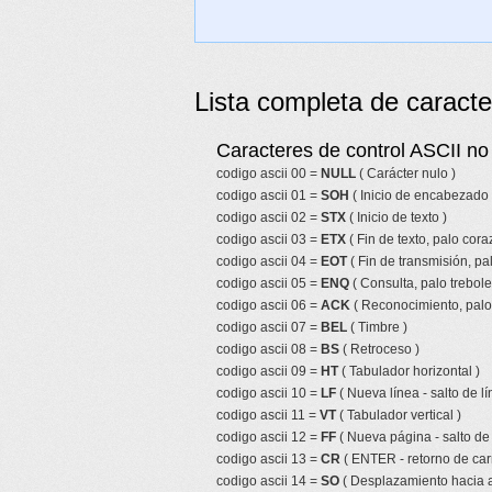
Lista completa de caracte
Caracteres de control ASCII no 
codigo ascii 00 =
NULL
( Carácter nulo )
codigo ascii 01 =
SOH
( Inicio de encabezado 
codigo ascii 02 =
STX
( Inicio de texto )
codigo ascii 03 =
ETX
( Fin de texto, palo cor
codigo ascii 04 =
EOT
( Fin de transmisión, pa
codigo ascii 05 =
ENQ
( Consulta, palo trebole
codigo ascii 06 =
ACK
( Reconocimiento, palo 
codigo ascii 07 =
BEL
( Timbre )
codigo ascii 08 =
BS
( Retroceso )
codigo ascii 09 =
HT
( Tabulador horizontal )
codigo ascii 10 =
LF
( Nueva línea - salto de lí
codigo ascii 11 =
VT
( Tabulador vertical )
codigo ascii 12 =
FF
( Nueva página - salto de
codigo ascii 13 =
CR
( ENTER - retorno de car
codigo ascii 14 =
SO
( Desplazamiento hacia a