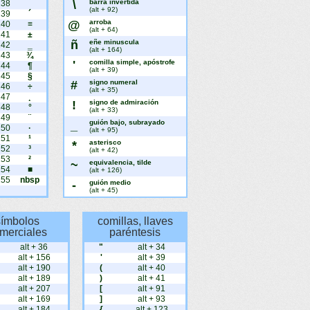
\
barra invertida
238
¯
(alt + 92)
239
´
@
arroba
240
≡
(alt + 64)
241
±
ñ
eñe minuscula
242
‗
(alt + 164)
243
¾
'
comilla simple, apóstrofe
244
¶
(alt + 39)
245
§
#
signo numeral
246
÷
(alt + 35)
247
¸
!
signo de admiración
248
°
(alt + 33)
249
¨
_
guión bajo, subrayado
250
·
(alt + 95)
251
¹
*
asterisco
252
³
(alt + 42)
253
²
~
equivalencia, tilde
254
■
(alt + 126)
255
nbsp
-
guión medio
(alt + 45)
símbolos
comillas, llaves
merciales
paréntesis
alt + 36
"
alt + 34
alt + 156
'
alt + 39
alt + 190
(
alt + 40
alt + 189
)
alt + 41
alt + 207
[
alt + 91
alt + 169
]
alt + 93
alt + 184
{
alt + 123