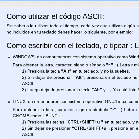
Como utilizar el código ASCII:
Sin saberlo lo utilizas todo el tiempo, cada vez que utilizas algún
no incluidos en tu teclado debes hacer lo siguiente, por ejemplo:
Como escribir con el teclado, o tipear : 
WINDOWS: en computadoras con sistema operativo como Window
Para obtener la letra, caracter, signo o símbolo
"r "
: ( Letra r 
1) Presiona la tecla
"Alt"
en tu teclado, y no la sueltes.
2) Sin dejar de presionar
"Alt"
, presiona en el teclado n
ASCII.
3) Luego deja de presionar la tecla
"Alt"
y... ¡ Ya está listo 
LINUX: en ordenadores con sistema operativo GNU/Linux, como
Para obtener la letra, caracter, signo o símbolo
"r"
: ( Letra 
GNOME como UBUNTU :
1) Presiona las teclas
"CTRL+SHIFT+u "
en tu teclado, y n
2) Sin dejar de presionar
"CTRL+SHIFT+u"
, presiona en e
ASCII.