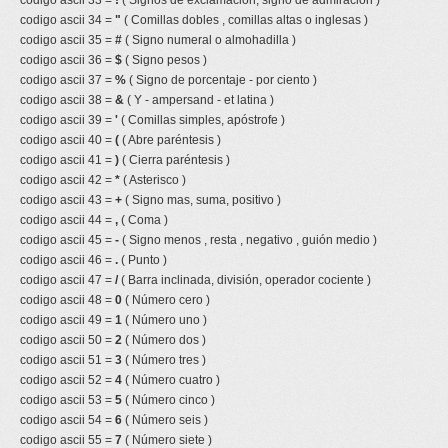
codigo ascii 33 =
!
( Signos de exclamacion, signo de admiracion )
codigo ascii 34 =
"
( Comillas dobles , comillas altas o inglesas )
codigo ascii 35 =
#
( Signo numeral o almohadilla )
codigo ascii 36 =
$
( Signo pesos )
codigo ascii 37 =
%
( Signo de porcentaje - por ciento )
codigo ascii 38 =
&
( Y - ampersand - et latina )
codigo ascii 39 =
'
( Comillas simples, apóstrofe )
codigo ascii 40 =
(
( Abre paréntesis )
codigo ascii 41 =
)
( Cierra paréntesis )
codigo ascii 42 =
*
( Asterisco )
codigo ascii 43 =
+
( Signo mas, suma, positivo )
codigo ascii 44 =
,
( Coma )
codigo ascii 45 =
-
( Signo menos , resta , negativo , guión medio )
codigo ascii 46 =
.
( Punto )
codigo ascii 47 =
/
( Barra inclinada, división, operador cociente )
codigo ascii 48 =
0
( Número cero )
codigo ascii 49 =
1
( Número uno )
codigo ascii 50 =
2
( Número dos )
codigo ascii 51 =
3
( Número tres )
codigo ascii 52 =
4
( Número cuatro )
codigo ascii 53 =
5
( Número cinco )
codigo ascii 54 =
6
( Número seis )
codigo ascii 55 =
7
( Número siete )