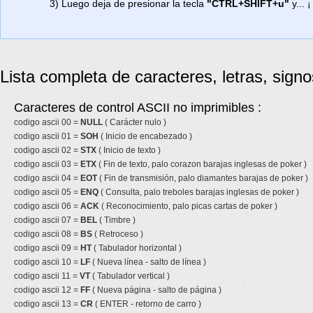
3) Luego deja de presionar la tecla
"CTRL+SHIFT+u"
y... ¡
Lista completa de caracteres, letras, sign
Caracteres de control ASCII no imprimibles :
codigo ascii 00 =
NULL
( Carácter nulo )
codigo ascii 01 =
SOH
( Inicio de encabezado )
codigo ascii 02 =
STX
( Inicio de texto )
codigo ascii 03 =
ETX
( Fin de texto, palo corazon barajas inglesas de poker )
codigo ascii 04 =
EOT
( Fin de transmisión, palo diamantes barajas de poker )
codigo ascii 05 =
ENQ
( Consulta, palo treboles barajas inglesas de poker )
codigo ascii 06 =
ACK
( Reconocimiento, palo picas cartas de poker )
codigo ascii 07 =
BEL
( Timbre )
codigo ascii 08 =
BS
( Retroceso )
codigo ascii 09 =
HT
( Tabulador horizontal )
codigo ascii 10 =
LF
( Nueva línea - salto de línea )
codigo ascii 11 =
VT
( Tabulador vertical )
codigo ascii 12 =
FF
( Nueva página - salto de página )
codigo ascii 13 =
CR
( ENTER - retorno de carro )