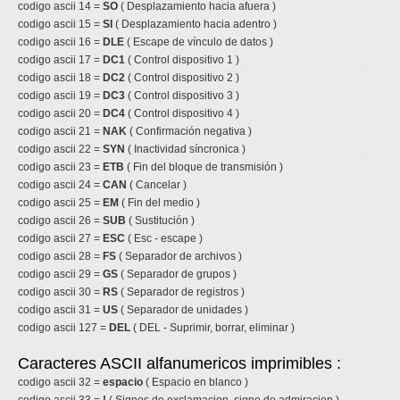
codigo ascii 14 =
SO
( Desplazamiento hacia afuera )
codigo ascii 15 =
SI
( Desplazamiento hacia adentro )
codigo ascii 16 =
DLE
( Escape de vínculo de datos )
codigo ascii 17 =
DC1
( Control dispositivo 1 )
codigo ascii 18 =
DC2
( Control dispositivo 2 )
codigo ascii 19 =
DC3
( Control dispositivo 3 )
codigo ascii 20 =
DC4
( Control dispositivo 4 )
codigo ascii 21 =
NAK
( Confirmación negativa )
codigo ascii 22 =
SYN
( Inactividad síncronica )
codigo ascii 23 =
ETB
( Fin del bloque de transmisión )
codigo ascii 24 =
CAN
( Cancelar )
codigo ascii 25 =
EM
( Fin del medio )
codigo ascii 26 =
SUB
( Sustitución )
codigo ascii 27 =
ESC
( Esc - escape )
codigo ascii 28 =
FS
( Separador de archivos )
codigo ascii 29 =
GS
( Separador de grupos )
codigo ascii 30 =
RS
( Separador de registros )
codigo ascii 31 =
US
( Separador de unidades )
codigo ascii 127 =
DEL
( DEL - Suprimir, borrar, eliminar )
Caracteres ASCII alfanumericos imprimibles :
codigo ascii 32 =
espacio
( Espacio en blanco )