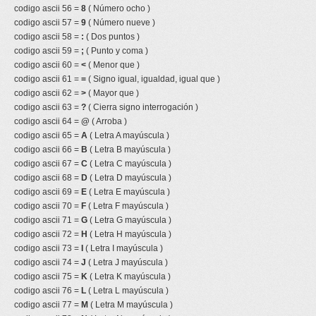
codigo ascii 56 =
8
( Número ocho )
codigo ascii 57 =
9
( Número nueve )
codigo ascii 58 =
:
( Dos puntos )
codigo ascii 59 =
;
( Punto y coma )
codigo ascii 60 =
<
( Menor que )
codigo ascii 61 =
=
( Signo igual, igualdad, igual que )
codigo ascii 62 =
>
( Mayor que )
codigo ascii 63 =
?
( Cierra signo interrogación )
codigo ascii 64 =
@
( Arroba )
codigo ascii 65 =
A
( Letra A mayúscula )
codigo ascii 66 =
B
( Letra B mayúscula )
codigo ascii 67 =
C
( Letra C mayúscula )
codigo ascii 68 =
D
( Letra D mayúscula )
codigo ascii 69 =
E
( Letra E mayúscula )
codigo ascii 70 =
F
( Letra F mayúscula )
codigo ascii 71 =
G
( Letra G mayúscula )
codigo ascii 72 =
H
( Letra H mayúscula )
codigo ascii 73 =
I
( Letra I mayúscula )
codigo ascii 74 =
J
( Letra J mayúscula )
codigo ascii 75 =
K
( Letra K mayúscula )
codigo ascii 76 =
L
( Letra L mayúscula )
codigo ascii 77 =
M
( Letra M mayúscula )