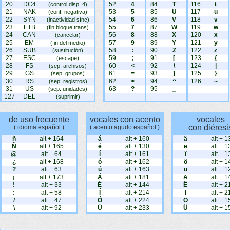
20
DC4
52
4
84
T
116
t
(control disp. 4)
21
NAK
53
5
85
U
117
u
(conf. negativa)
22
SYN
54
6
86
V
118
v
(inactividad sínc)
23
ETB
55
7
87
W
119
w
(fin bloque trans)
24
CAN
56
8
88
X
120
x
(cancelar)
25
EM
57
9
89
Y
121
y
(fin del medio)
26
SUB
58
:
90
Z
122
z
(sustitución)
27
ESC
59
;
91
[
123
{
(escape)
28
FS
60
<
92
\
124
|
(sep. archivos)
29
GS
61
=
93
]
125
}
(sep. grupos)
30
RS
62
>
94
^
126
~
(sep. registros)
31
US
63
?
95
_
(sep. unidades)
127
DEL
(suprimir)
de uso frecuente
vocales con acento
vocales
con diéresi
( idioma español )
( acento agudo español )
ñ
alt + 164
á
alt + 160
ä
alt + 1
Ñ
alt + 165
é
alt + 130
ë
alt + 1
@
alt + 64
í
alt + 161
ï
alt + 1
¿
alt + 168
ó
alt + 162
ö
alt + 1
?
alt + 63
ú
alt + 163
ü
alt + 1
¡
alt + 173
Á
alt + 181
Ä
alt + 1
!
alt + 33
É
alt + 144
Ë
alt + 2
:
alt + 58
Í
alt + 214
Ï
alt + 2
/
alt + 47
Ó
alt + 224
Ö
alt + 1
\
alt + 92
Ú
alt + 233
Ü
alt + 1