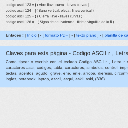
codigo ascii 123 =
{
( Abre llave curva - llaves curvas )
codigo ascii 124 =
|
( Barra vertical, pleca , linea vertical )
codigo ascii 125 =
}
( Cierra llave - llaves curvas )
codigo ascii 126 =
~
( Signo de equivalencia , tilde o virgulilla de la ñ )
Enlaces :
[
Inicio
] - [
formato PDF
] - [
texto plano
] - [
planilla de c
Claves para esta página - Codigo ASCII r , Letra
Como tipear o escribir con el teclado Codigo ASCII r , Letra r min
caracteres ascii, codigos, tabla, caracteres, simbolos, control, imp
teclas, acentos, agudo, grave, eñe, enie, arroba, dieresis, circunflejo
ingles, notebook, laptop, asccii, asqui, askii, aski, (336) .