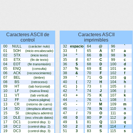
Caracteres ASCII de
Caracteres ASCII
control
imprimibles
00
NULL
32
espacio
64
@
96
`
(carácter nulo)
01
SOH
33
!
65
A
97
a
(inicio encabezado)
02
STX
34
"
66
B
98
b
(inicio texto)
03
ETX
35
#
67
C
99
c
(fin de texto)
04
EOT
36
$
68
D
100
d
(fin transmisión)
05
ENQ
37
%
69
E
101
e
(consulta)
06
ACK
38
&
70
F
102
f
(reconocimiento)
07
BEL
39
'
71
G
103
g
(timbre)
08
BS
40
(
72
H
104
h
(retroceso)
09
HT
41
)
73
I
105
i
(tab horizontal)
10
LF
42
*
74
J
106
j
(nueva línea)
11
VT
43
+
75
K
107
k
(tab vertical)
12
FF
44
,
76
L
108
l
(nueva página)
13
CR
45
-
77
M
109
m
(retorno de carro)
14
SO
46
.
78
N
110
n
(desplaza afuera)
15
SI
47
/
79
O
111
o
(desplaza adentro)
16
DLE
48
0
80
P
112
p
(esc.vínculo datos)
17
DC1
49
1
81
Q
113
q
(control disp. 1)
18
DC2
50
2
82
R
114
r
(control disp. 2)
19
DC3
51
3
83
S
115
s
(control disp. 3)