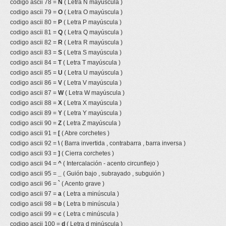
codigo ascii 78 =
N
( Letra N mayúscula )
codigo ascii 79 =
O
( Letra O mayúscula )
codigo ascii 80 =
P
( Letra P mayúscula )
codigo ascii 81 =
Q
( Letra Q mayúscula )
codigo ascii 82 =
R
( Letra R mayúscula )
codigo ascii 83 =
S
( Letra S mayúscula )
codigo ascii 84 =
T
( Letra T mayúscula )
codigo ascii 85 =
U
( Letra U mayúscula )
codigo ascii 86 =
V
( Letra V mayúscula )
codigo ascii 87 =
W
( Letra W mayúscula )
codigo ascii 88 =
X
( Letra X mayúscula )
codigo ascii 89 =
Y
( Letra Y mayúscula )
codigo ascii 90 =
Z
( Letra Z mayúscula )
codigo ascii 91 =
[
( Abre corchetes )
codigo ascii 92 =
\
( Barra invertida , contrabarra , barra inversa )
codigo ascii 93 =
]
( Cierra corchetes )
codigo ascii 94 =
^
( Intercalación - acento circunflejo )
codigo ascii 95 =
_
( Guión bajo , subrayado , subguión )
codigo ascii 96 =
`
( Acento grave )
codigo ascii 97 =
a
( Letra a minúscula )
codigo ascii 98 =
b
( Letra b minúscula )
codigo ascii 99 =
c
( Letra c minúscula )
codigo ascii 100 =
d
( Letra d minúscula )