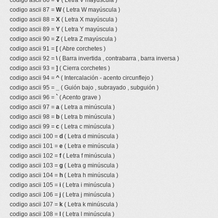
codigo ascii 86 =
V
( Letra V mayúscula )
codigo ascii 87 =
W
( Letra W mayúscula )
codigo ascii 88 =
X
( Letra X mayúscula )
codigo ascii 89 =
Y
( Letra Y mayúscula )
codigo ascii 90 =
Z
( Letra Z mayúscula )
codigo ascii 91 =
[
( Abre corchetes )
codigo ascii 92 =
\
( Barra invertida , contrabarra , barra inversa )
codigo ascii 93 =
]
( Cierra corchetes )
codigo ascii 94 =
^
( Intercalación - acento circunflejo )
codigo ascii 95 =
_
( Guión bajo , subrayado , subguión )
codigo ascii 96 =
`
( Acento grave )
codigo ascii 97 =
a
( Letra a minúscula )
codigo ascii 98 =
b
( Letra b minúscula )
codigo ascii 99 =
c
( Letra c minúscula )
codigo ascii 100 =
d
( Letra d minúscula )
codigo ascii 101 =
e
( Letra e minúscula )
codigo ascii 102 =
f
( Letra f minúscula )
codigo ascii 103 =
g
( Letra g minúscula )
codigo ascii 104 =
h
( Letra h minúscula )
codigo ascii 105 =
i
( Letra i minúscula )
codigo ascii 106 =
j
( Letra j minúscula )
codigo ascii 107 =
k
( Letra k minúscula )
codigo ascii 108 =
l
( Letra l minúscula )