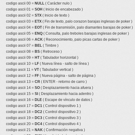
codigo ascii 00 =
NULL
( Carácter nulo )
codigo ascii 01 =
SOH
( Inicio de encabezado )
codigo ascii 02 =
STX
( Inicio de texto )
codigo ascii 03 =
ETX
( Fin de texto, palo corazon barajas inglesas de poker )
codigo ascii 04 =
EOT
( Fin de transmisión, palo diamantes barajas de poker )
codigo ascii 05 =
ENQ
( Consulta, palo treboles barajas inglesas de poker )
codigo ascii 06 =
ACK
( Reconocimiento, palo picas cartas de poker )
codigo ascii 07 =
BEL
( Timbre )
codigo ascii 08 =
BS
( Retroceso )
codigo ascii 09 =
HT
( Tabulador horizontal )
codigo ascii 10 =
LF
( Nueva línea - salto de línea )
codigo ascii 11 =
VT
( Tabulador vertical )
codigo ascii 12 =
FF
( Nueva página - salto de página )
codigo ascii 13 =
CR
( ENTER - retorno de carro )
codigo ascii 14 =
SO
( Desplazamiento hacia afuera )
codigo ascii 15 =
SI
( Desplazamiento hacia adentro )
codigo ascii 16 =
DLE
( Escape de vínculo de datos )
codigo ascii 17 =
DC1
( Control dispositivo 1 )
codigo ascii 18 =
DC2
( Control dispositivo 2 )
codigo ascii 19 =
DC3
( Control dispositivo 3 )
codigo ascii 20 =
DC4
( Control dispositivo 4 )
codigo ascii 21 =
NAK
( Confirmación negativa )