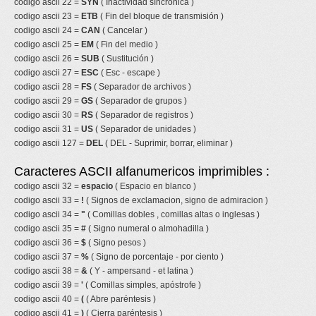
codigo ascii 22 =
SYN
( Inactividad síncronica )
codigo ascii 23 =
ETB
( Fin del bloque de transmisión )
codigo ascii 24 =
CAN
( Cancelar )
codigo ascii 25 =
EM
( Fin del medio )
codigo ascii 26 =
SUB
( Sustitución )
codigo ascii 27 =
ESC
( Esc - escape )
codigo ascii 28 =
FS
( Separador de archivos )
codigo ascii 29 =
GS
( Separador de grupos )
codigo ascii 30 =
RS
( Separador de registros )
codigo ascii 31 =
US
( Separador de unidades )
codigo ascii 127 =
DEL
( DEL - Suprimir, borrar, eliminar )
Caracteres ASCII alfanumericos imprimibles :
codigo ascii 32 =
espacio
( Espacio en blanco )
codigo ascii 33 =
!
( Signos de exclamacion, signo de admiracion )
codigo ascii 34 =
"
( Comillas dobles , comillas altas o inglesas )
codigo ascii 35 =
#
( Signo numeral o almohadilla )
codigo ascii 36 =
$
( Signo pesos )
codigo ascii 37 =
%
( Signo de porcentaje - por ciento )
codigo ascii 38 =
&
( Y - ampersand - et latina )
codigo ascii 39 =
'
( Comillas simples, apóstrofe )
codigo ascii 40 =
(
( Abre paréntesis )
codigo ascii 41 =
)
( Cierra paréntesis )