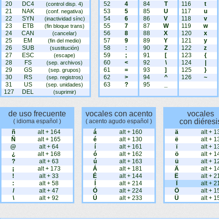
20
DC4
52
4
84
T
116
t
(control disp. 4)
21
NAK
53
5
85
U
117
u
(conf. negativa)
22
SYN
54
6
86
V
118
v
(inactividad sínc)
23
ETB
55
7
87
W
119
w
(fin bloque trans)
24
CAN
56
8
88
X
120
x
(cancelar)
25
EM
57
9
89
Y
121
y
(fin del medio)
26
SUB
58
:
90
Z
122
z
(sustitución)
27
ESC
59
;
91
[
123
{
(escape)
28
FS
60
<
92
\
124
|
(sep. archivos)
29
GS
61
=
93
]
125
}
(sep. grupos)
30
RS
62
>
94
^
126
~
(sep. registros)
31
US
63
?
95
_
(sep. unidades)
127
DEL
(suprimir)
de uso frecuente
vocales con acento
vocales
con diéresi
( idioma español )
( acento agudo español )
ñ
alt + 164
á
alt + 160
ä
alt + 1
Ñ
alt + 165
é
alt + 130
ë
alt + 1
@
alt + 64
í
alt + 161
ï
alt + 1
¿
alt + 168
ó
alt + 162
ö
alt + 1
?
alt + 63
ú
alt + 163
ü
alt + 1
¡
alt + 173
Á
alt + 181
Ä
alt + 1
!
alt + 33
É
alt + 144
Ë
alt + 2
:
alt + 58
Í
alt + 214
Ï
alt + 2
/
alt + 47
Ó
alt + 224
Ö
alt + 1
\
alt + 92
Ú
alt + 233
Ü
alt + 1