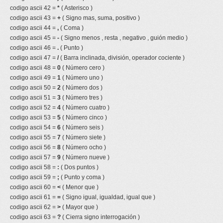
codigo ascii 42 =
*
( Asterisco )
codigo ascii 43 =
+
( Signo mas, suma, positivo )
codigo ascii 44 =
,
( Coma )
codigo ascii 45 =
-
( Signo menos , resta , negativo , guión medio )
codigo ascii 46 =
.
( Punto )
codigo ascii 47 =
/
( Barra inclinada, división, operador cociente )
codigo ascii 48 =
0
( Número cero )
codigo ascii 49 =
1
( Número uno )
codigo ascii 50 =
2
( Número dos )
codigo ascii 51 =
3
( Número tres )
codigo ascii 52 =
4
( Número cuatro )
codigo ascii 53 =
5
( Número cinco )
codigo ascii 54 =
6
( Número seis )
codigo ascii 55 =
7
( Número siete )
codigo ascii 56 =
8
( Número ocho )
codigo ascii 57 =
9
( Número nueve )
codigo ascii 58 =
:
( Dos puntos )
codigo ascii 59 =
;
( Punto y coma )
codigo ascii 60 =
<
( Menor que )
codigo ascii 61 =
=
( Signo igual, igualdad, igual que )
codigo ascii 62 =
>
( Mayor que )
codigo ascii 63 =
?
( Cierra signo interrogación )