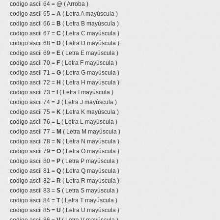
codigo ascii 64 =
@
( Arroba )
codigo ascii 65 =
A
( Letra A mayúscula )
codigo ascii 66 =
B
( Letra B mayúscula )
codigo ascii 67 =
C
( Letra C mayúscula )
codigo ascii 68 =
D
( Letra D mayúscula )
codigo ascii 69 =
E
( Letra E mayúscula )
codigo ascii 70 =
F
( Letra F mayúscula )
codigo ascii 71 =
G
( Letra G mayúscula )
codigo ascii 72 =
H
( Letra H mayúscula )
codigo ascii 73 =
I
( Letra I mayúscula )
codigo ascii 74 =
J
( Letra J mayúscula )
codigo ascii 75 =
K
( Letra K mayúscula )
codigo ascii 76 =
L
( Letra L mayúscula )
codigo ascii 77 =
M
( Letra M mayúscula )
codigo ascii 78 =
N
( Letra N mayúscula )
codigo ascii 79 =
O
( Letra O mayúscula )
codigo ascii 80 =
P
( Letra P mayúscula )
codigo ascii 81 =
Q
( Letra Q mayúscula )
codigo ascii 82 =
R
( Letra R mayúscula )
codigo ascii 83 =
S
( Letra S mayúscula )
codigo ascii 84 =
T
( Letra T mayúscula )
codigo ascii 85 =
U
( Letra U mayúscula )