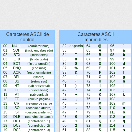
Caracteres ASCII de
Caracteres ASCII
control
imprimibles
00
NULL
32
espacio
64
@
96
`
(carácter nulo)
01
SOH
33
!
65
A
97
a
(inicio encabezado)
02
STX
34
"
66
B
98
b
(inicio texto)
03
ETX
35
#
67
C
99
c
(fin de texto)
04
EOT
36
$
68
D
100
d
(fin transmisión)
05
ENQ
37
%
69
E
101
e
(consulta)
06
ACK
38
&
70
F
102
f
(reconocimiento)
07
BEL
39
'
71
G
103
g
(timbre)
08
BS
40
(
72
H
104
h
(retroceso)
09
HT
41
)
73
I
105
i
(tab horizontal)
10
LF
42
*
74
J
106
j
(nueva línea)
11
VT
43
+
75
K
107
k
(tab vertical)
12
FF
44
,
76
L
108
l
(nueva página)
13
CR
45
-
77
M
109
m
(retorno de carro)
14
SO
46
.
78
N
110
n
(desplaza afuera)
15
SI
47
/
79
O
111
o
(desplaza adentro)
16
DLE
48
0
80
P
112
p
(esc.vínculo datos)
17
DC1
49
1
81
Q
113
q
(control disp. 1)
18
DC2
50
2
82
R
114
r
(control disp. 2)
19
DC3
51
3
83
S
115
s
(control disp. 3)