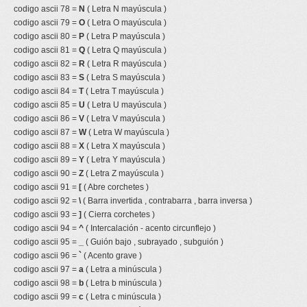
codigo ascii 78 =
N
( Letra N mayúscula )
codigo ascii 79 =
O
( Letra O mayúscula )
codigo ascii 80 =
P
( Letra P mayúscula )
codigo ascii 81 =
Q
( Letra Q mayúscula )
codigo ascii 82 =
R
( Letra R mayúscula )
codigo ascii 83 =
S
( Letra S mayúscula )
codigo ascii 84 =
T
( Letra T mayúscula )
codigo ascii 85 =
U
( Letra U mayúscula )
codigo ascii 86 =
V
( Letra V mayúscula )
codigo ascii 87 =
W
( Letra W mayúscula )
codigo ascii 88 =
X
( Letra X mayúscula )
codigo ascii 89 =
Y
( Letra Y mayúscula )
codigo ascii 90 =
Z
( Letra Z mayúscula )
codigo ascii 91 =
[
( Abre corchetes )
codigo ascii 92 =
\
( Barra invertida , contrabarra , barra inversa )
codigo ascii 93 =
]
( Cierra corchetes )
codigo ascii 94 =
^
( Intercalación - acento circunflejo )
codigo ascii 95 =
_
( Guión bajo , subrayado , subguión )
codigo ascii 96 =
`
( Acento grave )
codigo ascii 97 =
a
( Letra a minúscula )
codigo ascii 98 =
b
( Letra b minúscula )
codigo ascii 99 =
c
( Letra c minúscula )