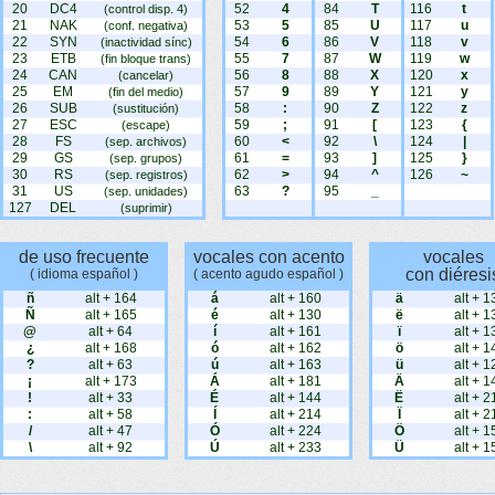
20
DC4
52
4
84
T
116
t
(control disp. 4)
21
NAK
53
5
85
U
117
u
(conf. negativa)
22
SYN
54
6
86
V
118
v
(inactividad sínc)
23
ETB
55
7
87
W
119
w
(fin bloque trans)
24
CAN
56
8
88
X
120
x
(cancelar)
25
EM
57
9
89
Y
121
y
(fin del medio)
26
SUB
58
:
90
Z
122
z
(sustitución)
27
ESC
59
;
91
[
123
{
(escape)
28
FS
60
<
92
\
124
|
(sep. archivos)
29
GS
61
=
93
]
125
}
(sep. grupos)
30
RS
62
>
94
^
126
~
(sep. registros)
31
US
63
?
95
_
(sep. unidades)
127
DEL
(suprimir)
de uso frecuente
vocales con acento
vocales
con diéresi
( idioma español )
( acento agudo español )
ñ
alt + 164
á
alt + 160
ä
alt + 1
Ñ
alt + 165
é
alt + 130
ë
alt + 1
@
alt + 64
í
alt + 161
ï
alt + 1
¿
alt + 168
ó
alt + 162
ö
alt + 1
?
alt + 63
ú
alt + 163
ü
alt + 1
¡
alt + 173
Á
alt + 181
Ä
alt + 1
!
alt + 33
É
alt + 144
Ë
alt + 2
:
alt + 58
Í
alt + 214
Ï
alt + 2
/
alt + 47
Ó
alt + 224
Ö
alt + 1
\
alt + 92
Ú
alt + 233
Ü
alt + 1