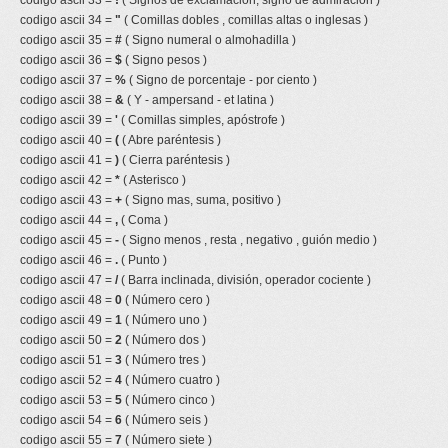
codigo ascii 33 =
!
( Signos de exclamacion, signo de admiracion )
codigo ascii 34 =
"
( Comillas dobles , comillas altas o inglesas )
codigo ascii 35 =
#
( Signo numeral o almohadilla )
codigo ascii 36 =
$
( Signo pesos )
codigo ascii 37 =
%
( Signo de porcentaje - por ciento )
codigo ascii 38 =
&
( Y - ampersand - et latina )
codigo ascii 39 =
'
( Comillas simples, apóstrofe )
codigo ascii 40 =
(
( Abre paréntesis )
codigo ascii 41 =
)
( Cierra paréntesis )
codigo ascii 42 =
*
( Asterisco )
codigo ascii 43 =
+
( Signo mas, suma, positivo )
codigo ascii 44 =
,
( Coma )
codigo ascii 45 =
-
( Signo menos , resta , negativo , guión medio )
codigo ascii 46 =
.
( Punto )
codigo ascii 47 =
/
( Barra inclinada, división, operador cociente )
codigo ascii 48 =
0
( Número cero )
codigo ascii 49 =
1
( Número uno )
codigo ascii 50 =
2
( Número dos )
codigo ascii 51 =
3
( Número tres )
codigo ascii 52 =
4
( Número cuatro )
codigo ascii 53 =
5
( Número cinco )
codigo ascii 54 =
6
( Número seis )
codigo ascii 55 =
7
( Número siete )