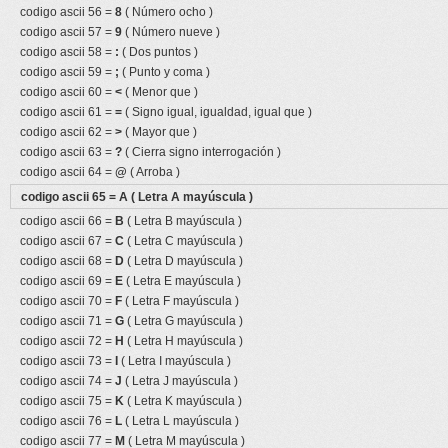
codigo ascii 56 =
8
( Número ocho )
codigo ascii 57 =
9
( Número nueve )
codigo ascii 58 =
:
( Dos puntos )
codigo ascii 59 =
;
( Punto y coma )
codigo ascii 60 =
<
( Menor que )
codigo ascii 61 =
=
( Signo igual, igualdad, igual que )
codigo ascii 62 =
>
( Mayor que )
codigo ascii 63 =
?
( Cierra signo interrogación )
codigo ascii 64 =
@
( Arroba )
codigo ascii 65 =
A
( Letra A mayúscula )
codigo ascii 66 =
B
( Letra B mayúscula )
codigo ascii 67 =
C
( Letra C mayúscula )
codigo ascii 68 =
D
( Letra D mayúscula )
codigo ascii 69 =
E
( Letra E mayúscula )
codigo ascii 70 =
F
( Letra F mayúscula )
codigo ascii 71 =
G
( Letra G mayúscula )
codigo ascii 72 =
H
( Letra H mayúscula )
codigo ascii 73 =
I
( Letra I mayúscula )
codigo ascii 74 =
J
( Letra J mayúscula )
codigo ascii 75 =
K
( Letra K mayúscula )
codigo ascii 76 =
L
( Letra L mayúscula )
codigo ascii 77 =
M
( Letra M mayúscula )