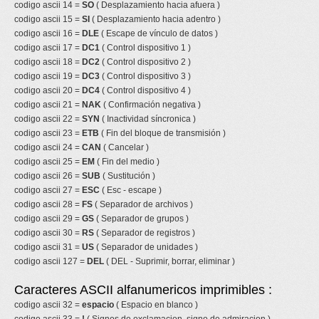
codigo ascii 14 =
SO
( Desplazamiento hacia afuera )
codigo ascii 15 =
SI
( Desplazamiento hacia adentro )
codigo ascii 16 =
DLE
( Escape de vínculo de datos )
codigo ascii 17 =
DC1
( Control dispositivo 1 )
codigo ascii 18 =
DC2
( Control dispositivo 2 )
codigo ascii 19 =
DC3
( Control dispositivo 3 )
codigo ascii 20 =
DC4
( Control dispositivo 4 )
codigo ascii 21 =
NAK
( Confirmación negativa )
codigo ascii 22 =
SYN
( Inactividad síncronica )
codigo ascii 23 =
ETB
( Fin del bloque de transmisión )
codigo ascii 24 =
CAN
( Cancelar )
codigo ascii 25 =
EM
( Fin del medio )
codigo ascii 26 =
SUB
( Sustitución )
codigo ascii 27 =
ESC
( Esc - escape )
codigo ascii 28 =
FS
( Separador de archivos )
codigo ascii 29 =
GS
( Separador de grupos )
codigo ascii 30 =
RS
( Separador de registros )
codigo ascii 31 =
US
( Separador de unidades )
codigo ascii 127 =
DEL
( DEL - Suprimir, borrar, eliminar )
Caracteres ASCII alfanumericos imprimibles :
codigo ascii 32 =
espacio
( Espacio en blanco )