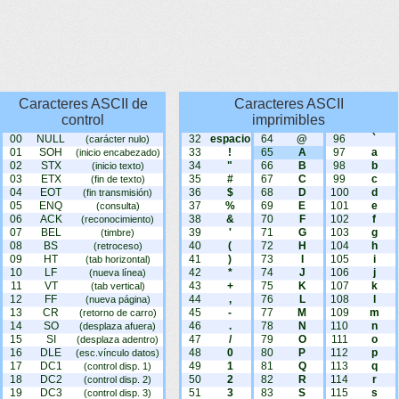
Caracteres ASCII de
Caracteres ASCII
control
imprimibles
00
NULL
32
espacio
64
@
96
`
(carácter nulo)
01
SOH
33
!
65
A
97
a
(inicio encabezado)
02
STX
34
"
66
B
98
b
(inicio texto)
03
ETX
35
#
67
C
99
c
(fin de texto)
04
EOT
36
$
68
D
100
d
(fin transmisión)
05
ENQ
37
%
69
E
101
e
(consulta)
06
ACK
38
&
70
F
102
f
(reconocimiento)
07
BEL
39
'
71
G
103
g
(timbre)
08
BS
40
(
72
H
104
h
(retroceso)
09
HT
41
)
73
I
105
i
(tab horizontal)
10
LF
42
*
74
J
106
j
(nueva línea)
11
VT
43
+
75
K
107
k
(tab vertical)
12
FF
44
,
76
L
108
l
(nueva página)
13
CR
45
-
77
M
109
m
(retorno de carro)
14
SO
46
.
78
N
110
n
(desplaza afuera)
15
SI
47
/
79
O
111
o
(desplaza adentro)
16
DLE
48
0
80
P
112
p
(esc.vínculo datos)
17
DC1
49
1
81
Q
113
q
(control disp. 1)
18
DC2
50
2
82
R
114
r
(control disp. 2)
19
DC3
51
3
83
S
115
s
(control disp. 3)