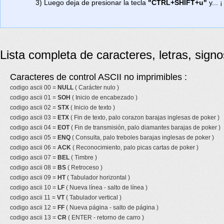
3) Luego deja de presionar la tecla
"CTRL+SHIFT+u"
y... ¡
Lista completa de caracteres, letras, sign
Caracteres de control ASCII no imprimibles :
codigo ascii 00 =
NULL
( Carácter nulo )
codigo ascii 01 =
SOH
( Inicio de encabezado )
codigo ascii 02 =
STX
( Inicio de texto )
codigo ascii 03 =
ETX
( Fin de texto, palo corazon barajas inglesas de poker )
codigo ascii 04 =
EOT
( Fin de transmisión, palo diamantes barajas de poker )
codigo ascii 05 =
ENQ
( Consulta, palo treboles barajas inglesas de poker )
codigo ascii 06 =
ACK
( Reconocimiento, palo picas cartas de poker )
codigo ascii 07 =
BEL
( Timbre )
codigo ascii 08 =
BS
( Retroceso )
codigo ascii 09 =
HT
( Tabulador horizontal )
codigo ascii 10 =
LF
( Nueva línea - salto de línea )
codigo ascii 11 =
VT
( Tabulador vertical )
codigo ascii 12 =
FF
( Nueva página - salto de página )
codigo ascii 13 =
CR
( ENTER - retorno de carro )