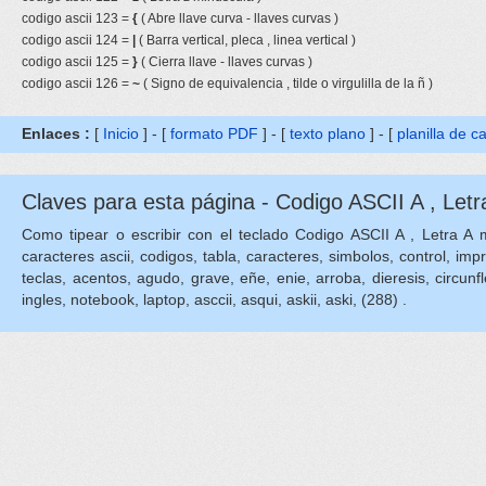
codigo ascii 123 =
{
( Abre llave curva - llaves curvas )
codigo ascii 124 =
|
( Barra vertical, pleca , linea vertical )
codigo ascii 125 =
}
( Cierra llave - llaves curvas )
codigo ascii 126 =
~
( Signo de equivalencia , tilde o virgulilla de la ñ )
Enlaces :
[
Inicio
] - [
formato PDF
] - [
texto plano
] - [
planilla de c
Claves para esta página - Codigo ASCII A , Letr
Como tipear o escribir con el teclado Codigo ASCII A , Letra A may
caracteres ascii, codigos, tabla, caracteres, simbolos, control, imp
teclas, acentos, agudo, grave, eñe, enie, arroba, dieresis, circunflejo
ingles, notebook, laptop, asccii, asqui, askii, aski, (288) .