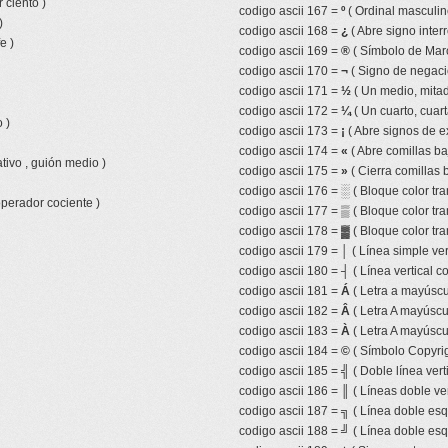
 ciento )
codigo ascii 167 =
º
( Ordinal masculin
)
codigo ascii 168 =
¿
( Abre signo inter
e )
codigo ascii 169 =
®
( Símbolo de Mar
codigo ascii 170 =
¬
( Signo de negaci
codigo ascii 171 =
½
( Un medio, mitad,
codigo ascii 172 =
¼
( Un cuarto, cuart
 )
codigo ascii 173 =
¡
( Abre signos de e
codigo ascii 174 =
«
( Abre comillas ba
tivo , guión medio )
codigo ascii 175 =
»
( Cierra comillas 
codigo ascii 176 =
░
( Bloque color tr
operador cociente )
codigo ascii 177 =
▒
( Bloque color tr
codigo ascii 178 =
▓
( Bloque color tra
codigo ascii 179 =
│
( Línea simple ver
codigo ascii 180 =
┤
( Línea vertical 
codigo ascii 181 =
Á
( Letra a mayúscu
codigo ascii 182 =
Â
( Letra A mayúscul
codigo ascii 183 =
À
( Letra A mayúscu
codigo ascii 184 =
©
( Símbolo Copyrig
codigo ascii 185 =
╣
( Doble línea vert
codigo ascii 186 =
║
( Líneas doble ver
codigo ascii 187 =
╗
( Línea doble esq
codigo ascii 188 =
╝
( Línea doble esq