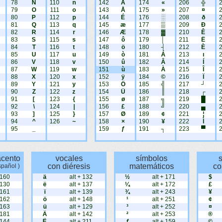
78
N
110
n
142
Ä
174
«
206
╬
79
O
111
o
143
Å
175
»
207
¤
80
P
112
p
144
É
176
░
208
ð
81
Q
113
q
145
æ
177
▒
209
Ð
82
R
114
r
146
Æ
178
▓
210
Ê
83
S
115
s
147
ô
179
│
211
Ë
84
T
116
t
148
ö
180
┤
212
È
85
U
117
u
149
ò
181
Á
213
ı
86
V
118
v
150
û
182
Â
214
Í
87
W
119
w
151
ù
183
À
215
Î
88
X
120
x
152
ÿ
184
©
216
Ï
89
Y
121
y
153
Ö
185
╣
217
┘
90
Z
122
z
154
Ü
186
║
218
┌
91
[
123
{
155
ø
187
╗
219
█
92
\
124
|
156
£
188
╝
220
▄
93
]
125
}
157
Ø
189
¢
221
¦
94
^
126
~
158
×
190
¥
222
Ì
95
_
159
ƒ
191
┐
223
▀
acento
vocales
símbolos
con diéresis
matemáticos
co
spañol )
 160
ä
alt + 132
½
alt + 171
$
 130
ë
alt + 137
¼
alt + 172
£
 161
ï
alt + 139
¾
alt + 243
¥
 162
ö
alt + 148
¹
alt + 251
¢
 163
ü
alt + 129
³
alt + 252
¤
 181
Ä
alt + 142
²
alt + 253
®
 144
Ë
alt + 211
ƒ
alt + 159
©