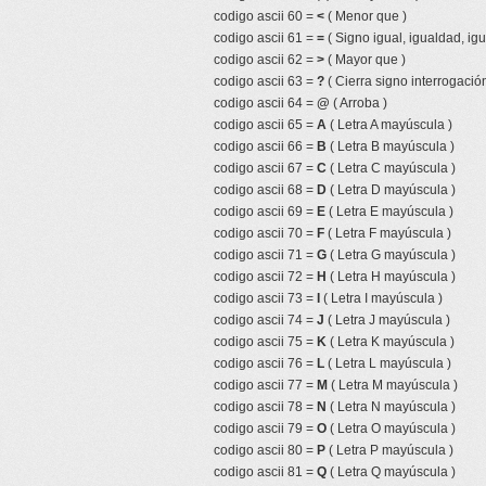
codigo ascii 60 =
<
( Menor que )
codigo ascii 61 =
=
( Signo igual, igualdad, igu
codigo ascii 62 =
>
( Mayor que )
codigo ascii 63 =
?
( Cierra signo interrogación
codigo ascii 64 =
@
( Arroba )
codigo ascii 65 =
A
( Letra A mayúscula )
codigo ascii 66 =
B
( Letra B mayúscula )
codigo ascii 67 =
C
( Letra C mayúscula )
codigo ascii 68 =
D
( Letra D mayúscula )
codigo ascii 69 =
E
( Letra E mayúscula )
codigo ascii 70 =
F
( Letra F mayúscula )
codigo ascii 71 =
G
( Letra G mayúscula )
codigo ascii 72 =
H
( Letra H mayúscula )
codigo ascii 73 =
I
( Letra I mayúscula )
codigo ascii 74 =
J
( Letra J mayúscula )
codigo ascii 75 =
K
( Letra K mayúscula )
codigo ascii 76 =
L
( Letra L mayúscula )
codigo ascii 77 =
M
( Letra M mayúscula )
codigo ascii 78 =
N
( Letra N mayúscula )
codigo ascii 79 =
O
( Letra O mayúscula )
codigo ascii 80 =
P
( Letra P mayúscula )
codigo ascii 81 =
Q
( Letra Q mayúscula )