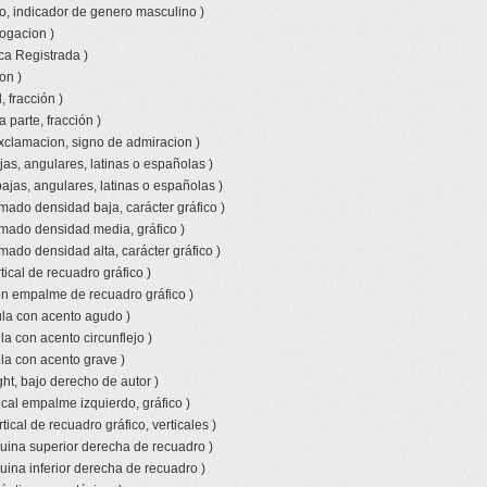
o, indicador de genero masculino )
rogacion )
ca Registrada )
on )
 fracción )
a parte, fracción )
xclamacion, signo de admiracion )
jas, angulares, latinas o españolas )
bajas, angulares, latinas o españolas )
amado densidad baja, carácter gráfico )
amado densidad media, gráfico )
mado densidad alta, carácter gráfico )
tical de recuadro gráfico )
con empalme de recuadro gráfico )
la con acento agudo )
a con acento circunflejo )
la con acento grave )
ht, bajo derecho de autor )
ical empalme izquierdo, gráfico )
tical de recuadro gráfico, verticales )
uina superior derecha de recuadro )
uina inferior derecha de recuadro )