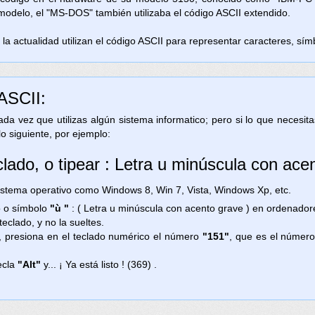
 modelo, el "MS-DOS" también utilizaba el código ASCII extendido.
la actualidad utilizan el código ASCII para representar caracteres, símb
 ASCII:
 cada vez que utilizas algún sistema informatico; pero si lo que necesi
lo siguiente, por ejemplo:
clado, o tipear : Letra u minúscula con ace
ema operativo como Windows 8, Win 7, Vista, Windows Xp, etc.
no o símbolo
"ù "
: ( Letra u minúscula con acento grave ) en ordenado
teclado, y no la sueltes.
, presiona en el teclado numérico el número
"151"
, que es el número
ecla
"Alt"
y... ¡ Ya está listo ! (369) .