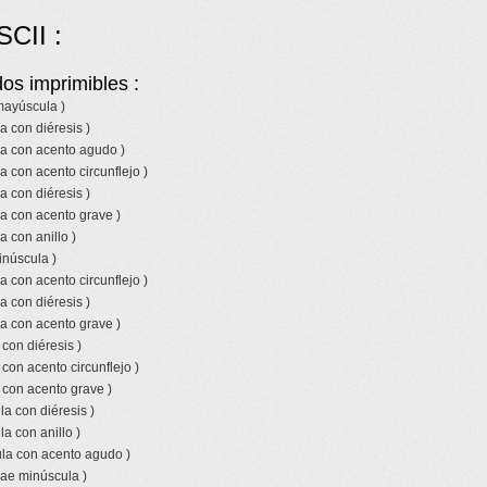
SCII :
os imprimibles :
 mayúscula )
a con diéresis )
la con acento agudo )
a con acento circunflejo )
a con diéresis )
a con acento grave )
a con anillo )
inúscula )
a con acento circunflejo )
a con diéresis )
a con acento grave )
 con diéresis )
 con acento circunflejo )
 con acento grave )
a con diéresis )
a con anillo )
la con acento agudo )
 ae minúscula )