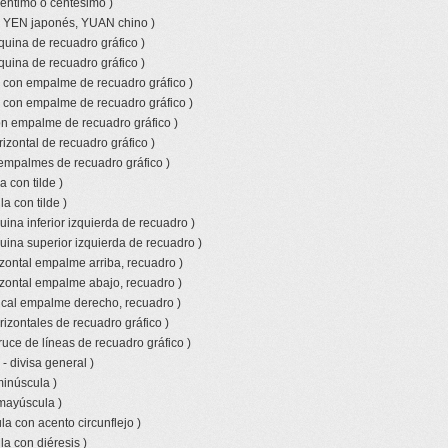
céntimo o centésimo )
o YEN japonés, YUAN chino )
quina de recuadro gráfico )
quina de recuadro gráfico )
l con empalme de recuadro gráfico )
l con empalme de recuadro gráfico )
con empalme de recuadro gráfico )
izontal de recuadro gráfico )
empalmes de recuadro gráfico )
 con tilde )
a con tilde )
ina inferior izquierda de recuadro )
uina superior izquierda de recuadro )
izontal empalme arriba, recuadro )
izontal empalme abajo, recuadro )
tical empalme derecho, recuadro )
rizontales de recuadro gráfico )
ruce de líneas de recuadro gráfico )
- divisa general )
minúscula )
 mayúscula )
a con acento circunflejo )
a con diéresis )