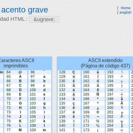
 acento grave
[
Home
[
english
idad HTML :
aracteres ASCII
ASCII extendido
imprimibles
(Página de código 437)
io
64
@
96
`
128
Ç
160
á
192
└
65
A
97
a
129
ü
161
í
193
┴
66
B
98
b
130
é
162
ó
194
┬
67
C
99
c
131
â
163
ú
195
├
68
D
100
d
132
ä
164
ñ
196
─
69
E
101
e
133
à
165
Ñ
197
┼
70
F
102
f
134
å
166
ª
198
ã
71
G
103
g
135
ç
167
º
199
Ã
72
H
104
h
136
ê
168
¿
200
╚
73
I
105
i
137
ë
169
®
201
╔
74
J
106
j
138
è
170
¬
202
╩
75
K
107
k
139
ï
171
½
203
╦
76
L
108
l
140
î
172
¼
204
╠
77
M
109
m
141
ì
173
¡
205
═