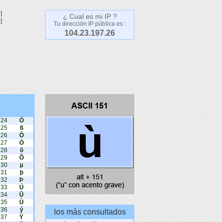
]
¿ Cual es mi IP ?
]
Tu dirección IP pública es :
104.23.197.26
224
Ó
225
ß
226
Ô
227
Ò
228
õ
229
Õ
230
µ
231
þ
232
Þ
233
Ú
234
Û
235
Ù
236
ý
los más consultados
237
Ý