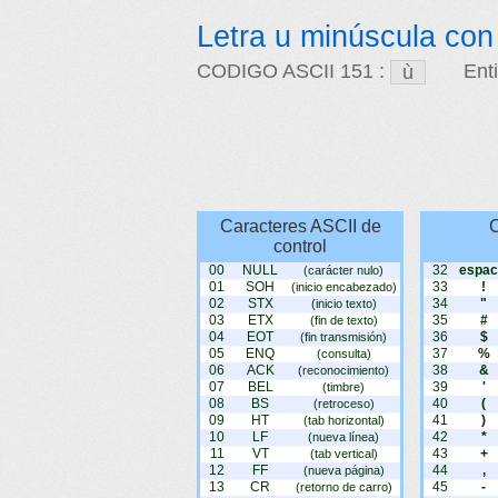
Letra u minúscula con
CODIGO ASCII 151 :
Ent
Caracteres ASCII de
C
control
00
NULL
32
espac
(carácter nulo)
01
SOH
33
!
(inicio encabezado)
02
STX
34
"
(inicio texto)
03
ETX
35
#
(fin de texto)
04
EOT
36
$
(fin transmisión)
05
ENQ
37
%
(consulta)
06
ACK
38
&
(reconocimiento)
07
BEL
39
'
(timbre)
08
BS
40
(
(retroceso)
09
HT
41
)
(tab horizontal)
10
LF
42
*
(nueva línea)
11
VT
43
+
(tab vertical)
12
FF
44
,
(nueva página)
13
CR
45
-
(retorno de carro)