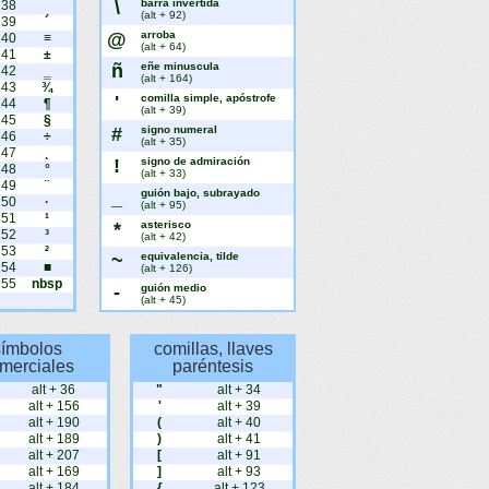
\
barra invertida
238
¯
(alt + 92)
239
´
@
arroba
240
≡
(alt + 64)
241
±
ñ
eñe minuscula
242
‗
(alt + 164)
243
¾
'
comilla simple, apóstrofe
244
¶
(alt + 39)
245
§
#
signo numeral
246
÷
(alt + 35)
247
¸
!
signo de admiración
248
°
(alt + 33)
249
¨
_
guión bajo, subrayado
250
·
(alt + 95)
251
¹
*
asterisco
252
³
(alt + 42)
253
²
~
equivalencia, tilde
254
■
(alt + 126)
255
nbsp
-
guión medio
(alt + 45)
símbolos
comillas, llaves
merciales
paréntesis
alt + 36
"
alt + 34
alt + 156
'
alt + 39
alt + 190
(
alt + 40
alt + 189
)
alt + 41
alt + 207
[
alt + 91
alt + 169
]
alt + 93
alt + 184
{
alt + 123