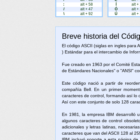
:
alt + 58
Í
alt +
/
alt + 47
Ó
alt +
\
alt + 92
Ú
alt +
Breve historia del Códi
El código ASCII (siglas en ingles para
) Estándar para el intercambio de Inform
Fue creado en 1963 por el Comité Est
de Estándares Nacionales" o "ANSI" c
Este código nació a partir de reorde
compañía Bell. En un primer momento
caracteres de control, formando así lo
Así con este conjunto de solo 128 cara
En 1981, la empresa IBM desarrolló u
algunos caracteres de control obsolet
adicionales y letras latinas, necesari
caracteres que van del ASCII 128 al 25
IBM incluyó soporte a esta página d