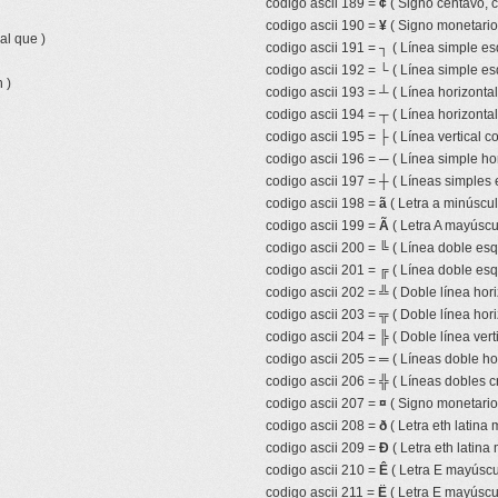
codigo ascii 189 =
¢
( Signo centavo, 
codigo ascii 190 =
¥
( Signo monetari
al que )
codigo ascii 191 =
┐
( Línea simple es
codigo ascii 192 =
└
( Línea simple es
 )
codigo ascii 193 =
┴
( Línea horizonta
codigo ascii 194 =
┬
( Línea horizonta
codigo ascii 195 =
├
( Línea vertical 
codigo ascii 196 =
─
( Línea simple hor
codigo ascii 197 =
┼
( Líneas simples 
codigo ascii 198 =
ã
( Letra a minúscula
codigo ascii 199 =
Ã
( Letra A mayúscul
codigo ascii 200 =
╚
( Línea doble esqu
codigo ascii 201 =
╔
( Línea doble esq
codigo ascii 202 =
╩
( Doble línea hor
codigo ascii 203 =
╦
( Doble línea hor
codigo ascii 204 =
╠
( Doble línea ver
codigo ascii 205 =
═
( Líneas doble ho
codigo ascii 206 =
╬
( Líneas dobles c
codigo ascii 207 =
¤
( Signo monetario 
codigo ascii 208 =
ð
( Letra eth latina 
codigo ascii 209 =
Ð
( Letra eth latina
codigo ascii 210 =
Ê
( Letra E mayúscul
codigo ascii 211 =
Ë
( Letra E mayúscul