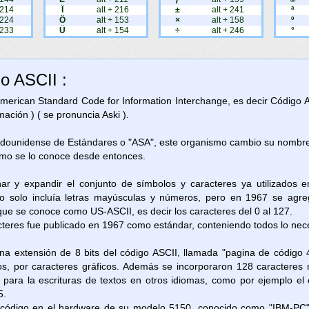
 214
Ï
alt + 216
±
alt + 241
ª
 224
Ö
alt + 153
×
alt + 158
º
 233
Ü
alt + 154
÷
alt + 246
°
go ASCII :
 American Standard Code for Information Interchange, es decir Código 
ación ) ( se pronuncia Aski ).
adounidense de Estándares o "ASA", este organismo cambio su nombre 
omo se lo conoce desde entonces.
nar y expandir el conjunto de símbolos y caracteres ya utilizados 
 solo incluía letras mayúsculas y números, pero en 1967 se agreg
 que se conoce como US-ASCII, es decir los caracteres del 0 al 127.
cteres fue publicado en 1967 como estándar, conteniendo todos lo neces
na extensión de 8 bits del código ASCII, llamada "pagina de código 
os, por caracteres gráficos. Además se incorporaron 128 caracteres 
as para la escrituras de textos en otros idiomas, como por ejemplo e
5.
e código en el hardware de su modelo 5150, conocido como "IBM-PC"