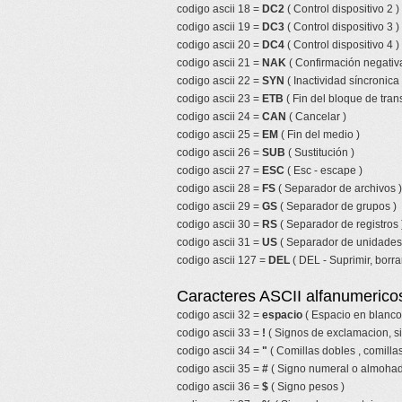
codigo ascii 18 =
DC2
( Control dispositivo 2 )
codigo ascii 19 =
DC3
( Control dispositivo 3 )
codigo ascii 20 =
DC4
( Control dispositivo 4 )
codigo ascii 21 =
NAK
( Confirmación negativa
codigo ascii 22 =
SYN
( Inactividad síncronica 
codigo ascii 23 =
ETB
( Fin del bloque de tran
codigo ascii 24 =
CAN
( Cancelar )
codigo ascii 25 =
EM
( Fin del medio )
codigo ascii 26 =
SUB
( Sustitución )
codigo ascii 27 =
ESC
( Esc - escape )
codigo ascii 28 =
FS
( Separador de archivos )
codigo ascii 29 =
GS
( Separador de grupos )
codigo ascii 30 =
RS
( Separador de registros 
codigo ascii 31 =
US
( Separador de unidades
codigo ascii 127 =
DEL
( DEL - Suprimir, borrar
Caracteres ASCII alfanumericos
codigo ascii 32 =
espacio
( Espacio en blanco
codigo ascii 33 =
!
( Signos de exclamacion, s
codigo ascii 34 =
"
( Comillas dobles , comillas
codigo ascii 35 =
#
( Signo numeral o almohadi
codigo ascii 36 =
$
( Signo pesos )