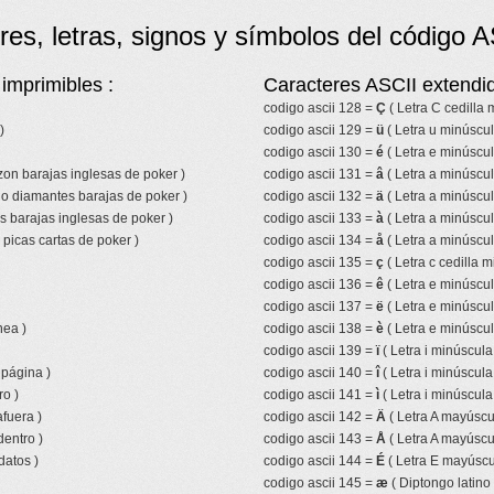
res, letras, signos y símbolos del código A
imprimibles :
Caracteres ASCII extendid
codigo ascii 128 =
Ç
( Letra C cedilla
)
codigo ascii 129 =
ü
( Letra u minúscul
codigo ascii 130 =
é
( Letra e minúscu
azon barajas inglesas de poker )
codigo ascii 131 =
â
( Letra a minúscul
lo diamantes barajas de poker )
codigo ascii 132 =
ä
( Letra a minúscul
s barajas inglesas de poker )
codigo ascii 133 =
à
( Letra a minúscul
picas cartas de poker )
codigo ascii 134 =
å
( Letra a minúscul
codigo ascii 135 =
ç
( Letra c cedilla m
codigo ascii 136 =
ê
( Letra e minúscul
codigo ascii 137 =
ë
( Letra e minúscul
nea )
codigo ascii 138 =
è
( Letra e minúscul
codigo ascii 139 =
ï
( Letra i minúscula
 página )
codigo ascii 140 =
î
( Letra i minúscula
ro )
codigo ascii 141 =
ì
( Letra i minúscula
fuera )
codigo ascii 142 =
Ä
( Letra A mayúscul
entro )
codigo ascii 143 =
Å
( Letra A mayúscul
datos )
codigo ascii 144 =
É
( Letra E mayúscu
codigo ascii 145 =
æ
( Diptongo latino