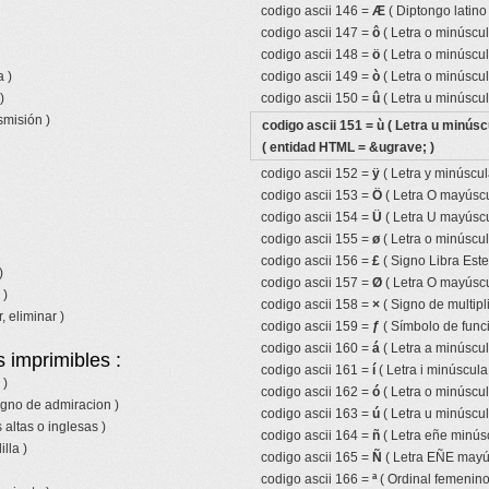
codigo ascii 146 =
Æ
( Diptongo latin
codigo ascii 147 =
ô
( Letra o minúscul
codigo ascii 148 =
ö
( Letra o minúscul
 )
codigo ascii 149 =
ò
( Letra o minúscul
)
codigo ascii 150 =
û
( Letra u minúscul
smisión )
codigo ascii 151 =
ù
( Letra u minúsc
( entidad HTML = &ugrave; )
codigo ascii 152 =
ÿ
( Letra y minúscul
codigo ascii 153 =
Ö
( Letra O mayúscu
codigo ascii 154 =
Ü
( Letra U mayúscu
codigo ascii 155 =
ø
( Letra o minúscul
codigo ascii 156 =
£
( Signo Libra Ester
)
codigo ascii 157 =
Ø
( Letra O mayúscu
 )
codigo ascii 158 =
×
( Signo de multipl
, eliminar )
codigo ascii 159 =
ƒ
( Símbolo de funci
codigo ascii 160 =
á
( Letra a minúscu
 imprimibles :
codigo ascii 161 =
í
( Letra i minúscul
 )
codigo ascii 162 =
ó
( Letra o minúscu
igno de admiracion )
codigo ascii 163 =
ú
( Letra u minúscu
 altas o inglesas )
codigo ascii 164 =
ñ
( Letra eñe minúscu
lla )
codigo ascii 165 =
Ñ
( Letra EÑE mayúsc
codigo ascii 166 =
ª
( Ordinal femenino