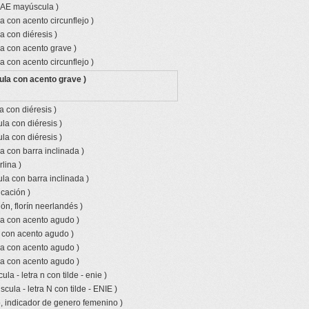
o AE mayúscula )
a con acento circunflejo )
a con diéresis )
a con acento grave )
a con acento circunflejo )
ula con acento grave )
a con diéresis )
la con diéresis )
la con diéresis )
a con barra inclinada )
lina )
la con barra inclinada )
icación )
ón, florín neerlandés )
la con acento agudo )
a con acento agudo )
la con acento agudo )
la con acento agudo )
la - letra n con tilde - enie )
ula - letra N con tilde - ENIE )
, indicador de genero femenino )