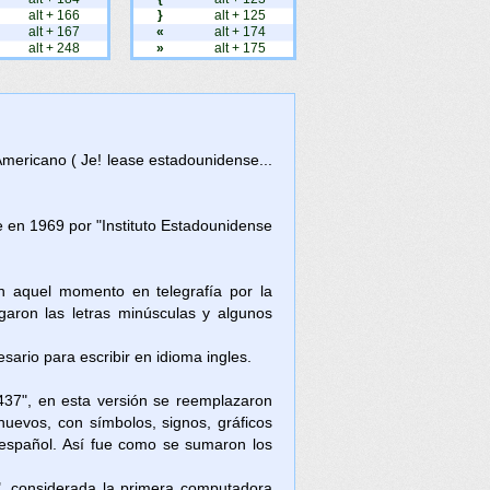
alt + 166
}
alt + 125
alt + 167
«
alt + 174
alt + 248
»
alt + 175
Americano ( Je! lease estadounidense...
en 1969 por "Instituto Estadounidense
en aquel momento en telegrafía por la
aron las letras minúsculas y algunos
ario para escribir en idioma ingles.
437", en esta versión se reemplazaron
nuevos, con símbolos, signos, gráficos
l español. Así fue como se sumaron los
, considerada la primera computadora