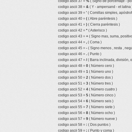
codigo ascii 37 =
%
( Signo de porcentaje - por
codigo ascii 38 =
&
( Y - ampersand - et latina 
codigo ascii 39 =
'
( Comillas simples, apóstrof
codigo ascii 40 =
(
( Abre paréntesis )
codigo ascii 41 =
)
( Cierra paréntesis )
codigo ascii 42 =
*
( Asterisco )
codigo ascii 43 =
+
( Signo mas, suma, positivo
codigo ascii 44 =
,
( Coma )
codigo ascii 45 =
-
( Signo menos , resta , nega
codigo ascii 46 =
.
( Punto )
codigo ascii 47 =
/
( Barra inclinada, división, 
codigo ascii 48 =
0
( Número cero )
codigo ascii 49 =
1
( Número uno )
codigo ascii 50 =
2
( Número dos )
codigo ascii 51 =
3
( Número tres )
codigo ascii 52 =
4
( Número cuatro )
codigo ascii 53 =
5
( Número cinco )
codigo ascii 54 =
6
( Número seis )
codigo ascii 55 =
7
( Número siete )
codigo ascii 56 =
8
( Número ocho )
codigo ascii 57 =
9
( Número nueve )
codigo ascii 58 =
:
( Dos puntos )
codigo ascii 59 =
;
( Punto y coma )