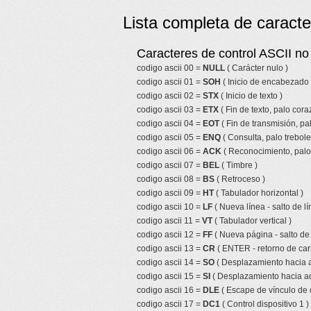
Lista completa de caracte
Caracteres de control ASCII no 
codigo ascii 00 =
NULL
( Carácter nulo )
codigo ascii 01 =
SOH
( Inicio de encabezado 
codigo ascii 02 =
STX
( Inicio de texto )
codigo ascii 03 =
ETX
( Fin de texto, palo cor
codigo ascii 04 =
EOT
( Fin de transmisión, pa
codigo ascii 05 =
ENQ
( Consulta, palo trebole
codigo ascii 06 =
ACK
( Reconocimiento, palo 
codigo ascii 07 =
BEL
( Timbre )
codigo ascii 08 =
BS
( Retroceso )
codigo ascii 09 =
HT
( Tabulador horizontal )
codigo ascii 10 =
LF
( Nueva línea - salto de lí
codigo ascii 11 =
VT
( Tabulador vertical )
codigo ascii 12 =
FF
( Nueva página - salto de
codigo ascii 13 =
CR
( ENTER - retorno de car
codigo ascii 14 =
SO
( Desplazamiento hacia a
codigo ascii 15 =
SI
( Desplazamiento hacia ad
codigo ascii 16 =
DLE
( Escape de vínculo de 
codigo ascii 17 =
DC1
( Control dispositivo 1 )