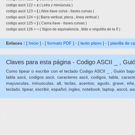
codigo ascii 122 =
z
( Letra z minúscula )
codigo ascii 123 =
{
( Abre llave curva - llaves curvas )
codigo ascii 124 =
|
( Barra vertical, pleca , linea vertical )
codigo ascii 125 =
}
( Cierra llave - llaves curvas )
codigo ascii 126 =
~
( Signo de equivalencia , tilde o virgulilla de la ñ )
Enlaces :
[
Inicio
] - [
formato PDF
] - [
texto plano
] - [
planilla de c
Claves para esta página - Codigo ASCII _ , Guió
Como tipear o escribir con el teclado Codigo ASCII _ , Guión bajo 
tabla ascii, codigos ascii, caracteres ascii, codigos, tabla, caract
mayusculas, minusculas, alt, teclas, acentos, agudo, grave, eñe, eni
teclado, tipear, escribir, español, ingles, notebook, laptop, asccii, asq