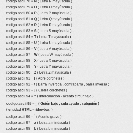
codigo ascii 78 =
N
( Letra N mayúscula )
codigo ascii 79 =
O
( Letra O mayúscula )
codigo ascii 80 =
P
( Letra P mayúscula )
codigo ascii 81 =
Q
( Letra Q mayúscula )
codigo ascii 82 =
R
( Letra R mayúscula )
codigo ascii 83 =
S
( Letra S mayúscula )
codigo ascii 84 =
T
( Letra T mayúscula )
codigo ascii 85 =
U
( Letra U mayúscula )
codigo ascii 86 =
V
( Letra V mayúscula )
codigo ascii 87 =
W
( Letra W mayúscula )
codigo ascii 88 =
X
( Letra X mayúscula )
codigo ascii 89 =
Y
( Letra Y mayúscula )
codigo ascii 90 =
Z
( Letra Z mayúscula )
codigo ascii 91 =
[
( Abre corchetes )
codigo ascii 92 =
\
( Barra invertida , contrabarra , barra inversa )
codigo ascii 93 =
]
( Cierra corchetes )
codigo ascii 94 =
^
( Intercalación - acento circunflejo )
codigo ascii 95 =
_
( Guión bajo , subrayado , subguión )
( entidad HTML = &lowbar; )
codigo ascii 96 =
`
( Acento grave )
codigo ascii 97 =
a
( Letra a minúscula )
codigo ascii 98 =
b
( Letra b minúscula )