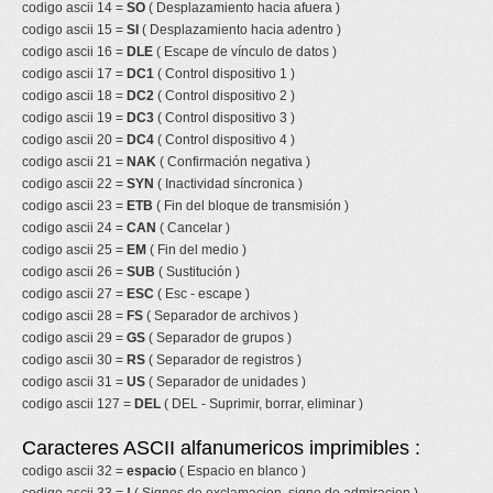
codigo ascii 14 =
SO
( Desplazamiento hacia afuera )
codigo ascii 15 =
SI
( Desplazamiento hacia adentro )
codigo ascii 16 =
DLE
( Escape de vínculo de datos )
codigo ascii 17 =
DC1
( Control dispositivo 1 )
codigo ascii 18 =
DC2
( Control dispositivo 2 )
codigo ascii 19 =
DC3
( Control dispositivo 3 )
codigo ascii 20 =
DC4
( Control dispositivo 4 )
codigo ascii 21 =
NAK
( Confirmación negativa )
codigo ascii 22 =
SYN
( Inactividad síncronica )
codigo ascii 23 =
ETB
( Fin del bloque de transmisión )
codigo ascii 24 =
CAN
( Cancelar )
codigo ascii 25 =
EM
( Fin del medio )
codigo ascii 26 =
SUB
( Sustitución )
codigo ascii 27 =
ESC
( Esc - escape )
codigo ascii 28 =
FS
( Separador de archivos )
codigo ascii 29 =
GS
( Separador de grupos )
codigo ascii 30 =
RS
( Separador de registros )
codigo ascii 31 =
US
( Separador de unidades )
codigo ascii 127 =
DEL
( DEL - Suprimir, borrar, eliminar )
Caracteres ASCII alfanumericos imprimibles :
codigo ascii 32 =
espacio
( Espacio en blanco )