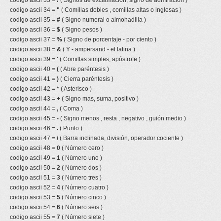
codigo ascii 33 =
!
( Signos de exclamacion, signo de admiracion )
codigo ascii 34 =
"
( Comillas dobles , comillas altas o inglesas )
codigo ascii 35 =
#
( Signo numeral o almohadilla )
codigo ascii 36 =
$
( Signo pesos )
codigo ascii 37 =
%
( Signo de porcentaje - por ciento )
codigo ascii 38 =
&
( Y - ampersand - et latina )
codigo ascii 39 =
'
( Comillas simples, apóstrofe )
codigo ascii 40 =
(
( Abre paréntesis )
codigo ascii 41 =
)
( Cierra paréntesis )
codigo ascii 42 =
*
( Asterisco )
codigo ascii 43 =
+
( Signo mas, suma, positivo )
codigo ascii 44 =
,
( Coma )
codigo ascii 45 =
-
( Signo menos , resta , negativo , guión medio )
codigo ascii 46 =
.
( Punto )
codigo ascii 47 =
/
( Barra inclinada, división, operador cociente )
codigo ascii 48 =
0
( Número cero )
codigo ascii 49 =
1
( Número uno )
codigo ascii 50 =
2
( Número dos )
codigo ascii 51 =
3
( Número tres )
codigo ascii 52 =
4
( Número cuatro )
codigo ascii 53 =
5
( Número cinco )
codigo ascii 54 =
6
( Número seis )
codigo ascii 55 =
7
( Número siete )