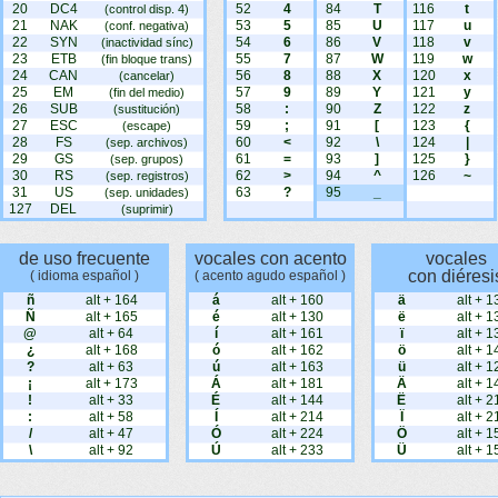
20
DC4
52
4
84
T
116
t
(control disp. 4)
21
NAK
53
5
85
U
117
u
(conf. negativa)
22
SYN
54
6
86
V
118
v
(inactividad sínc)
23
ETB
55
7
87
W
119
w
(fin bloque trans)
24
CAN
56
8
88
X
120
x
(cancelar)
25
EM
57
9
89
Y
121
y
(fin del medio)
26
SUB
58
:
90
Z
122
z
(sustitución)
27
ESC
59
;
91
[
123
{
(escape)
28
FS
60
<
92
\
124
|
(sep. archivos)
29
GS
61
=
93
]
125
}
(sep. grupos)
30
RS
62
>
94
^
126
~
(sep. registros)
31
US
63
?
95
_
(sep. unidades)
127
DEL
(suprimir)
de uso frecuente
vocales con acento
vocales
con diéresi
( idioma español )
( acento agudo español )
ñ
alt + 164
á
alt + 160
ä
alt + 1
Ñ
alt + 165
é
alt + 130
ë
alt + 1
@
alt + 64
í
alt + 161
ï
alt + 1
¿
alt + 168
ó
alt + 162
ö
alt + 1
?
alt + 63
ú
alt + 163
ü
alt + 1
¡
alt + 173
Á
alt + 181
Ä
alt + 1
!
alt + 33
É
alt + 144
Ë
alt + 2
:
alt + 58
Í
alt + 214
Ï
alt + 2
/
alt + 47
Ó
alt + 224
Ö
alt + 1
\
alt + 92
Ú
alt + 233
Ü
alt + 1