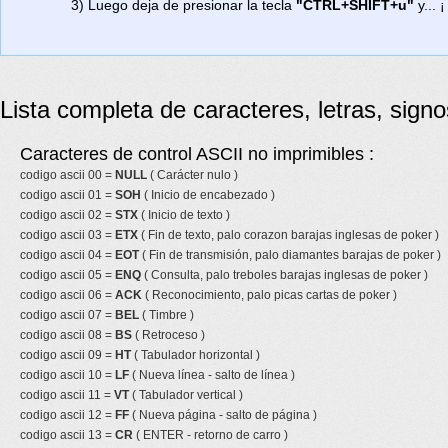
3) Luego deja de presionar la tecla
"CTRL+SHIFT+u"
y... ¡
Lista completa de caracteres, letras, sign
Caracteres de control ASCII no imprimibles :
codigo ascii 00 =
NULL
( Carácter nulo )
codigo ascii 01 =
SOH
( Inicio de encabezado )
codigo ascii 02 =
STX
( Inicio de texto )
codigo ascii 03 =
ETX
( Fin de texto, palo corazon barajas inglesas de poker )
codigo ascii 04 =
EOT
( Fin de transmisión, palo diamantes barajas de poker )
codigo ascii 05 =
ENQ
( Consulta, palo treboles barajas inglesas de poker )
codigo ascii 06 =
ACK
( Reconocimiento, palo picas cartas de poker )
codigo ascii 07 =
BEL
( Timbre )
codigo ascii 08 =
BS
( Retroceso )
codigo ascii 09 =
HT
( Tabulador horizontal )
codigo ascii 10 =
LF
( Nueva línea - salto de línea )
codigo ascii 11 =
VT
( Tabulador vertical )
codigo ascii 12 =
FF
( Nueva página - salto de página )
codigo ascii 13 =
CR
( ENTER - retorno de carro )