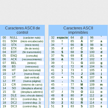
Caracteres ASCII de
Caracteres ASCII
control
imprimibles
00
NULL
32
espacio
64
@
96
`
(carácter nulo)
01
SOH
33
!
65
A
97
a
(inicio encabezado)
02
STX
34
"
66
B
98
b
(inicio texto)
03
ETX
35
#
67
C
99
c
(fin de texto)
04
EOT
36
$
68
D
100
d
(fin transmisión)
05
ENQ
37
%
69
E
101
e
(consulta)
06
ACK
38
&
70
F
102
f
(reconocimiento)
07
BEL
39
'
71
G
103
g
(timbre)
08
BS
40
(
72
H
104
h
(retroceso)
09
HT
41
)
73
I
105
i
(tab horizontal)
10
LF
42
*
74
J
106
j
(nueva línea)
11
VT
43
+
75
K
107
k
(tab vertical)
12
FF
44
,
76
L
108
l
(nueva página)
13
CR
45
-
77
M
109
m
(retorno de carro)
14
SO
46
.
78
N
110
n
(desplaza afuera)
15
SI
47
/
79
O
111
o
(desplaza adentro)
16
DLE
48
0
80
P
112
p
(esc.vínculo datos)
17
DC1
49
1
81
Q
113
q
(control disp. 1)
18
DC2
50
2
82
R
114
r
(control disp. 2)
19
DC3
51
3
83
S
115
s
(control disp. 3)