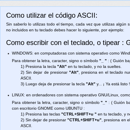
Como utilizar el código ASCII:
Sin saberlo lo utilizas todo el tiempo, cada vez que utilizas algún
no incluidos en tu teclado debes hacer lo siguiente, por ejemplo:
Como escribir con el teclado, o tipear :
WINDOWS: en computadoras con sistema operativo como Window
Para obtener la letra, caracter, signo o símbolo
"_ "
: ( Guión ba
1) Presiona la tecla
"Alt"
en tu teclado, y no la sueltes.
2) Sin dejar de presionar
"Alt"
, presiona en el teclado n
ASCII.
3) Luego deja de presionar la tecla
"Alt"
y... ¡ Ya está listo 
LINUX: en ordenadores con sistema operativo GNU/Linux, como
Para obtener la letra, caracter, signo o símbolo
"_"
: ( Guión b
con escritorio GNOME como UBUNTU :
1) Presiona las teclas
"CTRL+SHIFT+u "
en tu teclado, y n
2) Sin dejar de presionar
"CTRL+SHIFT+u"
, presiona en e
ASCII.