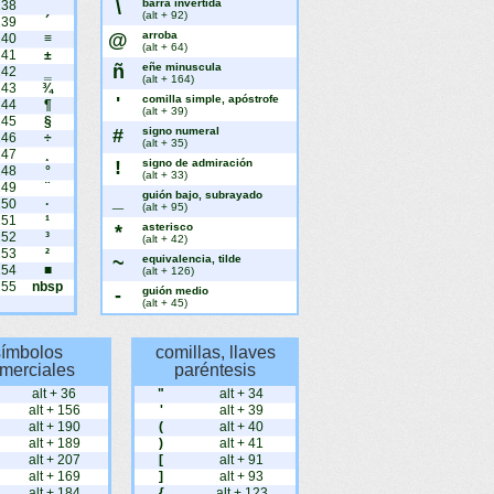
\
barra invertida
238
¯
(alt + 92)
239
´
@
arroba
240
≡
(alt + 64)
241
±
ñ
eñe minuscula
242
‗
(alt + 164)
243
¾
'
comilla simple, apóstrofe
244
¶
(alt + 39)
245
§
#
signo numeral
246
÷
(alt + 35)
247
¸
!
signo de admiración
248
°
(alt + 33)
249
¨
_
guión bajo, subrayado
250
·
(alt + 95)
251
¹
*
asterisco
252
³
(alt + 42)
253
²
~
equivalencia, tilde
254
■
(alt + 126)
255
nbsp
-
guión medio
(alt + 45)
símbolos
comillas, llaves
merciales
paréntesis
alt + 36
"
alt + 34
alt + 156
'
alt + 39
alt + 190
(
alt + 40
alt + 189
)
alt + 41
alt + 207
[
alt + 91
alt + 169
]
alt + 93
alt + 184
{
alt + 123