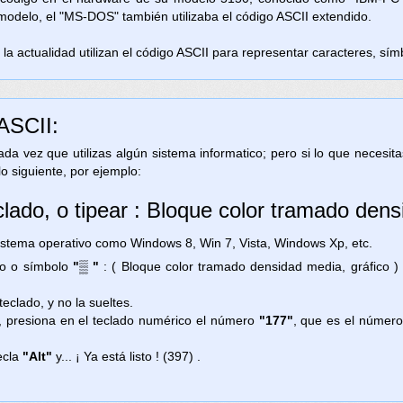
 modelo, el "MS-DOS" también utilizaba el código ASCII extendido.
la actualidad utilizan el código ASCII para representar caracteres, símb
 ASCII:
 cada vez que utilizas algún sistema informatico; pero si lo que necesi
lo siguiente, por ejemplo:
clado, o tipear : Bloque color tramado dens
ema operativo como Windows 8, Win 7, Vista, Windows Xp, etc.
gno o símbolo
"▒ "
: ( Bloque color tramado densidad media, gráfico )
teclado, y no la sueltes.
, presiona en el teclado numérico el número
"177"
, que es el número
ecla
"Alt"
y... ¡ Ya está listo ! (397) .