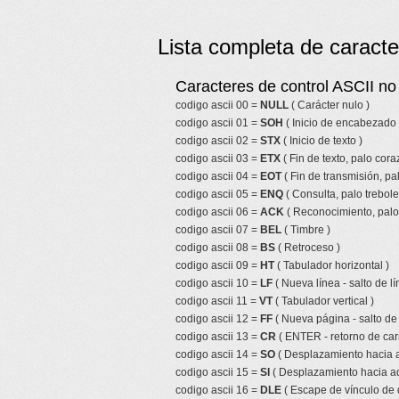
Lista completa de caracte
Caracteres de control ASCII no 
codigo ascii 00 =
NULL
( Carácter nulo )
codigo ascii 01 =
SOH
( Inicio de encabezado 
codigo ascii 02 =
STX
( Inicio de texto )
codigo ascii 03 =
ETX
( Fin de texto, palo cor
codigo ascii 04 =
EOT
( Fin de transmisión, pa
codigo ascii 05 =
ENQ
( Consulta, palo trebole
codigo ascii 06 =
ACK
( Reconocimiento, palo 
codigo ascii 07 =
BEL
( Timbre )
codigo ascii 08 =
BS
( Retroceso )
codigo ascii 09 =
HT
( Tabulador horizontal )
codigo ascii 10 =
LF
( Nueva línea - salto de lí
codigo ascii 11 =
VT
( Tabulador vertical )
codigo ascii 12 =
FF
( Nueva página - salto de
codigo ascii 13 =
CR
( ENTER - retorno de car
codigo ascii 14 =
SO
( Desplazamiento hacia a
codigo ascii 15 =
SI
( Desplazamiento hacia ad
codigo ascii 16 =
DLE
( Escape de vínculo de 