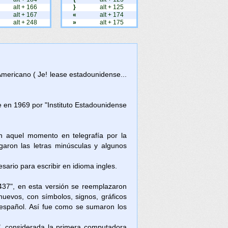
alt + 166
}
alt + 125
alt + 167
«
alt + 174
alt + 248
»
alt + 175
Americano ( Je! lease estadounidense...
en 1969 por "Instituto Estadounidense
en aquel momento en telegrafía por la
aron las letras minúsculas y algunos
ario para escribir en idioma ingles.
437", en esta versión se reemplazaron
nuevos, con símbolos, signos, gráficos
l español. Así fue como se sumaron los
, considerada la primera computadora