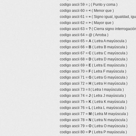
codigo ascii 59 =
;
( Punto y coma )
codigo ascii 60 =
<
( Menor que )
codigo ascii 61 =
=
( Signo igual, igualdad, igu
codigo ascii 62 =
>
( Mayor que )
codigo ascii 63 =
?
( Cierra signo interrogación
codigo ascii 64 =
@
( Arroba )
codigo ascii 65 =
A
( Letra A mayúscula )
codigo ascii 66 =
B
( Letra B mayúscula )
codigo ascii 67 =
C
( Letra C mayúscula )
codigo ascii 68 =
D
( Letra D mayúscula )
codigo ascii 69 =
E
( Letra E mayúscula )
codigo ascii 70 =
F
( Letra F mayúscula )
codigo ascii 71 =
G
( Letra G mayúscula )
codigo ascii 72 =
H
( Letra H mayúscula )
codigo ascii 73 =
I
( Letra I mayúscula )
codigo ascii 74 =
J
( Letra J mayúscula )
codigo ascii 75 =
K
( Letra K mayúscula )
codigo ascii 76 =
L
( Letra L mayúscula )
codigo ascii 77 =
M
( Letra M mayúscula )
codigo ascii 78 =
N
( Letra N mayúscula )
codigo ascii 79 =
O
( Letra O mayúscula )
codigo ascii 80 =
P
( Letra P mayúscula )