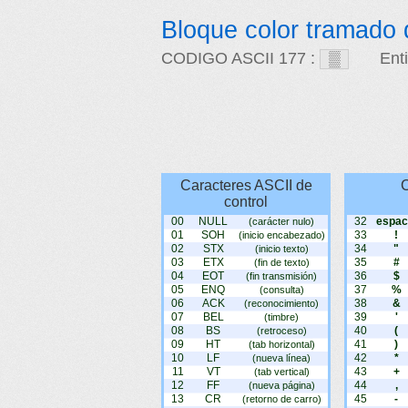
Bloque color tramado 
CODIGO ASCII 177 :
Ent
Caracteres ASCII de
C
control
00
NULL
32
espac
(carácter nulo)
01
SOH
33
!
(inicio encabezado)
02
STX
34
"
(inicio texto)
03
ETX
35
#
(fin de texto)
04
EOT
36
$
(fin transmisión)
05
ENQ
37
%
(consulta)
06
ACK
38
&
(reconocimiento)
07
BEL
39
'
(timbre)
08
BS
40
(
(retroceso)
09
HT
41
)
(tab horizontal)
10
LF
42
*
(nueva línea)
11
VT
43
+
(tab vertical)
12
FF
44
,
(nueva página)
13
CR
45
-
(retorno de carro)