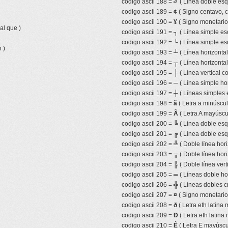
codigo ascii 188 =
╝
( Línea doble esq
codigo ascii 189 =
¢
( Signo centavo, 
codigo ascii 190 =
¥
( Signo monetari
al que )
codigo ascii 191 =
┐
( Línea simple es
codigo ascii 192 =
└
( Línea simple es
 )
codigo ascii 193 =
┴
( Línea horizonta
codigo ascii 194 =
┬
( Línea horizonta
codigo ascii 195 =
├
( Línea vertical 
codigo ascii 196 =
─
( Línea simple hor
codigo ascii 197 =
┼
( Líneas simples 
codigo ascii 198 =
ã
( Letra a minúscula
codigo ascii 199 =
Ã
( Letra A mayúscul
codigo ascii 200 =
╚
( Línea doble esqu
codigo ascii 201 =
╔
( Línea doble esq
codigo ascii 202 =
╩
( Doble línea hor
codigo ascii 203 =
╦
( Doble línea hor
codigo ascii 204 =
╠
( Doble línea ver
codigo ascii 205 =
═
( Líneas doble ho
codigo ascii 206 =
╬
( Líneas dobles c
codigo ascii 207 =
¤
( Signo monetario 
codigo ascii 208 =
ð
( Letra eth latina 
codigo ascii 209 =
Ð
( Letra eth latina
codigo ascii 210 =
Ê
( Letra E mayúscul