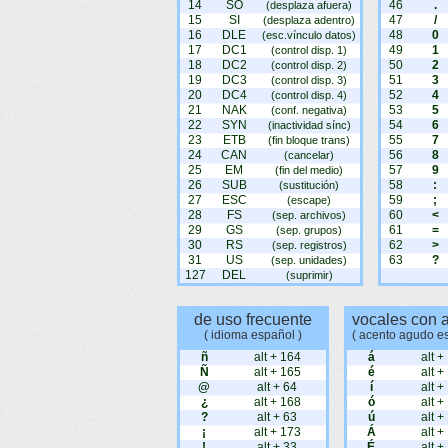
14
SO
46
.
(desplaza afuera)
15
SI
47
/
(desplaza adentro)
16
DLE
48
0
(esc.vínculo datos)
17
DC1
49
1
(control disp. 1)
18
DC2
50
2
(control disp. 2)
19
DC3
51
3
(control disp. 3)
20
DC4
52
4
(control disp. 4)
21
NAK
53
5
(conf. negativa)
22
SYN
54
6
(inactividad sínc)
23
ETB
55
7
(fin bloque trans)
24
CAN
56
8
(cancelar)
25
EM
57
9
(fin del medio)
26
SUB
58
:
(sustitución)
27
ESC
59
;
(escape)
28
FS
60
<
(sep. archivos)
29
GS
61
=
(sep. grupos)
30
RS
62
>
(sep. registros)
31
US
63
?
(sep. unidades)
127
DEL
(suprimir)
de uso frecuente
vocales con 
( idioma español )
( acento agudo e
ñ
alt + 164
á
alt +
Ñ
alt + 165
é
alt +
@
alt + 64
í
alt +
¿
alt + 168
ó
alt +
?
alt + 63
ú
alt +
¡
alt + 173
Á
alt +
!
alt + 33
É
alt +