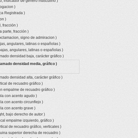
o, indicador de genero masculino )
rogacion )
ca Registrada )
on )
 fracción )
a parte, fracción )
xclamacion, signo de admiracion )
jas, angulares, latinas o españolas )
bajas, angulares, latinas o españolas )
amado densidad baja, carácter gráfico )
ramado densidad media, gráfico )
mado densidad alta, carácter gráfico )
tical de recuadro gráfico )
con empalme de recuadro gráfico )
la con acento agudo )
a con acento circunflejo )
la con acento grave )
ht, bajo derecho de autor )
ical empalme izquierdo, gráfico )
tical de recuadro gráfico, verticales )
uina superior derecha de recuadro )