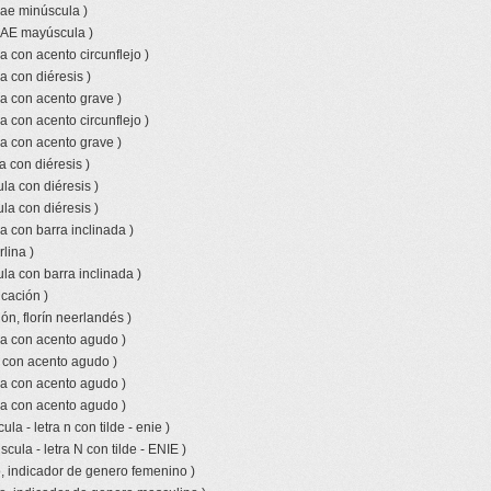
 ae minúscula )
o AE mayúscula )
a con acento circunflejo )
a con diéresis )
a con acento grave )
a con acento circunflejo )
a con acento grave )
a con diéresis )
la con diéresis )
la con diéresis )
a con barra inclinada )
lina )
la con barra inclinada )
icación )
ón, florín neerlandés )
la con acento agudo )
a con acento agudo )
la con acento agudo )
la con acento agudo )
la - letra n con tilde - enie )
ula - letra N con tilde - ENIE )
, indicador de genero femenino )