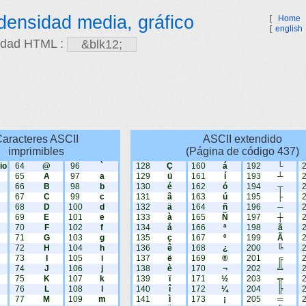
densidad media, gráfico
[
Home
[
english
idad HTML :
aracteres ASCII
ASCII extendido
imprimibles
(Página de código 437)
io
64
@
96
`
128
Ç
160
á
192
└
65
A
97
a
129
ü
161
í
193
┴
66
B
98
b
130
é
162
ó
194
┬
67
C
99
c
131
â
163
ú
195
├
68
D
100
d
132
ä
164
ñ
196
─
69
E
101
e
133
à
165
Ñ
197
┼
70
F
102
f
134
å
166
ª
198
ã
71
G
103
g
135
ç
167
º
199
Ã
72
H
104
h
136
ê
168
¿
200
╚
73
I
105
i
137
ë
169
®
201
╔
74
J
106
j
138
è
170
¬
202
╩
75
K
107
k
139
ï
171
½
203
╦
76
L
108
l
140
î
172
¼
204
╠
77
M
109
m
141
ì
173
¡
205
═