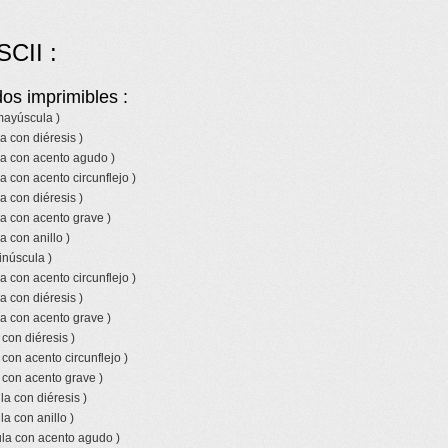
SCII :
os imprimibles :
 mayúscula )
a con diéresis )
la con acento agudo )
a con acento circunflejo )
a con diéresis )
a con acento grave )
a con anillo )
inúscula )
a con acento circunflejo )
a con diéresis )
a con acento grave )
 con diéresis )
 con acento circunflejo )
 con acento grave )
a con diéresis )
a con anillo )
la con acento agudo )