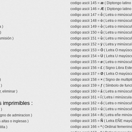
codigo ascii 145 =
æ
( Diptongo latino
codigo ascii 146 =
Æ
( Diptongo latin
codigo ascii 147 =
ô
( Letra o minúscul
codigo ascii 148 =
ö
( Letra o minúscul
 )
codigo ascii 149 =
ò
( Letra o minúscul
)
codigo ascii 150 =
û
( Letra u minúscul
smisión )
codigo ascii 151 =
ù
( Letra u minúscul
codigo ascii 152 =
ÿ
( Letra y minúscul
codigo ascii 153 =
Ö
( Letra O mayúscu
codigo ascii 154 =
Ü
( Letra U mayúscu
codigo ascii 155 =
ø
( Letra o minúscul
codigo ascii 156 =
£
( Signo Libra Ester
codigo ascii 157 =
Ø
( Letra O mayúscu
)
codigo ascii 158 =
×
( Signo de multipl
 )
codigo ascii 159 =
ƒ
( Símbolo de funci
, eliminar )
codigo ascii 160 =
á
( Letra a minúscu
codigo ascii 161 =
í
( Letra i minúscul
 imprimibles :
codigo ascii 162 =
ó
( Letra o minúscu
codigo ascii 163 =
ú
( Letra u minúscu
 )
codigo ascii 164 =
ñ
( Letra eñe minúscu
igno de admiracion )
codigo ascii 165 =
Ñ
( Letra EÑE mayúsc
 altas o inglesas )
codigo ascii 166 =
ª
( Ordinal femenino
lla )