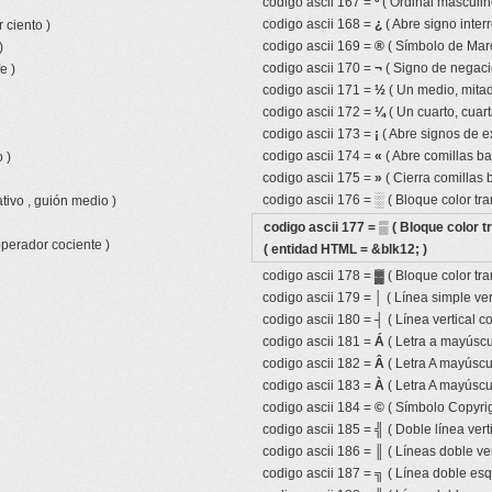
codigo ascii 167 =
º
( Ordinal masculin
codigo ascii 168 =
¿
( Abre signo inter
 ciento )
codigo ascii 169 =
®
( Símbolo de Mar
)
codigo ascii 170 =
¬
( Signo de negaci
e )
codigo ascii 171 =
½
( Un medio, mitad,
codigo ascii 172 =
¼
( Un cuarto, cuart
codigo ascii 173 =
¡
( Abre signos de e
codigo ascii 174 =
«
( Abre comillas ba
 )
codigo ascii 175 =
»
( Cierra comillas 
codigo ascii 176 =
░
( Bloque color tr
tivo , guión medio )
codigo ascii 177 =
▒
( Bloque color t
operador cociente )
( entidad HTML = &blk12; )
codigo ascii 178 =
▓
( Bloque color tra
codigo ascii 179 =
│
( Línea simple ver
codigo ascii 180 =
┤
( Línea vertical 
codigo ascii 181 =
Á
( Letra a mayúscu
codigo ascii 182 =
Â
( Letra A mayúscul
codigo ascii 183 =
À
( Letra A mayúscu
codigo ascii 184 =
©
( Símbolo Copyrig
codigo ascii 185 =
╣
( Doble línea vert
codigo ascii 186 =
║
( Líneas doble ver
codigo ascii 187 =
╗
( Línea doble esq