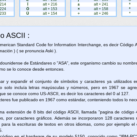
 214
Ï
alt + 216
±
alt + 241
ª
 224
Ö
alt + 153
×
alt + 158
º
 233
Ü
alt + 154
÷
alt + 246
°
go ASCII :
 American Standard Code for Information Interchange, es decir Código 
ación ) ( se pronuncia Aski ).
adounidense de Estándares o "ASA", este organismo cambio su nombre 
omo se lo conoce desde entonces.
nar y expandir el conjunto de símbolos y caracteres ya utilizados 
 solo incluía letras mayúsculas y números, pero en 1967 se agreg
 que se conoce como US-ASCII, es decir los caracteres del 0 al 127.
cteres fue publicado en 1967 como estándar, conteniendo todos lo neces
na extensión de 8 bits del código ASCII, llamada "pagina de código 
os, por caracteres gráficos. Además se incorporaron 128 caracteres 
as para la escrituras de textos en otros idiomas, como por ejemplo e
5.
e código en el hardware de su modelo 5150, conocido como "IBM-PC"