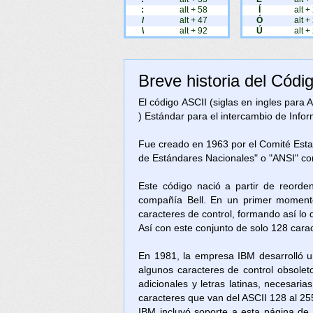
:
alt + 58
Í
alt +
/
alt + 47
Ó
alt +
\
alt + 92
Ú
alt +
Breve historia del Códi
El código ASCII (siglas en ingles para
) Estándar para el intercambio de Inform
Fue creado en 1963 por el Comité Est
de Estándares Nacionales" o "ANSI" c
Este código nació a partir de reorde
compañía Bell. En un primer momento
caracteres de control, formando así lo
Así con este conjunto de solo 128 cara
En 1981, la empresa IBM desarrolló u
algunos caracteres de control obsolet
adicionales y letras latinas, necesari
caracteres que van del ASCII 128 al 25
IBM incluyó soporte a esta página d