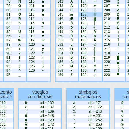
78
N
110
n
142
Ä
174
«
206
╬
79
O
111
o
143
Å
175
»
207
¤
80
P
112
p
144
É
176
░
208
ð
81
Q
113
q
145
æ
177
▒
209
Ð
82
R
114
r
146
Æ
178
▓
210
Ê
83
S
115
s
147
ô
179
│
211
Ë
84
T
116
t
148
ö
180
┤
212
È
85
U
117
u
149
ò
181
Á
213
ı
86
V
118
v
150
û
182
Â
214
Í
87
W
119
w
151
ù
183
À
215
Î
88
X
120
x
152
ÿ
184
©
216
Ï
89
Y
121
y
153
Ö
185
╣
217
┘
90
Z
122
z
154
Ü
186
║
218
┌
91
[
123
{
155
ø
187
╗
219
█
92
\
124
|
156
£
188
╝
220
▄
93
]
125
}
157
Ø
189
¢
221
¦
94
^
126
~
158
×
190
¥
222
Ì
95
_
159
ƒ
191
┐
223
▀
acento
vocales
símbolos
con diéresis
matemáticos
co
spañol )
 160
ä
alt + 132
½
alt + 171
$
 130
ë
alt + 137
¼
alt + 172
£
 161
ï
alt + 139
¾
alt + 243
¥
 162
ö
alt + 148
¹
alt + 251
¢
 163
ü
alt + 129
³
alt + 252
¤
 181
Ä
alt + 142
²
alt + 253
®
 144
Ë
alt + 211
ƒ
alt + 159
©