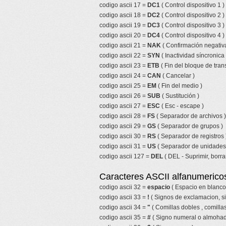
codigo ascii 17 =
DC1
( Control dispositivo 1 )
codigo ascii 18 =
DC2
( Control dispositivo 2 )
codigo ascii 19 =
DC3
( Control dispositivo 3 )
codigo ascii 20 =
DC4
( Control dispositivo 4 )
codigo ascii 21 =
NAK
( Confirmación negativa
codigo ascii 22 =
SYN
( Inactividad síncronica 
codigo ascii 23 =
ETB
( Fin del bloque de tran
codigo ascii 24 =
CAN
( Cancelar )
codigo ascii 25 =
EM
( Fin del medio )
codigo ascii 26 =
SUB
( Sustitución )
codigo ascii 27 =
ESC
( Esc - escape )
codigo ascii 28 =
FS
( Separador de archivos )
codigo ascii 29 =
GS
( Separador de grupos )
codigo ascii 30 =
RS
( Separador de registros 
codigo ascii 31 =
US
( Separador de unidades
codigo ascii 127 =
DEL
( DEL - Suprimir, borrar
Caracteres ASCII alfanumericos
codigo ascii 32 =
espacio
( Espacio en blanco
codigo ascii 33 =
!
( Signos de exclamacion, s
codigo ascii 34 =
"
( Comillas dobles , comillas
codigo ascii 35 =
#
( Signo numeral o almohadi