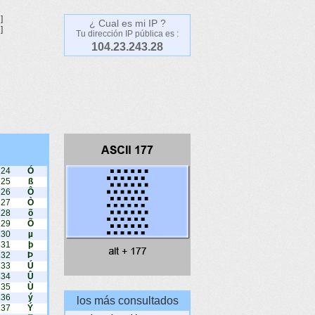
]
¿ Cual es mi IP ?
]
Tu dirección IP pública es :
104.23.243.28
224
Ó
225
ß
226
Ô
227
Ò
228
õ
229
Õ
230
µ
231
þ
232
Þ
233
Ú
234
Û
235
Ù
236
ý
los más consultados
237
Ý