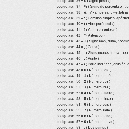
codigo ascii 36 =
$
( Signo pesos )
codigo ascii 37 =
%
( Signo de porcentaje - por
codigo ascii 38 =
&
( Y - ampersand - et latina 
codigo ascii 39 =
'
( Comillas simples, apóstrof
codigo ascii 40 =
(
( Abre paréntesis )
codigo ascii 41 =
)
( Cierra paréntesis )
codigo ascii 42 =
*
( Asterisco )
codigo ascii 43 =
+
( Signo mas, suma, positivo
codigo ascii 44 =
,
( Coma )
codigo ascii 45 =
-
( Signo menos , resta , nega
codigo ascii 46 =
.
( Punto )
codigo ascii 47 =
/
( Barra inclinada, división, 
codigo ascii 48 =
0
( Número cero )
codigo ascii 49 =
1
( Número uno )
codigo ascii 50 =
2
( Número dos )
codigo ascii 51 =
3
( Número tres )
codigo ascii 52 =
4
( Número cuatro )
codigo ascii 53 =
5
( Número cinco )
codigo ascii 54 =
6
( Número seis )
codigo ascii 55 =
7
( Número siete )
codigo ascii 56 =
8
( Número ocho )
codigo ascii 57 =
9
( Número nueve )
codigo ascii 58 =
:
( Dos puntos )