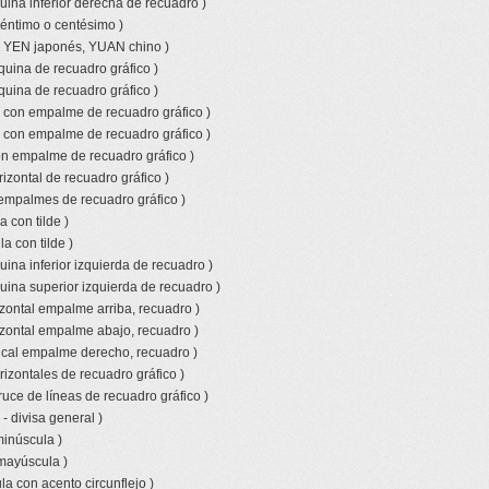
uina inferior derecha de recuadro )
céntimo o centésimo )
o YEN japonés, YUAN chino )
quina de recuadro gráfico )
quina de recuadro gráfico )
l con empalme de recuadro gráfico )
l con empalme de recuadro gráfico )
con empalme de recuadro gráfico )
izontal de recuadro gráfico )
empalmes de recuadro gráfico )
 con tilde )
a con tilde )
ina inferior izquierda de recuadro )
uina superior izquierda de recuadro )
izontal empalme arriba, recuadro )
izontal empalme abajo, recuadro )
tical empalme derecho, recuadro )
rizontales de recuadro gráfico )
ruce de líneas de recuadro gráfico )
- divisa general )
minúscula )
 mayúscula )
a con acento circunflejo )