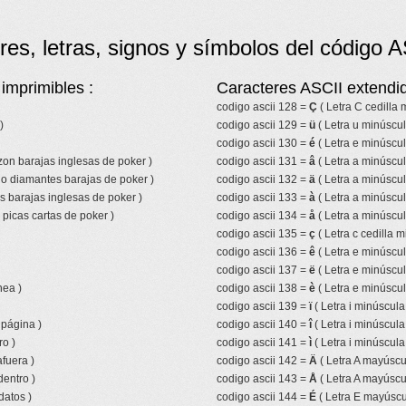
res, letras, signos y símbolos del código A
imprimibles :
Caracteres ASCII extendid
codigo ascii 128 =
Ç
( Letra C cedilla
)
codigo ascii 129 =
ü
( Letra u minúscul
codigo ascii 130 =
é
( Letra e minúscu
azon barajas inglesas de poker )
codigo ascii 131 =
â
( Letra a minúscul
lo diamantes barajas de poker )
codigo ascii 132 =
ä
( Letra a minúscul
s barajas inglesas de poker )
codigo ascii 133 =
à
( Letra a minúscul
picas cartas de poker )
codigo ascii 134 =
å
( Letra a minúscul
codigo ascii 135 =
ç
( Letra c cedilla m
codigo ascii 136 =
ê
( Letra e minúscul
codigo ascii 137 =
ë
( Letra e minúscul
nea )
codigo ascii 138 =
è
( Letra e minúscul
codigo ascii 139 =
ï
( Letra i minúscula
 página )
codigo ascii 140 =
î
( Letra i minúscula
ro )
codigo ascii 141 =
ì
( Letra i minúscula
fuera )
codigo ascii 142 =
Ä
( Letra A mayúscul
entro )
codigo ascii 143 =
Å
( Letra A mayúscul
datos )
codigo ascii 144 =
É
( Letra E mayúscu