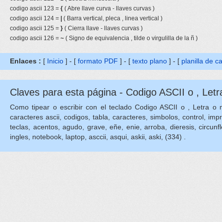
codigo ascii 123 =
{
( Abre llave curva - llaves curvas )
codigo ascii 124 =
|
( Barra vertical, pleca , linea vertical )
codigo ascii 125 =
}
( Cierra llave - llaves curvas )
codigo ascii 126 =
~
( Signo de equivalencia , tilde o virgulilla de la ñ )
Enlaces :
[
Inicio
] - [
formato PDF
] - [
texto plano
] - [
planilla de c
Claves para esta página - Codigo ASCII o , Letr
Como tipear o escribir con el teclado Codigo ASCII o , Letra o min
caracteres ascii, codigos, tabla, caracteres, simbolos, control, imp
teclas, acentos, agudo, grave, eñe, enie, arroba, dieresis, circunflejo
ingles, notebook, laptop, asccii, asqui, askii, aski, (334) .