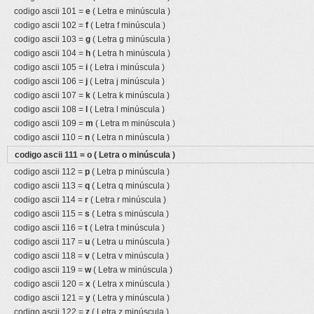
codigo ascii 101 =
e
( Letra e minúscula )
codigo ascii 102 =
f
( Letra f minúscula )
codigo ascii 103 =
g
( Letra g minúscula )
codigo ascii 104 =
h
( Letra h minúscula )
codigo ascii 105 =
i
( Letra i minúscula )
codigo ascii 106 =
j
( Letra j minúscula )
codigo ascii 107 =
k
( Letra k minúscula )
codigo ascii 108 =
l
( Letra l minúscula )
codigo ascii 109 =
m
( Letra m minúscula )
codigo ascii 110 =
n
( Letra n minúscula )
codigo ascii 111 =
o
( Letra o minúscula )
codigo ascii 112 =
p
( Letra p minúscula )
codigo ascii 113 =
q
( Letra q minúscula )
codigo ascii 114 =
r
( Letra r minúscula )
codigo ascii 115 =
s
( Letra s minúscula )
codigo ascii 116 =
t
( Letra t minúscula )
codigo ascii 117 =
u
( Letra u minúscula )
codigo ascii 118 =
v
( Letra v minúscula )
codigo ascii 119 =
w
( Letra w minúscula )
codigo ascii 120 =
x
( Letra x minúscula )
codigo ascii 121 =
y
( Letra y minúscula )
codigo ascii 122 =
z
( Letra z minúscula )