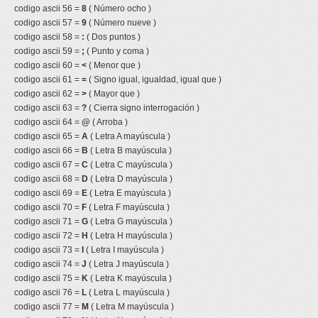
codigo ascii 56 =
8
( Número ocho )
codigo ascii 57 =
9
( Número nueve )
codigo ascii 58 =
:
( Dos puntos )
codigo ascii 59 =
;
( Punto y coma )
codigo ascii 60 =
<
( Menor que )
codigo ascii 61 =
=
( Signo igual, igualdad, igual que )
codigo ascii 62 =
>
( Mayor que )
codigo ascii 63 =
?
( Cierra signo interrogación )
codigo ascii 64 =
@
( Arroba )
codigo ascii 65 =
A
( Letra A mayúscula )
codigo ascii 66 =
B
( Letra B mayúscula )
codigo ascii 67 =
C
( Letra C mayúscula )
codigo ascii 68 =
D
( Letra D mayúscula )
codigo ascii 69 =
E
( Letra E mayúscula )
codigo ascii 70 =
F
( Letra F mayúscula )
codigo ascii 71 =
G
( Letra G mayúscula )
codigo ascii 72 =
H
( Letra H mayúscula )
codigo ascii 73 =
I
( Letra I mayúscula )
codigo ascii 74 =
J
( Letra J mayúscula )
codigo ascii 75 =
K
( Letra K mayúscula )
codigo ascii 76 =
L
( Letra L mayúscula )
codigo ascii 77 =
M
( Letra M mayúscula )