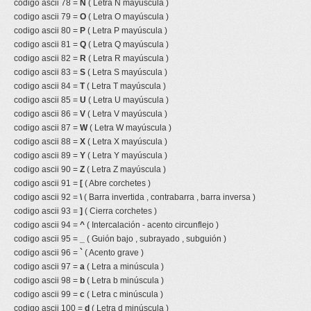
codigo ascii 78 =
N
( Letra N mayúscula )
codigo ascii 79 =
O
( Letra O mayúscula )
codigo ascii 80 =
P
( Letra P mayúscula )
codigo ascii 81 =
Q
( Letra Q mayúscula )
codigo ascii 82 =
R
( Letra R mayúscula )
codigo ascii 83 =
S
( Letra S mayúscula )
codigo ascii 84 =
T
( Letra T mayúscula )
codigo ascii 85 =
U
( Letra U mayúscula )
codigo ascii 86 =
V
( Letra V mayúscula )
codigo ascii 87 =
W
( Letra W mayúscula )
codigo ascii 88 =
X
( Letra X mayúscula )
codigo ascii 89 =
Y
( Letra Y mayúscula )
codigo ascii 90 =
Z
( Letra Z mayúscula )
codigo ascii 91 =
[
( Abre corchetes )
codigo ascii 92 =
\
( Barra invertida , contrabarra , barra inversa )
codigo ascii 93 =
]
( Cierra corchetes )
codigo ascii 94 =
^
( Intercalación - acento circunflejo )
codigo ascii 95 =
_
( Guión bajo , subrayado , subguión )
codigo ascii 96 =
`
( Acento grave )
codigo ascii 97 =
a
( Letra a minúscula )
codigo ascii 98 =
b
( Letra b minúscula )
codigo ascii 99 =
c
( Letra c minúscula )
codigo ascii 100 =
d
( Letra d minúscula )