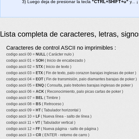
3) Luego deja de presionar la tecla
"CTRL+SHIFT+u"
y... ¡
Lista completa de caracteres, letras, sign
Caracteres de control ASCII no imprimibles :
codigo ascii 00 =
NULL
( Carácter nulo )
codigo ascii 01 =
SOH
( Inicio de encabezado )
codigo ascii 02 =
STX
( Inicio de texto )
codigo ascii 03 =
ETX
( Fin de texto, palo corazon barajas inglesas de poker )
codigo ascii 04 =
EOT
( Fin de transmisión, palo diamantes barajas de poker )
codigo ascii 05 =
ENQ
( Consulta, palo treboles barajas inglesas de poker )
codigo ascii 06 =
ACK
( Reconocimiento, palo picas cartas de poker )
codigo ascii 07 =
BEL
( Timbre )
codigo ascii 08 =
BS
( Retroceso )
codigo ascii 09 =
HT
( Tabulador horizontal )
codigo ascii 10 =
LF
( Nueva línea - salto de línea )
codigo ascii 11 =
VT
( Tabulador vertical )
codigo ascii 12 =
FF
( Nueva página - salto de página )
codigo ascii 13 =
CR
( ENTER - retorno de carro )