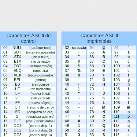
Caracteres ASCII de
Caracteres ASCII
control
imprimibles
00
NULL
32
espacio
64
@
96
`
(carácter nulo)
01
SOH
33
!
65
A
97
a
(inicio encabezado)
02
STX
34
"
66
B
98
b
(inicio texto)
03
ETX
35
#
67
C
99
c
(fin de texto)
04
EOT
36
$
68
D
100
d
(fin transmisión)
05
ENQ
37
%
69
E
101
e
(consulta)
06
ACK
38
&
70
F
102
f
(reconocimiento)
07
BEL
39
'
71
G
103
g
(timbre)
08
BS
40
(
72
H
104
h
(retroceso)
09
HT
41
)
73
I
105
i
(tab horizontal)
10
LF
42
*
74
J
106
j
(nueva línea)
11
VT
43
+
75
K
107
k
(tab vertical)
12
FF
44
,
76
L
108
l
(nueva página)
13
CR
45
-
77
M
109
m
(retorno de carro)
14
SO
46
.
78
N
110
n
(desplaza afuera)
15
SI
47
/
79
O
111
o
(desplaza adentro)
16
DLE
48
0
80
P
112
p
(esc.vínculo datos)
17
DC1
49
1
81
Q
113
q
(control disp. 1)
18
DC2
50
2
82
R
114
r
(control disp. 2)
19
DC3
51
3
83
S
115
s
(control disp. 3)