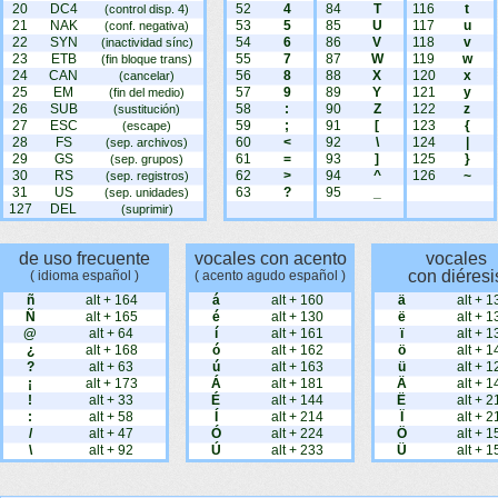
20
DC4
52
4
84
T
116
t
(control disp. 4)
21
NAK
53
5
85
U
117
u
(conf. negativa)
22
SYN
54
6
86
V
118
v
(inactividad sínc)
23
ETB
55
7
87
W
119
w
(fin bloque trans)
24
CAN
56
8
88
X
120
x
(cancelar)
25
EM
57
9
89
Y
121
y
(fin del medio)
26
SUB
58
:
90
Z
122
z
(sustitución)
27
ESC
59
;
91
[
123
{
(escape)
28
FS
60
<
92
\
124
|
(sep. archivos)
29
GS
61
=
93
]
125
}
(sep. grupos)
30
RS
62
>
94
^
126
~
(sep. registros)
31
US
63
?
95
_
(sep. unidades)
127
DEL
(suprimir)
de uso frecuente
vocales con acento
vocales
con diéresi
( idioma español )
( acento agudo español )
ñ
alt + 164
á
alt + 160
ä
alt + 1
Ñ
alt + 165
é
alt + 130
ë
alt + 1
@
alt + 64
í
alt + 161
ï
alt + 1
¿
alt + 168
ó
alt + 162
ö
alt + 1
?
alt + 63
ú
alt + 163
ü
alt + 1
¡
alt + 173
Á
alt + 181
Ä
alt + 1
!
alt + 33
É
alt + 144
Ë
alt + 2
:
alt + 58
Í
alt + 214
Ï
alt + 2
/
alt + 47
Ó
alt + 224
Ö
alt + 1
\
alt + 92
Ú
alt + 233
Ü
alt + 1