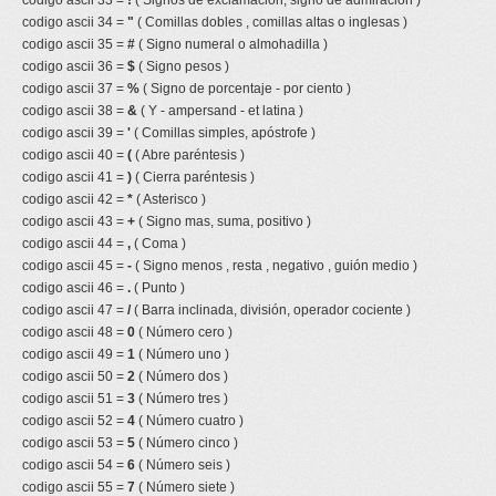
codigo ascii 33 =
!
( Signos de exclamacion, signo de admiracion )
codigo ascii 34 =
"
( Comillas dobles , comillas altas o inglesas )
codigo ascii 35 =
#
( Signo numeral o almohadilla )
codigo ascii 36 =
$
( Signo pesos )
codigo ascii 37 =
%
( Signo de porcentaje - por ciento )
codigo ascii 38 =
&
( Y - ampersand - et latina )
codigo ascii 39 =
'
( Comillas simples, apóstrofe )
codigo ascii 40 =
(
( Abre paréntesis )
codigo ascii 41 =
)
( Cierra paréntesis )
codigo ascii 42 =
*
( Asterisco )
codigo ascii 43 =
+
( Signo mas, suma, positivo )
codigo ascii 44 =
,
( Coma )
codigo ascii 45 =
-
( Signo menos , resta , negativo , guión medio )
codigo ascii 46 =
.
( Punto )
codigo ascii 47 =
/
( Barra inclinada, división, operador cociente )
codigo ascii 48 =
0
( Número cero )
codigo ascii 49 =
1
( Número uno )
codigo ascii 50 =
2
( Número dos )
codigo ascii 51 =
3
( Número tres )
codigo ascii 52 =
4
( Número cuatro )
codigo ascii 53 =
5
( Número cinco )
codigo ascii 54 =
6
( Número seis )
codigo ascii 55 =
7
( Número siete )