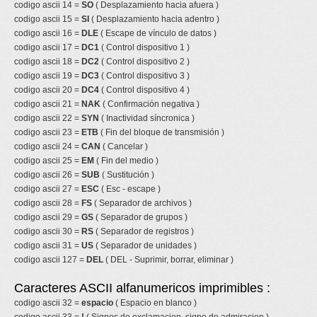
codigo ascii 14 =
SO
( Desplazamiento hacia afuera )
codigo ascii 15 =
SI
( Desplazamiento hacia adentro )
codigo ascii 16 =
DLE
( Escape de vínculo de datos )
codigo ascii 17 =
DC1
( Control dispositivo 1 )
codigo ascii 18 =
DC2
( Control dispositivo 2 )
codigo ascii 19 =
DC3
( Control dispositivo 3 )
codigo ascii 20 =
DC4
( Control dispositivo 4 )
codigo ascii 21 =
NAK
( Confirmación negativa )
codigo ascii 22 =
SYN
( Inactividad síncronica )
codigo ascii 23 =
ETB
( Fin del bloque de transmisión )
codigo ascii 24 =
CAN
( Cancelar )
codigo ascii 25 =
EM
( Fin del medio )
codigo ascii 26 =
SUB
( Sustitución )
codigo ascii 27 =
ESC
( Esc - escape )
codigo ascii 28 =
FS
( Separador de archivos )
codigo ascii 29 =
GS
( Separador de grupos )
codigo ascii 30 =
RS
( Separador de registros )
codigo ascii 31 =
US
( Separador de unidades )
codigo ascii 127 =
DEL
( DEL - Suprimir, borrar, eliminar )
Caracteres ASCII alfanumericos imprimibles :
codigo ascii 32 =
espacio
( Espacio en blanco )