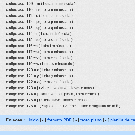
codigo ascii 109 =
m
( Letra m minúscula )
codigo ascii 110 =
n
( Letra n minúscula )
codigo ascii 111 =
o
( Letra o minúscula )
codigo ascii 112 =
p
( Letra p minúscula )
codigo ascii 113 =
q
( Letra q minúscula )
codigo ascii 114 =
r
( Letra r minúscula )
codigo ascii 115 =
s
( Letra s minúscula )
codigo ascii 116 =
t
( Letra t minúscula )
codigo ascii 117 =
u
( Letra u minúscula )
codigo ascii 118 =
v
( Letra v minúscula )
codigo ascii 119 =
w
( Letra w minúscula )
codigo ascii 120 =
x
( Letra x minúscula )
codigo ascii 121 =
y
( Letra y minúscula )
codigo ascii 122 =
z
( Letra z minúscula )
codigo ascii 123 =
{
( Abre llave curva - llaves curvas )
codigo ascii 124 =
|
( Barra vertical, pleca , linea vertical )
codigo ascii 125 =
}
( Cierra llave - llaves curvas )
codigo ascii 126 =
~
( Signo de equivalencia , tilde o virgulilla de la ñ )
Enlaces :
[
Inicio
] - [
formato PDF
] - [
texto plano
] - [
planilla de c