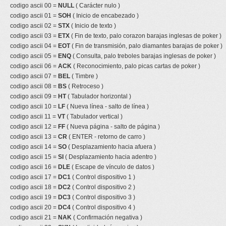
codigo ascii 00 =
NULL
( Carácter nulo )
codigo ascii 01 =
SOH
( Inicio de encabezado )
codigo ascii 02 =
STX
( Inicio de texto )
codigo ascii 03 =
ETX
( Fin de texto, palo corazon barajas inglesas de poker )
codigo ascii 04 =
EOT
( Fin de transmisión, palo diamantes barajas de poker )
codigo ascii 05 =
ENQ
( Consulta, palo treboles barajas inglesas de poker )
codigo ascii 06 =
ACK
( Reconocimiento, palo picas cartas de poker )
codigo ascii 07 =
BEL
( Timbre )
codigo ascii 08 =
BS
( Retroceso )
codigo ascii 09 =
HT
( Tabulador horizontal )
codigo ascii 10 =
LF
( Nueva línea - salto de línea )
codigo ascii 11 =
VT
( Tabulador vertical )
codigo ascii 12 =
FF
( Nueva página - salto de página )
codigo ascii 13 =
CR
( ENTER - retorno de carro )
codigo ascii 14 =
SO
( Desplazamiento hacia afuera )
codigo ascii 15 =
SI
( Desplazamiento hacia adentro )
codigo ascii 16 =
DLE
( Escape de vínculo de datos )
codigo ascii 17 =
DC1
( Control dispositivo 1 )
codigo ascii 18 =
DC2
( Control dispositivo 2 )
codigo ascii 19 =
DC3
( Control dispositivo 3 )
codigo ascii 20 =
DC4
( Control dispositivo 4 )
codigo ascii 21 =
NAK
( Confirmación negativa )