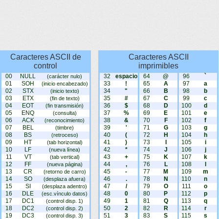
Caracteres ASCII de
Caracteres ASCII
control
imprimibles
00
NULL
32
espacio
64
@
96
`
(carácter nulo)
01
SOH
33
!
65
A
97
a
(inicio encabezado)
02
STX
34
"
66
B
98
b
(inicio texto)
03
ETX
35
#
67
C
99
c
(fin de texto)
04
EOT
36
$
68
D
100
d
(fin transmisión)
05
ENQ
37
%
69
E
101
e
(consulta)
06
ACK
38
&
70
F
102
f
(reconocimiento)
07
BEL
39
'
71
G
103
g
(timbre)
08
BS
40
(
72
H
104
h
(retroceso)
09
HT
41
)
73
I
105
i
(tab horizontal)
10
LF
42
*
74
J
106
j
(nueva línea)
11
VT
43
+
75
K
107
k
(tab vertical)
12
FF
44
,
76
L
108
l
(nueva página)
13
CR
45
-
77
M
109
m
(retorno de carro)
14
SO
46
.
78
N
110
n
(desplaza afuera)
15
SI
47
/
79
O
111
o
(desplaza adentro)
16
DLE
48
0
80
P
112
p
(esc.vínculo datos)
17
DC1
49
1
81
Q
113
q
(control disp. 1)
18
DC2
50
2
82
R
114
r
(control disp. 2)
19
DC3
51
3
83
S
115
s
(control disp. 3)