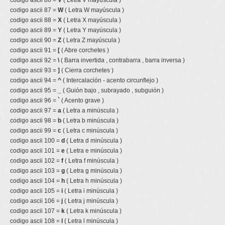
codigo ascii 86 =
V
( Letra V mayúscula )
codigo ascii 87 =
W
( Letra W mayúscula )
codigo ascii 88 =
X
( Letra X mayúscula )
codigo ascii 89 =
Y
( Letra Y mayúscula )
codigo ascii 90 =
Z
( Letra Z mayúscula )
codigo ascii 91 =
[
( Abre corchetes )
codigo ascii 92 =
\
( Barra invertida , contrabarra , barra inversa )
codigo ascii 93 =
]
( Cierra corchetes )
codigo ascii 94 =
^
( Intercalación - acento circunflejo )
codigo ascii 95 =
_
( Guión bajo , subrayado , subguión )
codigo ascii 96 =
`
( Acento grave )
codigo ascii 97 =
a
( Letra a minúscula )
codigo ascii 98 =
b
( Letra b minúscula )
codigo ascii 99 =
c
( Letra c minúscula )
codigo ascii 100 =
d
( Letra d minúscula )
codigo ascii 101 =
e
( Letra e minúscula )
codigo ascii 102 =
f
( Letra f minúscula )
codigo ascii 103 =
g
( Letra g minúscula )
codigo ascii 104 =
h
( Letra h minúscula )
codigo ascii 105 =
i
( Letra i minúscula )
codigo ascii 106 =
j
( Letra j minúscula )
codigo ascii 107 =
k
( Letra k minúscula )
codigo ascii 108 =
l
( Letra l minúscula )