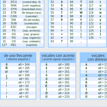
20
DC4
52
4
84
T
116
t
(control disp. 4)
21
NAK
53
5
85
U
117
u
(conf. negativa)
22
SYN
54
6
86
V
118
v
(inactividad sínc)
23
ETB
55
7
87
W
119
w
(fin bloque trans)
24
CAN
56
8
88
X
120
x
(cancelar)
25
EM
57
9
89
Y
121
y
(fin del medio)
26
SUB
58
:
90
Z
122
z
(sustitución)
27
ESC
59
;
91
[
123
{
(escape)
28
FS
60
<
92
\
124
|
(sep. archivos)
29
GS
61
=
93
]
125
}
(sep. grupos)
30
RS
62
>
94
^
126
~
(sep. registros)
31
US
63
?
95
_
(sep. unidades)
127
DEL
(suprimir)
de uso frecuente
vocales con acento
vocales
con diéresi
( idioma español )
( acento agudo español )
ñ
alt + 164
á
alt + 160
ä
alt + 1
Ñ
alt + 165
é
alt + 130
ë
alt + 1
@
alt + 64
í
alt + 161
ï
alt + 1
¿
alt + 168
ó
alt + 162
ö
alt + 1
?
alt + 63
ú
alt + 163
ü
alt + 1
¡
alt + 173
Á
alt + 181
Ä
alt + 1
!
alt + 33
É
alt + 144
Ë
alt + 2
:
alt + 58
Í
alt + 214
Ï
alt + 2
/
alt + 47
Ó
alt + 224
Ö
alt + 1
\
alt + 92
Ú
alt + 233
Ü
alt + 1