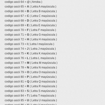
codigo ascii 64 =
@
( Arroba )
codigo ascii 65 =
A
( Letra A mayúscula )
codigo ascii 66 =
B
( Letra B mayúscula )
codigo ascii 67 =
C
( Letra C mayúscula )
codigo ascii 68 =
D
( Letra D mayúscula )
codigo ascii 69 =
E
( Letra E mayúscula )
codigo ascii 70 =
F
( Letra F mayúscula )
codigo ascii 71 =
G
( Letra G mayúscula )
codigo ascii 72 =
H
( Letra H mayúscula )
codigo ascii 73 =
I
( Letra I mayúscula )
codigo ascii 74 =
J
( Letra J mayúscula )
codigo ascii 75 =
K
( Letra K mayúscula )
codigo ascii 76 =
L
( Letra L mayúscula )
codigo ascii 77 =
M
( Letra M mayúscula )
codigo ascii 78 =
N
( Letra N mayúscula )
codigo ascii 79 =
O
( Letra O mayúscula )
codigo ascii 80 =
P
( Letra P mayúscula )
codigo ascii 81 =
Q
( Letra Q mayúscula )
codigo ascii 82 =
R
( Letra R mayúscula )
codigo ascii 83 =
S
( Letra S mayúscula )
codigo ascii 84 =
T
( Letra T mayúscula )
codigo ascii 85 =
U
( Letra U mayúscula )