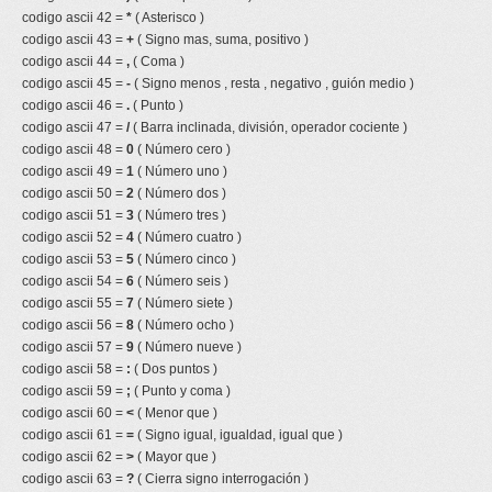
codigo ascii 42 =
*
( Asterisco )
codigo ascii 43 =
+
( Signo mas, suma, positivo )
codigo ascii 44 =
,
( Coma )
codigo ascii 45 =
-
( Signo menos , resta , negativo , guión medio )
codigo ascii 46 =
.
( Punto )
codigo ascii 47 =
/
( Barra inclinada, división, operador cociente )
codigo ascii 48 =
0
( Número cero )
codigo ascii 49 =
1
( Número uno )
codigo ascii 50 =
2
( Número dos )
codigo ascii 51 =
3
( Número tres )
codigo ascii 52 =
4
( Número cuatro )
codigo ascii 53 =
5
( Número cinco )
codigo ascii 54 =
6
( Número seis )
codigo ascii 55 =
7
( Número siete )
codigo ascii 56 =
8
( Número ocho )
codigo ascii 57 =
9
( Número nueve )
codigo ascii 58 =
:
( Dos puntos )
codigo ascii 59 =
;
( Punto y coma )
codigo ascii 60 =
<
( Menor que )
codigo ascii 61 =
=
( Signo igual, igualdad, igual que )
codigo ascii 62 =
>
( Mayor que )
codigo ascii 63 =
?
( Cierra signo interrogación )