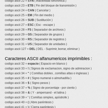
codigo ascii 22 =
SYN
( Inactividad síncronica )
codigo ascii 23 =
ETB
( Fin del bloque de transmisión )
codigo ascii 24 =
CAN
( Cancelar )
codigo ascii 25 =
EM
( Fin del medio )
codigo ascii 26 =
SUB
( Sustitución )
codigo ascii 27 =
ESC
( Esc - escape )
codigo ascii 28 =
FS
( Separador de archivos )
codigo ascii 29 =
GS
( Separador de grupos )
codigo ascii 30 =
RS
( Separador de registros )
codigo ascii 31 =
US
( Separador de unidades )
codigo ascii 127 =
DEL
( DEL - Suprimir, borrar, eliminar )
Caracteres ASCII alfanumericos imprimibles :
codigo ascii 32 =
espacio
( Espacio en blanco )
codigo ascii 33 =
!
( Signos de exclamacion, signo de admiracion )
codigo ascii 34 =
"
( Comillas dobles , comillas altas o inglesas )
codigo ascii 35 =
#
( Signo numeral o almohadilla )
codigo ascii 36 =
$
( Signo pesos )
codigo ascii 37 =
%
( Signo de porcentaje - por ciento )
codigo ascii 38 =
&
( Y - ampersand - et latina )
codigo ascii 39 =
'
( Comillas simples, apóstrofe )
codigo ascii 40 =
(
( Abre paréntesis )
codigo ascii 41 =
)
( Cierra paréntesis )