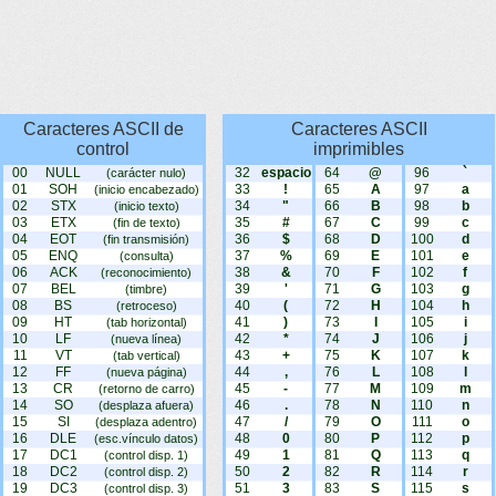
Caracteres ASCII de
Caracteres ASCII
control
imprimibles
00
NULL
32
espacio
64
@
96
`
(carácter nulo)
01
SOH
33
!
65
A
97
a
(inicio encabezado)
02
STX
34
"
66
B
98
b
(inicio texto)
03
ETX
35
#
67
C
99
c
(fin de texto)
04
EOT
36
$
68
D
100
d
(fin transmisión)
05
ENQ
37
%
69
E
101
e
(consulta)
06
ACK
38
&
70
F
102
f
(reconocimiento)
07
BEL
39
'
71
G
103
g
(timbre)
08
BS
40
(
72
H
104
h
(retroceso)
09
HT
41
)
73
I
105
i
(tab horizontal)
10
LF
42
*
74
J
106
j
(nueva línea)
11
VT
43
+
75
K
107
k
(tab vertical)
12
FF
44
,
76
L
108
l
(nueva página)
13
CR
45
-
77
M
109
m
(retorno de carro)
14
SO
46
.
78
N
110
n
(desplaza afuera)
15
SI
47
/
79
O
111
o
(desplaza adentro)
16
DLE
48
0
80
P
112
p
(esc.vínculo datos)
17
DC1
49
1
81
Q
113
q
(control disp. 1)
18
DC2
50
2
82
R
114
r
(control disp. 2)
19
DC3
51
3
83
S
115
s
(control disp. 3)