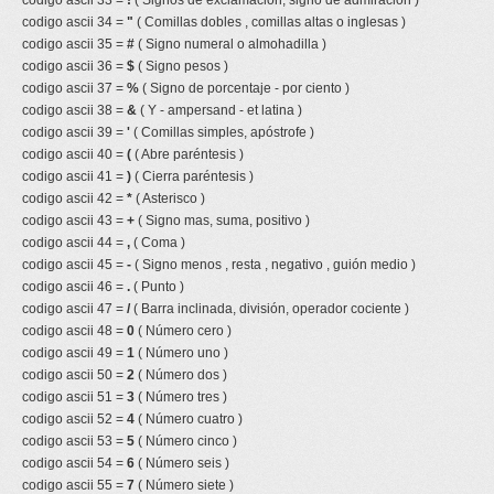
codigo ascii 33 =
!
( Signos de exclamacion, signo de admiracion )
codigo ascii 34 =
"
( Comillas dobles , comillas altas o inglesas )
codigo ascii 35 =
#
( Signo numeral o almohadilla )
codigo ascii 36 =
$
( Signo pesos )
codigo ascii 37 =
%
( Signo de porcentaje - por ciento )
codigo ascii 38 =
&
( Y - ampersand - et latina )
codigo ascii 39 =
'
( Comillas simples, apóstrofe )
codigo ascii 40 =
(
( Abre paréntesis )
codigo ascii 41 =
)
( Cierra paréntesis )
codigo ascii 42 =
*
( Asterisco )
codigo ascii 43 =
+
( Signo mas, suma, positivo )
codigo ascii 44 =
,
( Coma )
codigo ascii 45 =
-
( Signo menos , resta , negativo , guión medio )
codigo ascii 46 =
.
( Punto )
codigo ascii 47 =
/
( Barra inclinada, división, operador cociente )
codigo ascii 48 =
0
( Número cero )
codigo ascii 49 =
1
( Número uno )
codigo ascii 50 =
2
( Número dos )
codigo ascii 51 =
3
( Número tres )
codigo ascii 52 =
4
( Número cuatro )
codigo ascii 53 =
5
( Número cinco )
codigo ascii 54 =
6
( Número seis )
codigo ascii 55 =
7
( Número siete )