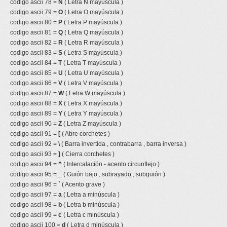
codigo ascii 78 =
N
( Letra N mayúscula )
codigo ascii 79 =
O
( Letra O mayúscula )
codigo ascii 80 =
P
( Letra P mayúscula )
codigo ascii 81 =
Q
( Letra Q mayúscula )
codigo ascii 82 =
R
( Letra R mayúscula )
codigo ascii 83 =
S
( Letra S mayúscula )
codigo ascii 84 =
T
( Letra T mayúscula )
codigo ascii 85 =
U
( Letra U mayúscula )
codigo ascii 86 =
V
( Letra V mayúscula )
codigo ascii 87 =
W
( Letra W mayúscula )
codigo ascii 88 =
X
( Letra X mayúscula )
codigo ascii 89 =
Y
( Letra Y mayúscula )
codigo ascii 90 =
Z
( Letra Z mayúscula )
codigo ascii 91 =
[
( Abre corchetes )
codigo ascii 92 =
\
( Barra invertida , contrabarra , barra inversa )
codigo ascii 93 =
]
( Cierra corchetes )
codigo ascii 94 =
^
( Intercalación - acento circunflejo )
codigo ascii 95 =
_
( Guión bajo , subrayado , subguión )
codigo ascii 96 =
`
( Acento grave )
codigo ascii 97 =
a
( Letra a minúscula )
codigo ascii 98 =
b
( Letra b minúscula )
codigo ascii 99 =
c
( Letra c minúscula )
codigo ascii 100 =
d
( Letra d minúscula )