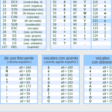
20
DC4
52
4
84
T
116
t
(control disp. 4)
21
NAK
53
5
85
U
117
u
(conf. negativa)
22
SYN
54
6
86
V
118
v
(inactividad sínc)
23
ETB
55
7
87
W
119
w
(fin bloque trans)
24
CAN
56
8
88
X
120
x
(cancelar)
25
EM
57
9
89
Y
121
y
(fin del medio)
26
SUB
58
:
90
Z
122
z
(sustitución)
27
ESC
59
;
91
[
123
{
(escape)
28
FS
60
<
92
\
124
|
(sep. archivos)
29
GS
61
=
93
]
125
}
(sep. grupos)
30
RS
62
>
94
^
126
~
(sep. registros)
31
US
63
?
95
_
(sep. unidades)
127
DEL
(suprimir)
de uso frecuente
vocales con acento
vocales
con diéresi
( idioma español )
( acento agudo español )
ñ
alt + 164
á
alt + 160
ä
alt + 1
Ñ
alt + 165
é
alt + 130
ë
alt + 1
@
alt + 64
í
alt + 161
ï
alt + 1
¿
alt + 168
ó
alt + 162
ö
alt + 1
?
alt + 63
ú
alt + 163
ü
alt + 1
¡
alt + 173
Á
alt + 181
Ä
alt + 1
!
alt + 33
É
alt + 144
Ë
alt + 2
:
alt + 58
Í
alt + 214
Ï
alt + 2
/
alt + 47
Ó
alt + 224
Ö
alt + 1
\
alt + 92
Ú
alt + 233
Ü
alt + 1