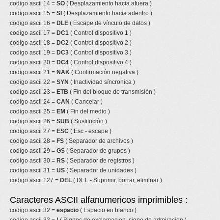
codigo ascii 14 =
SO
( Desplazamiento hacia afuera )
codigo ascii 15 =
SI
( Desplazamiento hacia adentro )
codigo ascii 16 =
DLE
( Escape de vínculo de datos )
codigo ascii 17 =
DC1
( Control dispositivo 1 )
codigo ascii 18 =
DC2
( Control dispositivo 2 )
codigo ascii 19 =
DC3
( Control dispositivo 3 )
codigo ascii 20 =
DC4
( Control dispositivo 4 )
codigo ascii 21 =
NAK
( Confirmación negativa )
codigo ascii 22 =
SYN
( Inactividad síncronica )
codigo ascii 23 =
ETB
( Fin del bloque de transmisión )
codigo ascii 24 =
CAN
( Cancelar )
codigo ascii 25 =
EM
( Fin del medio )
codigo ascii 26 =
SUB
( Sustitución )
codigo ascii 27 =
ESC
( Esc - escape )
codigo ascii 28 =
FS
( Separador de archivos )
codigo ascii 29 =
GS
( Separador de grupos )
codigo ascii 30 =
RS
( Separador de registros )
codigo ascii 31 =
US
( Separador de unidades )
codigo ascii 127 =
DEL
( DEL - Suprimir, borrar, eliminar )
Caracteres ASCII alfanumericos imprimibles :
codigo ascii 32 =
espacio
( Espacio en blanco )