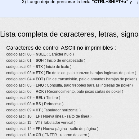
3) Luego deja de presionar la tecla
"CTRL+SHIFT+u"
y... ¡
Lista completa de caracteres, letras, sign
Caracteres de control ASCII no imprimibles :
codigo ascii 00 =
NULL
( Carácter nulo )
codigo ascii 01 =
SOH
( Inicio de encabezado )
codigo ascii 02 =
STX
( Inicio de texto )
codigo ascii 03 =
ETX
( Fin de texto, palo corazon barajas inglesas de poker )
codigo ascii 04 =
EOT
( Fin de transmisión, palo diamantes barajas de poker )
codigo ascii 05 =
ENQ
( Consulta, palo treboles barajas inglesas de poker )
codigo ascii 06 =
ACK
( Reconocimiento, palo picas cartas de poker )
codigo ascii 07 =
BEL
( Timbre )
codigo ascii 08 =
BS
( Retroceso )
codigo ascii 09 =
HT
( Tabulador horizontal )
codigo ascii 10 =
LF
( Nueva línea - salto de línea )
codigo ascii 11 =
VT
( Tabulador vertical )
codigo ascii 12 =
FF
( Nueva página - salto de página )
codigo ascii 13 =
CR
( ENTER - retorno de carro )