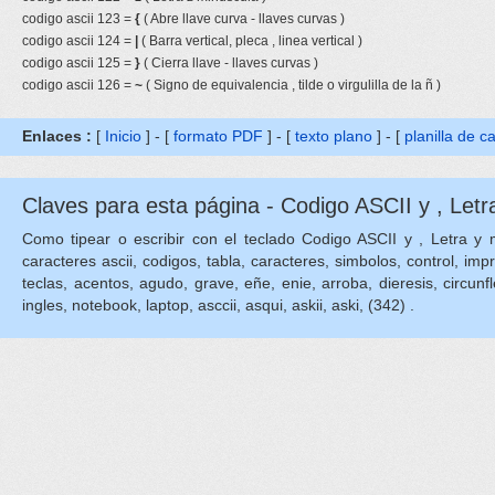
codigo ascii 123 =
{
( Abre llave curva - llaves curvas )
codigo ascii 124 =
|
( Barra vertical, pleca , linea vertical )
codigo ascii 125 =
}
( Cierra llave - llaves curvas )
codigo ascii 126 =
~
( Signo de equivalencia , tilde o virgulilla de la ñ )
Enlaces :
[
Inicio
] - [
formato PDF
] - [
texto plano
] - [
planilla de c
Claves para esta página - Codigo ASCII y , Letr
Como tipear o escribir con el teclado Codigo ASCII y , Letra y min
caracteres ascii, codigos, tabla, caracteres, simbolos, control, imp
teclas, acentos, agudo, grave, eñe, enie, arroba, dieresis, circunflejo
ingles, notebook, laptop, asccii, asqui, askii, aski, (342) .