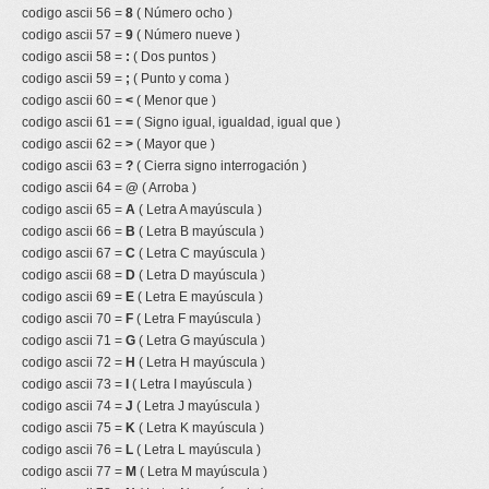
codigo ascii 56 =
8
( Número ocho )
codigo ascii 57 =
9
( Número nueve )
codigo ascii 58 =
:
( Dos puntos )
codigo ascii 59 =
;
( Punto y coma )
codigo ascii 60 =
<
( Menor que )
codigo ascii 61 =
=
( Signo igual, igualdad, igual que )
codigo ascii 62 =
>
( Mayor que )
codigo ascii 63 =
?
( Cierra signo interrogación )
codigo ascii 64 =
@
( Arroba )
codigo ascii 65 =
A
( Letra A mayúscula )
codigo ascii 66 =
B
( Letra B mayúscula )
codigo ascii 67 =
C
( Letra C mayúscula )
codigo ascii 68 =
D
( Letra D mayúscula )
codigo ascii 69 =
E
( Letra E mayúscula )
codigo ascii 70 =
F
( Letra F mayúscula )
codigo ascii 71 =
G
( Letra G mayúscula )
codigo ascii 72 =
H
( Letra H mayúscula )
codigo ascii 73 =
I
( Letra I mayúscula )
codigo ascii 74 =
J
( Letra J mayúscula )
codigo ascii 75 =
K
( Letra K mayúscula )
codigo ascii 76 =
L
( Letra L mayúscula )
codigo ascii 77 =
M
( Letra M mayúscula )